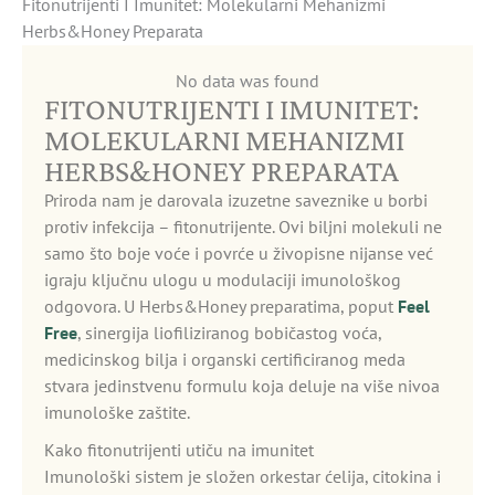
Fitonutrijenti I Imunitet: Molekularni Mehanizmi
Herbs&Honey Preparata
No data was found
FITONUTRIJENTI I IMUNITET:
MOLEKULARNI MEHANIZMI
HERBS&HONEY PREPARATA
Priroda nam je darovala izuzetne saveznike u borbi
protiv infekcija – fitonutrijente. Ovi biljni molekuli ne
samo što boje voće i povrće u živopisne nijanse već
igraju ključnu ulogu u modulaciji imunološkog
odgovora. U Herbs&Honey preparatima, poput
Feel
Free
, sinergija liofiliziranog bobičastog voća,
medicinskog bilja i organski certificiranog meda
stvara jedinstvenu formulu koja deluje na više nivoa
imunološke zaštite.
Kako fitonutrijenti utiču na imunitet
Imunološki sistem je složen orkestar ćelija, citokina i