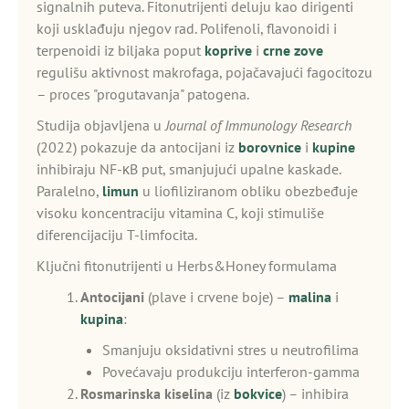
signalnih puteva. Fitonutrijenti deluju kao dirigenti
koji usklađuju njegov rad. Polifenoli, flavonoidi i
terpenoidi iz biljaka poput
koprive
i
crne zove
regulišu aktivnost makrofaga, pojačavajući fagocitozu
– proces "progutavanja" patogena.
Studija objavljena u
Journal of Immunology Research
(2022) pokazuje da antocijani iz
borovnice
i
kupine
inhibiraju NF-κB put, smanjujući upalne kaskade.
Paralelno,
limun
u liofiliziranom obliku obezbeđuje
visoku koncentraciju vitamina C, koji stimuliše
diferencijaciju T-limfocita.
Ključni fitonutrijenti u Herbs&Honey formulama
Antocijani
(plave i crvene boje) –
malina
i
kupina
:
Smanjuju oksidativni stres u neutrofilima
Povećavaju produkciju interferon-gamma
Rosmarinska kiselina
(iz
bokvice
) – inhibira