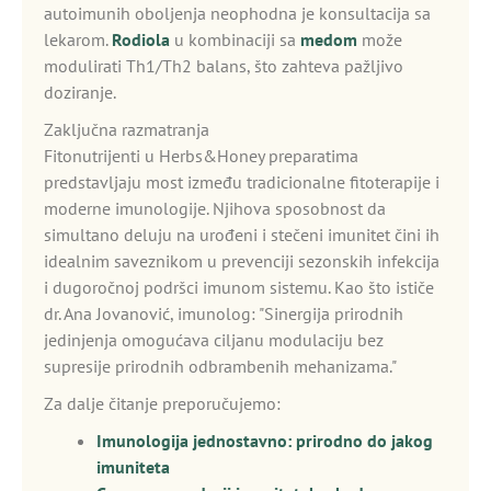
autoimunih oboljenja neophodna je konsultacija sa
lekarom.
Rodiola
u kombinaciji sa
medom
može
modulirati Th1/Th2 balans, što zahteva pažljivo
doziranje.
Zaključna razmatranja
Fitonutrijenti u Herbs&Honey preparatima
predstavljaju most između tradicionalne fitoterapije i
moderne imunologije. Njihova sposobnost da
simultano deluju na urođeni i stečeni imunitet čini ih
idealnim saveznikom u prevenciji sezonskih infekcija
i dugoročnoj podršci imunom sistemu. Kao što ističe
dr. Ana Jovanović, imunolog: "Sinergija prirodnih
jedinjenja omogućava ciljanu modulaciju bez
supresije prirodnih odbrambenih mehanizama."
Za dalje čitanje preporučujemo:
Imunologija jednostavno: prirodno do jakog
imuniteta