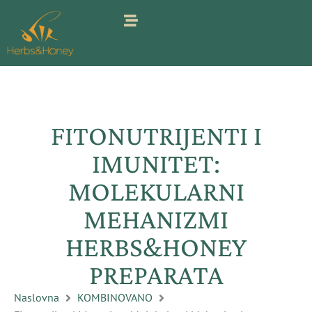
Pređi
na
sadržaj
FITONUTRIJENTI I
IMUNITET:
MOLEKULARNI
MEHANIZMI
HERBS&HONEY
PREPARATA
Naslovna
KOMBINOVANO