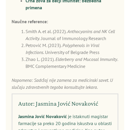
Crna zova za decji imunitet: bezbedna
primena
Naučne reference:
Smith A. et al. (2022).
Anthocyanins and NK Cell
Activity
. Journal of Immunology Research
Petrović M. (2023).
Polyphenols in Viral
Infections
. University of Belgrade Press
Zhao L. (2021).
Elderberry and Mucosal Immunity
.
BMC Complementary Medicine
Napomena: Sadržaj nije zamena za medicinski savet. U
slučaju zdravstvenih tegoba konsultujte lekara.
Autor: Jasmina Jović Novaković
Jasmina Jović Novaković
je istaknuti magistar
farmacije sa preko 20 godina iskustva u oblasti