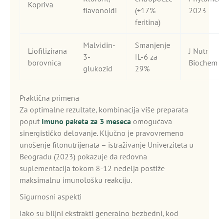
Kopriva
flavonoidi
(+17%
2023
feritina)
Malvidin-
Smanjenje
Liofilizirana
J Nutr
3-
IL-6 za
borovnica
Biochem
glukozid
29%
Praktična primena
Za optimalne rezultate, kombinacija više preparata
poput
Imuno paketa za 3 meseca
omogućava
sinergističko delovanje. Ključno je pravovremeno
unošenje fitonutrijenata – istraživanje Univerziteta u
Beogradu (2023) pokazuje da redovna
suplementacija tokom 8-12 nedelja postiže
maksimalnu imunološku reakciju.
Sigurnosni aspekti
Iako su biljni ekstrakti generalno bezbedni, kod