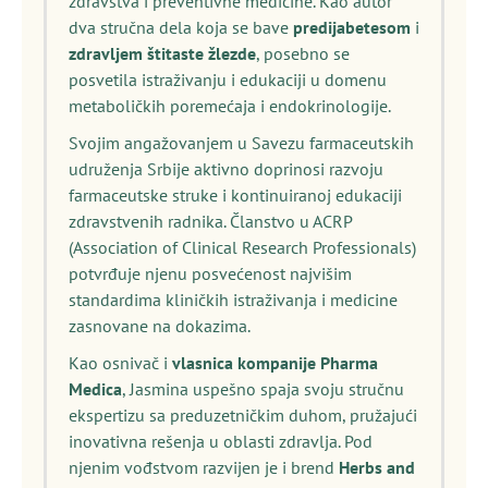
zdravstva i preventivne medicine. Kao autor
dva stručna dela koja se bave
predijabetesom
i
zdravljem štitaste žlezde
, posebno se
posvetila istraživanju i edukaciji u domenu
metaboličkih poremećaja i endokrinologije.
Svojim angažovanjem u Savezu farmaceutskih
udruženja Srbije aktivno doprinosi razvoju
farmaceutske struke i kontinuiranoj edukaciji
zdravstvenih radnika. Članstvo u ACRP
(Association of Clinical Research Professionals)
potvrđuje njenu posvećenost najvišim
standardima kliničkih istraživanja i medicine
zasnovane na dokazima.
Kao osnivač i
vlasnica kompanije Pharma
Medica
, Jasmina uspešno spaja svoju stručnu
ekspertizu sa preduzetničkim duhom, pružajući
inovativna rešenja u oblasti zdravlja. Pod
njenim vođstvom razvijen je i brend
Herbs and