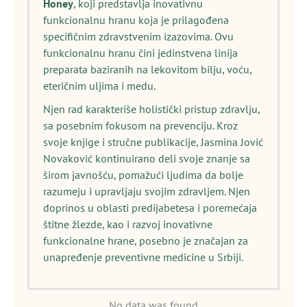
Honey
, koji predstavlja inovativnu
funkcionalnu hranu koja je prilagođena
specifičnim zdravstvenim izazovima. Ovu
funkcionalnu hranu čini jedinstvena linija
preparata baziranih na lekovitom bilju, voću,
eteričnim uljima i medu.
Njen rad karakteriše holistički pristup zdravlju,
sa posebnim fokusom na prevenciju. Kroz
svoje knjige i stručne publikacije, Jasmina Jović
Novaković kontinuirano deli svoje znanje sa
širom javnošću, pomažući ljudima da bolje
razumeju i upravljaju svojim zdravljem. Njen
doprinos u oblasti predijabetesa i poremećaja
štitne žlezde, kao i razvoj inovativne
funkcionalne hrane, posebno je značajan za
unapređenje preventivne medicine u Srbiji.
No data was found