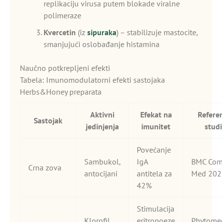
replikaciju virusa putem blokade viralne
polimeraze
Kvercetin
(iz
sipuraka
) – stabilizuje mastocite,
smanjujući oslobađanje histamina
Naučno potkrepljeni efekti
Tabela: Imunomodulatorni efekti sastojaka
Herbs&Honey preparata
Aktivni
Efekat na
Refere
Sastojak
jedinjenja
imunitet
studi
Povećanje
Sambukol,
IgA
BMC Com
Crna zova
antocijani
antitela za
Med 202
42%
Stimulacija
Klorofil,
eritropoeze
Phytome