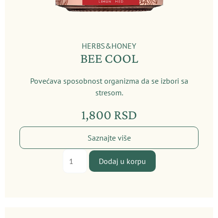
HERBS&HONEY
BEE COOL
Povećava sposobnost organizma da se izbori sa
stresom.
1,800
RSD
Saznajte više
Bee
Dodaj u korpu
cool
količina