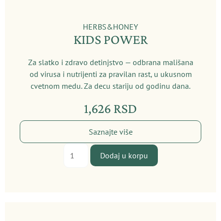
HERBS&HONEY
KIDS POWER
Za slatko i zdravo detinjstvo — odbrana mališana
od virusa i nutrijenti za pravilan rast, u ukusnom
cvetnom medu. Za decu stariju od godinu dana.
1,626
RSD
Saznajte više
Kids
Dodaj u korpu
Power
količina