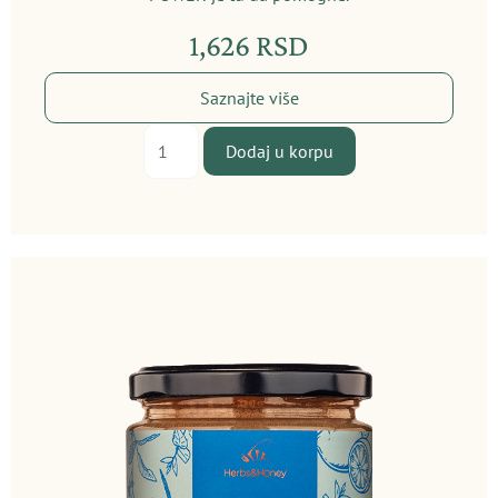
1,626
RSD
Saznajte više
Lady's
Dodaj u korpu
Power
količina