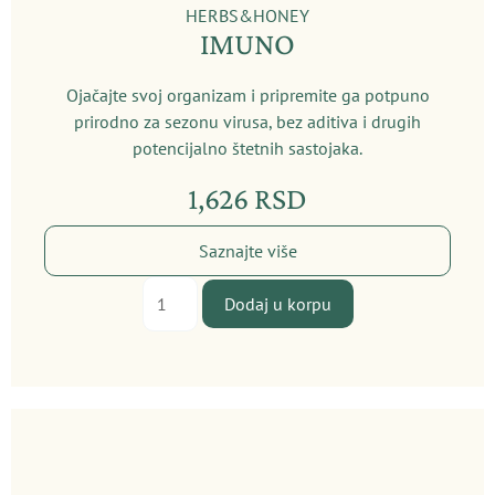
HERBS&HONEY
IMUNO
Ojačajte svoj organizam i pripremite ga potpuno
prirodno za sezonu virusa, bez aditiva i drugih
potencijalno štetnih sastojaka.
1,626
RSD
Saznajte više
Imuno
Dodaj u korpu
količina