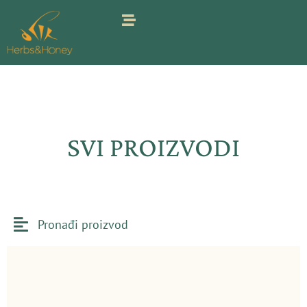
Pređi
na
sadržaj
SVI PROIZVODI
Pronađi proizvod