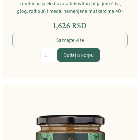
kombinacija ekstrakata lekovitog bilja (mlečika,
glog, rodiola) i meda, namenjena muškarcima 40+
1,626
RSD
Saznajte više
For
Dodaj u korpu
Men
količina