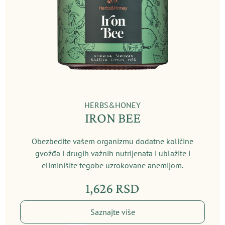
HERBS&HONEY
IRON BEE
Obezbedite vašem organizmu dodatne količine
gvožđa i drugih važnih nutrijenata i ublažite i
eliminišite tegobe uzrokovane anemijom.
1,626
RSD
Saznajte više