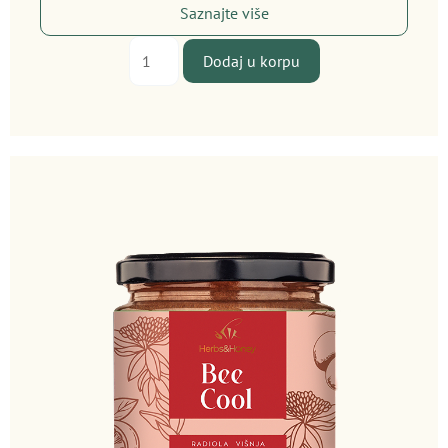
Saznajte više
Thyro
Dodaj u korpu
Care
količina