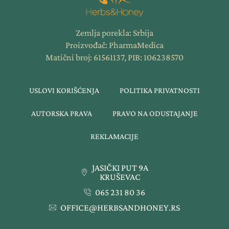
Zemlja porekla: Srbija
Proizvođač: PharmaMedica
Matični broj: 61561137, PIB: 106238570
USLOVI KORIŠĆENJA
POLITIKA PRIVATNOSTI
AUTORSKA PRAVA
PRAVO NA ODUSTAJANJE
REKLAMACIJE
JASIČKI PUT 9A
KRUŠEVAC
065 231 80 36
OFFICE@HERBSANDHONEY.RS