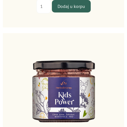
Iron
Dodaj u korpu
Bee
količina