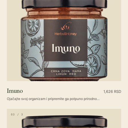
Imuno
1,626
RSD
Ojačajte svoj organizam i pripremite ga potpuno prirodno…
03 / 3