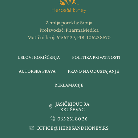
Zemlja porekla: Srbija
Proizvođač: PharmaMedica
Matični broj: 61561137, PIB: 106238570
USLOVI KORIŠĆENJA
POLITIKA PRIVATNOSTI
AUTORSKA PRAVA
PRAVO NA ODUSTAJANJE
REKLAMACIJE
JASIČKI PUT 9A
KRUŠEVAC
065 231 80 36
OFFICE@HERBSANDHONEY.RS