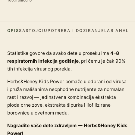
100% prirodno
OPIS
SASTOJCI
UPOTREBA I DOZIRANJE
LAB ANALIZ
Statistike govore da svako dete u proseku ima
4–8
respiratornih infekcija godišnje
, pri čemu je čak 90%
tih infekcija virusnog porekla.
Herbs&Honey Kids Power pomaže u odbrani od virusa
i pruža mališanima neophodne nutrijente za normalan
rast i razvoj — jedinstvena kombinacija ekstrakta
ploda crne zove, ekstrakta šipurka i liofilizirane
borovnice u cvetnom medu.
Nagradite vaše dete zdravljem — Herbs&Honey Kids
Power!