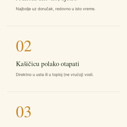
Najbolje uz doručak, redovno u isto vreme.
02
Kašičicu polako otapati
Direktno u usta ili u toploj (ne vrućoj) vodi.
03