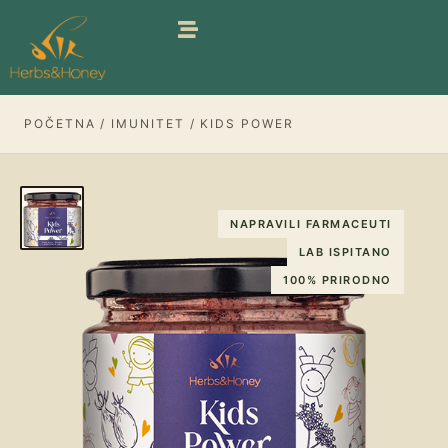
Pređi
na
sadržaj
POČETNA
/
IMUNITET
/ KIDS POWER
NAPRAVILI FARMACEUTI
LAB ISPITANO
100% PRIRODNO