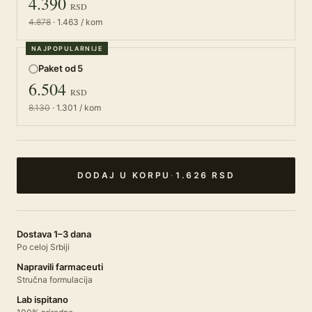
4.390
RSD
4.878
· 1.463 / kom
NAJPOPULARNIJE
Paket od 5
6.504
RSD
8.130
· 1.301 / kom
DODAJ U KORPU
·
1.626 RSD
Dostava 1–3 dana
Po celoj Srbiji
Napravili farmaceuti
Stručna formulacija
Lab ispitano