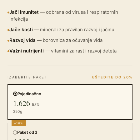
Jači imunitet
— odbrana od virusa i respiratornih
infekcija
Jače kosti
— minerali za pravilan razvoj i jačinu
Razvoj vida
— borovnica za očuvanje vida
Važni nutrijenti
— vitamini za rast i razvoj deteta
IZABERITE PAKET
UŠTEDITE DO 20%
Pojedinačno
1.626
RSD
250g
−10%
Paket od 3