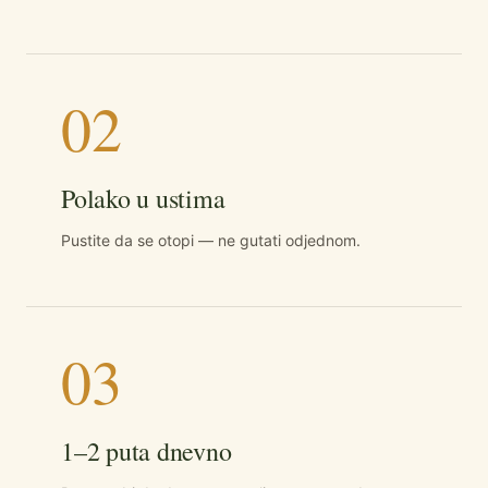
02
Polako u ustima
Pustite da se otopi — ne gutati odjednom.
03
1–2 puta dnevno