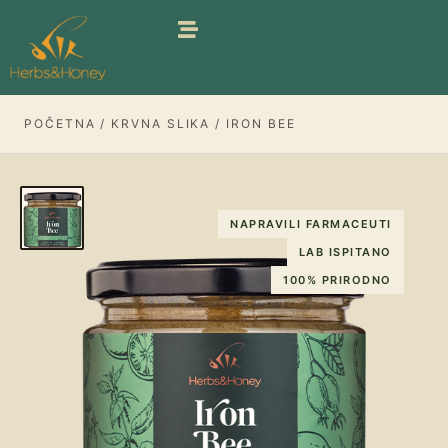
Pređi
na
sadržaj
POČETNA
/
KRVNA SLIKA
/ IRON BEE
NAPRAVILI FARMACEUTI
LAB ISPITANO
100% PRIRODNO