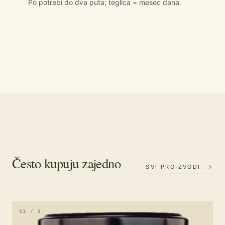
Po potrebi do dva puta; teglica = mesec dana.
Često kupuju zajedno
SVI PROIZVODI →
01 / 3