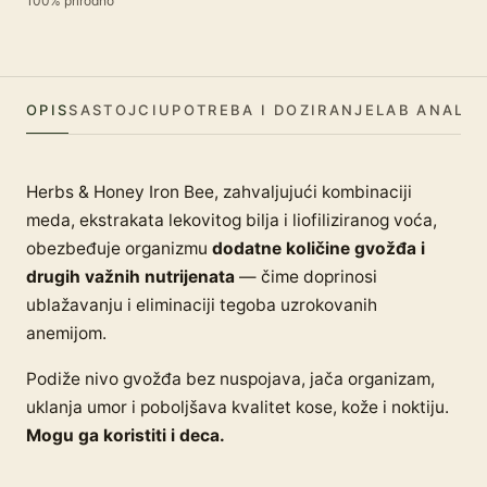
100% prirodno
OPIS
SASTOJCI
UPOTREBA I DOZIRANJE
LAB ANALIZ
Herbs & Honey Iron Bee, zahvaljujući kombinaciji
meda, ekstrakata lekovitog bilja i liofiliziranog voća,
obezbeđuje organizmu
dodatne količine gvožđa i
drugih važnih nutrijenata
— čime doprinosi
ublažavanju i eliminaciji tegoba uzrokovanih
anemijom.
Podiže nivo gvožđa bez nuspojava, jača organizam,
uklanja umor i poboljšava kvalitet kose, kože i noktiju.
Mogu ga koristiti i deca.