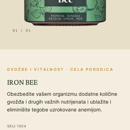
01
/ 01
GVOŽĐE I VITALNOST · CELA PORODICA
IRON BEE
Obezbedite vašem organizmu dodatne količine
gvožđa i drugih važnih nutrijenata i ublažite i
eliminišite tegobe uzrokovane anemijom.
SKU: 1004