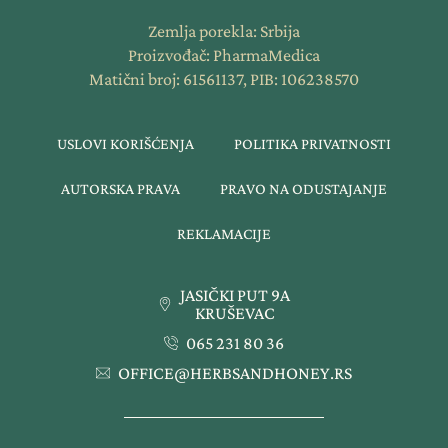
Zemlja porekla: Srbija
Proizvođač: PharmaMedica
Matični broj: 61561137, PIB: 106238570
USLOVI KORIŠĆENJA
POLITIKA PRIVATNOSTI
AUTORSKA PRAVA
PRAVO NA ODUSTAJANJE
REKLAMACIJE
JASIČKI PUT 9A
KRUŠEVAC
065 231 80 36
OFFICE@HERBSANDHONEY.RS