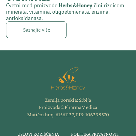
Cvetni med proizvode
Herbs&Honey
čini riznicom
minerala, vitamina, oligoelemenata, enzima,
antioksidanasa.
Saznajte više
Zemlja porekla: Srbija
Proizvođač: PharmaMedica
Matični broj: 61561137, PIB: 106238570
USLOVI KORIŠĆENJA
POLITIKA PRIVATNOSTI