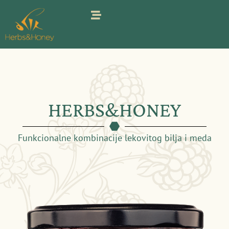
Pređi
na
sadržaj
HERBS&HONEY
Funkcionalne kombinacije lekovitog bilja i meda