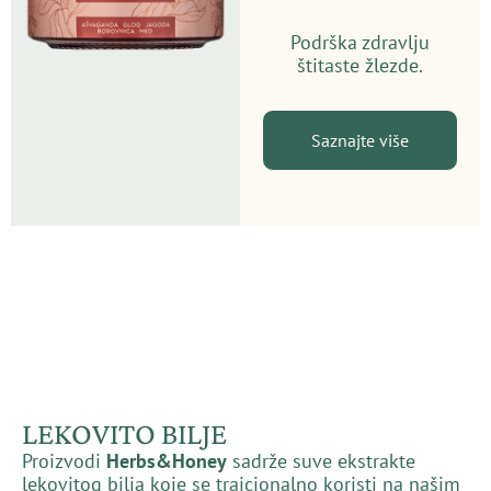
Podrška zdravlju
štitaste žlezde.
Saznajte više
LEKOVITO BILJE
Proizvodi
Herbs&Honey
sadrže suve ekstrakte
lekovitog bilja koje se traicionalno koristi na našim