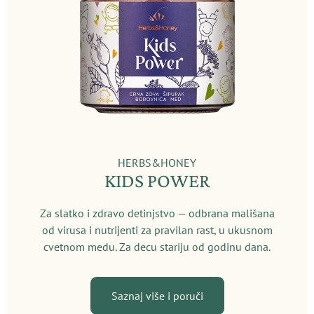
HERBS&HONEY
KIDS POWER
Za slatko i zdravo detinjstvo — odbrana mališana
od virusa i nutrijenti za pravilan rast, u ukusnom
cvetnom medu. Za decu stariju od godinu dana.
Saznaj više i poruči