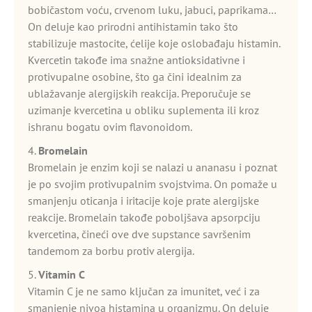
bobičastom voću, crvenom luku, jabuci, paprikama…
On deluje kao prirodni antihistamin tako što
stabilizuje mastocite, ćelije koje oslobađaju histamin.
Kvercetin takođe ima snažne antioksidativne i
protivupalne osobine, što ga čini idealnim za
ublažavanje alergijskih reakcija. Preporučuje se
uzimanje kvercetina u obliku suplementa ili kroz
ishranu bogatu ovim flavonoidom.
4.
Bromelain
Bromelain je enzim koji se nalazi u ananasu i poznat
je po svojim protivupalnim svojstvima. On pomaže u
smanjenju oticanja i iritacije koje prate alergijske
reakcije. Bromelain takođe poboljšava apsorpciju
kvercetina, čineći ove dve supstance savršenim
tandemom za borbu protiv alergija.
5.
Vitamin C
Vitamin C je ne samo ključan za imunitet, već i za
smanjenje nivoa histamina u organizmu. On deluje