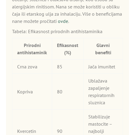
alergijskim rinitisom. Nana se može koristiti u obliku
čaja ili etarskog ulja za inhalaciju. Više o beneficijama
nane možete pročitati
ovde
.
Tabela: Efikasnost prirodnih antihistaminika
Prirodni
Efikasnost
Glavni
antihistaminik
(%)
benefiti
Crna zova
85
Jača imunitet
Ublažava
zapaljenje
Kopriva
80
respiratornih
sluznica
Stabilizuje
mastocite –
Kvercetin
90
najbolji