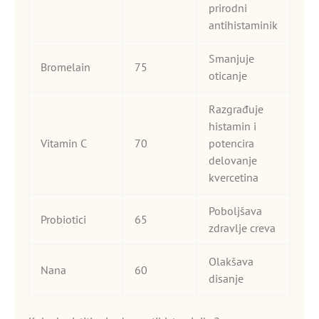
prirodni
antihistaminik
Smanjuje
Bromelain
75
oticanje
Razgrađuje
histamin i
Vitamin C
70
potencira
delovanje
kvercetina
Poboljšava
Probiotici
65
zdravlje creva
Olakšava
Nana
60
disanje