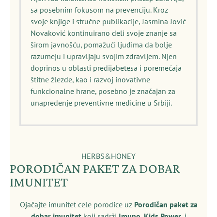
sa posebnim fokusom na prevenciju. Kroz
svoje knjige i stručne publikacije, Jasmina Jović
Novaković kontinuirano deli svoje znanje sa
širom javnošću, pomažući ljudima da bolje
razumeju i upravljaju svojim zdravljem. Njen
doprinos u oblasti predijabetesa i poremećaja
štitne žlezde, kao i razvoj inovativne
funkcionalne hrane, posebno je značajan za
unapređenje preventivne medicine u Srbiji.
HERBS&HONEY
PORODIČAN PAKET ZA DOBAR
IMUNITET
Ojačajte imunitet cele porodice uz
Porodičan paket za
dobar imunitet
koji sadrži
Imuno
,
Kids Power
, i