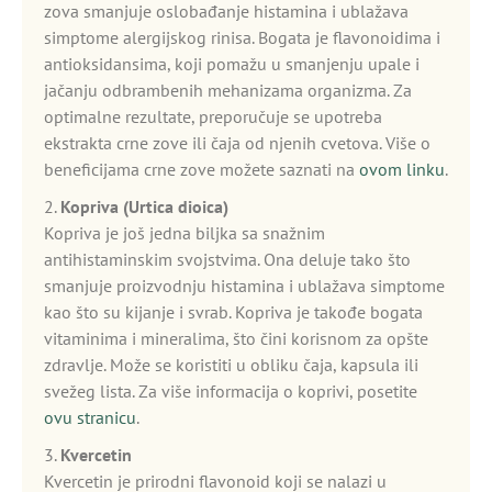
zova smanjuje oslobađanje histamina i ublažava
simptome alergijskog rinisa. Bogata je flavonoidima i
antioksidansima, koji pomažu u smanjenju upale i
jačanju odbrambenih mehanizama organizma. Za
optimalne rezultate, preporučuje se upotreba
ekstrakta crne zove ili čaja od njenih cvetova. Više o
beneficijama crne zove možete saznati na
ovom linku
.
2.
Kopriva (Urtica dioica)
Kopriva je još jedna biljka sa snažnim
antihistaminskim svojstvima. Ona deluje tako što
smanjuje proizvodnju histamina i ublažava simptome
kao što su kijanje i svrab. Kopriva je takođe bogata
vitaminima i mineralima, što čini korisnom za opšte
zdravlje. Može se koristiti u obliku čaja, kapsula ili
svežeg lista. Za više informacija o koprivi, posetite
ovu stranicu
.
3.
Kvercetin
Kvercetin je prirodni flavonoid koji se nalazi u