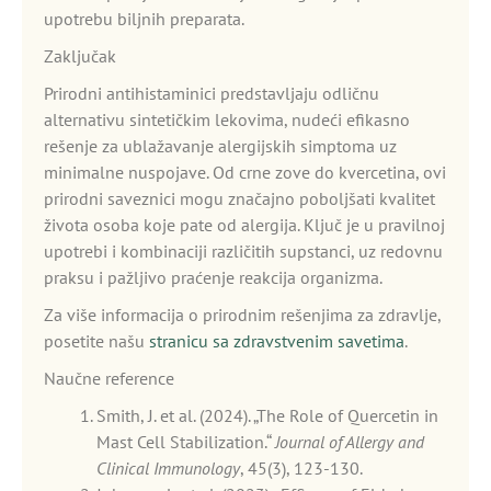
upotrebu biljnih preparata.
Zaključak
Prirodni antihistaminici predstavljaju odličnu
alternativu sintetičkim lekovima, nudeći efikasno
rešenje za ublažavanje alergijskih simptoma uz
minimalne nuspojave. Od crne zove do kvercetina, ovi
prirodni saveznici mogu značajno poboljšati kvalitet
života osoba koje pate od alergija. Ključ je u pravilnoj
upotrebi i kombinaciji različitih supstanci, uz redovnu
praksu i pažljivo praćenje reakcija organizma.
Za više informacija o prirodnim rešenjima za zdravlje,
posetite našu
stranicu sa zdravstvenim savetima
.
Naučne reference
Smith, J. et al. (2024). „The Role of Quercetin in
Mast Cell Stabilization.“
Journal of Allergy and
Clinical Immunology
, 45(3), 123-130.