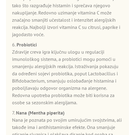
tako što razgrađuje histamin i sprečava njegovo
nakupljanje. Redovno uzimanje vitamina C može
značajno smanjiti učestalost i intenzitet alergijskih
reakcija. Najbolji izvori vitamina C su citrusi, paprike i
jagodasto voće.
6.
Probiotici
Zdravlje creva igra ključnu ulogu u regulaciji
imunološkog sistema, a probiotici mogu pomoći u
smanjenju alergijskih reakcija. Istraživanja pokazuju
da određeni sojevi probiotika, poput Lactobacillus i
Bifidobacterium, smanjuju oslobađanje histamina i
poboljšavaju odgovor organizma na alergene.
Redovna upotreba probiotika može biti korisna za
osobe sa sezonskim alergijama.
7.
Nana (Mentha piperita)
Nana je poznata po svojim umirujućim svojstvima, ali
takođe ima i antihistaminske efekte. Ona smanjuje
oticanje sluznica i olakšava disanje kod osoba sa