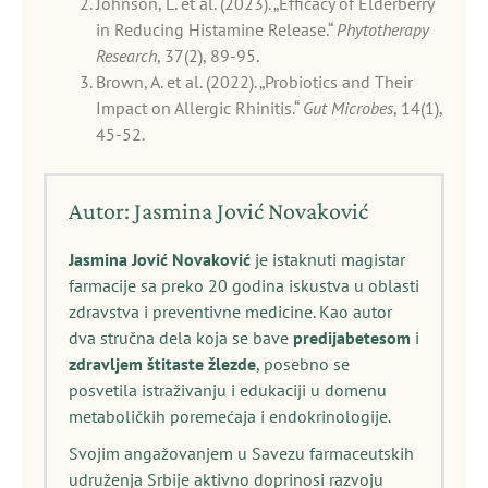
Johnson, L. et al. (2023). „Efficacy of Elderberry
in Reducing Histamine Release.“
Phytotherapy
Research
, 37(2), 89-95.
Brown, A. et al. (2022). „Probiotics and Their
Impact on Allergic Rhinitis.“
Gut Microbes
, 14(1),
45-52.
Autor: Jasmina Jović Novaković
Jasmina Jović Novaković
je istaknuti magistar
farmacije sa preko 20 godina iskustva u oblasti
zdravstva i preventivne medicine. Kao autor
dva stručna dela koja se bave
predijabetesom
i
zdravljem štitaste žlezde
, posebno se
posvetila istraživanju i edukaciji u domenu
metaboličkih poremećaja i endokrinologije.
Svojim angažovanjem u Savezu farmaceutskih
udruženja Srbije aktivno doprinosi razvoju