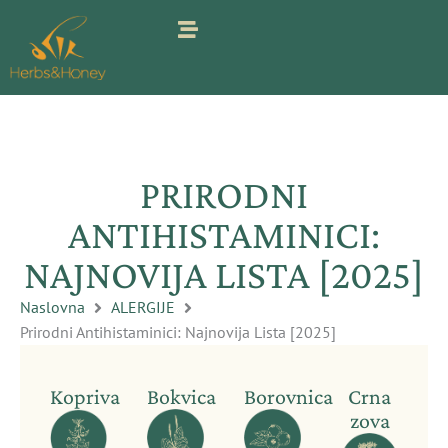
Pređi
na
sadržaj
PRIRODNI
ANTIHISTAMINICI:
NAJNOVIJA LISTA [2025]
Naslovna
ALERGIJE
Prirodni Antihistaminici: Najnovija Lista [2025]
Kopriva
Bokvica
Borovnica
Crna
zova