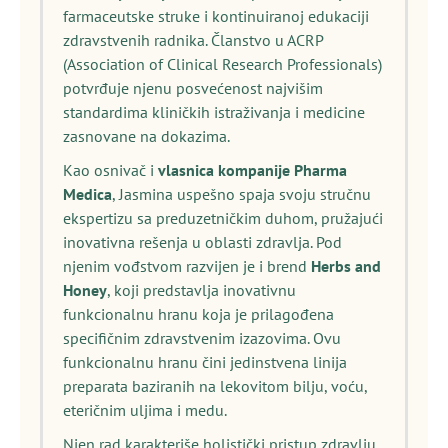
farmaceutske struke i kontinuiranoj edukaciji
zdravstvenih radnika. Članstvo u ACRP
(Association of Clinical Research Professionals)
potvrđuje njenu posvećenost najvišim
standardima kliničkih istraživanja i medicine
zasnovane na dokazima.
Kao osnivač i
vlasnica kompanije Pharma
Medica
, Jasmina uspešno spaja svoju stručnu
ekspertizu sa preduzetničkim duhom, pružajući
inovativna rešenja u oblasti zdravlja. Pod
njenim vođstvom razvijen je i brend
Herbs and
Honey
, koji predstavlja inovativnu
funkcionalnu hranu koja je prilagođena
specifičnim zdravstvenim izazovima. Ovu
funkcionalnu hranu čini jedinstvena linija
preparata baziranih na lekovitom bilju, voću,
eteričnim uljima i medu.
Njen rad karakteriše holistički pristup zdravlju,