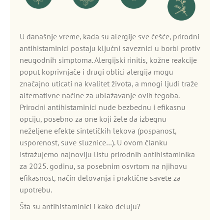
U današnje vreme, kada su alergije sve češće, prirodni
antihistaminici postaju ključni saveznici u borbi protiv
neugodnih simptoma. Alergijski rinitis, kožne reakcije
poput koprivnjače i drugi oblici alergija mogu
značajno uticati na kvalitet života, a mnogi ljudi traže
alternativne načine za ublažavanje ovih tegoba.
Prirodni antihistaminici nude bezbednu i efikasnu
opciju, posebno za one koji žele da izbegnu
neželjene efekte sintetičkih lekova (pospanost,
usporenost, suve sluznice…). U ovom članku
istražujemo najnoviju listu prirodnih antihistaminika
za 2025. godinu, sa posebnim osvrtom na njihovu
efikasnost, način delovanja i praktične savete za
upotrebu.
Šta su antihistaminici i kako deluju?