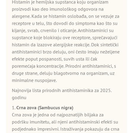
Histamin je hemijska supstanca koju organizam
proizvodi kao deo imunološkog odgovora na
alergene. Kada se histamin oslobađa, on se vezuje za
receptore u telu, što dovodi do simptoma kao što su
kijanje, svrab, crvenilo i oticanje. Antihistaminici su
supstance koje blokiraju ove receptore, sprečavajući
histamin da izazove alergijske reakcije. Dok sintetički
antihistaminici brzo deluju, oni često imaju neželjene
efekte poput pospanosti, suvih usta ili čak
poremećaja koncentracije. Prirodni antihistaminici, s
druge strane, deluju blagotvorno na organizam, uz
minimalne nuspojave.
Najnovija lista prirodnih antihistaminika za 2025.
godinu
1.
Crna zova (Sambucus nigra)
Crna zova je jedna od najpoznatijih biljaka za
podršku imunitetu, ali njeni antihistaminski efekti su
podjednako impresivni. Istraživanja pokazuju da crna