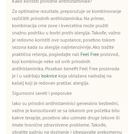
Kako koristiti prirodne antihistaminike?
Za optimalne rezultate, preporučuje se kombinovanje
različitih prirodnih antihistaminika. Na primer,
kombinacija crne zove i kvercetina može pružiti
snažnu podršku u borbi protiv alergija. Takođe, važno
je redovno koristiti ove supstance, posebno tokom
sezona kada su alergije najintenzivnije. Ako tražite
praktična rešenja, pogledajte naš
Feel Free
proizvod,
koji kombinuje neke od ovih prirodnih
antihistaminika. Poseban benefit Feel Free proizvoda
je i u sadržaju
bokvice
koja ublažava nadražaj na
kašalj koji je redovan pratilac alergija.
Sigurnosni saveti i preporuke
Iako su prirodni antihistaminici generalno bezbedni,
važno je konzultovati se sa lekarom pre početka bilo
kakve terapije, posebno ako uzimate druge lekove ili
imate hronične zdravstvene probleme. Takođe,
obratite pažnju na doziranje i izbegavajte prekomernu