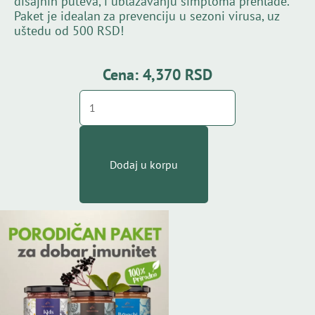
disajnih puteva, i ublažavanju simptoma prehlade.
Paket je idealan za prevenciju u sezoni virusa, uz
uštedu od 500 RSD!
Cena:
4,370
RSD
Porodičan
paket
za
dobar
imunitet
Dodaj u korpu
količina