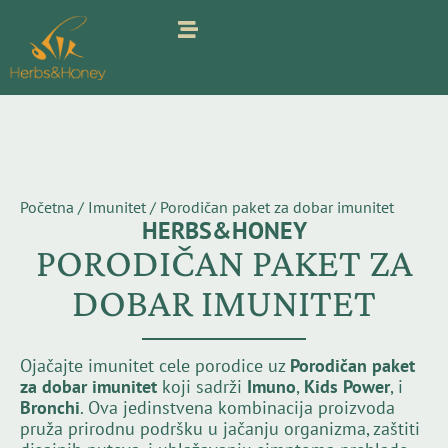
Pređi
na
sadržaj
Početna
/
Imunitet
/ Porodičan paket za dobar imunitet
HERBS&HONEY
PORODIČAN PAKET ZA
DOBAR IMUNITET
Ojačajte imunitet cele porodice uz
Porodičan paket
za dobar imunitet
koji sadrži
Imuno
,
Kids Power
, i
Bronchi
. Ova jedinstvena kombinacija proizvoda
pruža prirodnu podršku u jačanju organizma, zaštiti