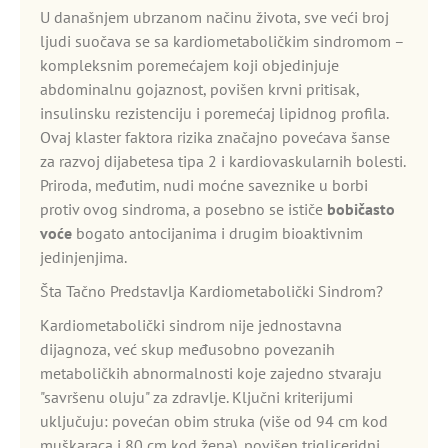
U današnjem ubrzanom načinu života, sve veći broj
ljudi suočava se sa kardiometaboličkim sindromom –
kompleksnim poremećajem koji objedinjuje
abdominalnu gojaznost, povišen krvni pritisak,
insulinsku rezistenciju i poremećaj lipidnog profila.
Ovaj klaster faktora rizika značajno povećava šanse
za razvoj dijabetesa tipa 2 i kardiovaskularnih bolesti.
Priroda, međutim, nudi moćne saveznike u borbi
protiv ovog sindroma, a posebno se ističe
bobičasto
voće
bogato antocijanima i drugim bioaktivnim
jedinjenjima.
Šta Tačno Predstavlja Kardiometabolički Sindrom?
Kardiometabolički sindrom nije jednostavna
dijagnoza, već skup međusobno povezanih
metaboličkih abnormalnosti koje zajedno stvaraju
"savršenu oluju" za zdravlje. Ključni kriterijumi
uključuju: povećan obim struka (više od 94 cm kod
muškaraca i 80 cm kod žena), povišen trigliceridni