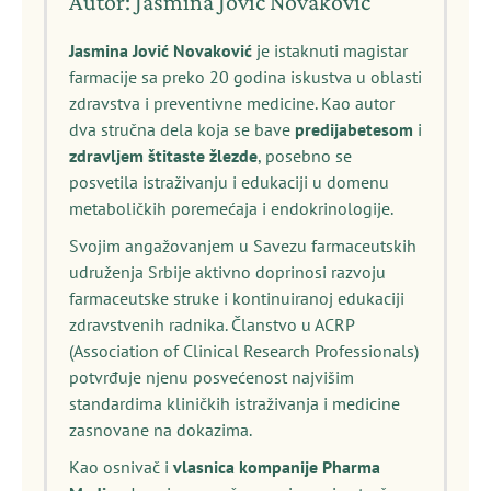
Autor: Jasmina Jović Novaković
Jasmina Jović Novaković
je istaknuti magistar
farmacije sa preko 20 godina iskustva u oblasti
zdravstva i preventivne medicine. Kao autor
dva stručna dela koja se bave
predijabetesom
i
zdravljem štitaste žlezde
, posebno se
posvetila istraživanju i edukaciji u domenu
metaboličkih poremećaja i endokrinologije.
Svojim angažovanjem u Savezu farmaceutskih
udruženja Srbije aktivno doprinosi razvoju
farmaceutske struke i kontinuiranoj edukaciji
zdravstvenih radnika. Članstvo u ACRP
(Association of Clinical Research Professionals)
potvrđuje njenu posvećenost najvišim
standardima kliničkih istraživanja i medicine
zasnovane na dokazima.
Kao osnivač i
vlasnica kompanije Pharma