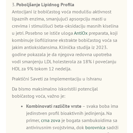
3.
Poboljšanje Lipidnog Profila
Antocijani iz bobičastog voća modulišu aktivnost
lipaznih enzima, smanjujući apsorpciju masti u
crevima i stimulišući beta-oksidaciju masnih kiselina
u jetri. Posebno se ističe uloga
AntiOx
preparata, koji
kombinuje liofilizirane ekstrakte bobičastog voća sa
jakim antioksidansima. Klinička studija iz 2023.
godine pokazala je da njegova redovna upotreba
vodi smanjenju LDL holesterola za 18% i povećanju
HDL za 9% tokom 12 nedelja.
Praktični Saveti za Implementaciju u Ishranu
Da bismo maksimalno iskoristili potencijal
bobičastog voća, važno je:
Kombinovati različite vrste
– svaka boba ima
jedinstven profil bioaktivnih jedinjenja. Na
primer,
crna zova
je bogata sambukoidima sa
antivirusnim svojstvima, dok
borovnica
sadrži