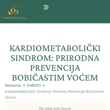
Pređi
na
sadržaj
KARDIOMETABOLIČKI
SINDROM: PRIRODNA
PREVENCIJA
BOBIČASTIM VOĆEM
Naslovna
KARDIO
Kardiometabolički Sindrom: Prirodna Prevencija Bobičastim
Voćem
No data was found