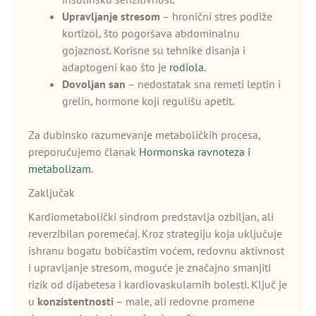
Upravljanje stresom
– hronični stres podiže
kortizol, što pogoršava abdominalnu
gojaznost. Korisne su tehnike disanja i
adaptogeni kao što je
rodiola
.
Dovoljan san
– nedostatak sna remeti leptin i
grelin, hormone koji regulišu apetit.
Za dubinsko razumevanje metaboličkih procesa,
preporučujemo članak
Hormonska ravnoteza i
metabolizam
.
Zaključak
Kardiometabolički sindrom predstavlja ozbiljan, ali
reverzibilan poremećaj. Kroz strategiju koja uključuje
ishranu bogatu bobičastim voćem, redovnu aktivnost
i upravljanje stresom, moguće je značajno smanjiti
rizik od dijabetesa i kardiovaskularnih bolesti. Ključ je
u
konzistentnosti
– male, ali redovne promene