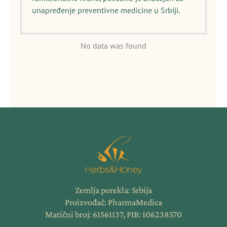
unapređenje preventivne medicine u Srbiji.
No data was found
Zemlja porekla: Srbija
Proizvođač: PharmaMedica
Matični broj: 61561137, PIB: 106238570