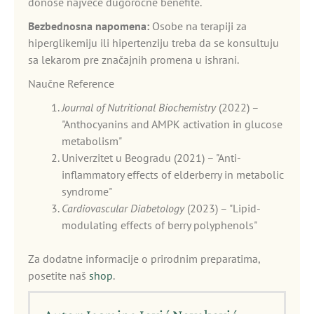
donose najveće dugoročne benefite.
Bezbednosna napomena:
Osobe na terapiji za
hiperglikemiju ili hipertenziju treba da se konsultuju
sa lekarom pre značajnih promena u ishrani.
Naučne Reference
Journal of Nutritional Biochemistry
(2022) –
"Anthocyanins and AMPK activation in glucose
metabolism"
Univerzitet u Beogradu (2021) – "Anti-
inflammatory effects of elderberry in metabolic
syndrome"
Cardiovascular Diabetology
(2023) – "Lipid-
modulating effects of berry polyphenols"
Za dodatne informacije o prirodnim preparatima,
posetite naš
shop
.