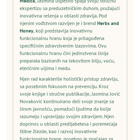
Medica
, Jasmina uspešno spaja svoju stručnu
ekspertizu sa preduzetničkim duhom, pružajući
inovativna rešenja u oblasti zdravlja. Pod
njenim vođstvom razvijen je i brend
Herbs and
Honey
, koji predstavlja inovativnu
funkcionalnu hranu koja je prilagođena
specifičnim zdravstvenim izazovima. Ovu
funkcionalnu hranu čini jedinstvena linija
preparata baziranih na lekovitom bilju, voću,
eteričnim uljima i medu.
Njen rad karakteriše holistički pristup zdravlju,
sa posebnim fokusom na prevenciju. Kroz
svoje knjige i stručne publikacije, Jasmina Jović
Novaković kontinuirano deli svoje znanje sa
širom javnošću, pomažući ljudima da bolje
razumeju i upravljaju svojim zdravljem. Njen
doprinos u oblasti predijabetesa i poremećaja
štitne žlezde, kao i razvoj inovativne
funkcionalne hrane, posebno je značajan za