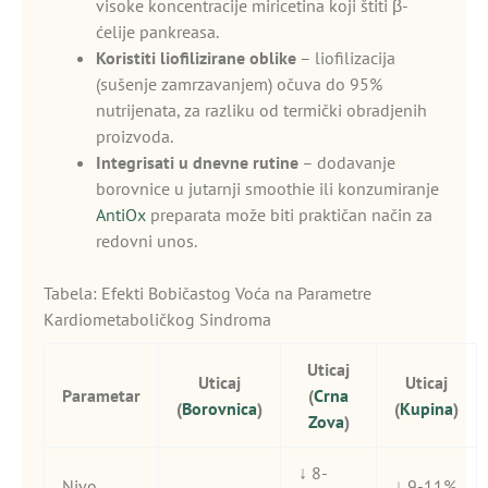
visoke koncentracije miricetina koji štiti β-
ćelije pankreasa.
Koristiti liofilizirane oblike
– liofilizacija
(sušenje zamrzavanjem) očuva do 95%
nutrijenata, za razliku od termički obradjenih
proizvoda.
Integrisati u dnevne rutine
– dodavanje
borovnice u jutarnji smoothie ili konzumiranje
AntiOx
preparata može biti praktičan način za
redovni unos.
Tabela: Efekti Bobičastog Voća na Parametre
Kardiometaboličkog Sindroma
Uticaj
Uticaj
Uticaj
Parametar
(
Crna
(
Borovnica
)
(
Kupina
)
Zova
)
↓ 8-
Nivo
↓ 9-11%