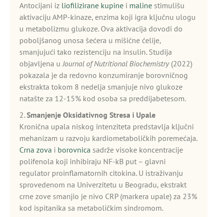
Antocijani iz
liofilizirane kupine
i
maline
stimulišu
aktivaciju AMP-kinaze, enzima koji igra ključnu ulogu
u metabolizmu glukoze. Ova aktivacija dovodi do
poboljšanog unosa šećera u mišićne ćelije,
smanjujući tako rezistenciju na insulin. Studija
objavljena u
Journal of Nutritional Biochemistry
(2022)
pokazala je da redovno konzumiranje borovničnog
ekstrakta tokom 8 nedelja smanjuje nivo glukoze
natašte za 12-15% kod osoba sa preddijabetesom.
2.
Smanjenje Oksidativnog Stresa i Upale
Kronična upala niskog intenziteta predstavlja ključni
mehanizam u razvoju kardiometaboličkih poremećaja.
Crna zova
i
borovnica
sadrže visoke koncentracije
polifenola koji inhibiraju NF-kB put – glavni
regulator proinflamatornih citokina. U istraživanju
sprovedenom na Univerzitetu u Beogradu, ekstrakt
crne zove smanjio je nivo CRP (markera upale) za 23%
kod ispitanika sa metaboličkim sindromom.