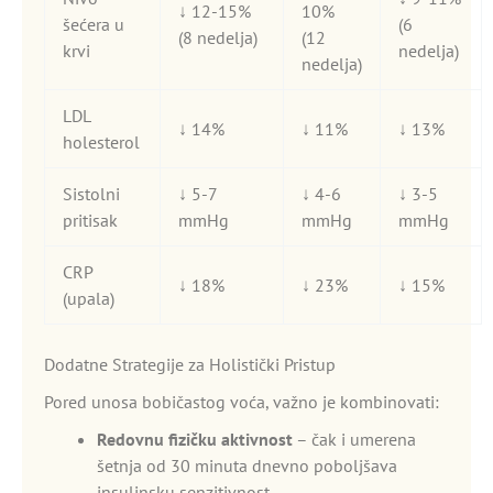
↓ 12-15%
10%
šećera u
(6
(8 nedelja)
(12
krvi
nedelja)
nedelja)
LDL
↓ 14%
↓ 11%
↓ 13%
holesterol
Sistolni
↓ 5-7
↓ 4-6
↓ 3-5
pritisak
mmHg
mmHg
mmHg
CRP
↓ 18%
↓ 23%
↓ 15%
(upala)
Dodatne Strategije za Holistički Pristup
Pored unosa bobičastog voća, važno je kombinovati:
Redovnu fizičku aktivnost
– čak i umerena
šetnja od 30 minuta dnevno poboljšava
insulinsku senzitivnost.