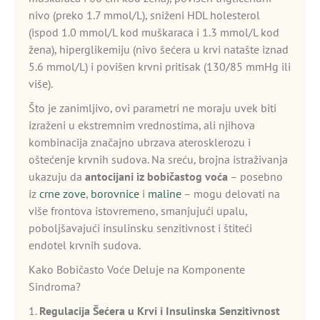
nivo (preko 1.7 mmol/L), sniženi HDL holesterol
(ispod 1.0 mmol/L kod muškaraca i 1.3 mmol/L kod
žena), hiperglikemiju (nivo šećera u krvi natašte iznad
5.6 mmol/L) i povišen krvni pritisak (130/85 mmHg ili
više).
Što je zanimljivo, ovi parametri ne moraju uvek biti
izraženi u ekstremnim vrednostima, ali njihova
kombinacija značajno ubrzava aterosklerozu i
oštećenje krvnih sudova. Na sreću, brojna istraživanja
ukazuju da
antocijani iz bobičastog voća
– posebno
iz
crne zove
,
borovnice
i
maline
– mogu delovati na
više frontova istovremeno, smanjujući upalu,
poboljšavajući insulinsku senzitivnost i štiteći
endotel krvnih sudova.
Kako Bobičasto Voće Deluje na Komponente
Sindroma?
1.
Regulacija Šećera u Krvi i Insulinska Senzitivnost