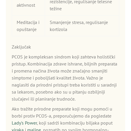
rezistencije, regulisanje telesne
aktivnost
težine
Meditacija i
Smanjenje stresa, regulisanje
opuštanje
kortizola
Zaključak
PCOS je kompleksan sindrom koji zahteva holistički
pristup. Kombinacija zdrave ishrane, biljnih preparata
i promena načina života može značajno smanjiti
simptome i poboljšati kvalitet života. Važno je
naglasiti da prirodni pristupi treba koristiti u saradnji
sa lekarom, posebno ako su u pitanju ozbiljniji
slučajevi ili planiranje trudnoće.
Ako tražite prirodne preparate koji mogu pomoći u
borbi protiv PCOS-a, preporučujemo da pogledate
Lady's Power
, koji sadrži kombinaciju biljaka poput
viraka
i
maline
, poznatih po svojim hormonalno-