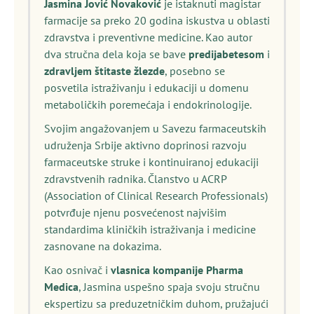
Jasmina Jović Novaković
je istaknuti magistar
farmacije sa preko 20 godina iskustva u oblasti
zdravstva i preventivne medicine. Kao autor
dva stručna dela koja se bave
predijabetesom
i
zdravljem štitaste žlezde
, posebno se
posvetila istraživanju i edukaciji u domenu
metaboličkih poremećaja i endokrinologije.
Svojim angažovanjem u Savezu farmaceutskih
udruženja Srbije aktivno doprinosi razvoju
farmaceutske struke i kontinuiranoj edukaciji
zdravstvenih radnika. Članstvo u ACRP
(Association of Clinical Research Professionals)
potvrđuje njenu posvećenost najvišim
standardima kliničkih istraživanja i medicine
zasnovane na dokazima.
Kao osnivač i
vlasnica kompanije Pharma
Medica
, Jasmina uspešno spaja svoju stručnu
ekspertizu sa preduzetničkim duhom, pružajući