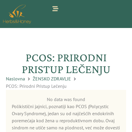
Pređi
na
sadržaj
PCOS: PRIRODNI
PRISTUP LEČENJU
Naslovna
ŽENSKO ZDRAVLJE
PCOS: Prirodni Pristup Lečenju
No data was found
Polikistični jajnici, poznatiji kao PCOS (Polycystic
Ovary Syndrome), jedan su od najčešćih endokrinih
poremećaja kod žena u reproduktivnom dobu. Ovaj
sindrom ne utiče samo na plodnost, već može dovesti