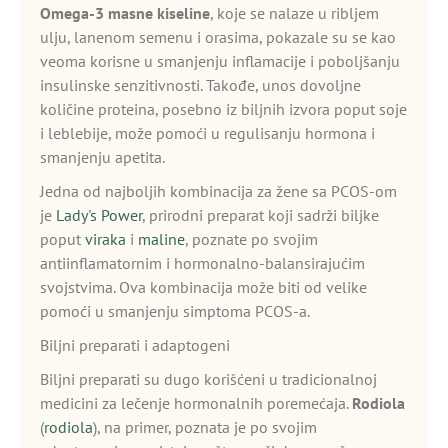
Omega-3 masne kiseline
, koje se nalaze u ribljem
ulju, lanenom semenu i orasima, pokazale su se kao
veoma korisne u smanjenju inflamacije i poboljšanju
insulinske senzitivnosti. Takođe, unos dovoljne
količine proteina, posebno iz biljnih izvora poput soje
i leblebije, može pomoći u regulisanju hormona i
smanjenju apetita.
Jedna od najboljih kombinacija za žene sa PCOS-om
je
Lady's Power
, prirodni preparat koji sadrži biljke
poput
viraka
i
maline
, poznate po svojim
antiinflamatornim i hormonalno-balansirajućim
svojstvima. Ova kombinacija može biti od velike
pomoći u smanjenju simptoma PCOS-a.
Biljni preparati i adaptogeni
Biljni preparati su dugo korišćeni u tradicionalnoj
medicini za lečenje hormonalnih poremećaja.
Rodiola
(
rodiola
), na primer, poznata je po svojim