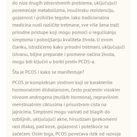
do niza drugih zdravstvenih problema, uključujući
poremećaje metabolizma, insulinsku rezistenciju,
gojaznost i psihičke tegobe. Iako tradicionalna
medicina nudi različite tretmane, sve više žena traži
prirodne pristupe koji mogu pomoći u regulisanju
simptoma i poboljšanju kvaliteta života. U ovom
članku, istražićemo kako prirodni tretmani, uključujući
ishranu, biljne preparate i promene načina života,
mogu biti ključni u borbi protiv PCOS-a.
Šta je PCOS i kako se manifestuje?
PCOS je kompleksan sindrom koji se karakteriše
hormonalnim disbalansom, često praćenim visokim
nivoom androgena (muških hormona), nepravilnim
menstrualnim ciklusima i prisustvom cista na
jajnicima. Simptomi mogu varirati od blagih do
ozbiljnih, uključujući akne, hirsutizam (prekomerni
rast dlaka), pad kose, gojaznost i poteškoće sa
začećem. Osim toga, PCOS povećava rizik od razvoja