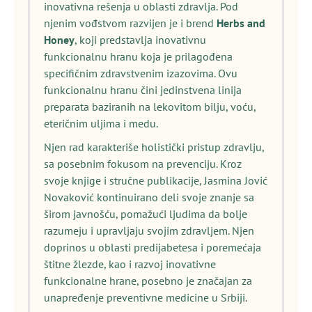
inovativna rešenja u oblasti zdravlja. Pod
njenim vođstvom razvijen je i brend
Herbs and
Honey
, koji predstavlja inovativnu
funkcionalnu hranu koja je prilagođena
specifičnim zdravstvenim izazovima. Ovu
funkcionalnu hranu čini jedinstvena linija
preparata baziranih na lekovitom bilju, voću,
eteričnim uljima i medu.
Njen rad karakteriše holistički pristup zdravlju,
sa posebnim fokusom na prevenciju. Kroz
svoje knjige i stručne publikacije, Jasmina Jović
Novaković kontinuirano deli svoje znanje sa
širom javnošću, pomažući ljudima da bolje
razumeju i upravljaju svojim zdravljem. Njen
doprinos u oblasti predijabetesa i poremećaja
štitne žlezde, kao i razvoj inovativne
funkcionalne hrane, posebno je značajan za
unapređenje preventivne medicine u Srbiji.