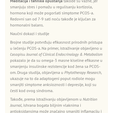
Meditacija i tehnike opuštanja
takođe su važne, jer
smanjuju stres i pomažu u regulisanju kortizola,
hormona koji može pogoršati simptome PCOS-a.
Redovni san od 7-9 sati noću takođe je ključan za
hormonalni balans.
Naučni dokazi i studije
Brojne studije potvrđuju efikasnost prirodnih pristupa
u lečenju PCOS-a. Na primer, istraživanje objavljeno u
časopisu
Journal of Clinical Endocrinology & Metabolism
pokazalo je da su omega-3 masne kiseline efikasne u
smanjenju insulinske rezistencije kod žena sa PCOS-
om. Druga studija, objavljena u
Phytotherapy Research
,
ukazuje na to da adaptogeni poput rodiole mogu
smanjiti simptome anksioznosti i depresije, koji su
česti kod ovog sindroma.
Takođe, prema istraživanju objavljenom u
Nutrition
Journal
, ishrana bogata biljnim vlaknima i
antioksidansima može značajno smanjiti inflamaciju i