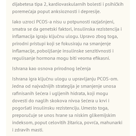
dijabetesa tipa 2, kardiovaskularnih bolesti i psihičkih
poremećaja poput anksioznosti i depresije.
Iako uzroci PCOS-a nisu u potpunosti razjašnjeni,
smatra se da genetski faktori, insulinska rezistencija i
inflamacija igraju ključnu ulogu. Upravo zbog toga,
prirodni pristupi koji se fokusiraju na smanjenje
inflamacije, poboljšanje insulinske senzitivnosti i
regulisanje hormona mogu biti veoma efikasni.
Ishrana kao osnova prirodnog lečenja
Ishrana igra ključnu ulogu u upravljanju PCOS-om.
Jedna od najvažnijih strategija je smanjenje unosa
rafinisanih šećera i ugljenih hidrata, koji mogu
dovesti do naglih skokova nivoa šećera u krvi i
pogoršati insulinsku rezistenciju. Umesto toga,
preporučuje se unos hrane sa niskim glikemijskim
indeksom, poput celovitih žitarica, povrća, mahunarki
i zdravih masti.