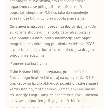
adaptogenim svojstvima, što znači da pomaže
organizmu da se prilagodi stresu. Stres može
pogoršati simptome PCOS-a, tako da smanjenje
stresa može biti ključno za poboljšanje stanja.
Crna zova
(
crna zova
) i
borovnica
(
borovnica
) takođe
su korisne zbog svojih antioksidativnih svojstava,
koja pomažu u borbi protiv inflamacije. Ove biljke
mogu biti deo prirodnog protokola za lečenje PCOS-
a, posebno kada se koriste u kombinaciji sa drugim
prirodnim sredstvima.
Promene načina života
Osim ishrane i biljnih preparata, promene načina
života mogu imati veliki uticaj na upravljanje PCOS-
om. Redovna fizička aktivnost, posebno vežbe snage i
kardio trening, može pomoći u smanjenju insulinske
rezistencije i regulisanju telesne težine. Čak i umerena
aktivnost, poput šetnje ili joge, može biti korisna.