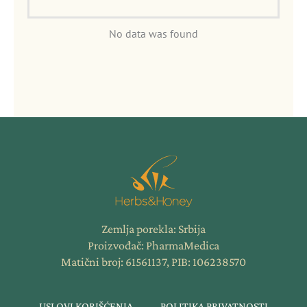
No data was found
Zemlja porekla: Srbija
Proizvođač: PharmaMedica
Matični broj: 61561137, PIB: 106238570
USLOVI KORIŠĆENJA
POLITIKA PRIVATNOSTI