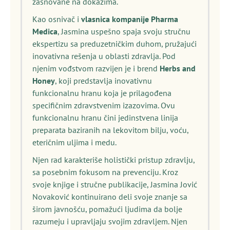
zasnovane na dokazima.
Kao osnivač i
vlasnica kompanije Pharma
Medica
, Jasmina uspešno spaja svoju stručnu
ekspertizu sa preduzetničkim duhom, pružajući
inovativna rešenja u oblasti zdravlja. Pod
njenim vođstvom razvijen je i brend
Herbs and
Honey
, koji predstavlja inovativnu
funkcionalnu hranu koja je prilagođena
specifičnim zdravstvenim izazovima. Ovu
funkcionalnu hranu čini jedinstvena linija
preparata baziranih na lekovitom bilju, voću,
eteričnim uljima i medu.
Njen rad karakteriše holistički pristup zdravlju,
sa posebnim fokusom na prevenciju. Kroz
svoje knjige i stručne publikacije, Jasmina Jović
Novaković kontinuirano deli svoje znanje sa
širom javnošću, pomažući ljudima da bolje
razumeju i upravljaju svojim zdravljem. Njen