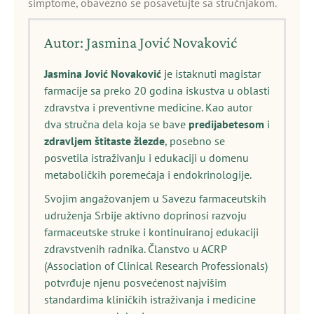
simptome, obavezno se posavetujte sa stručnjakom.
Autor: Jasmina Jović Novaković
Jasmina Jović Novaković
je istaknuti magistar
farmacije sa preko 20 godina iskustva u oblasti
zdravstva i preventivne medicine. Kao autor
dva stručna dela koja se bave
predijabetesom
i
zdravljem štitaste žlezde
, posebno se
posvetila istraživanju i edukaciji u domenu
metaboličkih poremećaja i endokrinologije.
Svojim angažovanjem u Savezu farmaceutskih
udruženja Srbije aktivno doprinosi razvoju
farmaceutske struke i kontinuiranoj edukaciji
zdravstvenih radnika. Članstvo u ACRP
(Association of Clinical Research Professionals)
potvrđuje njenu posvećenost najvišim
standardima kliničkih istraživanja i medicine