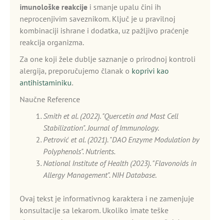
imunološke reakcije
i smanje upalu čini ih
neprocenjivim saveznikom. Ključ je u pravilnoj
kombinaciji ishrane i dodatka, uz pažljivo praćenje
reakcija organizma.
Za one koji žele dublje saznanje o prirodnoj kontroli
alergija, preporučujemo članak o
koprivi kao
antihistaminiku
.
Naučne Reference
Smith et al. (2022). "Quercetin and Mast Cell
Stabilization". Journal of Immunology.
Petrović et al. (2021). "DAO Enzyme Modulation by
Polyphenols". Nutrients.
National Institute of Health (2023). "Flavonoids in
Allergy Management". NIH Database.
Ovaj tekst je informativnog karaktera i ne zamenjuje
konsultacije sa lekarom. Ukoliko imate teške