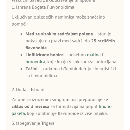
Praktični Saveti Za Ublažavanje Simptoma
1. Ishrana Bogata Flavonoidima
Uključivanje sledećih namirnica može značajno
pomoći:
Med sa visokim sadržajem polena
– studije
pokazuju da pravi med sadrži do
25 različitih
flavonoida
.
Liofilizirane bobice
– posebno
malina
i
borovnica
, koje imaju visok sadržaj antocijana.
Začini
– kurkuma i đumbir deluju sinergistički
sa flavonoidima.
2. Dodaci Ishrani
Za one sa izraženim simptomima, preporučuje se
ciklus od 3 meseca
sa formulacijama poput
Imuno
paketa
, koji kombinuje flavonoide iz više biljaka.
3. Izbegavanje Trigera