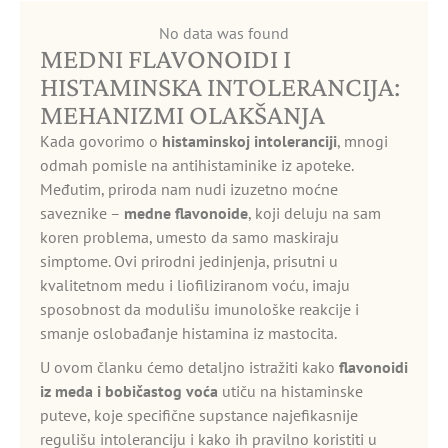
No data was found
MEDNI FLAVONOIDI I
HISTAMINSKA INTOLERANCIJA:
MEHANIZMI OLAKŠANJA
Kada govorimo o
histaminskoj intoleranciji
, mnogi
odmah pomisle na antihistaminike iz apoteke.
Međutim, priroda nam nudi izuzetno moćne
saveznike –
medne flavonoide
, koji deluju na sam
koren problema, umesto da samo maskiraju
simptome. Ovi prirodni jedinjenja, prisutni u
kvalitetnom medu i liofiliziranom voću, imaju
sposobnost da modulišu imunološke reakcije i
smanje oslobađanje histamina iz mastocita.
U ovom članku ćemo detaljno istražiti kako
flavonoidi
iz meda i bobičastog voća
utiču na histaminske
puteve, koje specifične supstance najefikasnije
regulišu intoleranciju i kako ih pravilno koristiti u