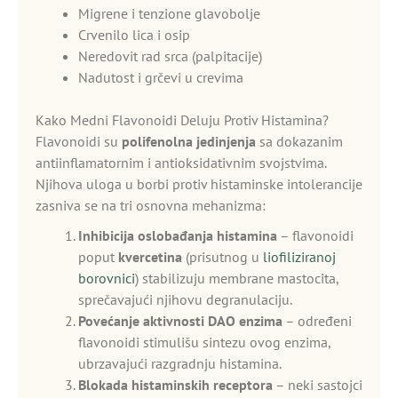
Migrene i tenzione glavobolje
Crvenilo lica i osip
Neredovit rad srca (palpitacije)
Nadutost i grčevi u crevima
Kako Medni Flavonoidi Deluju Protiv Histamina?
Flavonoidi su
polifenolna jedinjenja
sa dokazanim
antiinflamatornim i antioksidativnim svojstvima.
Njihova uloga u borbi protiv histaminske intolerancije
zasniva se na tri osnovna mehanizma:
Inhibicija oslobađanja histamina
– flavonoidi
poput
kvercetina
(prisutnog u
liofiliziranoj
borovnici
) stabilizuju membrane mastocita,
sprečavajući njihovu degranulaciju.
Povećanje aktivnosti DAO enzima
– određeni
flavonoidi stimulišu sintezu ovog enzima,
ubrzavajući razgradnju histamina.
Blokada histaminskih receptora
– neki sastojci