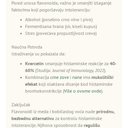
Pored unosa flavonoida, važno je smanjiti izlaganje
faktorima koji pogoršavaju intoleranciju:
Alkohol (posebno crno vino i pivo)
Fermentisana hrana (sir, kiseli kupus)
Stres (povećava propustljivost creva)
Naučna Potvrda
Istraživanja su pokazala da:
Kvercetin
smanjuje histaminske reakcije za
40-
60%
(Studija:
Journal of Immunology, 2022
).
Kombinacija
crne zove
i
nane
ima
mukolitički
efekat
koji olakšava disanje kod histaminske
bronhokonstrikcije (
Više o ovome ovde
).
Zaključak
Flavonoidi iz meda i bobičastog voća nude
prirodnu,
bezbednu alternativu
za kontrolu histaminske
intolerancije. Njihova sposobnost da
regulišu