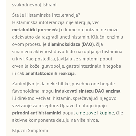
svakodnevnoj ishrani.
Šta Je Histaminska Intolerancija?
Histaminska intolerancija nije alergija, već
metabolički poremećaj
u kome organizam ne može
adekvatno da razgradi uneti histamin. Ključni enzim u
ovom procesu je
diaminoksidaza (DAO)
, čija
smanjena aktivnost dovodi do nakupljanja histamina
u krvi. Kao posledica, javljaju se simptomi poput
crvenila kože, glavobolje, gastrointestinalnih tegoba
ili čak
anafilaktoidnih reakcija
.
Zanimljivo je da neke biljke, posebno one bogate
flavonoidima, mogu
indukovati sintezu DAO enzima
ili direktno vezivati histamin, sprečavajući njegovo
vezivanje za receptore. Upravo tu ulogu igraju
prirodni antihistaminici
poput
crne zove
i
kupine
, čije
aktivne komponente deluju na više nivoa.
Ključni Simptomi