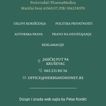
Proizvođač: PharmaMedica
Matični broj: 61561137, PIB: 106238570
USLOVI KORIŠĆENJA
POLITIKA PRIVATNOSTI
AUTORSKA PRAVA
PRAVO NA ODUSTAJANJE
REKLAMACIJE
JASIČKI PUT 9A
KRUŠEVAC
065 231 80 36
OFFICE@HERBSANDHONEY.RS
Dizajn i izrada web sajta by Petar Kordić