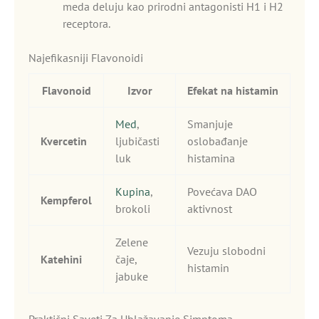
meda deluju kao prirodni antagonisti H1 i H2
receptora.
Najefikasniji Flavonoidi
Flavonoid
Izvor
Efekat na histamin
Med
,
Smanjuje
Kvercetin
ljubičasti
oslobađanje
luk
histamina
Kupina
,
Povećava DAO
Kempferol
brokoli
aktivnost
Zelene
Vezuju slobodni
Katehini
čaje,
histamin
jabuke