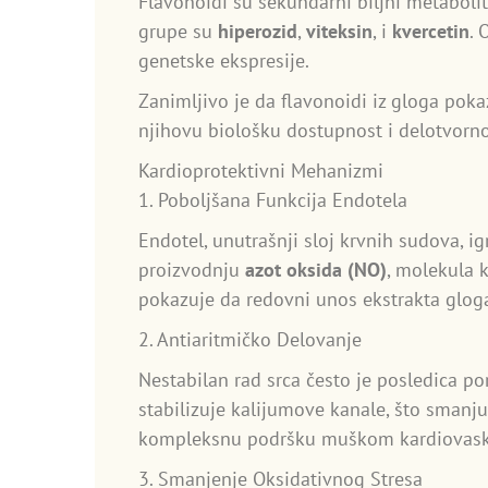
Flavonoidi su sekundarni biljni metabolit
grupe su
hiperozid
,
viteksin
, i
kvercetin
. 
genetske ekspresije.
Zanimljivo je da flavonoidi iz gloga pok
njihovu biološku dostupnost i delotvorno
Kardioprotektivni Mehanizmi
1. Poboljšana Funkcija Endotela
Endotel, unutrašnji sloj krvnih sudova, ig
proizvodnju
azot oksida (NO)
, molekula 
pokazuje da redovni unos ekstrakta gloga
2. Antiaritmičko Delovanje
Nestabilan rad srca često je posledica po
stabilizuje kalijumove kanale, što smanju
kompleksnu podršku muškom kardiovask
3. Smanjenje Oksidativnog Stresa