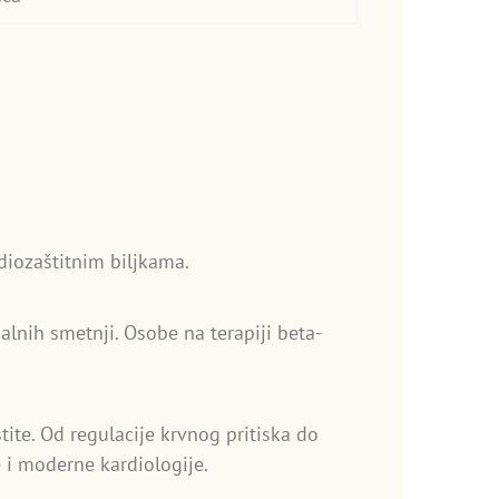
iozaštitnim biljkama.
lnih smetnji. Osobe na terapiji beta-
ite. Od regulacije krvnog pritiska do
e i moderne kardiologije.