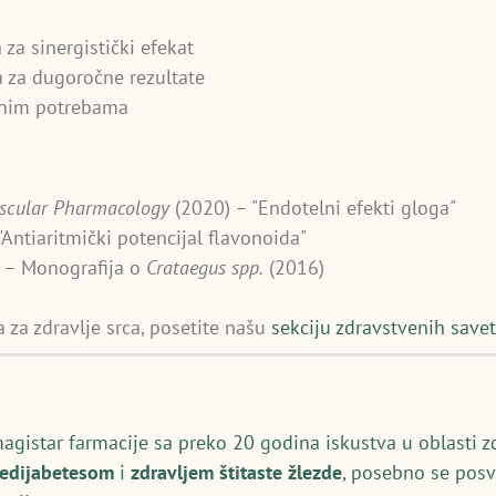
a sinergistički efekat
 za dugoročne rezultate
lnim potrebama
ascular Pharmacology
(2020) – "Endotelni efekti gloga"
Antiaritmički potencijal flavonoida"
 – Monografija o
Crataegus spp.
(2016)
 za zdravlje srca, posetite našu
sekciju zdravstvenih save
magistar farmacije sa preko 20 godina iskustva u oblasti z
redijabetesom
i
zdravljem štitaste žlezde
, posebno se posv