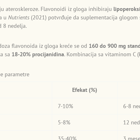
oju ateroskleroze. Flavonoidi iz gloga inhibiraju
lipoperoks
za u
Nutrients
(2021) potvrđuje da suplementacija glogom 
 8 nedelja.
doza flavonoida iz gloga kreće se od
160 do 900 mg stand
ta sa
18-20% procijanidina
. Kombinacija sa vitaminom C 
ne parametre
Efekat (%)
7-10%
6-8 ne
5-8%
12 ned
35-40%
3 mes