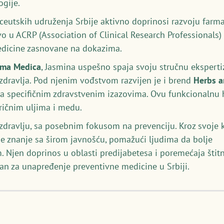
gije.
utskih udruženja Srbije aktivno doprinosi razvoju farmac
vo u ACRP (Association of Clinical Research Professionals
medicine zasnovane na dokazima.
rma Medica
, Jasmina uspešno spaja svoju stručnu ekspert
 zdravlja. Pod njenim vođstvom razvijen je i brend
Herbs 
a specifičnim zdravstvenim izazovima. Ovu funkcionalnu hr
eričnim uljima i medu.
p zdravlju, sa posebnim fokusom na prevenciju. Kroz svoje k
je znanje sa širom javnošću, pomažući ljudima da bolje
. Njen doprinos u oblasti predijabetesa i poremećaja štitn
an za unapređenje preventivne medicine u Srbiji.