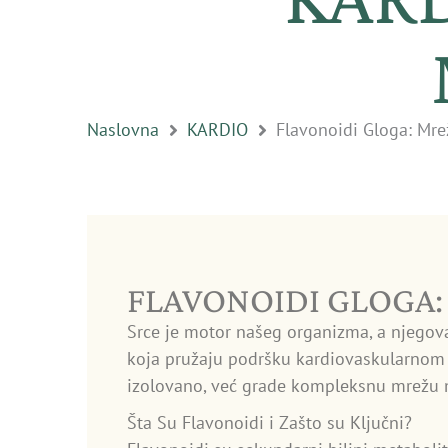
Naslovna
KARDIO
Flavonoidi Gloga: Mr
FLAVONOIDI GLOGA
Srce je motor našeg organizma, a njegova z
koja pružaju podršku kardiovaskularnom 
izolovano, već grade kompleksnu mrežu m
Šta Su Flavonoidi i Zašto su Ključni?