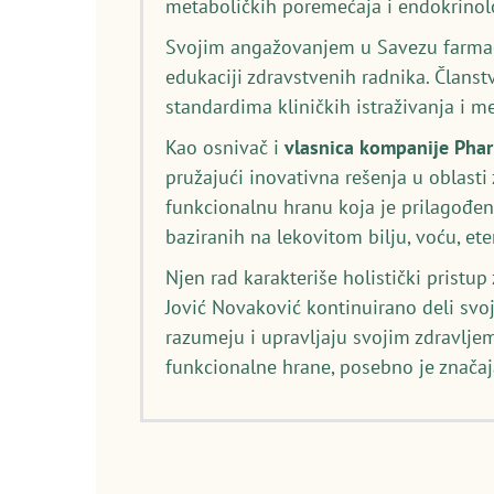
metaboličkih poremećaja i endokrinolo
Svojim angažovanjem u Savezu farmace
edukaciji zdravstvenih radnika. Članst
standardima kliničkih istraživanja i 
Kao osnivač i
vlasnica kompanije Pha
pružajući inovativna rešenja u oblasti
funkcionalnu hranu koja je prilagođen
baziranih na lekovitom bilju, voću, et
Njen rad karakteriše holistički pristu
Jović Novaković kontinuirano deli svo
razumeju i upravljaju svojim zdravljem
funkcionalne hrane, posebno je značaj