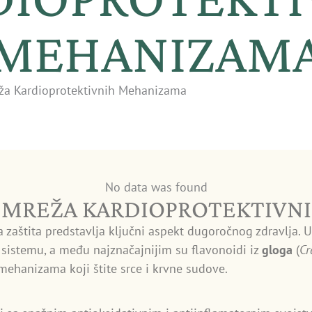
MEHANIZAM
eža Kardioprotektivnih Mehanizama
No data was found
: MREŽA KARDIOPROTEKTIVN
aštita predstavlja ključni aspekt dugoročnog zdravlja. U p
sistemu, a među najznačajnijim su flavonoidi iz
gloga
(
Cr
ehanizama koji štite srce i krvne sudove.