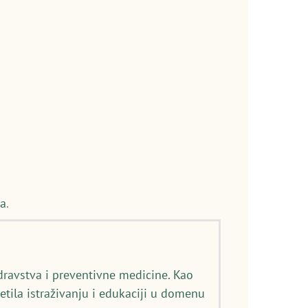
ta
.
dravstva i preventivne medicine. Kao
etila istraživanju i edukaciji u domenu