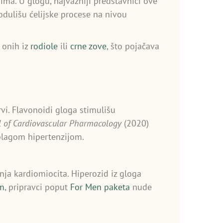
ima. U glogu, najvažniji predstavnici ove
odulišu ćelijske procese na nivou
 onih iz
rodiole
ili
crne zove
, što pojačava
rvi. Flavonoidi gloga stimulišu
l of Cardiovascular Pharmacology
(2020)
blagom hipertenzijom.
nja kardiomiocita. Hiperozid iz gloga
m
, pripravci poput
For Men paketa
nude