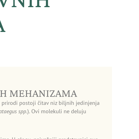
A
IH MEHANIZAMA
rirodi postoji čitav niz biljnih jedinjenja
ataegus spp.
). Ovi molekuli ne deluju