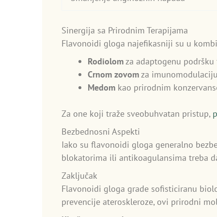
Sinergija sa Prirodnim Terapijama
Flavonoidi gloga najefikasniji su u kombi
Rodiolom
za adaptogenu podršku 
Crnom zovom
za imunomodulaciju
Medom
kao prirodnim konzervanso
Za one koji traže sveobuhvatan pristup,
p
Bezbednosni Aspekti
Iako su flavonoidi gloga generalno bezbe
blokatorima ili antikoagulansima treba da
Zaključak
Flavonoidi gloga grade sofisticiranu biol
prevencije ateroskleroze, ovi prirodni mo