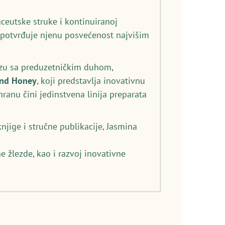
eutske struke i kontinuiranoj
) potvrđuje njenu posvećenost najvišim
izu sa preduzetničkim duhom,
and Honey
, koji predstavlja inovativnu
anu čini jedinstvena linija preparata
njige i stručne publikacije, Jasmina
e žlezde, kao i razvoj inovativne