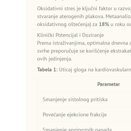
Oksidativni stres je ključni faktor u razv
stvaranje aterogenih plakova. Metaanali
oksidativnog oštećenja) za
18%
u roku od
Klinički Potencijal i Doziranje
Prema istraživanjima, optimalna dnevna 
svrhe preporučuje se korišćenje ekstraka
ovih jedinjenja.
Tabela 1:
Uticaj gloga na kardiovaskular
Parametar
Smanjenje sistolnog pritiska
Povećanje ejekcione frakcije
Smanjenje anginoznih napada