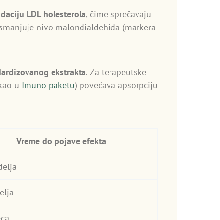
idaciju LDL holesterola
, čime sprečavaju
smanjuje nivo malondialdehida (markera
ardizovanog ekstrakta
. Za terapeutske
(kao u
Imuno paketu
) povećava apsorpciju
Vreme do pojave efekta
delja
elja
eca