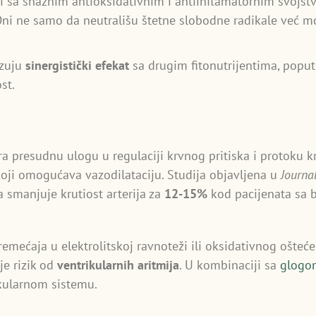
i sa snažnim antioksidativnim i antiinflamatornim svojstv
Oni ne samo da neutrališu štetne slobodne radikale već m
azuju
sinergistički efekat
sa drugim fitonutrijentima, poput
st.
ra presudnu ulogu u regulaciji krvnog pritiska i protoku k
koji omogućava vazodilataciju. Studija objavljena u
Journa
 smanjuje krutiost arterija za
12-15%
kod pacijenata sa 
remećaja u elektrolitskoj ravnoteži ili oksidativnog ošteće
je rizik od
ventrikularnih aritmija
. U kombinaciji sa
glogo
ularnom sistemu.