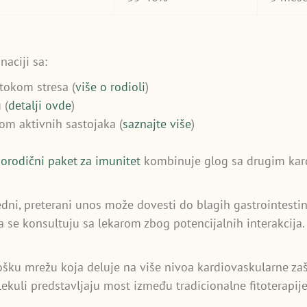
naciji sa:
tokom stresa (
više o rodioli
)
 (
detalji ovde
)
m aktivnih sastojaka (
saznajte više
)
orodični paket za imunitet
kombinuje glog sa drugim kard
dni, preterani unos može dovesti do blagih gastrointestina
 se konsultuju sa lekarom zbog potencijalnih interakcija.
ošku mrežu koja deluje na više nivoa kardiovaskularne zašt
lekuli predstavljaju most između tradicionalne fitoterapij