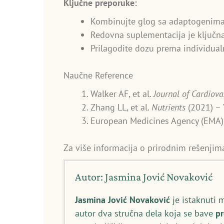
Ključne preporuke:
Kombinujte glog sa adaptogenima z
Redovna suplementacija je ključna
Prilagodite dozu prema individua
Naučne Reference
Walker AF, et al.
Journal of Cardiov
Zhang LL, et al.
Nutrients
(2021) – "
European Medicines Agency (EMA)
Za više informacija o prirodnim rešenjima
Autor: Jasmina Jović Novaković
Jasmina Jović Novaković
je istaknuti 
autor dva stručna dela koja se bave
p