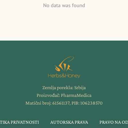
No data was found
Zemlja porekla: Srbija
Proizvođač: PharmaMedica
Matični broj: 61561137, PIB: 106238570
TIKA PRIVATNOSTI
AUTORSKA PRAVA
PRAVO NA O