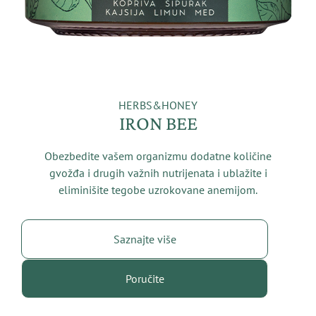
HERBS&HONEY
IRON BEE
Obezbedite vašem organizmu dodatne količine
gvožđa i drugih važnih nutrijenata i ublažite i
eliminišite tegobe uzrokovane anemijom.
Saznajte više
Poručite