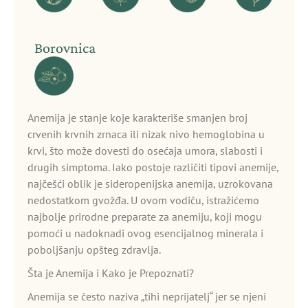
Borovnica
Anemija je stanje koje karakteriše smanjen broj
crvenih krvnih zrnaca ili nizak nivo hemoglobina u
krvi, što može dovesti do osećaja umora, slabosti i
drugih simptoma. Iako postoje različiti tipovi anemije,
najčešći oblik je sideropenijska anemija, uzrokovana
nedostatkom gvožđa. U ovom vodiču, istražićemo
najbolje prirodne preparate za anemiju, koji mogu
pomoći u nadoknadi ovog esencijalnog minerala i
poboljšanju opšteg zdravlja.
Šta je Anemija i Kako je Prepoznati?
Anemija se često naziva „tihi neprijatelj“ jer se njeni