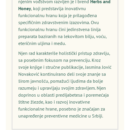
njenim vođstvom razvijen je i brend
Herbs and
Honey
, koji predstavlja inovativnu
funkcionalnu hranu koja je prilagođena
specifičnim zdravstvenim izazovima. Ovu
funkcionalnu hranu čini jedinstvena linija
preparata baziranih na lekovitom bilju, voću,
eteričnim uljima i medu.
Njen rad karakteriše holistički pristup zdravlju,
sa posebnim fokusom na prevenciju. Kroz
svoje knjige i stručne publikacije, Jasmina Jović
Novaković kontinuirano deli svoje znanje sa
širom javnošću, pomažući ljudima da bolje
razumeju i upravljaju svojim zdravljem. Njen
doprinos u oblasti predijabetesa i poremećaja
štitne žlezde, kao i razvoj inovativne
funkcionalne hrane, posebno je značajan za
unapređenje preventivne medicine u Srbiji.