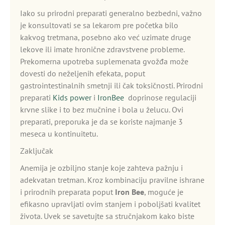
Iako su prirodni preparati generalno bezbedni, važno
je konsultovati se sa lekarom pre početka bilo
kakvog tretmana, posebno ako već uzimate druge
lekove ili imate hronične zdravstvene probleme.
Prekomerna upotreba suplemenata gvožđa može
dovesti do neželjenih efekata, poput
gastrointestinalnih smetnji ili čak toksičnosti. Prirodni
preparati
Kids power
i
IronBee
doprinose regulaciji
krvne slike i to bez mučnine i bola u želucu. Ovi
preparati, preporuka je da se koriste najmanje 3
meseca u kontinuitetu.
Zaključak
Anemija je ozbiljno stanje koje zahteva pažnju i
adekvatan tretman. Kroz kombinaciju pravilne ishrane
i prirodnih preparata poput
Iron Bee
, moguće je
efikasno upravljati ovim stanjem i poboljšati kvalitet
života. Uvek se savetujte sa stručnjakom kako biste