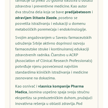
farmacije sa preko 20 godina iskustva u oblasti
zdravstva i preventivne medicine. Kao autor
dva stručna dela koja se bave
predijabetesom
i
zdravljem štitaste žlezde
, posebno se
posvetila istraživanju i edukaciji u domenu
metaboličkih poremećaja i endokrinologije.
Svojim angažovanjem u Savezu farmaceutskih
udruženja Srbije aktivno doprinosi razvoju
farmaceutske struke i kontinuiranoj edukaciji
zdravstvenih radnika. Članstvo u ACRP
(Association of Clinical Research Professionals)
potvrđuje njenu posvećenost najvišim
standardima kliničkih istraživanja i medicine
zasnovane na dokazima.
Kao osnivač i
vlasnica kompanije Pharma
Medica
, Jasmina uspešno spaja svoju stručnu
ekspertizu sa preduzetničkim duhom, pružajući
inovativna rešenja u oblasti zdravlja. Pod