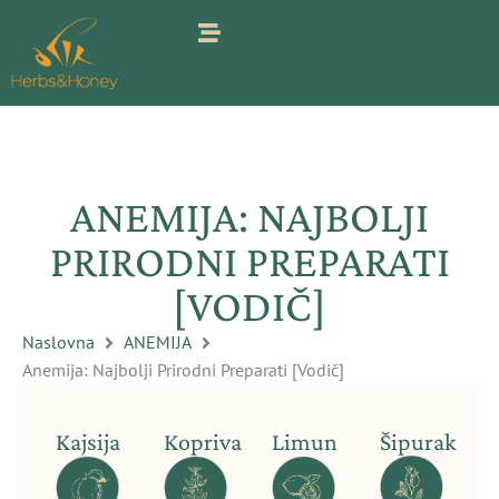
Pređi
na
sadržaj
ANEMIJA: NAJBOLJI
PRIRODNI PREPARATI
[VODIČ]
Naslovna
ANEMIJA
Anemija: Najbolji Prirodni Preparati [Vodič]
Kajsija
Kopriva
Limun
Šipurak