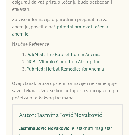
osigurali da vaš pristup lečenju bude bezbedan i
efikasan.
Za više informacija o prirodnim preparatima za
anemiju, posetite naš
prirodni protokol lečenja
anemije
.
Naučne Reference
PubMed: The Role of Iron in Anemia
NCBI: Vitamin C and Iron Absorption
PubMed: Herbal Remedies for Anemia
Ovaj članak pruža opšte informacije i ne zamenjuje
savet lekara. Uvek se konsultujte sa stručnjakom pre
početka bilo kakvog tretmana.
Autor: Jasmina Jović Novaković
Jasmina Jović Novaković
je istaknuti magistar