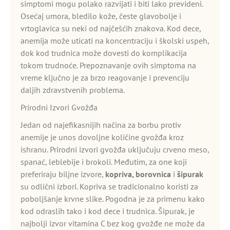
simptomi mogu polako razvijati i biti lako prevideni.
Osećaj umora, bledilo kože, česte glavobolje i
vrtoglavica su neki od najčešćih znakova. Kod dece,
anemija može uticati na koncentraciju i školski uspeh,
dok kod trudnica može dovesti do komplikacija
tokom trudnoće. Prepoznavanje ovih simptoma na
vreme ključno je za brzo reagovanje i prevenciju
daljih zdravstvenih problema.
Prirodni Izvori Gvožđa
Jedan od najefikasnijih načina za borbu protiv
anemije je unos dovoljne količine gvožđa kroz
ishranu. Prirodni izvori gvožđa uključuju crveno meso,
spanać, leblebije i brokoli. Međutim, za one koji
preferiraju biljne izvore,
kopriva, borovnica
i
šipurak
su odlični izbori. Kopriva se tradicionalno koristi za
poboljšanje krvne slike. Pogodna je za primenu kako
kod odraslih tako i kod dece i trudnica. Šipurak, je
najbolji izvor vitamina C bez kog gvožđe ne može da