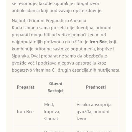
se resorbuje. Takođe šipurak je i bogat izvor
antioksidansa koji podržavaju opšte zdravlje.
Najbolji Prirodni Preparati za Anemiju
Kada ishrana sama po sebi nije dovoljna, prirodni
preparati mogu biti od velike pomoći. Jedan od
najpopularnijih proizvoda na tržištu je
Iron Bee
, koji
kombinuje prirodne sastojke poput meda, koprive i
šipuraka. Ovaj preparat ne samo da obezbeđuje
gvožđe već i podržava njegovu apsorpciju kroz
bogatstvo vitamina C i drugih esencijalnih nutrijenata.
Glavni
Preparat
Prednosti
Sastojci
Med,
Visoka apsorpcija
Iron Bee
kopriva,
gvožđa, prirodni
šipurak
izvor