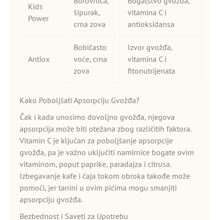
Borovnica,
Bogatstvo gvožđa,
Kids
šipurak,
vitamina C i
Power
crna zova
antioksidansa
Bobičasto
Izvor gvožđa,
Antiox
voće, crna
vitamina C i
zova
fitonutrijenata
Kako Poboljšati Apsorpciju Gvožđa?
Čak i kada unosimo dovoljno gvožđa, njegova
apsorpcija može biti otežana zbog različitih faktora.
Vitamin C je ključan za poboljšanje apsorpcije
gvožđa, pa je važno uključiti namirnice bogate ovim
vitaminom, poput paprike, paradajza i citrusa.
Izbegavanje kafe i čaja tokom obroka takođe može
pomoći, jer tanini u ovim pićima mogu smanjiti
apsorpciju gvožđa.
Bezbednost i Saveti za Upotrebu