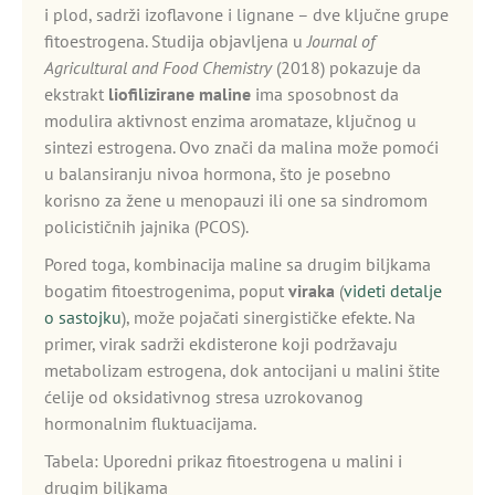
i plod, sadrži izoflavone i lignane – dve ključne grupe
fitoestrogena. Studija objavljena u
Journal of
Agricultural and Food Chemistry
(2018) pokazuje da
ekstrakt
liofilizirane maline
ima sposobnost da
modulira aktivnost enzima aromataze, ključnog u
sintezi estrogena. Ovo znači da malina može pomoći
u balansiranju nivoa hormona, što je posebno
korisno za žene u menopauzi ili one sa sindromom
policističnih jajnika (PCOS).
Pored toga, kombinacija maline sa drugim biljkama
bogatim fitoestrogenima, poput
viraka
(
videti detalje
o sastojku
), može pojačati sinergističke efekte. Na
primer, virak sadrži ekdisterone koji podržavaju
metabolizam estrogena, dok antocijani u malini štite
ćelije od oksidativnog stresa uzrokovanog
hormonalnim fluktuacijama.
Tabela: Uporedni prikaz fitoestrogena u malini i
drugim biljkama