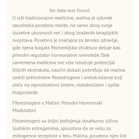
No data was found
U srži tradicionalne medicine, malina je oduvek
zauzimala posebno mesto, ne samo zbog svoje
izuzetne ukusnosti već i zbog izraženih terapijskih
svojstava. Posebno je značajna za žensko zdravlje,
gde njena bogata fitohemijska struktura deluje kao
prirodni regulator hormonalne ravnoteže. Dok
savremena medicina sve više istražuje potencijal
biljnih ekstrakata, naučni dokazi potvrđuju da malina
sadrži jedinstvene fitoestrogene i antioksidanse koji
utiču na reproduktivni sistem, metabolizam i opšte
blagostanje.
Fitoestrogeni u Malini: Prirodni Hormonski
Modulatori
Fitoestrogeni su biljni jedinjenja strukturno slična
ljudskim estrogenima, sposobna da se vežu za
estrogenne receptore u telu. Malina, posebno njen list