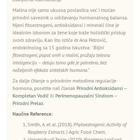
Malina nije samo ukusna poslastica već i moćan
prirodni saveznik u održavanju hormonalnog balansa.
Njeni fitoestrogeni, antioksidansi i minerali čine je
idealnim izborom za žene koje traže holistički pristup
svom zdravlju. Kao što ističe dr Ana Petrović,
endokrinolog sa 15 godina iskustva:
"Biljni
fitoestrogeni, poput onih u malini, pružaju telesnu
inteligenciju – deluju tamo gde je potrebno, bez
neželjenih efekata sintetskih hormona."
Za dalje čitanje o prirodnim metodima regulacije
hormona, posetite naš članak
Prirodni Antioksidansi –
Kompletan Vodič
ili
Perimenopauzalni Sindrom –
Prirodni Prelaz
.
Naučne Reference:
Smith, A. et al. (2018).
Phytoestrogenic Activity of
Raspberry Extracts
. J Agric Food Chem.
University of Texas (2020).
Raspberry Leaf and