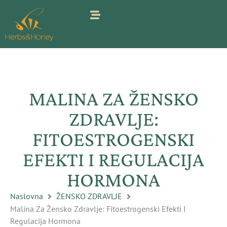
Pređi
na
sadržaj
MALINA ZA ŽENSKO
ZDRAVLJE:
FITOESTROGENSKI
EFEKTI I REGULACIJA
HORMONA
Naslovna
ŽENSKO ZDRAVLJE
Malina Za Žensko Zdravlje: Fitoestrogenski Efekti I
Regulacija Hormona