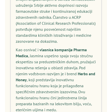
udruženja Srbije aktivno doprinosi razvoju
farmaceutske struke i kontinuiranoj edukaciji
zdravstvenih radnika. Članstvo u ACRP
(Association of Clinical Research Professionals)
potvrđuje njenu posvećenost najvišim
standardima kliničkih istraživanja i medicine
zasnovane na dokazima.
Kao osnivač i
vlasnica kompanije Pharma
Medica
, Jasmina uspešno spaja svoju stručnu
ekspertizu sa preduzetničkim duhom, pružajući
inovativna rešenja u oblasti zdravlja. Pod
njenim vođstvom razvijen je i brend
Herbs and
Honey
, koji predstavlja inovativnu
funkcionalnu hranu koja je prilagođena
specifičnim zdravstvenim izazovima. Ovu
funkcionalnu hranu čini jedinstvena linija
preparata baziranih na lekovitom bilju, voću,
eteričnim uljima i medu.