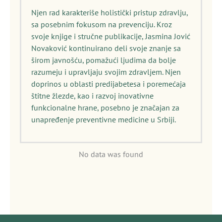
Njen rad karakteriše holistički pristup zdravlju,
sa posebnim fokusom na prevenciju. Kroz
svoje knjige i stručne publikacije, Jasmina Jović
Novaković kontinuirano deli svoje znanje sa
širom javnošću, pomažući ljudima da bolje
razumeju i upravljaju svojim zdravljem. Njen
doprinos u oblasti predijabetesa i poremećaja
štitne žlezde, kao i razvoj inovativne
funkcionalne hrane, posebno je značajan za
unapređenje preventivne medicine u Srbiji.
No data was found