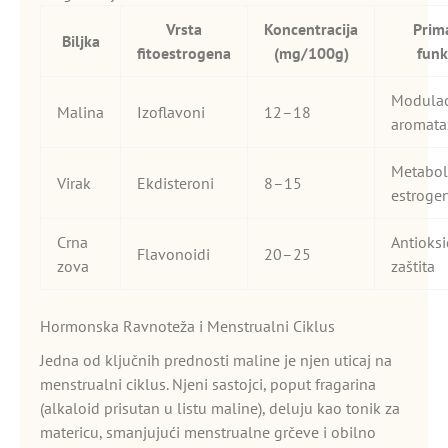
Vrsta
Koncentracija
Prim
Biljka
fitoestrogena
(mg/100g)
funk
Modulac
Malina
Izoflavoni
12–18
aromata
Metabol
Virak
Ekdisteroni
8–15
estroge
Crna
Antioksi
Flavonoidi
20–25
zova
zaštita
Hormonska Ravnoteža i Menstrualni Ciklus
Jedna od ključnih prednosti maline je njen uticaj na
menstrualni ciklus. Njeni sastojci, poput fragarina
(alkaloid prisutan u listu maline), deluju kao tonik za
matericu, smanjujući menstrualne grčeve i obilno