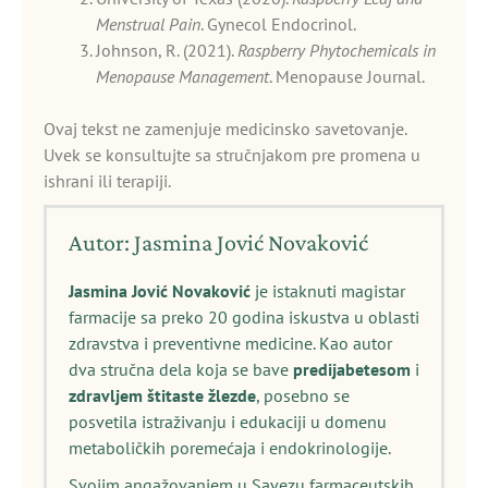
Menstrual Pain
. Gynecol Endocrinol.
Johnson, R. (2021).
Raspberry Phytochemicals in
Menopause Management
. Menopause Journal.
Ovaj tekst ne zamenjuje medicinsko savetovanje.
Uvek se konsultujte sa stručnjakom pre promena u
ishrani ili terapiji.
Autor: Jasmina Jović Novaković
Jasmina Jović Novaković
je istaknuti magistar
farmacije sa preko 20 godina iskustva u oblasti
zdravstva i preventivne medicine. Kao autor
dva stručna dela koja se bave
predijabetesom
i
zdravljem štitaste žlezde
, posebno se
posvetila istraživanju i edukaciji u domenu
metaboličkih poremećaja i endokrinologije.
Svojim angažovanjem u Savezu farmaceutskih