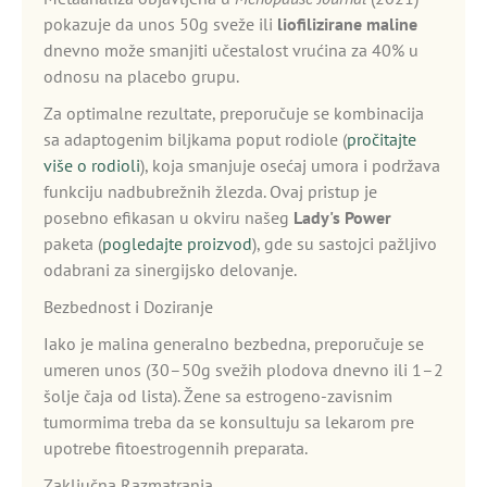
pokazuje da unos 50g sveže ili
liofilizirane maline
dnevno može smanjiti učestalost vrućina za 40% u
odnosu na placebo grupu.
Za optimalne rezultate, preporučuje se kombinacija
sa adaptogenim biljkama poput rodiole (
pročitajte
više o rodioli
), koja smanjuje osećaj umora i podržava
funkciju nadbubrežnih žlezda. Ovaj pristup je
posebno efikasan u okviru našeg
Lady's Power
paketa (
pogledajte proizvod
), gde su sastojci pažljivo
odabrani za sinergijsko delovanje.
Bezbednost i Doziranje
Iako je malina generalno bezbedna, preporučuje se
umeren unos (30–50g svežih plodova dnevno ili 1–2
šolje čaja od lista). Žene sa estrogeno-zavisnim
tumormima treba da se konsultuju sa lekarom pre
upotrebe fitoestrogennih preparata.
Zaključna Razmatranja