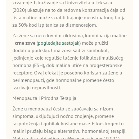
krvarenje. Istraživanje sa Univerziteta u Teksasu
(2020) ukazuje na to da redovna konzumacija čaja od
lista maline može skratiti trajanje menstrualnog bolja
za 30% kod ispitanica sa dismenorejom.
Za žene sa neredovnim ciklusima, kombinacija maline
i
crne zove
(
pogledajte sastojak
) može pružiti
dodatnu podršku. Crna zova sadrži sambukol,
jedinjenje koje reguliše lučenje folikulostimulišućeg
hormona (FSH), dok malina utiče na progesteronske
receptore. Ovaj efekat je posebno koristan za žene u
perimenopauzi, gde hormonalne promene često
izazivaju nepravilnosti.
Menopauza i Prirodna Terapija
Žene u menopauzi često se suočavaju sa nizom
simptoma, uključujući noćno znojenje, promene
raspoloženja i gubitak koštane mase. Fitoestrogeni u
malini pružaju blagu alternativu hormonalnoj terapiji.
Metaanaliza objavljena u
Menopause Journal
(2021)