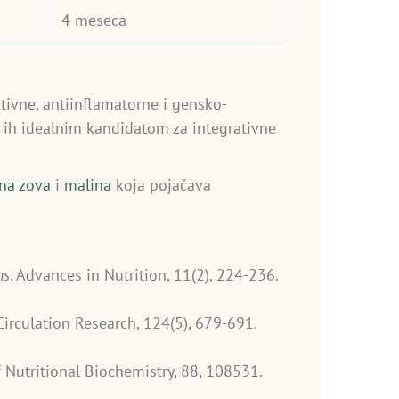
4 meseca
ivne, antiinflamatorne i gensko-
 ih idealnim kandidatom za integrativne
rna zova
i
malina
koja pojačava
ns
. Advances in Nutrition, 11(2), 224-236.
 Circulation Research, 124(5), 679-691.
f Nutritional Biochemistry, 88, 108531.