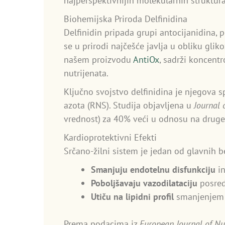
najperspektivnijih molekularnih struktura
Biohemijska Priroda Delfinidina
Delfinidin pripada grupi antocijanidina, 
se u prirodi najčešće javlja u obliku glik
našem proizvodu
AntiOx
, sadrži koncent
nutrijenata.
Ključno svojstvo delfinidina je njegova 
azota (RNS). Studija objavljena u
Journal 
vrednost) za 40% veći u odnosu na druge 
Kardioprotektivni Efekti
Srčano-žilni sistem je jedan od glavnih be
Smanjuju endotelnu disfunkciju
in
Poboljšavaju vazodilataciju
posred
Utiču na lipidni profil
smanjenjem o
Prema podacima iz
European Journal of Nu