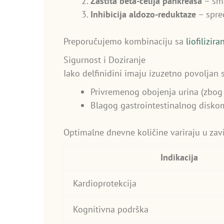
Zaštita beta-ćelija pankreasa
– sma
Inhibicija aldozo-reduktaze
– spreč
Preporučujemo kombinaciju sa
liofilizi
Sigurnost i Doziranje
Iako delfinidini imaju izuzetno povoljan
Privremenog obojenja urina (zbog 
Blagog gastrointestinalnog diskom
Optimalne dnevne količine variraju u zavi
Indikacija
Kardioprotekcija
Kognitivna podrška