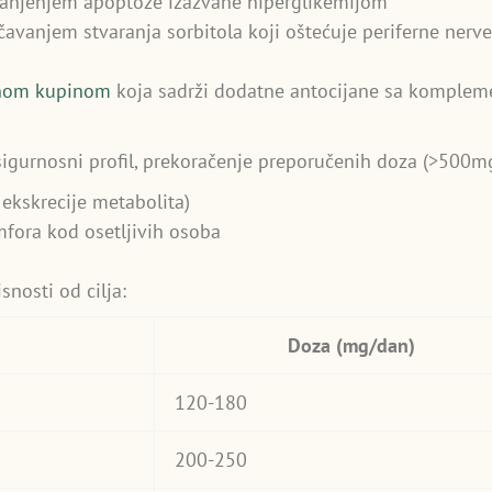
njenjem apoptoze izazvane hiperglikemijom
avanjem stvaranja sorbitola koji oštećuje periferne nerve
ranom kupinom
koja sadrži dodatne antocijane sa komplem
 sigurnosni profil, prekoračenje preporučenih doza (>500
ekskrecije metabolita)
fora kod osetljivih osoba
snosti od cilja:
Doza (mg/dan)
120-180
200-250