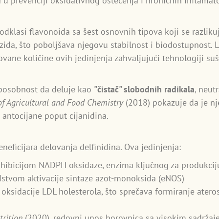
 u prevenciji oksidativnog oštećenja i hroničnih inflamat
podklasi flavonoida sa šest osnovnih tipova koji se razli
ozida, što poboljšava njegovu stabilnost i biodostupnost. L
rovane količine ovih jedinjenja zahvaljujući tehnologiji s
sposobnost da deluje kao
"čistač" slobodnih radikala
, neut
of Agricultural and Food Chemistry
(2018) pokazuje da je nj
antocijane poput cijanidina.
neficijara delovanja delfinidina. Ova jedinjenja:
hibicijom NADPH oksidaze, enzima ključnog za produkcij
stvom aktivacije sintaze azot-monoksida (eNOS)
ksidacije LDL holesterola, što sprečava formiranje atero
trition
(2020), redovni unos borovnica sa visokim sadržaj