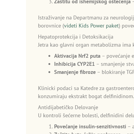
Zaštitu od ishemijskog oštećenja
–
Istraživanje na Departmanu za neurologij
borovnice (
videti Kids Power paket
) pove
Hepatoprotekcija i Detoksikacija
Jetra kao glavni organ metabolizma ima 
Aktivacija Nrf2 puta
– povećanje ek
Inhibicija CYP2E1
– smanjenje stva
Smanjenje fibroze
– blokiranje TGF
Klinicki podaci sa Katedre za gastroente
konzumiraju ekstrakt bogat delfinidinom
Antidijabetičko Delovanje
U kontroli šećerne bolesti, delfinidini del
Povećanje insulin-senzitivnosti
– a