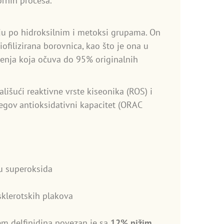
ornih procesa.
kuju po hidroksilnim i metoksi grupama. On
iofilizirana borovnica, kao što je ona u
ušenja koja očuva do 95% originalnih
rališući reaktivne vrste kiseonika (ROS) i
egov antioksidativni kapacitet (ORAC
u superoksida
sklerotskih plakova
em delfinidina povezan je sa
12% nižim