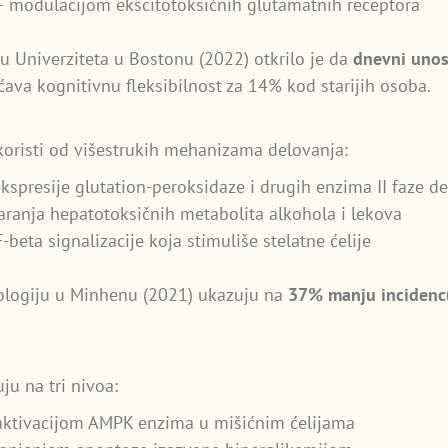
 modulacijom ekscitotoksičnih glutamatnih receptora
u Univerziteta u Bostonu (2022) otkrilo je da
dnevni unos
ćava kognitivnu fleksibilnost za 14% kod starijih osoba.
koristi od višestrukih mehanizama delovanja:
spresije glutation-peroksidaze i drugih enzima II faze de
ranja hepatotoksičnih metabolita alkohola i lekova
-beta signalizacije koja stimuliše stelatne ćelije
rologiju u Minhenu (2021) ukazuju na
37% manju incidencu
.
uju na tri nivoa:
ktivacijom AMPK enzima u mišićnim ćelijama