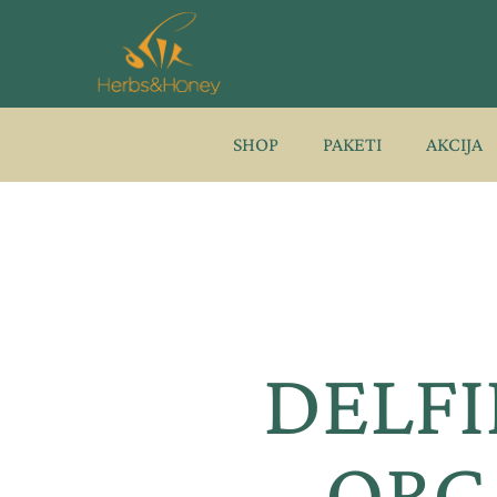
Pređi
na
sadržaj
SHOP
PAKETI
AKCIJA
DELFI
ORG