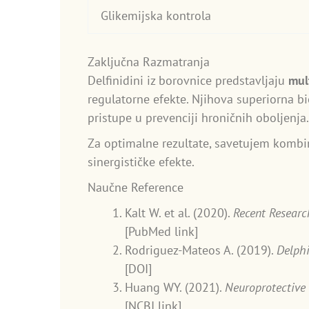
Glikemijska kontrola
Zaključna Razmatranja
Delfinidini iz borovnice predstavljaju
mul
regulatorne efekte. Njihova superiorna b
pristupe u prevenciji hroničnih oboljenja.
Za optimalne rezultate, savetujem kombi
sinergističke efekte.
Naučne Reference
Kalt W. et al. (2020).
Recent Researc
[PubMed link]
Rodriguez-Mateos A. (2019).
Delphi
[DOI]
Huang WY. (2021).
Neuroprotective
[NCBI link]