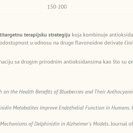
150-200
titargetnu terapijsku strategiju
koja kombinuje antioksidat
iodostupnost u odnosu na druge flavonoidne derivate čini
naciju sa drugim prirodnim antioksidansima kao što su
c
h on the Health Benefits of Blueberries and Their Anthocyani
nidin Metabolites Improve Endothelial Function in Humans
.
 Mechanisms of Delphinidin in Alzheimer's Models
. Journal o