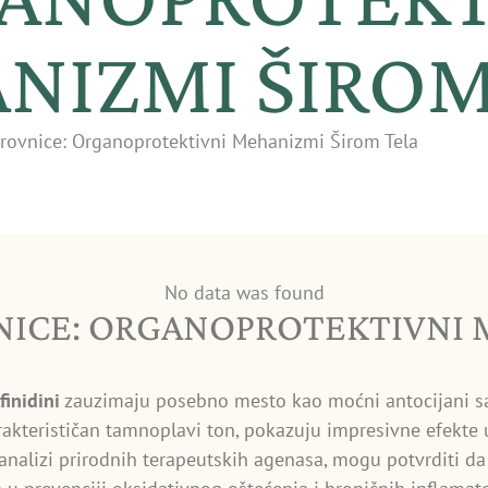
NIZMI ŠIROM
orovnice: Organoprotektivni Mehanizmi Širom Tela
No data was found
NICE: ORGANOPROTEKTIVNI
finidini
zauzimaju posebno mesto kao moćni antocijani sa
akterističan tamnoplavi ton, pokazuju impresivne efekte u z
nalizi prirodnih terapeutskih agenasa, mogu potvrditi da 