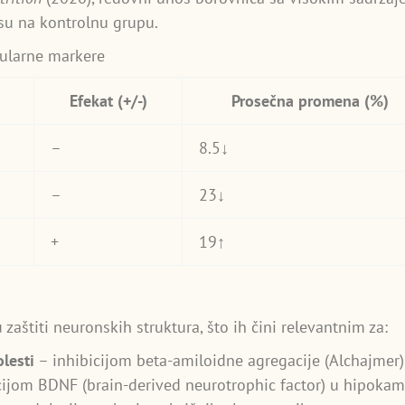
u na kontrolnu grupu.
kularne markere
Efekat (+/-)
Prosečna promena (%)
–
8.5↓
–
23↓
+
19↑
 zaštiti neuronskih struktura, što ih čini relevantnim za:
lesti
– inhibicijom beta-amiloidne agregacije (Alchajmer) 
ijom BDNF (brain-derived neurotrophic factor) u hipoka