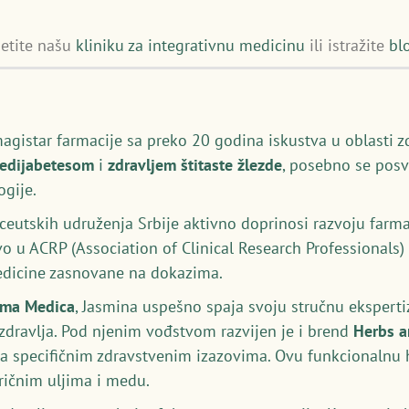
setite našu
kliniku za integrativnu medicinu
ili istražite
bl
magistar farmacije sa preko 20 godina iskustva u oblasti z
redijabetesom
i
zdravljem štitaste žlezde
, posebno se posv
gije.
utskih udruženja Srbije aktivno doprinosi razvoju farmac
vo u ACRP (Association of Clinical Research Professionals
medicine zasnovane na dokazima.
rma Medica
, Jasmina uspešno spaja svoju stručnu ekspert
 zdravlja. Pod njenim vođstvom razvijen je i brend
Herbs 
a specifičnim zdravstvenim izazovima. Ovu funkcionalnu hr
eričnim uljima i medu.