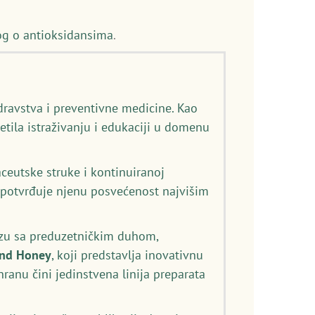
og o antioksidansima
.
dravstva i preventivne medicine. Kao
etila istraživanju i edukaciji u domenu
eutske struke i kontinuiranoj
) potvrđuje njenu posvećenost najvišim
izu sa preduzetničkim duhom,
and Honey
, koji predstavlja inovativnu
anu čini jedinstvena linija preparata