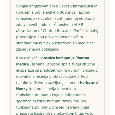
Svojim angažovanjem u Savezu farmaceutskih
udruženja Srbije aktivno doprinosi razvoju
farmaceutske struke i kontinuiranoj edukaciji
zdravstvenih radnika. Članstvo u ACRP
(Association of Clinical Research Professionals)
potvrđuje njenu posvećenost najvišim
standardima kliničkih istraživanja i medicine
zasnovane na dokazima.
Kao osnivač i
vlasnica kompanije Pharma
Medica
, Jasmina uspešno spaja svoju stručnu
ekspertizu sa preduzetničkim duhom, pružajući
inovativna rešenja u oblasti zdravlja. Pod
njenim vođstvom razvijen je i brend
Herbs and
Honey
, koji predstavlja inovativnu
funkcionalnu hranu koja je prilagođena
specifičnim zdravstvenim izazovima. Ovu
funkcionalnu hranu čini jedinstvena linija
preparata baziranih na lekovitom bilju, voću,