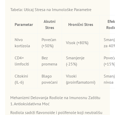
Tabela: Uticaj Stresa na Imunološke Parametre
Akutni
Efek
Parametar
Hronični Stres
Stres
Rodi
Nivo
Povećan
Smanj
Visok (+80%)
kortizola
(+30%)
za 40
CD4+
Bez
Smanjenje
Poveć
limfociti
promena
(-25%)
(+15%
Citokini
Blago
Visoki
Smanj
(IL-6)
povećani
(proinflamatorni)
nivoa
Mehanizmi Delovanja Rodiole na Imunosnu Zaštitu
1. Antioksidativna Moć
Rodiola sadrži flavonoide i polifenole koji neutrališu