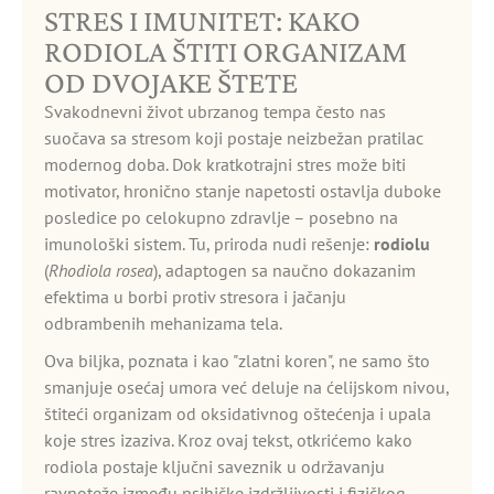
STRES I IMUNITET: KAKO
RODIOLA ŠTITI ORGANIZAM
OD DVOJAKE ŠTETE
Svakodnevni život ubrzanog tempa često nas
suočava sa stresom koji postaje neizbežan pratilac
modernog doba. Dok kratkotrajni stres može biti
motivator, hronično stanje napetosti ostavlja duboke
posledice po celokupno zdravlje – posebno na
imunološki sistem. Tu, priroda nudi rešenje:
rodiolu
(
Rhodiola rosea
), adaptogen sa naučno dokazanim
efektima u borbi protiv stresora i jačanju
odbrambenih mehanizama tela.
Ova biljka, poznata i kao "zlatni koren", ne samo što
smanjuje osećaj umora već deluje na ćelijskom nivou,
štiteći organizam od oksidativnog oštećenja i upala
koje stres izaziva. Kroz ovaj tekst, otkrićemo kako
rodiola postaje ključni saveznik u održavanju
ravnoteže između psihičke izdržljivosti i fizičkog