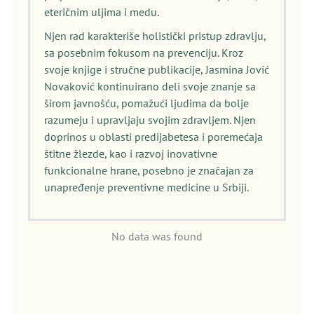
eteričnim uljima i medu.
Njen rad karakteriše holistički pristup zdravlju,
sa posebnim fokusom na prevenciju. Kroz
svoje knjige i stručne publikacije, Jasmina Jović
Novaković kontinuirano deli svoje znanje sa
širom javnošću, pomažući ljudima da bolje
razumeju i upravljaju svojim zdravljem. Njen
doprinos u oblasti predijabetesa i poremećaja
štitne žlezde, kao i razvoj inovativne
funkcionalne hrane, posebno je značajan za
unapređenje preventivne medicine u Srbiji.
No data was found