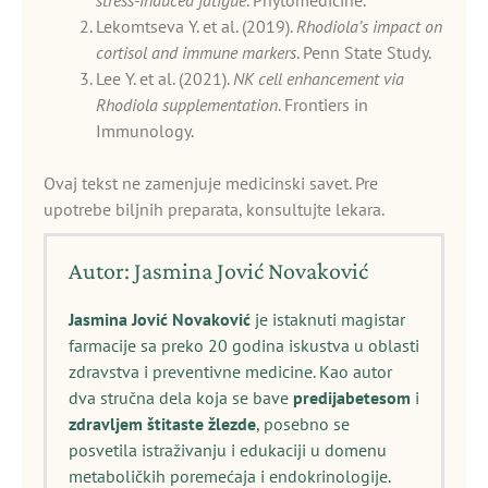
stress-induced fatigue
. Phytomedicine.
Lekomtseva Y. et al. (2019).
Rhodiola’s impact on
cortisol and immune markers
. Penn State Study.
Lee Y. et al. (2021).
NK cell enhancement via
Rhodiola supplementation
. Frontiers in
Immunology.
Ovaj tekst ne zamenjuje medicinski savet. Pre
upotrebe biljnih preparata, konsultujte lekara.
Autor: Jasmina Jović Novaković
Jasmina Jović Novaković
je istaknuti magistar
farmacije sa preko 20 godina iskustva u oblasti
zdravstva i preventivne medicine. Kao autor
dva stručna dela koja se bave
predijabetesom
i
zdravljem štitaste žlezde
, posebno se
posvetila istraživanju i edukaciji u domenu
metaboličkih poremećaja i endokrinologije.