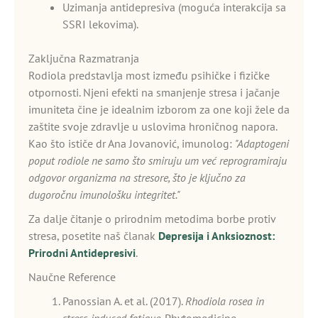
Uzimanja antidepresiva (moguća interakcija sa
SSRI lekovima).
Zaključna Razmatranja
Rodiola predstavlja most između psihičke i fizičke
otpornosti. Njeni efekti na smanjenje stresa i jačanje
imuniteta čine je idealnim izborom za one koji žele da
zaštite svoje zdravlje u uslovima hroničnog napora.
Kao što ističe dr Ana Jovanović, imunolog:
"Adaptogeni
poput rodiole ne samo što smiruju um već reprogramiraju
odgovor organizma na stresore, što je ključno za
dugoročnu imunološku integritet."
Za dalje čitanje o prirodnim metodima borbe protiv
stresa, posetite naš članak
Depresija i Anksioznost:
Prirodni Antidepresivi
.
Naučne Reference
Panossian A. et al. (2017).
Rhodiola rosea in