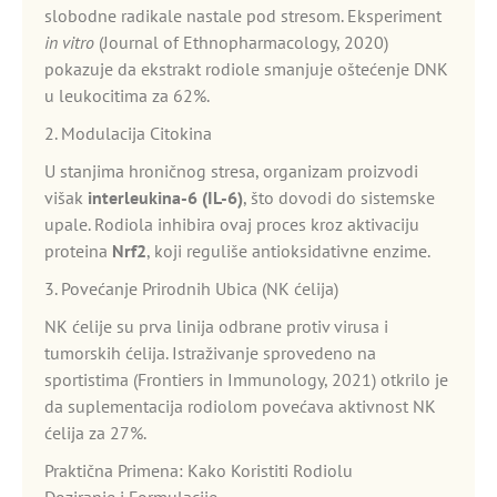
slobodne radikale nastale pod stresom. Eksperiment
in vitro
(Journal of Ethnopharmacology, 2020)
pokazuje da ekstrakt rodiole smanjuje oštećenje DNK
u leukocitima za 62%.
2. Modulacija Citokina
U stanjima hroničnog stresa, organizam proizvodi
višak
interleukina-6 (IL-6)
, što dovodi do sistemske
upale. Rodiola inhibira ovaj proces kroz aktivaciju
proteina
Nrf2
, koji reguliše antioksidativne enzime.
3. Povećanje Prirodnih Ubica (NK ćelija)
NK ćelije su prva linija odbrane protiv virusa i
tumorskih ćelija. Istraživanje sprovedeno na
sportistima (Frontiers in Immunology, 2021) otkrilo je
da suplementacija rodiolom povećava aktivnost NK
ćelija za 27%.
Praktična Primena: Kako Koristiti Rodiolu