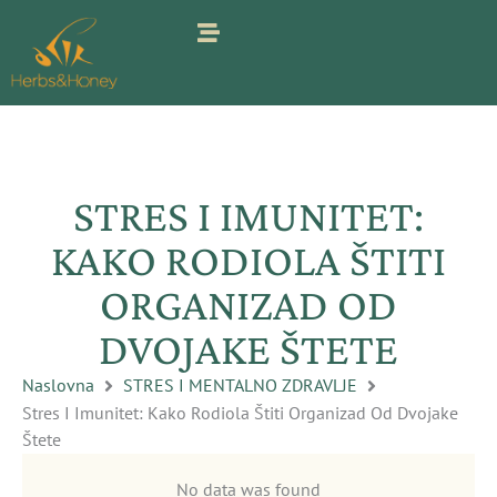
Pređi
na
sadržaj
STRES I IMUNITET:
KAKO RODIOLA ŠTITI
ORGANIZAD OD
DVOJAKE ŠTETE
Naslovna
STRES I MENTALNO ZDRAVLJE
Stres I Imunitet: Kako Rodiola Štiti Organizad Od Dvojake
Štete
No data was found