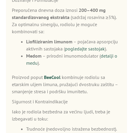
Doziranje i Formulacije
Preporučena dnevna doza iznosi
200–400 mg
standardizovanog ekstrakta
(sadržaj rosavina ≥3%).
Za optimalnu sinergiju, rodiolu je moguće
kombinovati sa:
Liofiliziranim limunom
– pojačava apsorpciju
aktivnih sastojaka (
pogledajte sastojak
).
Medom
– prirodni imunomodulator (
detalji o
medu
).
Proizvod poput
BeeCool
kombinuje rodiolu sa
etarskim uljem limuna, pružajući dvostruku zaštitu –
smanjenje stresa i podršku imunitetu.
Sigurnost i Kontraindikacije
Iako je rodiola bezbedna za većinu ljudi, treba je
izbegavati u toku:
Trudnoće (nedovoljno istražena bezbednost).