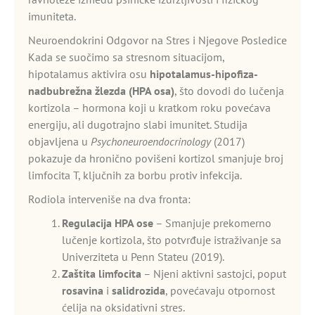
imuniteta.
Neuroendokrini Odgovor na Stres i Njegove Posledice
Kada se suočimo sa stresnom situacijom,
hipotalamus aktivira osu
hipotalamus-hipofiza-
nadbubrežna žlezda (HPA osa)
, što dovodi do lučenja
kortizola – hormona koji u kratkom roku povećava
energiju, ali dugotrajno slabi imunitet. Studija
objavljena u
Psychoneuroendocrinology
(2017)
pokazuje da hronično povišeni kortizol smanjuje broj
limfocita T, ključnih za borbu protiv infekcija.
Rodiola interveniše na dva fronta:
Regulacija HPA ose
– Smanjuje prekomerno
lučenje kortizola, što potvrđuje istraživanje sa
Univerziteta u Penn Stateu (2019).
Zaštita limfocita
– Njeni aktivni sastojci, poput
rosavina
i
salidrozida
, povećavaju otpornost
ćelija na oksidativni stres.