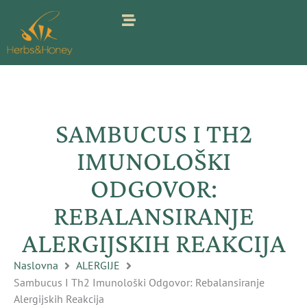
Pređi
na
sadržaj
SAMBUCUS I TH2
IMUNOLOŠKI
ODGOVOR:
REBALANSIRANJE
ALERGIJSKIH REAKCIJA
Naslovna
ALERGIJE
Sambucus I Th2 Imunološki Odgovor: Rebalansiranje
Alergijskih Reakcija