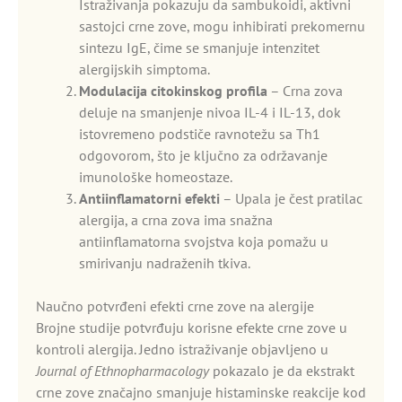
Istraživanja pokazuju da sambukoidi, aktivni
sastojci crne zove, mogu inhibirati prekomernu
sintezu IgE, čime se smanjuje intenzitet
alergijskih simptoma.
Modulacija citokinskog profila
– Crna zova
deluje na smanjenje nivoa IL-4 i IL-13, dok
istovremeno podstiče ravnotežu sa Th1
odgovorom, što je ključno za održavanje
imunološke homeostaze.
Antiinflamatorni efekti
– Upala je čest pratilac
alergija, a crna zova ima snažna
antiinflamatorna svojstva koja pomažu u
smirivanju nadraženih tkiva.
Naučno potvrđeni efekti crne zove na alergije
Brojne studije potvrđuju korisne efekte crne zove u
kontroli alergija. Jedno istraživanje objavljeno u
Journal of Ethnopharmacology
pokazalo je da ekstrakt
crne zove značajno smanjuje histaminske reakcije kod