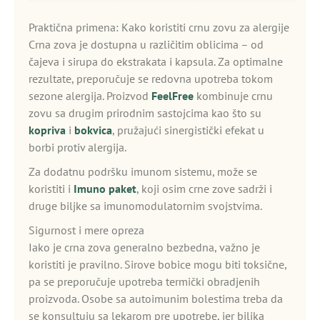
Praktična primena: Kako koristiti crnu zovu za alergije
Crna zova je dostupna u različitim oblicima – od
čajeva i sirupa do ekstrakata i kapsula. Za optimalne
rezultate, preporučuje se redovna upotreba tokom
sezone alergija. Proizvod
FeelFree
kombinuje crnu
zovu sa drugim prirodnim sastojcima kao što su
kopriva
i
bokvica
, pružajući sinergistički efekat u
borbi protiv alergija.
Za dodatnu podršku imunom sistemu, može se
koristiti i
Imuno paket
, koji osim crne zove sadrži i
druge biljke sa imunomodulatornim svojstvima.
Sigurnost i mere opreza
Iako je crna zova generalno bezbedna, važno je
koristiti je pravilno. Sirove bobice mogu biti toksične,
pa se preporučuje upotreba termički obradjenih
proizvoda. Osobe sa autoimunim bolestima treba da
se konsultuju sa lekarom pre upotrebe, jer biljka