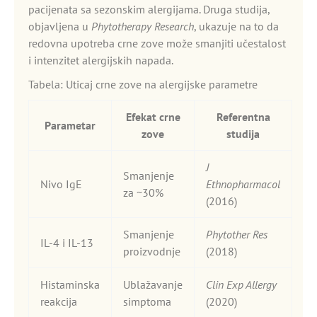
pacijenata sa sezonskim alergijama. Druga studija,
objavljena u
Phytotherapy Research
, ukazuje na to da
redovna upotreba crne zove može smanjiti učestalost
i intenzitet alergijskih napada.
Tabela: Uticaj crne zove na alergijske parametre
Efekat crne
Referentna
Parametar
zove
studija
J
Smanjenje
Nivo IgE
Ethnopharmacol
za ~30%
(2016)
Smanjenje
Phytother Res
IL-4 i IL-13
proizvodnje
(2018)
Histaminska
Ublažavanje
Clin Exp Allergy
reakcija
simptoma
(2020)