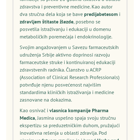
zdravstva i preventivne medicine. Kao autor
dva stručna dela koja se bave
predijabetesom
i
zdravljem štitaste žlezde
, posebno se
posvetila istraživanju i edukaciji u domenu
metaboličkih poremećaja i endokrinologije.
Svojim angažovanjem u Savezu farmaceutskih
udruženja Srbije aktivno doprinosi razvoju
farmaceutske struke i kontinuiranoj edukaciji
zdravstvenih radnika. Članstvo u ACRP
(Association of Clinical Research Professionals)
potvrđuje njenu posvećenost najvišim
standardima kliničkih istraživanja i medicine
zasnovane na dokazima.
Kao osnivač i
vlasnica kompanije Pharma
Medica
, Jasmina uspešno spaja svoju stručnu
ekspertizu sa preduzetničkim duhom, pružajući
inovativna rešenja u oblasti zdravlja. Pod