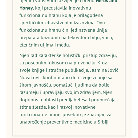
njenim vođstvom razvijen je i brend
Herbs and
Honey
, koji predstavlja inovativnu
funkcionalnu hranu koja je prilagođena
specifičnim zdravstvenim izazovima. Ovu
funkcionalnu hranu čini jedinstvena linija
preparata baziranih na lekovitom bilju, voću,
eteričnim uljima i medu.
Njen rad karakteriše holistički pristup zdravlju,
sa posebnim fokusom na prevenciju. Kroz
svoje knjige i stručne publikacije, Jasmina Jović
Novaković kontinuirano deli svoje znanje sa
širom javnošću, pomažući ljudima da bolje
razumeju i upravljaju svojim zdravljem. Njen
doprinos u oblasti predijabetesa i poremećaja
štitne žlezde, kao i razvoj inovativne
funkcionalne hrane, posebno je značajan za
unapređenje preventivne medicine u Srbiji.