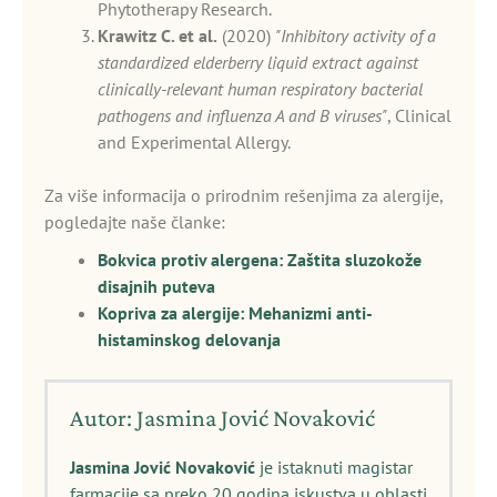
Phytotherapy Research.
Krawitz C. et al.
(2020)
"Inhibitory activity of a
standardized elderberry liquid extract against
clinically-relevant human respiratory bacterial
pathogens and influenza A and B viruses"
, Clinical
and Experimental Allergy.
Za više informacija o prirodnim rešenjima za alergije,
pogledajte naše članke:
Bokvica protiv alergena: Zaštita sluzokože
disajnih puteva
Kopriva za alergije: Mehanizmi anti-
histaminskog delovanja
Autor: Jasmina Jović Novaković
Jasmina Jović Novaković
je istaknuti magistar
farmacije sa preko 20 godina iskustva u oblasti