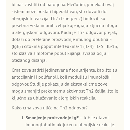
bi nas zaštitili od patogena. Međutim, ponekad ovaj
sistem može postati hiperaktivan, što dovodi do
alergijskih reakcija. Th2 (T-helper 2) limfociti su
posebna vrsta imunih ćelija koje igraju ključnu ulogu
u alergijskom odgovoru. Kada je Th2 odgovor prejak,
dolazi do preterane proizvodnje imunoglobulina E
(IgE) i citokina poput interleukina-4 (IL-4), IL-5 i IL-13,
što izaziva simptome poput kijanja, svraba očiju i
otežanog disanja.
Crna zova sadrži jedinstvene fitonutrijente, kao što su
antocijanini i polifenoli, koji modulišu imunološki
odgovor. Studije pokazuju da ekstrakti crne zove
mogu smanjiti prekomernu aktivnost Th2 ćelija, što je
ključno za ublažavanje alergijskih reakcija.
Kako crna zova utiče na Th2 odgovor?
Smanjenje proizvodnje IgE
– IgE je glavni
imunoglobulin uključen u alergijske reakcije.