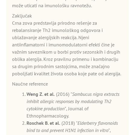
može uticati na imunološku ravnotežu.
Zaključak
Crna zova predstavlja prirodno rešenje za
rebalansiranje Th2 imunološkog odgovora i
ublažavanje alergijskih reakcija. Njeni
antiinflamatorni i imunomodulatorni efekti čine je
važnim saveznikom u borbi protiv sezonskih i drugih
oblika alergija. Kroz pravilnu primenu i kombinaciju
sa drugim prirodnim sastojcima, može značajno
poboljšati kvalitet života osoba koje pate od alergija.
Naučne reference
Weng Z. et al.
(2016)
"Sambucus nigra extracts
inhibit allergic responses by modulating Th2
cytokine production"
, Journal of
Ethnopharmacology.
Roschek B. et al.
(2018)
"Elderberry flavonoids
bind to and prevent H1N1 infection in vitro"
,