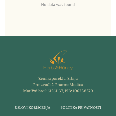
No data was found
Zemlja porekla: Srbija
Proizvođač: PharmaMedica
Matični broj: 61561137, PIB: 106238570
USLOVI KORIŠĆENJA
POLITIKA PRIVATNOSTI