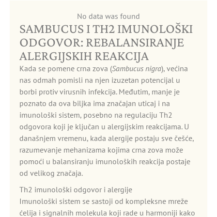
No data was found
SAMBUCUS I TH2 IMUNOLOŠKI
ODGOVOR: REBALANSIRANJE
ALERGIJSKIH REAKCIJA
Kada se pomene crna zova (
Sambucus nigra
), većina
nas odmah pomisli na njen izuzetan potencijal u
borbi protiv virusnih infekcija. Međutim, manje je
poznato da ova biljka ima značajan uticaj i na
imunološki sistem, posebno na regulaciju Th2
odgovora koji je ključan u alergijskim reakcijama. U
današnjem vremenu, kada alergije postaju sve češće,
razumevanje mehanizama kojima crna zova može
pomoći u balansiranju imunoloških reakcija postaje
od velikog značaja.
Th2 imunološki odgovor i alergije
Imunološki sistem se sastoji od kompleksne mreže
ćelija i signalnih molekula koji rade u harmoniji kako