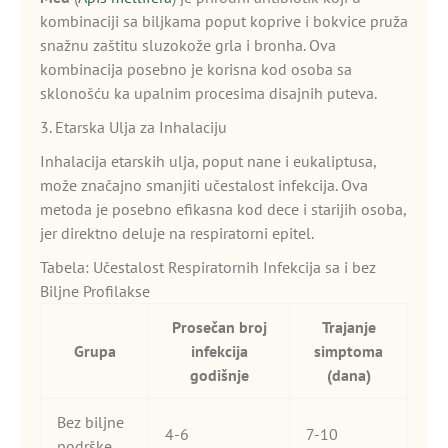
kombinaciji sa biljkama poput koprive i bokvice pruža
snažnu zaštitu sluzokože grla i bronha. Ova
kombinacija posebno je korisna kod osoba sa
sklonošću ka upalnim procesima disajnih puteva.
3. Etarska Ulja za Inhalaciju
Inhalacija etarskih ulja, poput nane i eukaliptusa,
može značajno smanjiti učestalost infekcija. Ova
metoda je posebno efikasna kod dece i starijih osoba,
jer direktno deluje na respiratorni epitel.
Tabela: Učestalost Respiratornih Infekcija sa i bez
Biljne Profilakse
Prosečan broj
Trajanje
Grupa
infekcija
simptoma
godišnje
(dana)
Bez biljne
4-6
7-10
podrške