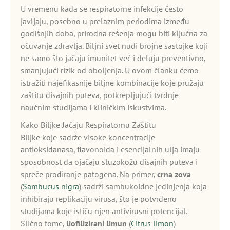
U vremenu kada se respiratorne infekcije često
javljaju, posebno u prelaznim periodima između
godišnjih doba, prirodna rešenja mogu biti ključna za
očuvanje zdravlja. Biljni svet nudi brojne sastojke koji
ne samo što jačaju imunitet već i deluju preventivno,
smanjujući rizik od oboljenja. U ovom članku ćemo
istražiti najefikasnije biljne kombinacije koje pružaju
zaštitu disajnih puteva, potkrepljujući tvrdnje
naučnim studijama i kliničkim iskustvima.
Kako Biljke Jačaju Respiratornu Zaštitu
Biljke koje sadrže visoke koncentracije
antioksidanasa, flavonoida i esencijalnih ulja imaju
sposobnost da ojačaju sluzokožu disajnih puteva i
spreče prodiranje patogena. Na primer,
crna zova
(
Sambucus nigra
) sadrži sambukoidne jedinjenja koja
inhibiraju replikaciju virusa, što je potvrđeno
studijama koje ističu njen antivirusni potencijal.
Slično tome,
liofilizirani limun
(
Citrus limon
)