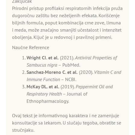
Zaključak
Prirodni pristup profilaksi respiratornih infekcija pruža
dugoročnu zaštitu bez neželjenih efekata. Korišćenje
biljnih formula, poput kombinacija crne zove, limuna
i meda, može značajno smanjiti učestalost i intenzitet
oboljenja. Ključ je u redovnoj i pravilnoj primeni.
Naučne Reference
Wright CI. et al.
(2021).
Antiviral Properties of
Sambucus nigra
– PubMed.
Sanchez-Moreno C. et al.
(2020).
Vitamin C and
Immune Function
– NCBI.
McKay DL. et al.
(2019).
Peppermint Oil and
Respiratory Health
– Journal of
Ethnopharmacology.
Ovaj tekst je informativnog karaktera i ne zamenjuje
konsultacije sa lekarom. U slučaju tegoba, obratite se
stručnjaku.