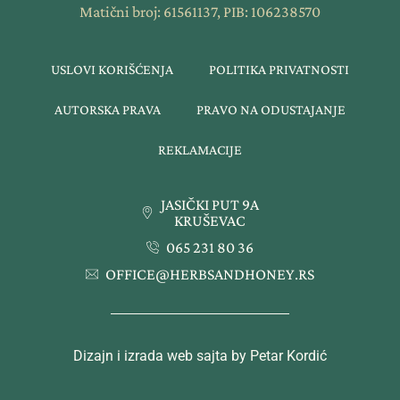
Matični broj: 61561137, PIB: 106238570
USLOVI KORIŠĆENJA
POLITIKA PRIVATNOSTI
AUTORSKA PRAVA
PRAVO NA ODUSTAJANJE
REKLAMACIJE
JASIČKI PUT 9A
KRUŠEVAC
065 231 80 36
OFFICE@HERBSANDHONEY.RS
Dizajn i izrada web sajta by Petar Kordić