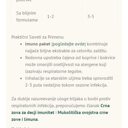
Sa biljnim
1-2
3-5
formulama
Praktični Saveti za Primenu
Imuno paket
(
pogledajte ovde
) kombinuje
najjače biljne ekstrakte za celovitu zaštitu.
Redovna upotreba čajeva od koprive i bokvice
može smanjiti osetljivost na alergene koji
izazivaju respiratorne tegobe.
Inhalacije sa etarskim uljima treba sprovoditi
2-3 puta nedeljno tokom sezone infekcija.
Za dublje razumevanje uloge biljaka u borbi protiv
respiratornih infekcija, preporučujemo članak
Crna
zova za decji imunitet
i
Mukolitička svojstva crne
zove i limuna
.