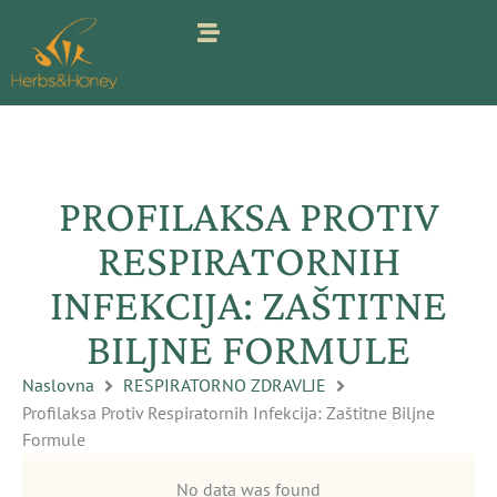
Pređi
na
sadržaj
PROFILAKSA PROTIV
RESPIRATORNIH
INFEKCIJA: ZAŠTITNE
BILJNE FORMULE
Naslovna
RESPIRATORNO ZDRAVLJE
Profilaksa Protiv Respiratornih Infekcija: Zaštitne Biljne
Formule
No data was found