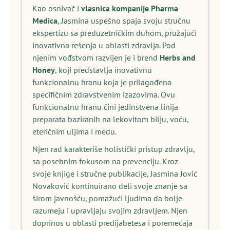
Kao osnivač i
vlasnica kompanije Pharma
Medica
, Jasmina uspešno spaja svoju stručnu
ekspertizu sa preduzetničkim duhom, pružajući
inovativna rešenja u oblasti zdravlja. Pod
njenim vođstvom razvijen je i brend
Herbs and
Honey
, koji predstavlja inovativnu
funkcionalnu hranu koja je prilagođena
specifičnim zdravstvenim izazovima. Ovu
funkcionalnu hranu čini jedinstvena linija
preparata baziranih na lekovitom bilju, voću,
eteričnim uljima i medu.
Njen rad karakteriše holistički pristup zdravlju,
sa posebnim fokusom na prevenciju. Kroz
svoje knjige i stručne publikacije, Jasmina Jović
Novaković kontinuirano deli svoje znanje sa
širom javnošću, pomažući ljudima da bolje
razumeju i upravljaju svojim zdravljem. Njen
doprinos u oblasti predijabetesa i poremećaja