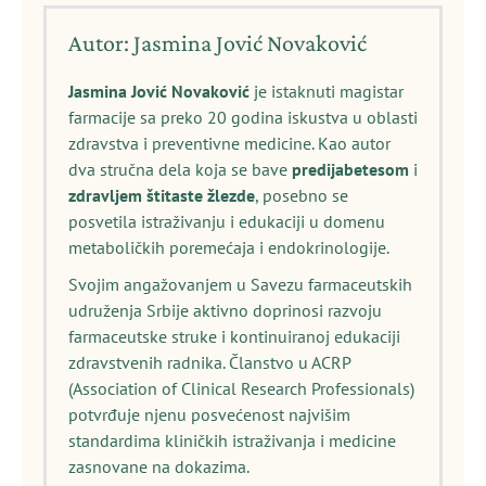
Autor: Jasmina Jović Novaković
Jasmina Jović Novaković
je istaknuti magistar
farmacije sa preko 20 godina iskustva u oblasti
zdravstva i preventivne medicine. Kao autor
dva stručna dela koja se bave
predijabetesom
i
zdravljem štitaste žlezde
, posebno se
posvetila istraživanju i edukaciji u domenu
metaboličkih poremećaja i endokrinologije.
Svojim angažovanjem u Savezu farmaceutskih
udruženja Srbije aktivno doprinosi razvoju
farmaceutske struke i kontinuiranoj edukaciji
zdravstvenih radnika. Članstvo u ACRP
(Association of Clinical Research Professionals)
potvrđuje njenu posvećenost najvišim
standardima kliničkih istraživanja i medicine
zasnovane na dokazima.