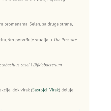
im promenama. Selen, sa druge strane,
titu, što potvrđuje studija u
The Prostate
ctobacillus casei
i
Bifidobacterium
kcije, dok virak (
Sastojci: Virak
) deluje