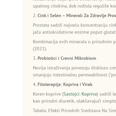
upalnog citokina, dok rodiola reguliše ko
2.
Cink i Selen – Minerali Za Zdravlje Pro
Prostata sadrži najveću koncentraciju ci
jača antioksidativne enzime poput glutat
Kombinacija ovih minerala u prirodnim 
(2021).
3.
Probiotici i Crevni Mikrobiom
Novija istraživanja povezuju disbiozu cre
smanjuju intestinalnu permeabilnost ("pro
4.
Fitoterapija: Kopriva i Virak
Koren koprive (
Sastojci: Kopriva
) sadrži 
kao prirodni diuretik, olakšavajući sim
Tabela: Efekti Prirodnih Sredstava Na Si