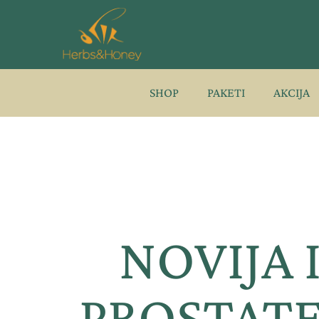
Pređi
na
sadržaj
SHOP
PAKETI
AKCIJA
NOVIJA 
PROSTATE