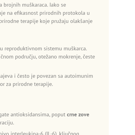
ota brojnih muškaraca. Iako se
uje na efikasnost prirodnih protokola u
prirodne terapije koje pružaju olakšanje
gu u reproduktivnom sistemu muškarca.
rličnom području, otežano mokrenje, česte
učajeva i često je povezan sa autoimunim
r za prirodne terapije.
bogate antioksidansima, poput
crne zove
raciju.
vo interleukina-6 (IL-6), ključnog