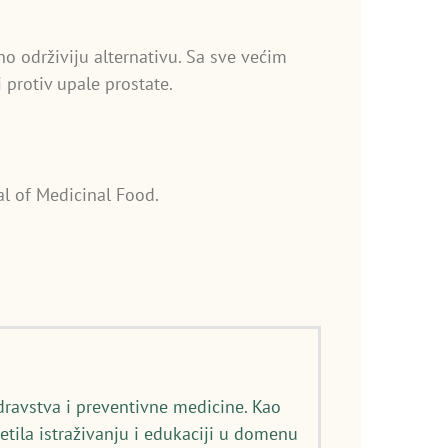
o održiviju alternativu. Sa sve većim
 protiv upale prostate.
al of Medicinal Food.
dravstva i preventivne medicine. Kao
etila istraživanju i edukaciji u domenu