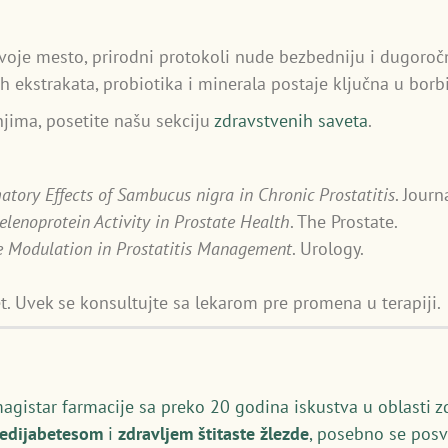
svoje mesto, prirodni protokoli nude bezbedniju i dugoročn
ih ekstrakata, probiotika i minerala postaje ključna u borbi
jima, posetite našu sekciju
zdravstvenih saveta
.
atory Effects of Sambucus nigra in Chronic Prostatitis
. Journ
elenoprotein Activity in Prostate Health
. The Prostate.
 Modulation in Prostatitis Management
. Urology.
t. Uvek se konsultujte sa lekarom pre promena u terapiji.
magistar farmacije sa preko 20 godina iskustva u oblasti z
redijabetesom
i
zdravljem štitaste žlezde
, posebno se posv