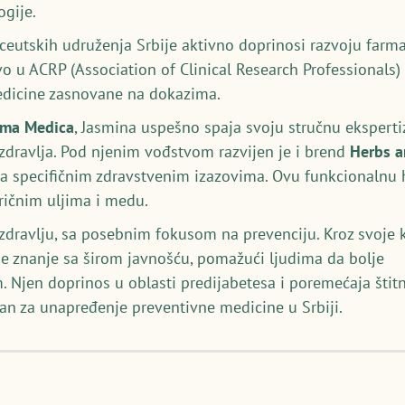
gije.
utskih udruženja Srbije aktivno doprinosi razvoju farmac
vo u ACRP (Association of Clinical Research Professionals
medicine zasnovane na dokazima.
rma Medica
, Jasmina uspešno spaja svoju stručnu ekspert
 zdravlja. Pod njenim vođstvom razvijen je i brend
Herbs 
a specifičnim zdravstvenim izazovima. Ovu funkcionalnu hr
eričnim uljima i medu.
p zdravlju, sa posebnim fokusom na prevenciju. Kroz svoje k
je znanje sa širom javnošću, pomažući ljudima da bolje
. Njen doprinos u oblasti predijabetesa i poremećaja štitn
an za unapređenje preventivne medicine u Srbiji.