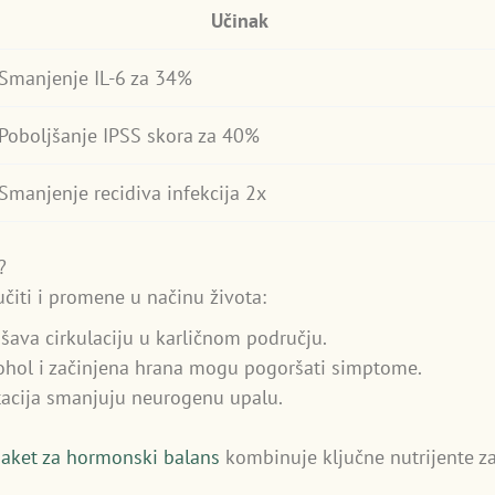
Učinak
Smanjenje IL-6 za 34%
Poboljšanje IPSS skora za 40%
Smanjenje recidiva infekcija 2x
?
čiti i promene u načinu života:
šava cirkulaciju u karličnom području.
kohol i začinjena hrana mogu pogoršati simptome.
tacija smanjuju neurogenu upalu.
aket za hormonski balans
kombinuje ključne nutrijente z