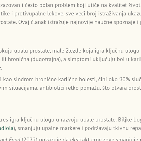
ja izazovan i često bolan problem koji utiče na kvalitet živ
tike i protivupalne lekove, sve veći broj istraživanja ukaz
state. Ovaj članak istražuje najnovije naučne spoznaje i 
rokuju upalu prostate, male žlezde koja igra ključnu ulo
 ili hronična (dugotrajna), a simptomi uključuju bol u ka
.
t i kao sindrom hronične karlične bolesti, čini oko 90% sl
im situacijama, antibiotici retko pomažu, što otvara prosto
tres igra ključnu ulogu u razvoju upale prostate. Biljke 
odiola
), smanjuju upalne markere i podržavaju tkivnu repa
inal Food
(2022) pokazuje da ekstrakt crne zove smanjuje ni