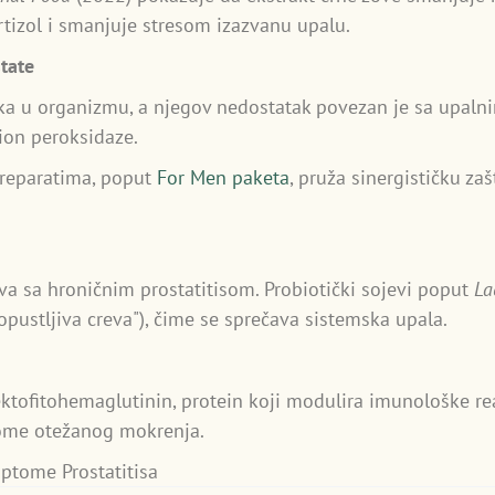
rtizol i smanjuje stresom izazvanu upalu.
state
nka u organizmu, a njegov nedostatak povezan je sa upaln
ion peroksidaze.
preparatima, poput
For Men paketa
, pruža sinergističku zaš
va sa hroničnim prostatitisom. Probiotički sojevi poput
La
pustljiva creva"), čime se sprečava sistemska upala.
lektofitohemaglutinin, protein koji modulira imunološke rea
ptome otežanog mokrenja.
mptome Prostatitisa