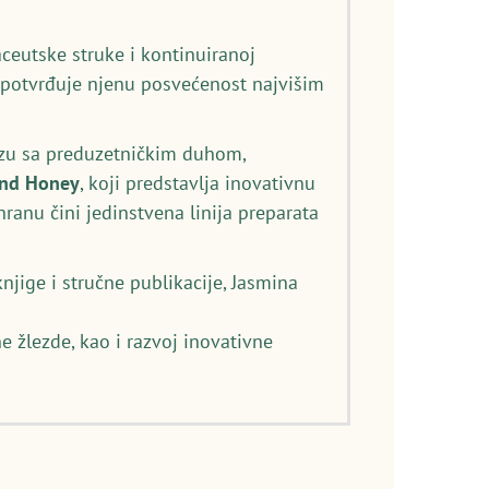
eutske struke i kontinuiranoj
) potvrđuje njenu posvećenost najvišim
izu sa preduzetničkim duhom,
and Honey
, koji predstavlja inovativnu
anu čini jedinstvena linija preparata
njige i stručne publikacije, Jasmina
e žlezde, kao i razvoj inovativne