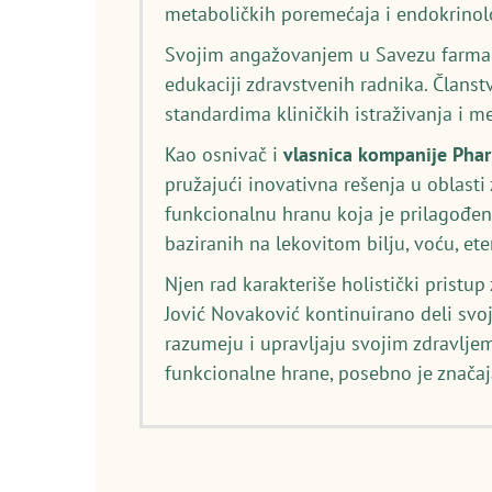
metaboličkih poremećaja i endokrinolo
Svojim angažovanjem u Savezu farmace
edukaciji zdravstvenih radnika. Članst
standardima kliničkih istraživanja i 
Kao osnivač i
vlasnica kompanije Pha
pružajući inovativna rešenja u oblasti
funkcionalnu hranu koja je prilagođen
baziranih na lekovitom bilju, voću, et
Njen rad karakteriše holistički pristu
Jović Novaković kontinuirano deli svo
razumeju i upravljaju svojim zdravljem
funkcionalne hrane, posebno je značaj