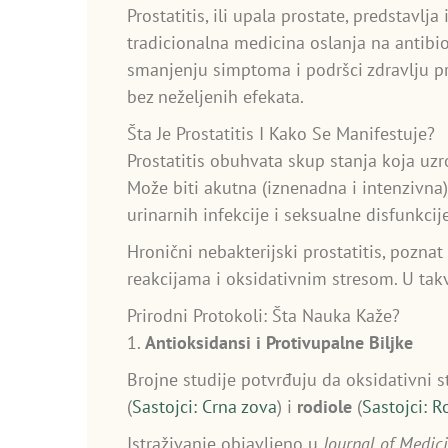
Prostatitis, ili upala prostate, predstavl
tradicionalna medicina oslanja na antibio
smanjenju simptoma i podršci zdravlju pro
bez neželjenih efekata.
Šta Je Prostatitis I Kako Se Manifestuje?
Prostatitis obuhvata skup stanja koja uz
Može biti akutna (iznenadna i intenzivna)
urinarnih infekcije i seksualne disfunkcije
Hronični nebakterijski prostatitis, pozna
reakcijama i oksidativnim stresom. U takv
Prirodni Protokoli: Šta Nauka Kaže?
1.
Antioksidansi i Protivupalne Biljke
Brojne studije potvrđuju da oksidativni s
(
Sastojci: Crna zova
) i
rodiole
(
Sastojci: R
Istraživanje objavljeno u
Journal of Medic