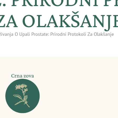
ZA OLAKŠANJ
živanja O Upali Prostate: Prirodni Protokoli Za Olakšanje
Crna zova