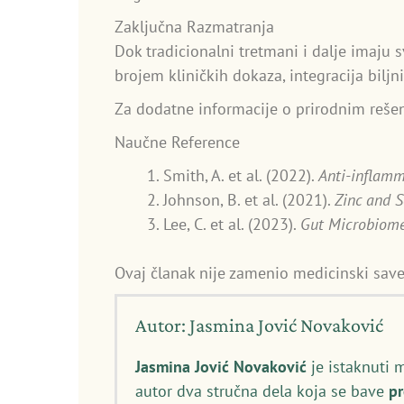
Zaključna Razmatranja
Dok tradicionalni tretmani i dalje imaju 
brojem kliničkih dokaza, integracija biljn
Za dodatne informacije o prirodnim rešen
Naučne Reference
Smith, A. et al. (2022).
Anti-inflamm
Johnson, B. et al. (2021).
Zinc and S
Lee, C. et al. (2023).
Gut Microbiome
Ovaj članak nije zamenio medicinski save
Autor: Jasmina Jović Novaković
Jasmina Jović Novaković
je istaknuti 
autor dva stručna dela koja se bave
p