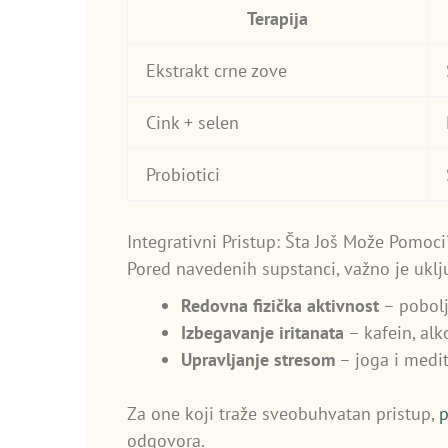
Terapija
Ekstrakt crne zove
Cink + selen
Probiotici
Integrativni Pristup: Šta Još Može Pomoci
Pored navedenih supstanci, važno je uklju
Redovna fizička aktivnost
– pobolj
Izbegavanje iritanata
– kafein, al
Upravljanje stresom
– joga i medi
Za one koji traže sveobuhvatan pristup,
p
odgovora.