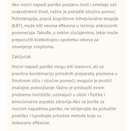
Ako noćni napadi panike postanu česti i ometaju vaš
svakodnevni život, važno je potražiti stručnu pomoć.
Psihoterapija, poput kognitivno-bihejvioralne terapije
(KBT), može biti veoma efikasna u lečenju anksioznih
poremećaja. Takođe, u nekim slučajevima, lekar može
preporučiti kratkotrajnu upotrebu lekova za
smanjenje simptoma.
Zaključak
Noćni napadi panike mogu biti izazovni, ali uz
pravilnu kombinaciju prirodnih preparata, promena u
životnom stilu i stručne pomoći, moguće je postići
značajno poboljšanje. Važno je pristupiti ovom
problemu holistički, uzimajući u obzir i fizičke i
emocionalne aspekte zdravlja. Ako se borite sa
noćnim napadima panike, ne oklijevajte da potražite
podršku i isprobajte prirodne metode koje su
dokazano efikasne.