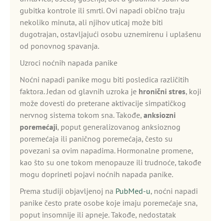
gubitka kontrole ili smrti. Ovi napadi obično traju
nekoliko minuta, ali njihov uticaj može biti
dugotrajan, ostavljajući osobu uznemirenu i uplašenu
od ponovnog spavanja.
Uzroci noćnih napada panike
Noćni napadi panike mogu biti posledica različitih
faktora. Jedan od glavnih uzroka je
hronični stres
, koji
može dovesti do preterane aktivacije simpatičkog
nervnog sistema tokom sna. Takođe,
anksiozni
poremećaji
, poput generalizovanog anksioznog
poremećaja ili paničnog poremećaja, često su
povezani sa ovim napadima. Hormonalne promene,
kao što su one tokom menopauze ili trudnoće, takođe
mogu doprineti pojavi noćnih napada panike.
Prema studiji objavljenoj na
PubMed-u
, noćni napadi
panike često prate osobe koje imaju poremećaje sna,
poput insomnije ili apneje. Takođe, nedostatak