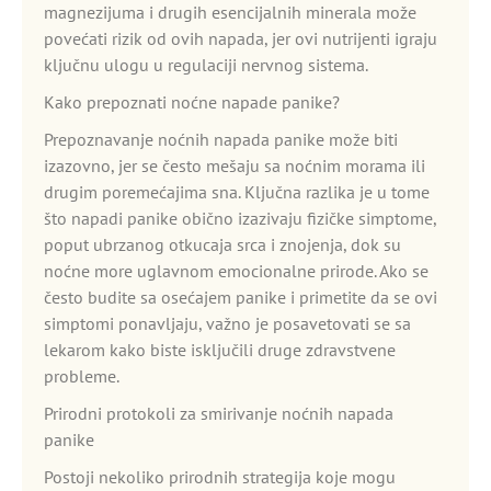
magnezijuma i drugih esencijalnih minerala može
povećati rizik od ovih napada, jer ovi nutrijenti igraju
ključnu ulogu u regulaciji nervnog sistema.
Kako prepoznati noćne napade panike?
Prepoznavanje noćnih napada panike može biti
izazovno, jer se često mešaju sa noćnim morama ili
drugim poremećajima sna. Ključna razlika je u tome
što napadi panike obično izazivaju fizičke simptome,
poput ubrzanog otkucaja srca i znojenja, dok su
noćne more uglavnom emocionalne prirode. Ako se
često budite sa osećajem panike i primetite da se ovi
simptomi ponavljaju, važno je posavetovati se sa
lekarom kako biste isključili druge zdravstvene
probleme.
Prirodni protokoli za smirivanje noćnih napada
panike
Postoji nekoliko prirodnih strategija koje mogu