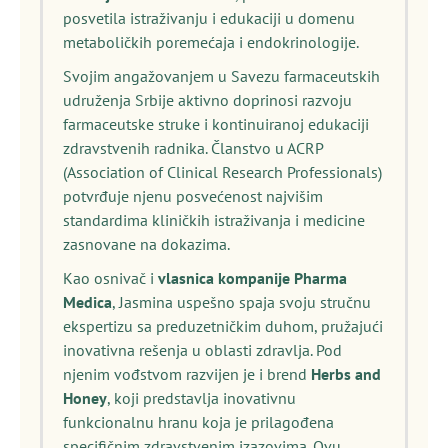
posvetila istraživanju i edukaciji u domenu
metaboličkih poremećaja i endokrinologije.
Svojim angažovanjem u Savezu farmaceutskih
udruženja Srbije aktivno doprinosi razvoju
farmaceutske struke i kontinuiranoj edukaciji
zdravstvenih radnika. Članstvo u ACRP
(Association of Clinical Research Professionals)
potvrđuje njenu posvećenost najvišim
standardima kliničkih istraživanja i medicine
zasnovane na dokazima.
Kao osnivač i
vlasnica kompanije Pharma
Medica
, Jasmina uspešno spaja svoju stručnu
ekspertizu sa preduzetničkim duhom, pružajući
inovativna rešenja u oblasti zdravlja. Pod
njenim vođstvom razvijen je i brend
Herbs and
Honey
, koji predstavlja inovativnu
funkcionalnu hranu koja je prilagođena
specifičnim zdravstvenim izazovima. Ovu