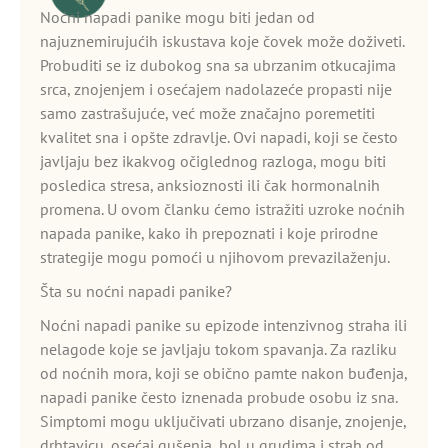
Noćni napadi panike mogu biti jedan od
najuznemirujućih iskustava koje čovek može doživeti.
Probuditi se iz dubokog sna sa ubrzanim otkucajima
srca, znojenjem i osećajem nadolazeće propasti nije
samo zastrašujuće, već može značajno poremetiti
kvalitet sna i opšte zdravlje. Ovi napadi, koji se često
javljaju bez ikakvog očiglednog razloga, mogu biti
posledica stresa, anksioznosti ili čak hormonalnih
promena. U ovom članku ćemo istražiti uzroke noćnih
napada panike, kako ih prepoznati i koje prirodne
strategije mogu pomoći u njihovom prevazilaženju.
Šta su noćni napadi panike?
Noćni napadi panike su epizode intenzivnog straha ili
nelagode koje se javljaju tokom spavanja. Za razliku
od noćnih mora, koji se obično pamte nakon buđenja,
napadi panike često iznenada probude osobu iz sna.
Simptomi mogu uključivati ubrzano disanje, znojenje,
drhtavicu, osećaj gušenja, bol u grudima i strah od