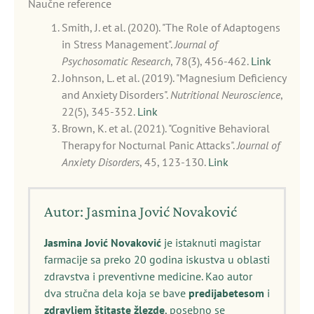
Naučne reference
Smith, J. et al. (2020). "The Role of Adaptogens
in Stress Management".
Journal of
Psychosomatic Research
, 78(3), 456-462.
Link
Johnson, L. et al. (2019). "Magnesium Deficiency
and Anxiety Disorders".
Nutritional Neuroscience
,
22(5), 345-352.
Link
Brown, K. et al. (2021). "Cognitive Behavioral
Therapy for Nocturnal Panic Attacks".
Journal of
Anxiety Disorders
, 45, 123-130.
Link
Autor: Jasmina Jović Novaković
Jasmina Jović Novaković
je istaknuti magistar
farmacije sa preko 20 godina iskustva u oblasti
zdravstva i preventivne medicine. Kao autor
dva stručna dela koja se bave
predijabetesom
i
zdravljem štitaste žlezde
, posebno se