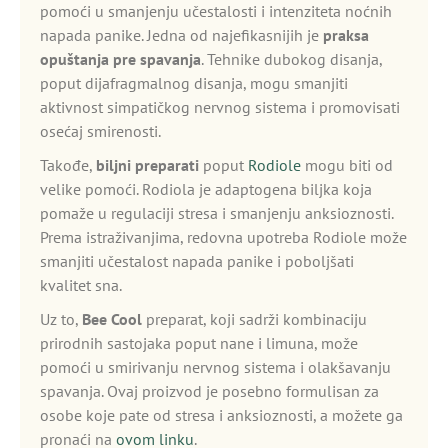
pomoći u smanjenju učestalosti i intenziteta noćnih
napada panike. Jedna od najefikasnijih je
praksa
opuštanja pre spavanja
. Tehnike dubokog disanja,
poput dijafragmalnog disanja, mogu smanjiti
aktivnost simpatičkog nervnog sistema i promovisati
osećaj smirenosti.
Takođe,
biljni preparati
poput
Rodiole
mogu biti od
velike pomoći. Rodiola je adaptogena biljka koja
pomaže u regulaciji stresa i smanjenju anksioznosti.
Prema istraživanjima, redovna upotreba Rodiole može
smanjiti učestalost napada panike i poboljšati
kvalitet sna.
Uz to,
Bee Cool
preparat, koji sadrži kombinaciju
prirodnih sastojaka poput nane i limuna, može
pomoći u smirivanju nervnog sistema i olakšavanju
spavanja. Ovaj proizvod je posebno formulisan za
osobe koje pate od stresa i anksioznosti, a možete ga
pronaći na
ovom linku
.