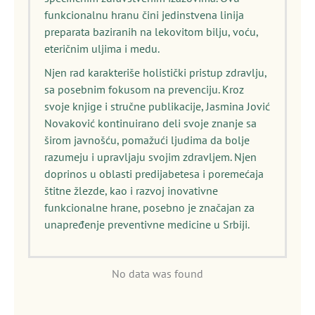
funkcionalnu hranu čini jedinstvena linija
preparata baziranih na lekovitom bilju, voću,
eteričnim uljima i medu.
Njen rad karakteriše holistički pristup zdravlju,
sa posebnim fokusom na prevenciju. Kroz
svoje knjige i stručne publikacije, Jasmina Jović
Novaković kontinuirano deli svoje znanje sa
širom javnošću, pomažući ljudima da bolje
razumeju i upravljaju svojim zdravljem. Njen
doprinos u oblasti predijabetesa i poremećaja
štitne žlezde, kao i razvoj inovativne
funkcionalne hrane, posebno je značajan za
unapređenje preventivne medicine u Srbiji.
No data was found