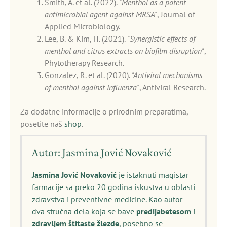
Smith, A. et al. (2022).
"Menthol as a potent
antimicrobial agent against MRSA"
, Journal of
Applied Microbiology.
Lee, B. & Kim, H. (2021).
"Synergistic effects of
menthol and citrus extracts on biofilm disruption"
,
Phytotherapy Research.
Gonzalez, R. et al. (2020).
"Antiviral mechanisms
of menthol against influenza"
, Antiviral Research.
Za dodatne informacije o prirodnim preparatima,
posetite naš
shop
.
Autor: Jasmina Jović Novaković
Jasmina Jović Novaković
je istaknuti magistar
farmacije sa preko 20 godina iskustva u oblasti
zdravstva i preventivne medicine. Kao autor
dva stručna dela koja se bave
predijabetesom
i
zdravljem štitaste žlezde
, posebno se