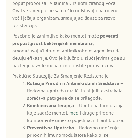
poput propolisa i vitamina C iz liofiliziranog voća.
Ovakve sinergije ne samo što uništavaju patogene
već i jačaju organizam, smanjujući šanse za razvoj
rezistencije.
Posebno je zanimljivo kako mentol može
povećati
propustljivost bakterijskih membrana
,
omogućavajući drugim antimikrobnim agensima da
deluju efikasnije. Ovo je ključno u slučajevima gde su
bakterije razvile mehanizme zaštite protiv lekova.
Praktične Strategije Za Smanjenje Rezistencije
Rotacija Prirodnih Antimikrobnih Sredstava
–
Redovna upotreba različitih biljnih ekstrakata
sprečava patogene da se prilagode.
Kombinovana Terapija
– Upotreba formulacija
koje sadrže mentol,
med
i druge prirodne
komponente umesto pojedinačnih antibiotika.
Preventivna Upotreba
– Redovno unošenje
prirodnih imunomodulatora kako bi se