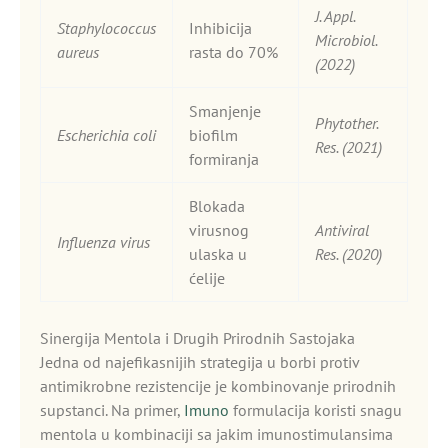
J. Appl.
Staphylococcus
Inhibicija
Microbiol.
aureus
rasta do 70%
(2022)
Smanjenje
Phytother.
Escherichia coli
biofilm
Res. (2021)
formiranja
Blokada
virusnog
Antiviral
Influenza virus
ulaska u
Res. (2020)
ćelije
Sinergija Mentola i Drugih Prirodnih Sastojaka
Jedna od najefikasnijih strategija u borbi protiv
antimikrobne rezistencije je kombinovanje prirodnih
supstanci. Na primer,
Imuno
formulacija koristi snagu
mentola u kombinaciji sa jakim imunostimulansima