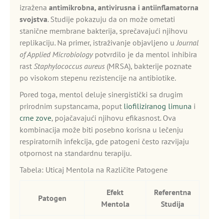
izražena
antimikrobna, antivirusna i antiinflamatorna
svojstva
. Studije pokazuju da on može ometati
stanične membrane bakterija, sprečavajući njihovu
replikaciju. Na primer, istraživanje objavljeno u
Journal
of Applied Microbiology
potvrdilo je da mentol inhibira
rast
Staphylococcus aureus
(MRSA), bakterije poznate
po visokom stepenu rezistencije na antibiotike.
Pored toga, mentol deluje sinergistički sa drugim
prirodnim supstancama, poput
liofiliziranog limuna
i
crne zove
, pojačavajući njihovu efikasnost. Ova
kombinacija može biti posebno korisna u lečenju
respiratornih infekcija, gde patogeni često razvijaju
otpornost na standardnu terapiju.
Tabela: Uticaj Mentola na Različite Patogene
Efekt
Referentna
Patogen
Mentola
Studija