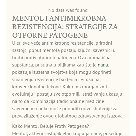
No data was found
MENTOL I ANTIMIKROBNA
REZISTENCIJA: STRATEGIJE ZA
OTPORNE PATOGENE
U eri sve veće antimikrobne rezistencije, prirodni
sastojci poput mentola postaju ključni saveznici u
borbi protiv otpornih patogena. Ova aromatična
supstanca, prisutna u biljkama kao što je
nana
,
pokazuje izuzetna svojstva koja mogu doprineti
smanjenju rezistencije bakterija i virusa na
konvencionalne lekove. Kako mikroorganizmi
evoluiraju i postaju sve otporniji, istraživanja ukazuju
na to da kombinacija tradicionalne medicine i
savremene nauke može ponuditi nove strategije za
prevazilaženje ovog globalnog zdravstvenog izazova.
Kako Mentol Deluje Protiv Patogena?
Mentol, aktivni sastojak etarskog ulja nane, poseduje