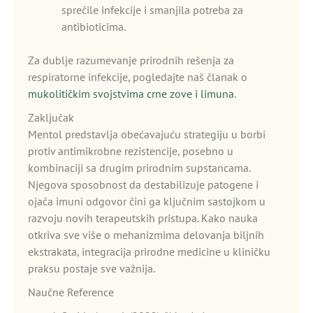
sprečile infekcije i smanjila potreba za
antibioticima.
Za dublje razumevanje prirodnih rešenja za
respiratorne infekcije, pogledajte naš članak o
mukolitičkim svojstvima crne zove i limuna
.
Zaključak
Mentol predstavlja obećavajuću strategiju u borbi
protiv antimikrobne rezistencije, posebno u
kombinaciji sa drugim prirodnim supstancama.
Njegova sposobnost da destabilizuje patogene i
ojača imuni odgovor čini ga ključnim sastojkom u
razvoju novih terapeutskih pristupa. Kako nauka
otkriva sve više o mehanizmima delovanja biljnih
ekstrakata, integracija prirodne medicine u kliničku
praksu postaje sve važnija.
Naučne Reference