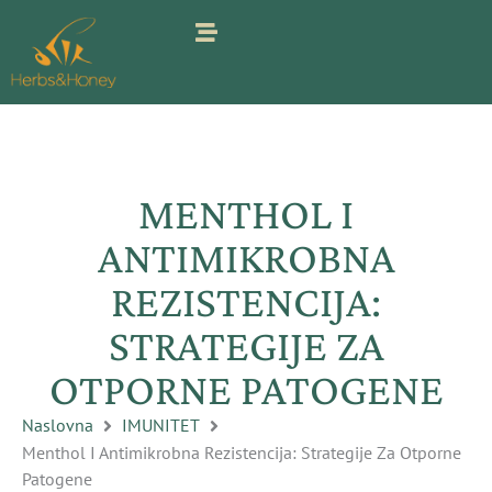
Pređi
na
sadržaj
MENTHOL I
ANTIMIKROBNA
REZISTENCIJA:
STRATEGIJE ZA
OTPORNE PATOGENE
Naslovna
IMUNITET
Menthol I Antimikrobna Rezistencija: Strategije Za Otporne
Patogene