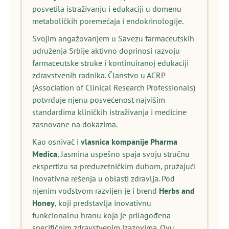
posvetila istraživanju i edukaciji u domenu
metaboličkih poremećaja i endokrinologije.
Svojim angažovanjem u Savezu farmaceutskih
udruženja Srbije aktivno doprinosi razvoju
farmaceutske struke i kontinuiranoj edukaciji
zdravstvenih radnika. Članstvo u ACRP
(Association of Clinical Research Professionals)
potvrđuje njenu posvećenost najvišim
standardima kliničkih istraživanja i medicine
zasnovane na dokazima.
Kao osnivač i
vlasnica kompanije Pharma
Medica
, Jasmina uspešno spaja svoju stručnu
ekspertizu sa preduzetničkim duhom, pružajući
inovativna rešenja u oblasti zdravlja. Pod
njenim vođstvom razvijen je i brend
Herbs and
Honey
, koji predstavlja inovativnu
funkcionalnu hranu koja je prilagođena
specifičnim zdravstvenim izazovima. Ovu