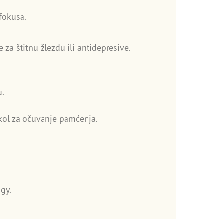
fokusa.
a štitnu žlezdu ili antidepresive.
u.
tokol za očuvanje pamćenja.
gy.