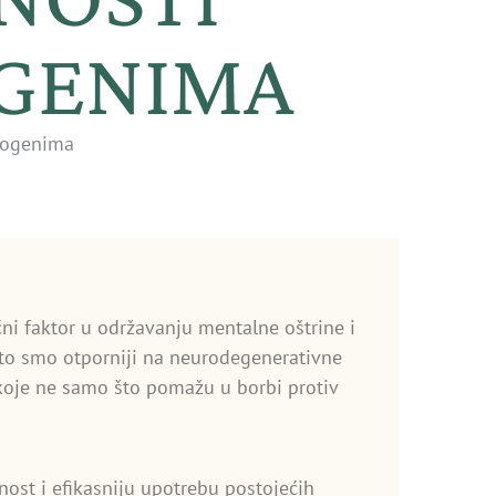
GENIMA
ptogenima
čni faktor u održavanju mentalne oštrine i
, to smo otporniji na neurodegenerativne
koje ne samo što pomažu u borbi protiv
ost i efikasniju upotrebu postojećih