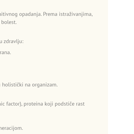
itivnog opadanja. Prema istraživanjima,
 bolest.
 zdravlju:
rana.
holistički na organizam.
factor), proteina koji podstiče rast
neracijom.