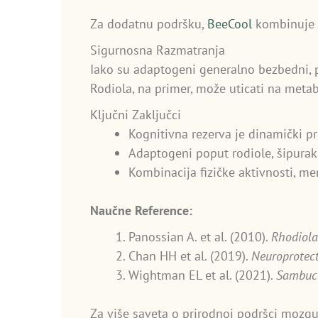
Za dodatnu podršku,
BeeCool
kombinuje l
Sigurnosna Razmatranja
Iako su adaptogeni generalno bezbedni, p
Rodiola, na primer, može uticati na meta
Ključni Zaključci
Kognitivna rezerva je dinamički p
Adaptogeni poput rodiole, šipuraka
Kombinacija fizičke aktivnosti, men
Naučne Reference:
Panossian A. et al. (2010).
Rhodiola 
Chan HH et al. (2019).
Neuroprotect
Wightman EL et al. (2021).
Sambucu
Za više saveta o prirodnoj podršci mozgu