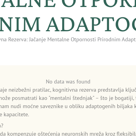
DNIM ADAPTO
vna Rezerva: Jačanje Mentalne Otpornosti Prirodnim Ada
No data was found
e neizbežni pratilac, kognitivna rezerva predstavlja klju
može posmatrati kao "mentalni štednjak" – što je bogatiji
nam nudi moćne saveznike u obliku adaptogenih biljaka 
e kapacitete.
a?
da kompenzuje oštećenja neuronskih mreža kroz fleksibiln