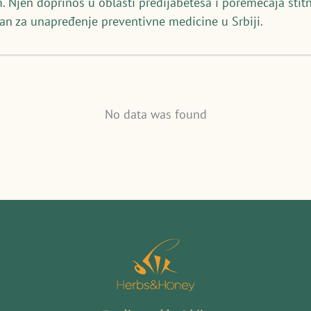
. Njen doprinos u oblasti predijabetesa i poremećaja štitn
an za unapređenje preventivne medicine u Srbiji.
No data was found