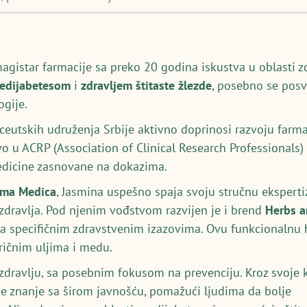
magistar farmacije sa preko 20 godina iskustva u oblasti z
redijabetesom
i
zdravljem štitaste žlezde
, posebno se posv
gije.
utskih udruženja Srbije aktivno doprinosi razvoju farmac
vo u ACRP (Association of Clinical Research Professionals
medicine zasnovane na dokazima.
rma Medica
, Jasmina uspešno spaja svoju stručnu ekspert
 zdravlja. Pod njenim vođstvom razvijen je i brend
Herbs 
a specifičnim zdravstvenim izazovima. Ovu funkcionalnu hr
eričnim uljima i medu.
p zdravlju, sa posebnim fokusom na prevenciju. Kroz svoje k
je znanje sa širom javnošću, pomažući ljudima da bolje