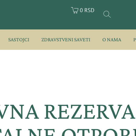
0 RSD
SASTOJCI
ZDRAVSTVENI SAVETI
O NAMA
VNA REZERVA:
ALNE OTPOR