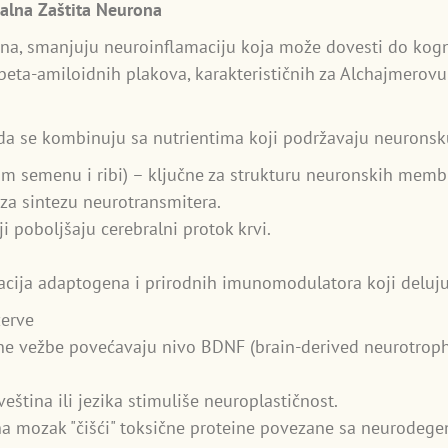
alna Zaštita Neurona
jana, smanjuju neuroinflamaciju koja može dovesti do kogn
beta-amiloidnih plakova, karakterističnih za Alchajmerovu
da se kombinuju sa nutrientima koji podržavaju neuronsku
m semenu i ribi) – ključne za strukturu neuronskih memb
a sintezu neurotransmitera.
i poboljšaju cerebralni protok krvi.
cija adaptogena i prirodnih imunomodulatora koji deluju 
zerve
e vežbe povećavaju nivo BDNF (brain-derived neurotrophic 
eština ili jezika stimuliše neuroplastičnost.
 mozak "čišći" toksične proteine povezane sa neurodege