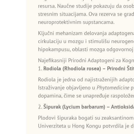
resursa. Naučne studije pokazuju da oso
stresnim situacijama. Ova rezerva se gradi
neuroprotektivnim supstancama.
Ključni mehanizam delovanja adaptogena 
cirkulaciju u mozgu i stimulišu neuroge
hipokampusu, oblasti mozga odgovornoj 
Najefikasniji Prirodni Adaptogeni za Kog
1.
Rodiola (Rhodiola rosea) – Prirodni Štit
Rodiola je jedna od najistraženijih adap
Istraživanje objavljeno u
Phytomedicine
p
dopamina, čime se unapređuje raspoloženj
2.
Šipurak (Lycium barbarum) – Antioksid
Plodovi šipuraka bogati su zeaksantinom 
Univerziteta u Hong Kongu potvrdila je d