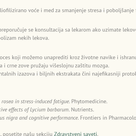
iofilizirano voće i med za smanjenje stresa i poboljšanje 
reporučuje se konsultacija sa lekarom ako uzimate lekove z
bolizam nekih lekova.
roces koji možemo unaprediti kroz životne navike i ishran
 i crne zove pružaju višeslojnu zaštitu mozga.
talnih izazova i biljnih ekstrakata čini najefikasniji pro
rosea in stress-induced fatigue
. Phytomedicine.
ive effects of Lycium barbarum
. Nutrients.
s nigra and cognitive performance
. Frontiers in Pharmacolo
, posetite našu sekciju
Zdravstveni saveti
.