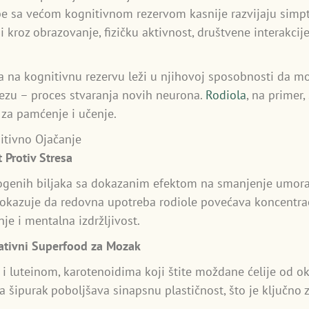
be sa većom kognitivnom rezervom kasnije razvijaju simp
 kroz obrazovanje, fizičku aktivnost, društvene interakcije
na kognitivnu rezervu leži u njihovoj sposobnosti da mod
nezu – proces stvaranja novih neurona.
Rodiola
, na primer,
za pamćenje i učenje.
nitivno Ojačanje
 Protiv Stresa
togenih biljaka sa dokazanim efektom na smanjenje umora 
okazuje da redovna upotreba rodiole povećava koncentrac
e i mentalna izdržljivost.
ativni Superfood za Mozak
i luteinom, karotenoidima koji štite moždane ćelije od ok
a šipurak poboljšava sinapsnu plastičnost, što je ključn