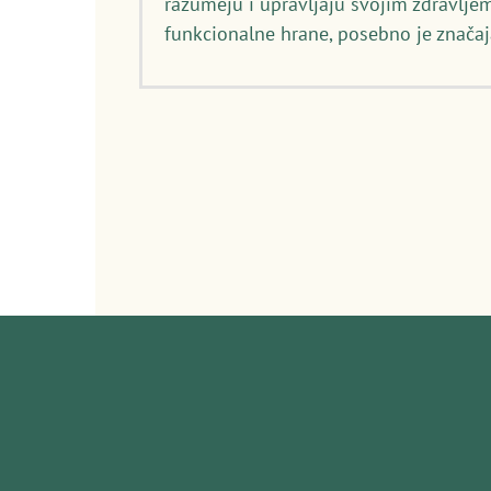
razumeju i upravljaju svojim zdravljem
funkcionalne hrane, posebno je značaj