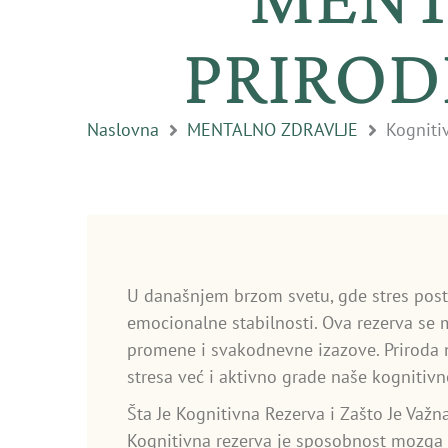
PRIRO
Naslovna
MENTALNO ZDRAVLJE
Kogniti
U današnjem brzom svetu, gde stres postaj
emocionalne stabilnosti. Ova rezerva se 
promene i svakodnevne izazove. Priroda 
stresa već i aktivno grade naše kognitivn
Šta Je Kognitivna Rezerva i Zašto Je Važn
Kognitivna rezerva je sposobnost mozga 