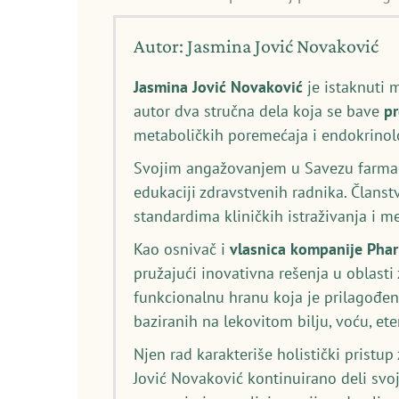
Autor: Jasmina Jović Novaković
Jasmina Jović Novaković
je istaknuti 
autor dva stručna dela koja se bave
p
metaboličkih poremećaja i endokrinolo
Svojim angažovanjem u Savezu farmace
edukaciji zdravstvenih radnika. Članst
standardima kliničkih istraživanja i 
Kao osnivač i
vlasnica kompanije Pha
pružajući inovativna rešenja u oblasti
funkcionalnu hranu koja je prilagođen
baziranih na lekovitom bilju, voću, et
Njen rad karakteriše holistički pristu
Jović Novaković kontinuirano deli svo