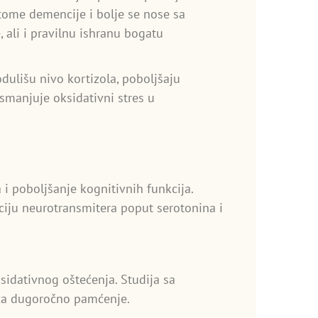
tome demencije i bolje se nose sa
, ali i pravilnu ishranu bogatu
ulišu nivo kortizola, poboljšaju
 smanjuje oksidativni stres u
i poboljšanje kognitivnih funkcija.
iju neurotransmitera poput serotonina i
sidativnog oštećenja. Studija sa
o za dugoročno pamćenje.