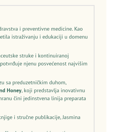
dravstva i preventivne medicine. Kao
etila istraživanju i edukaciji u domenu
eutske struke i kontinuiranoj
) potvrđuje njenu posvećenost najvišim
izu sa preduzetničkim duhom,
and Honey
, koji predstavlja inovativnu
anu čini jedinstvena linija preparata
njige i stručne publikacije, Jasmina