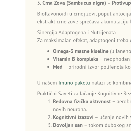
3.
Crna Zova (Sambucus nigra) – Protivup
Bioflavonoidi u crnoj zovi, poput antoci
ekstrakt crne zove sprečava akumulaciju 
Sinergija Adaptogena i Nutrijenata
Za maksimalan efekat, adaptogeni treba 
Omega-3 masne kiseline
(u laneno
Vitamin B kompleks
– neophodan z
Med
– prirodni izvor polifenola koj
U našem
Imuno paketu
nalazi se kombina
Praktični Saveti za Jačanje Kognitivne Re
Redovna fizička aktivnost
– aerobn
novih neurona.
Kognitivni izazovi
– učenje novih v
Dovoljan san
– tokom dubokog sna