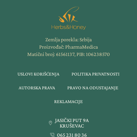
Zemlja porekla: Srbija
Proizvođač: PharmaMedica
Matični broj: 61561137, PIB: 106238570
USLOVI KORIŠĆENJA
POLITIKA PRIVATNOSTI
AUTORSKA PRAVA
PRAVO NA ODUSTAJANJE
REKLAMACIJE
JASIČKI PUT 9A
KRUŠEVAC
065 231 80 36