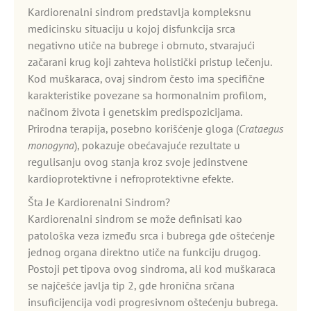
Kardiorenalni sindrom predstavlja kompleksnu
medicinsku situaciju u kojoj disfunkcija srca
negativno utiče na bubrege i obrnuto, stvarajući
začarani krug koji zahteva holistički pristup lečenju.
Kod muškaraca, ovaj sindrom često ima specifične
karakteristike povezane sa hormonalnim profilom,
načinom života i genetskim predispozicijama.
Prirodna terapija, posebno korišćenje gloga (
Crataegus
monogyna
), pokazuje obećavajuće rezultate u
regulisanju ovog stanja kroz svoje jedinstvene
kardioprotektivne i nefroprotektivne efekte.
Šta Je Kardiorenalni Sindrom?
Kardiorenalni sindrom se može definisati kao
patološka veza između srca i bubrega gde oštećenje
jednog organa direktno utiče na funkciju drugog.
Postoji pet tipova ovog sindroma, ali kod muškaraca
se najčešće javlja tip 2, gde hronična srčana
insuficijencija vodi progresivnom oštećenju bubrega.