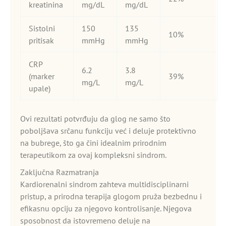
kreatinina
mg/dL
mg/dL
Sistolni
150
135
10%
pritisak
mmHg
mmHg
CRP
6.2
3.8
(marker
39%
mg/L
mg/L
upale)
Ovi rezultati potvrđuju da glog ne samo što
poboljšava srčanu funkciju već i deluje protektivno
na bubrege, što ga čini idealnim prirodnim
terapeutikom za ovaj kompleksni sindrom.
Zaključna Razmatranja
Kardiorenalni sindrom zahteva multidisciplinarni
pristup, a prirodna terapija glogom pruža bezbednu i
efikasnu opciju za njegovo kontrolisanje. Njegova
sposobnost da istovremeno deluje na