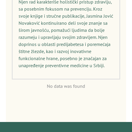
Njen rad karakteriše holistički pristup zdravlju,
sa posebnim fokusom na prevenciju. Kroz
svoje knjige i stručne publikacije, Jasmina Jović
Novaković kontinuirano deli svoje znanje sa
širom javnošću, pomažući ljudima da bolje
razumeju i upravljaju svojim zdravljem. Njen
doprinos u oblasti predijabetesa i poremećaja
štitne žlezde, kao i razvoj inovativne
funkcionalne hrane, posebno je značajan za
unapređenje preventivne medicine u Srbiji.
No data was found