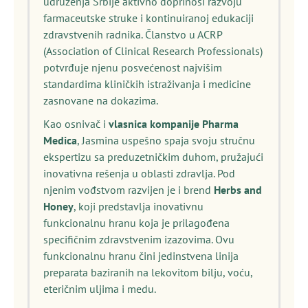
udruženja Srbije aktivno doprinosi razvoju
farmaceutske struke i kontinuiranoj edukaciji
zdravstvenih radnika. Članstvo u ACRP
(Association of Clinical Research Professionals)
potvrđuje njenu posvećenost najvišim
standardima kliničkih istraživanja i medicine
zasnovane na dokazima.
Kao osnivač i
vlasnica kompanije Pharma
Medica
, Jasmina uspešno spaja svoju stručnu
ekspertizu sa preduzetničkim duhom, pružajući
inovativna rešenja u oblasti zdravlja. Pod
njenim vođstvom razvijen je i brend
Herbs and
Honey
, koji predstavlja inovativnu
funkcionalnu hranu koja je prilagođena
specifičnim zdravstvenim izazovima. Ovu
funkcionalnu hranu čini jedinstvena linija
preparata baziranih na lekovitom bilju, voću,
eteričnim uljima i medu.