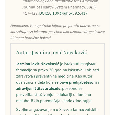
Pharmacology and therapeutic uses
. American
Journal of Health-System Pharmacy, 59(5),
417-422.
DOI:10.1093/ajhp/59.5.417
Napomena: Pre upotrebe biljnih preparata obavezno se
konsultujte sa lekarom, posebno ako uzimate druge lekove
ili imate hronične bolesti.
Autor: Jasmina Jović Novaković
Jasmina Jović Novaković
je istaknuti magistar
farmacije sa preko 20 godina iskustva u oblasti
zdravstva i preventivne medicine. Kao autor
dva stručna dela koja se bave
predijabetesom
i
zdravljem štitaste žlezde
, posebno se
posvetila istraživanju i edukaciji u domenu
metaboličkih poremećaja i endokrinologije.
Svojim angažovanjem u Savezu farmaceutskih