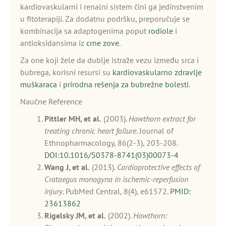
kardiovaskularni i renalni sistem čini ga jedinstvenim
u fitoterapiji. Za dodatnu podršku, preporučuje se
kombinacija sa adaptogenima poput
rodiole
i
antioksidansima iz
crne zove
.
Za one koji žele da dublje istraže vezu između srca i
bubrega, korisni resursi su
kardiovaskularno zdravlje
muškaraca
i
prirodna rešenja za bubrežne bolesti
.
Naučne Reference
Pittler MH, et al.
(2003).
Hawthorn extract for
treating chronic heart failure
. Journal of
Ethnopharmacology, 86(2-3), 203-208.
DOI:10.1016/S0378-8741(03)00073-4
Wang J, et al.
(2013).
Cardioprotective effects of
Crataegus monogyna in ischemic-reperfusion
injury
. PubMed Central, 8(4), e61572.
PMID:
23613862
Rigelsky JM, et al.
(2002).
Hawthorn: