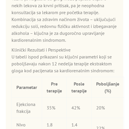
nekih lekova za krvni pritisak, pa je neophodna
konsultacija sa lekarom pre početka terapije.
Kombinacija sa zdravim načinom života – uključujući
redukciju soli, redovnu fizičku aktivnost i izbegavanje
alkohola – ključna je za dugoročno upravljanje
kardiorenalnim sindromom.
Klinički Rezultati i Perspektive
U tabeli ispod prikazani su ključni parametri koji se
poboljšavaju nakon 12 nedelja terapije ekstraktom
gloga kod pacijenata sa kardiorenalnim sindromom:
Pre
Posle
Poboljšanje
Parametar
terapije
terapije
(%)
Ejekciona
35%
42%
20%
frakcija
Nivo
1.8
1.4
22%