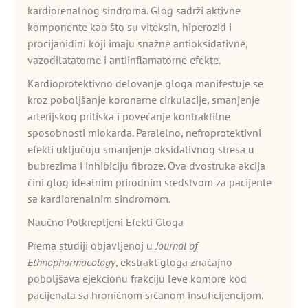
kardiorenalnog sindroma. Glog sadrži aktivne
komponente kao što su viteksin, hiperozid i
procijanidini koji imaju snažne antioksidativne,
vazodilatatorne i antiinflamatorne efekte.
Kardioprotektivno delovanje gloga manifestuje se
kroz poboljšanje koronarne cirkulacije, smanjenje
arterijskog pritiska i povećanje kontraktilne
sposobnosti miokarda. Paralelno, nefroprotektivni
efekti uključuju smanjenje oksidativnog stresa u
bubrezima i inhibiciju fibroze. Ova dvostruka akcija
čini glog idealnim prirodnim sredstvom za pacijente
sa kardiorenalnim sindromom.
Naučno Potkrepljeni Efekti Gloga
Prema studiji objavljenoj u
Journal of
Ethnopharmacology
, ekstrakt gloga značajno
poboljšava ejekcionu frakciju leve komore kod
pacijenata sa hroničnom srčanom insuficijencijom.