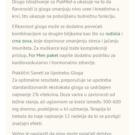
Drugo istraživanje sa
PubMed
-a ukazuje na to da
flavonoidi iz gloga smanjuju nivo uree i kreatinina u
krvi, što ukazuje na poboljšanu bubrežnu funkciju.
Efikasnost gloga može se dodatno povećati
kombinacijom sa drugim biljkama kao što su
rodiola
i
crna zova
, koje doprinose smanjenju stresa i jačanju
imuniteta. Za muškarce koji traže kompleksniji
pristup,
For Men paket
napiše dodatnu podršku za
kardiovaskularno i hormonalno zdravlje.
Praktični Saveti za Upotrebu Gloga
Za optimalne rezultate, preporučuje se upotreba
standardizovanih ekstrakata gloga sa sadržajem
najmanje 2% viteksina. Doza varira u zavisnosti od
težine stanja, ali uglavnom se kreće između 300-600
mg dnevno, podeljeno u tri uzimanja. Terapija bi
trebala da traje najmanje 12 nedelja da bi se postigli
značajni efekti.
Važno je naglasiti da glog može pojačati dejstvo