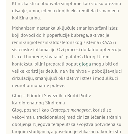
Klinička slika obuhvata simptome kao što su otežano
disanje, umor, edema donjih ekstremiteta i smanjena
količina urina.
Mehanizam nastanka uključuje smanjen srčani izlaz
koji dovodi do hipoperfuzije bubrega, aktivacije
renin-angiotenzin-aldosteronskog sistema (RAAS) i
sistemske inflamacije. Ovi procesi dodatno opterećuju
i srce i bubrege, stvarajući patološki krug. U tom
kontekstu, biljni preparati poput
gloga
mogu biti od
velike koristi jer deluju na više nivoa – poboljšavajući
cirkulaciju, smanjujući oksidativni stres i modulišući
neurohormonalne puteve.
Glog – Prirodni Saveznik u Borbi Protiv
Kardiorenalnog Sindroma
Glog, poznat i kao
Crataegus monogyna
, koristi se
vekovima u tradicionalnoj medicini za lečenje srčanih
oboljenja. Njegova terapeutska svojstva potvrđena su
brojnim studijama, a posebno je efikasan u kontekstu