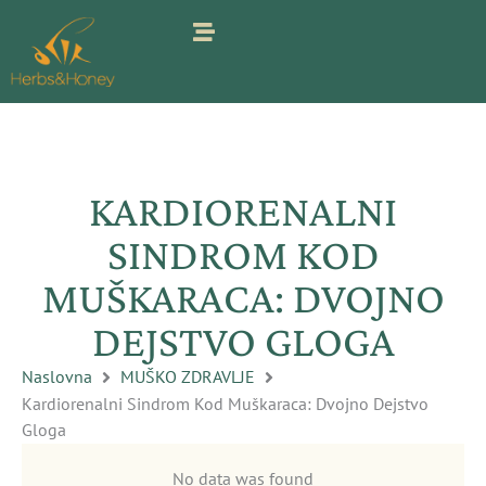
Pređi
na
sadržaj
KARDIORENALNI
SINDROM KOD
MUŠKARACA: DVOJNO
DEJSTVO GLOGA
Naslovna
MUŠKO ZDRAVLJE
Kardiorenalni Sindrom Kod Muškaraca: Dvojno Dejstvo
Gloga
No data was found