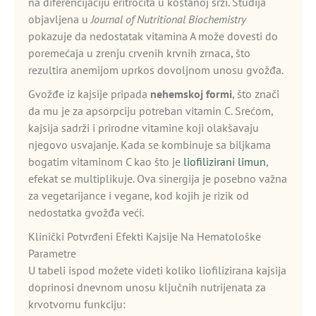
na diferencijaciju eritrocita u koštanoj srži. Studija
objavljena u
Journal of Nutritional Biochemistry
pokazuje da nedostatak vitamina A može dovesti do
poremećaja u zrenju crvenih krvnih zrnaca, što
rezultira anemijom uprkos dovoljnom unosu gvožđa.
Gvožđe iz kajsije pripada
nehemskoj formi
, što znači
da mu je za apsorpciju potreban vitamin C. Srećom,
kajsija sadrži i prirodne vitamine koji olakšavaju
njegovo usvajanje. Kada se kombinuje sa biljkama
bogatim vitaminom C kao što je
liofilizirani limun
,
efekat se multiplikuje. Ova sinergija je posebno važna
za vegetarijance i vegane, kod kojih je rizik od
nedostatka gvožđa veći.
Klinički Potvrđeni Efekti Kajsije Na Hematološke
Parametre
U tabeli ispod možete videti koliko liofilizirana kajsija
doprinosi dnevnom unosu ključnih nutrijenata za
krvotvornu funkciju: