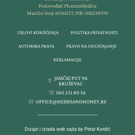
Proizvođač: PharmaMedica
Matični broj: 61561137, PIB: 106238570
USLOVI KORIŠĆENJA
POLITIKA PRIVATNOSTI
AUTORSKA PRAVA
PRAVO NA ODUSTAJANJE
REKLAMACIJE
JASIČKI PUT 9A
KRUŠEVAC
065 231 80 36
OFFICE@HERBSANDHONEY.RS
Dizajn i izrada web sajta by Petar Kordić