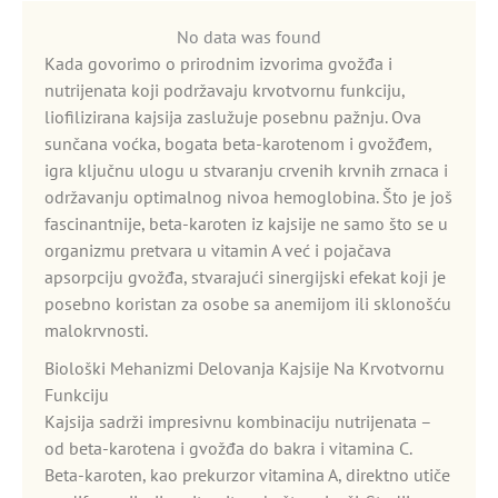
No data was found
Kada govorimo o prirodnim izvorima gvožđa i
nutrijenata koji podržavaju krvotvornu funkciju,
liofilizirana kajsija zaslužuje posebnu pažnju. Ova
sunčana voćka, bogata beta-karotenom i gvožđem,
igra ključnu ulogu u stvaranju crvenih krvnih zrnaca i
održavanju optimalnog nivoa hemoglobina. Što je još
fascinantnije, beta-karoten iz kajsije ne samo što se u
organizmu pretvara u vitamin A već i pojačava
apsorpciju gvožđa, stvarajući sinergijski efekat koji je
posebno koristan za osobe sa anemijom ili sklonošću
malokrvnosti.
Biološki Mehanizmi Delovanja Kajsije Na Krvotvornu
Funkciju
Kajsija sadrži impresivnu kombinaciju nutrijenata –
od beta-karotena i gvožđa do bakra i vitamina C.
Beta-karoten, kao prekurzor vitamina A, direktno utiče