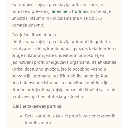
Za trudnice, kajsija predstavlja odličan izbor jer
pomaže u prevenciji
anemije u trudnoći
, ali treba je
unositi u razumnim količinama (ne više od 5-6
komada dnevno).
Zaključna Razmatranja
Liofilizirana kajsija predstavlja prirodni blagodati za
krvotvorni sistem, kombinujući gvožđe, beta-karoten i
druge mikronutrijente u idealnom odnosu. Njen
jedinstveni profil omogućava organizmu da efikasnije
koristi dostupno gvožđe, što je posebno važno u
prevenciji i tretmanu različitih oblika anemije. Kao
deo balansirane ishrane i uz pravilne kombinacije sa
drugim nutrijentima, kajsija može biti ključni sastojak
u održavanju hematološkog zdravlja.
Ključne takeaway poruke:
Beta-karoten iz kajsije podržava zrenje crvenih
krvnih zrnaca