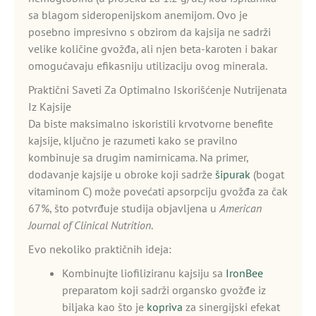
sa blagom sideropenijskom anemijom. Ovo je
posebno impresivno s obzirom da kajsija ne sadrži
velike količine gvožđa, ali njen beta-karoten i bakar
omogućavaju efikasniju utilizaciju ovog minerala.
Praktični Saveti Za Optimalno Iskorišćenje Nutrijenata
Iz Kajsije
Da biste maksimalno iskoristili krvotvorne benefite
kajsije, ključno je razumeti kako se pravilno
kombinuje sa drugim namirnicama. Na primer,
dodavanje kajsije u obroke koji sadrže
šipurak
(bogat
vitaminom C) može povećati apsorpciju gvožđa za čak
67%, što potvrđuje studija objavljena u
American
Journal of Clinical Nutrition
.
Evo nekoliko praktičnih ideja:
Kombinujte liofiliziranu kajsiju sa
IronBee
preparatom koji sadrži organsko gvožđe iz
biljaka kao što je
kopriva
za sinergijski efekat