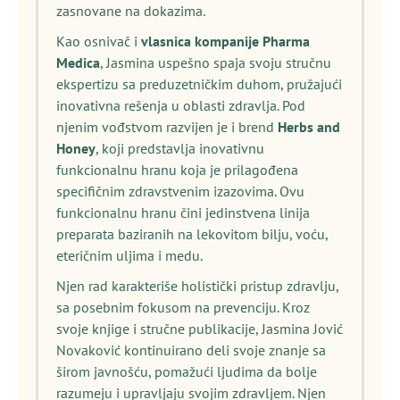
zasnovane na dokazima.
Kao osnivač i
vlasnica kompanije Pharma
Medica
, Jasmina uspešno spaja svoju stručnu
ekspertizu sa preduzetničkim duhom, pružajući
inovativna rešenja u oblasti zdravlja. Pod
njenim vođstvom razvijen je i brend
Herbs and
Honey
, koji predstavlja inovativnu
funkcionalnu hranu koja je prilagođena
specifičnim zdravstvenim izazovima. Ovu
funkcionalnu hranu čini jedinstvena linija
preparata baziranih na lekovitom bilju, voću,
eteričnim uljima i medu.
Njen rad karakteriše holistički pristup zdravlju,
sa posebnim fokusom na prevenciju. Kroz
svoje knjige i stručne publikacije, Jasmina Jović
Novaković kontinuirano deli svoje znanje sa
širom javnošću, pomažući ljudima da bolje
razumeju i upravljaju svojim zdravljem. Njen