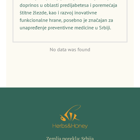
doprinos u oblasti predijabetesa i poremećaja
štitne žlezde, kao i razvoj inovativne
funkcionalne hrane, posebno je značajan za
unapređenje preventivne medicine u Srbiji.
No data was found
Zemlja porekla: Srbija