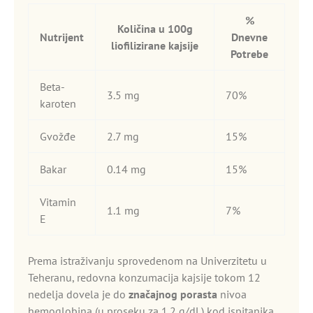
%
Količina u 100g
Nutrijent
Dnevne
liofilizirane kajsije
Potrebe
Beta-
3.5 mg
70%
karoten
Gvožđe
2.7 mg
15%
Bakar
0.14 mg
15%
Vitamin
1.1 mg
7%
E
Prema istraživanju sprovedenom na Univerzitetu u
Teheranu, redovna konzumacija kajsije tokom 12
nedelja dovela je do
značajnog porasta
nivoa
hemoglobina (u proseku za 1.2 g/dL) kod ispitanika