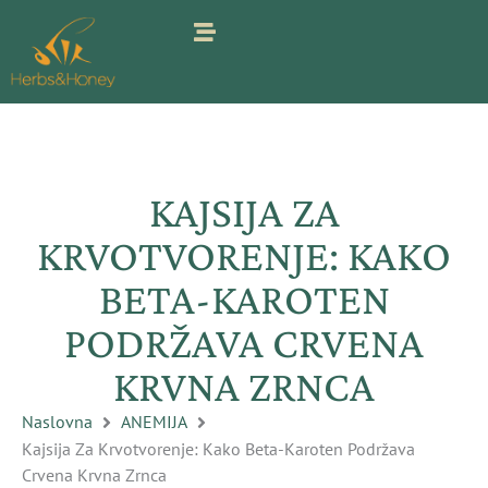
Pređi
na
sadržaj
KAJSIJA ZA
KRVOTVORENJE: KAKO
BETA-KAROTEN
PODRŽAVA CRVENA
KRVNA ZRNCA
Naslovna
ANEMIJA
Kajsija Za Krvotvorenje: Kako Beta-Karoten Podržava
Crvena Krvna Zrnca