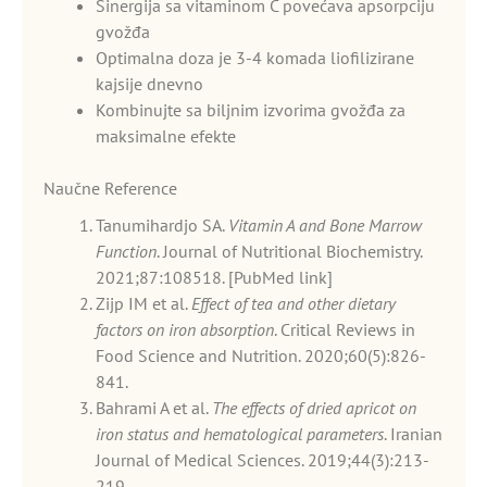
Sinergija sa vitaminom C povećava apsorpciju
gvožđa
Optimalna doza je 3-4 komada liofilizirane
kajsije dnevno
Kombinujte sa biljnim izvorima gvožđa za
maksimalne efekte
Naučne Reference
Tanumihardjo SA.
Vitamin A and Bone Marrow
Function
. Journal of Nutritional Biochemistry.
2021;87:108518. [PubMed link]
Zijp IM et al.
Effect of tea and other dietary
factors on iron absorption
. Critical Reviews in
Food Science and Nutrition. 2020;60(5):826-
841.
Bahrami A et al.
The effects of dried apricot on
iron status and hematological parameters
. Iranian
Journal of Medical Sciences. 2019;44(3):213-
219.