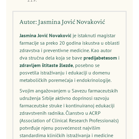
Autor: Jasmina Jović Novaković
Jasmina Jović Novaković
je istaknuti magistar
farmacije sa preko 20 godina iskustva u oblasti
zdravstva i preventivne medicine. Kao autor
dva stručna dela koja se bave
predijabetesom
i
zdravljem štitaste žlezde
, posebno se
posvetila istraživanju i edukaciji u domenu
metaboličkih poremećaja i endokrinologije.
Svojim angažovanjem u Savezu farmaceutskih
udruženja Srbije aktivno doprinosi razvoju
farmaceutske struke i kontinuiranoj edukaciji
zdravstvenih radnika. Članstvo u ACRP
(Association of Clinical Research Professionals)
potvrđuje njenu posvećenost najvišim
standardima kliničkih istraživanja i medicine