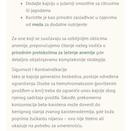
Dodajte kajsiju u jutarnji smoothie sa citrusima
ili jagodama
Koristite je kao prirodni zaslađivač u čajevima
od
meda
za dodatne nutrijente
Za one koji se suočavaju sa ozbiljnijim oblicima
anemije, preporučujemo čitanje našeg vodiča o
prirodnim protokolima za lečenje anemije
gde
detaljno objašnjavamo kompleksnije strategije.
Sigurnost I Kontraindikacije
Iako je kajsija generalno bezbedna, postoje određena
ograničenja. Osobe sa hemohromatozom (povišenim
gvožđem u krvi) treba da ograniče unos kajsije zbog
njenog sadržaja gvožđa. Takođe, prekomerna
konzumacija beta-karotena može dovesti do
benignog stanja zvanog karotenodermija, gde koža
poprima žućkastu nijansu – ovo nije štetno ali
ukazuje na potrebu za umerenošću.