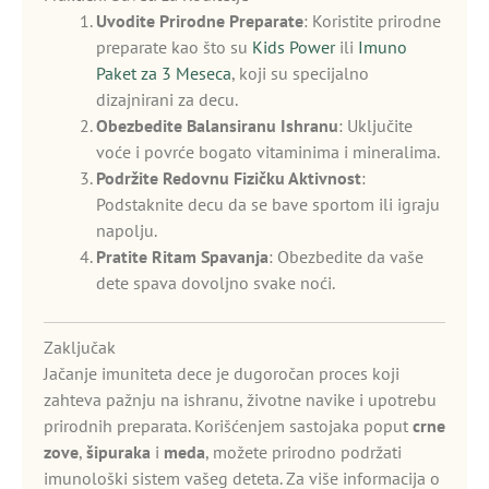
Uvodite Prirodne Preparate
: Koristite prirodne
preparate kao što su
Kids Power
ili
Imuno
Paket za 3 Meseca
, koji su specijalno
dizajnirani za decu.
Obezbedite Balansiranu Ishranu
: Uključite
voće i povrće bogato vitaminima i mineralima.
Podržite Redovnu Fizičku Aktivnost
:
Podstaknite decu da se bave sportom ili igraju
napolju.
Pratite Ritam Spavanja
: Obezbedite da vaše
dete spava dovoljno svake noći.
Zaključak
Jačanje imuniteta dece je dugoročan proces koji
zahteva pažnju na ishranu, životne navike i upotrebu
prirodnih preparata. Korišćenjem sastojaka poput
crne
zove
,
šipuraka
i
meda
, možete prirodno podržati
imunološki sistem vašeg deteta. Za više informacija o