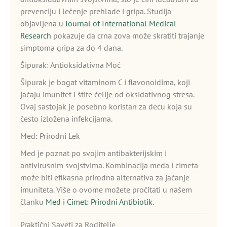
prevenciju i lečenje prehlade i gripa. Studija
objavljena u
Journal of International Medical
Research
pokazuje da crna zova može skratiti trajanje
simptoma gripa za do 4 dana.
Šipurak: Antioksidativna Moć
Šipurak je bogat vitaminom C i flavonoidima, koji
jačaju imunitet i štite ćelije od oksidativnog stresa.
Ovaj sastojak je posebno koristan za decu koja su
često izložena infekcijama.
Med: Prirodni Lek
Med je poznat po svojim antibakterijskim i
antivirusnim svojstvima. Kombinacija meda i cimeta
može biti efikasna prirodna alternativa za jačanje
imuniteta. Više o ovome možete pročitati u našem
članku
Med i Cimet: Prirodni Antibiotik
.
Praktični Saveti za Roditelje