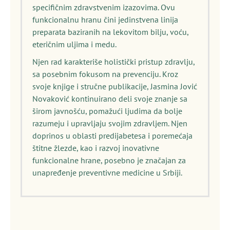
specifičnim zdravstvenim izazovima. Ovu
funkcionalnu hranu čini jedinstvena linija
preparata baziranih na lekovitom bilju, voću,
eteričnim uljima i medu.
Njen rad karakteriše holistički pristup zdravlju,
sa posebnim fokusom na prevenciju. Kroz
svoje knjige i stručne publikacije, Jasmina Jović
Novaković kontinuirano deli svoje znanje sa
širom javnošću, pomažući ljudima da bolje
razumeju i upravljaju svojim zdravljem. Njen
doprinos u oblasti predijabetesa i poremećaja
štitne žlezde, kao i razvoj inovativne
funkcionalne hrane, posebno je značajan za
unapređenje preventivne medicine u Srbiji.