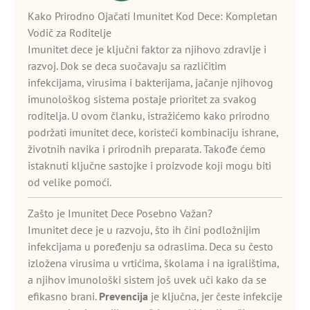
Kako Prirodno Ojačati Imunitet Kod Dece: Kompletan
Vodič za Roditelje
Imunitet dece je ključni faktor za njihovo zdravlje i
razvoj. Dok se deca suočavaju sa različitim
infekcijama, virusima i bakterijama, jačanje njihovog
imunološkog sistema postaje prioritet za svakog
roditelja. U ovom članku, istražićemo kako prirodno
podržati imunitet dece, koristeći kombinaciju ishrane,
životnih navika i prirodnih preparata. Takođe ćemo
istaknuti ključne sastojke i proizvode koji mogu biti
od velike pomoći.
Zašto je Imunitet Dece Posebno Važan?
Imunitet dece je u razvoju, što ih čini podložnijim
infekcijama u poređenju sa odraslima. Deca su često
izložena virusima u vrtićima, školama i na igralištima,
a njihov imunološki sistem još uvek uči kako da se
efikasno brani.
Prevencija
je ključna, jer česte infekcije