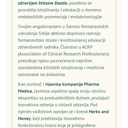
zdravljem štitaste žlezde
, posebno se
posvetila istraživanju i edukaciji u domenu
metaboličkih poremećaja i endokrinologije.
Svojim angažovanjem u Savezu farmaceutskih
udruženja Srbije aktivno doprinosi razvoju
farmaceutske struke i kontinuiranoj edukaciji
zdravstvenih radnika. Članstvo u ACRP
(Association of Clinical Research Professionals)
potvrđuje njenu posvećenost najvišim
standardima kliničkih istraživanja i medicine
zasnovane na dokazima.
Kao osnivač i
vlasnica kompanije Pharma
Medica
, Jasmina uspešno spaja svoju stručnu
ekspertizu sa preduzetničkim duhom, pružajući
inovativna rešenja u oblasti zdravlja. Pod
njenim vođstvom razvijen je i brend
Herbs and
Honey
, koji predstavlja inovativnu
funkcionalnu hranu koja je prilagođena