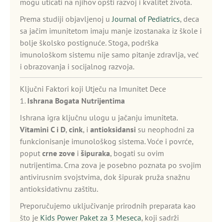
mogu uticati na njihov opšti razvoj i kvalitet života.
Prema studiji objavljenoj u
Journal of Pediatrics
, deca
sa jačim imunitetom imaju manje izostanaka iz škole i
bolje školsko postignuće. Stoga, podrška
imunološkom sistemu nije samo pitanje zdravlja, već
i obrazovanja i socijalnog razvoja.
Ključni Faktori koji Utječu na Imunitet Dece
1.
Ishrana Bogata Nutrijentima
Ishrana igra ključnu ulogu u jačanju imuniteta.
Vitamini C i D
,
cink
, i
antioksidansi
su neophodni za
funkcionisanje imunološkog sistema. Voće i povrće,
poput
crne zove
i
šipuraka
, bogati su ovim
nutrijentima. Crna zova je posebno poznata po svojim
antivirusnim svojstvima, dok šipurak pruža snažnu
antioksidativnu zaštitu.
Preporučujemo uključivanje prirodnih preparata kao
što je
Kids Power Paket za 3 Meseca
, koji sadrži