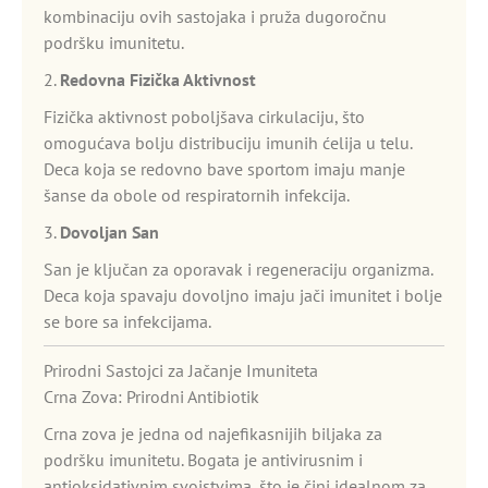
kombinaciju ovih sastojaka i pruža dugoročnu
podršku imunitetu.
2.
Redovna Fizička Aktivnost
Fizička aktivnost poboljšava cirkulaciju, što
omogućava bolju distribuciju imunih ćelija u telu.
Deca koja se redovno bave sportom imaju manje
šanse da obole od respiratornih infekcija.
3.
Dovoljan San
San je ključan za oporavak i regeneraciju organizma.
Deca koja spavaju dovoljno imaju jači imunitet i bolje
se bore sa infekcijama.
Prirodni Sastojci za Jačanje Imuniteta
Crna Zova: Prirodni Antibiotik
Crna zova je jedna od najefikasnijih biljaka za
podršku imunitetu. Bogata je antivirusnim i
antioksidativnim svojstvima, što je čini idealnom za