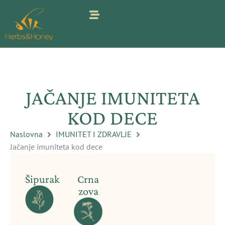
Pređi
na
sadržaj
JAČANJE IMUNITETA
KOD DECE
Naslovna
IMUNITET I ZDRAVLJE
Jačanje imuniteta kod dece
Šipurak
Crna
zova