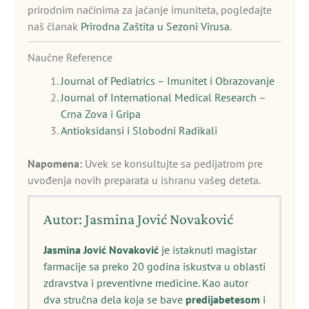
prirodnim načinima za jačanje imuniteta, pogledajte
naš članak
Prirodna Zaštita u Sezoni Virusa
.
Naučne Reference
Journal of Pediatrics – Imunitet i Obrazovanje
Journal of International Medical Research –
Crna Zova i Gripa
Antioksidansi i Slobodni Radikali
Napomena:
Uvek se konsultujte sa pedijatrom pre
uvođenja novih preparata u ishranu vašeg deteta.
Autor: Jasmina Jović Novaković
Jasmina Jović Novaković
je istaknuti magistar
farmacije sa preko 20 godina iskustva u oblasti
zdravstva i preventivne medicine. Kao autor
dva stručna dela koja se bave
predijabetesom
i