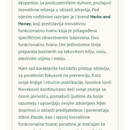
ekspertizu sa preduzetničkim duhom, pružajući
inovativna rešenja u oblasti zdravlja. Pod
njenim vođstvom razvijen je i brend
Herbs and
Honey
, koji predstavlja inovativnu
funkcionalnu hranu koja je prilagođena
specifičnim zdravstvenim izazovima. Ovu
funkcionalnu hranu čini jedinstvena linija
preparata baziranih na lekovitom bilju, voću,
eteričnim uljima i medu.
Njen rad karakteriše holistički pristup zdravlju,
sa posebnim fokusom na prevenciju. Kroz
svoje knjige i stručne publikacije, Jasmina Jović
Novaković kontinuirano deli svoje znanje sa
širom javnošću, pomažući ljudima da bolje
razumeju i upravljaju svojim zdravljem. Njen
doprinos u oblasti predijabetesa i poremećaja
štitne žlezde, kao i razvoj inovativne
funkcionalne hrane, posebno je značajan za