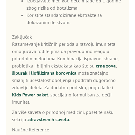
Izbegavajte med kod dece mlađe od 1 godine
zbog rizika od botulizma.
Koristite standardizirane ekstrakte sa
dokazanim dejstvom.
Zaključak
Razumevanje kritičnih perioda u razvoju imuniteta
omogućava roditeljima da pravodobno reaguju
prirodnim metodama. Kombinacija ispravne ishrane,
probiotika i biljnih ekstrakata kao što su
crna zova
,
šipurak
i
liofilizirana borovnica
može značajno
smanjiti učestalost oboljenja i podržati dugoročno
zdravlje deteta. Za dodatnu podršku, pogledajte i
Kids Power paket
, specijalno formulisan za dečji
imunitet.
Za više saveta o prirodnoj medicini, posetite našu
sekciju
zdravstvenih saveta
.
Naučne Reference