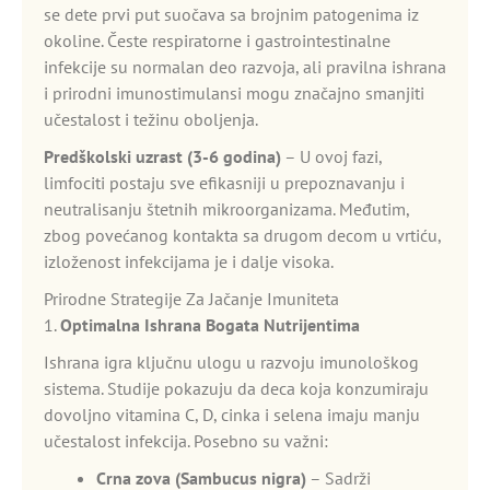
se dete prvi put suočava sa brojnim patogenima iz
okoline. Česte respiratorne i gastrointestinalne
infekcije su normalan deo razvoja, ali pravilna ishrana
i prirodni imunostimulansi mogu značajno smanjiti
učestalost i težinu oboljenja.
Predškolski uzrast (3-6 godina)
– U ovoj fazi,
limfociti postaju sve efikasniji u prepoznavanju i
neutralisanju štetnih mikroorganizama. Međutim,
zbog povećanog kontakta sa drugom decom u vrtiću,
izloženost infekcijama je i dalje visoka.
Prirodne Strategije Za Jačanje Imuniteta
1.
Optimalna Ishrana Bogata Nutrijentima
Ishrana igra ključnu ulogu u razvoju imunološkog
sistema. Studije pokazuju da deca koja konzumiraju
dovoljno vitamina C, D, cinka i selena imaju manju
učestalost infekcija. Posebno su važni:
Crna zova (Sambucus nigra)
– Sadrži