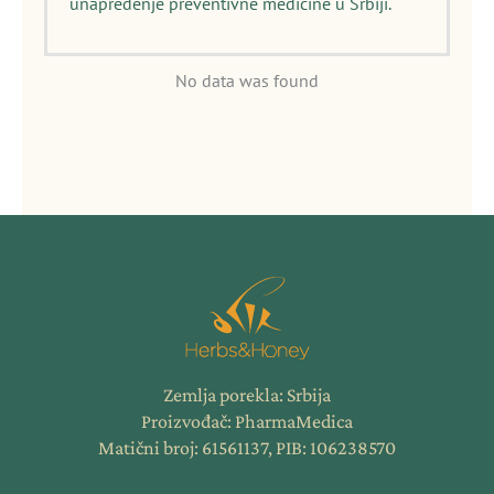
unapređenje preventivne medicine u Srbiji.
No data was found
Zemlja porekla: Srbija
Proizvođač: PharmaMedica
Matični broj: 61561137, PIB: 106238570