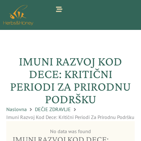
Pređi
na
sadržaj
IMUNI RAZVOJ KOD
DECE: KRITIČNI
PERIODI ZA PRIRODNU
PODRŠKU
Naslovna
DEČJE ZDRAVLJE
Imuni Razvoj Kod Dece: Kritični Periodi Za Prirodnu Podršku
No data was found
IMUNI RAZVOJ KOD DECE: