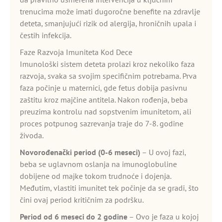
trenucima može imati dugoročne benefite na zdravlje
deteta, smanjujući rizik od alergija, hroničnih upala i
čestih infekcija.
Faze Razvoja Imuniteta Kod Dece
Imunološki sistem deteta prolazi kroz nekoliko faza
razvoja, svaka sa svojim specifičnim potrebama. Prva
faza počinje u maternici, gde fetus dobija pasivnu
zaštitu kroz majčine antitela. Nakon rođenja, beba
preuzima kontrolu nad sopstvenim imunitetom, ali
proces potpunog sazrevanja traje do 7-8. godine
živoda.
Novorođenački period (0-6 meseci)
– U ovoj fazi,
beba se uglavnom oslanja na imunoglobuline
dobijene od majke tokom trudnoće i dojenja.
Međutim, vlastiti imunitet tek počinje da se gradi, što
čini ovaj period kritičnim za podršku.
Period od 6 meseci do 2 godine
– Ovo je faza u kojoj