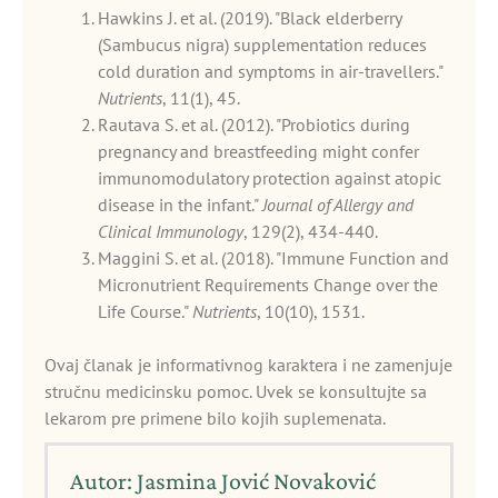
Hawkins J. et al. (2019). "Black elderberry
(Sambucus nigra) supplementation reduces
cold duration and symptoms in air-travellers."
Nutrients
, 11(1), 45.
Rautava S. et al. (2012). "Probiotics during
pregnancy and breastfeeding might confer
immunomodulatory protection against atopic
disease in the infant."
Journal of Allergy and
Clinical Immunology
, 129(2), 434-440.
Maggini S. et al. (2018). "Immune Function and
Micronutrient Requirements Change over the
Life Course."
Nutrients
, 10(10), 1531.
Ovaj članak je informativnog karaktera i ne zamenjuje
stručnu medicinsku pomoc. Uvek se konsultujte sa
lekarom pre primene bilo kojih suplemenata.
Autor: Jasmina Jović Novaković