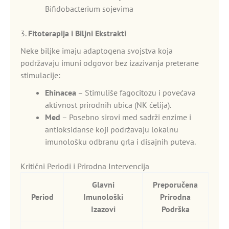
Bifidobacterium sojevima
3.
Fitoterapija i Biljni Ekstrakti
Neke biljke imaju adaptogena svojstva koja
podržavaju imuni odgovor bez izazivanja preterane
stimulacije:
Ehinacea
– Stimuliše fagocitozu i povećava
aktivnost prirodnih ubica (NK ćelija).
Med
– Posebno sirovi med sadrži enzime i
antioksidanse koji podržavaju lokalnu
imunološku odbranu grla i disajnih puteva.
Kritični Periodi i Prirodna Intervencija
Glavni
Preporučena
Period
Imunološki
Prirodna
Izazovi
Podrška