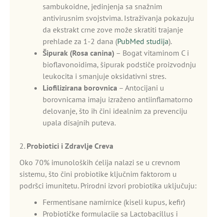
sambukoidne, jedinjenja sa snažnim
antivirusnim svojstvima. Istraživanja pokazuju
da ekstrakt crne zove može skratiti trajanje
prehlade za 1-2 dana (
PubMed studija
).
Šipurak (Rosa canina)
– Bogat vitaminom C i
bioflavonoidima, šipurak podstiče proizvodnju
leukocita i smanjuje oksidativni stres.
Liofilizirana borovnica
– Antocijani u
borovnicama imaju izraženo antiinflamatorno
delovanje, što ih čini idealnim za prevenciju
upala disajnih puteva.
2.
Probiotici i Zdravlje Creva
Oko 70% imunoloških ćelija nalazi se u crevnom
sistemu, što čini probiotike ključnim faktorom u
podršci imunitetu. Prirodni izvori probiotika uključuju:
Fermentisane namirnice (kiseli kupus, kefir)
Probiotičke formulacije sa Lactobacillus i