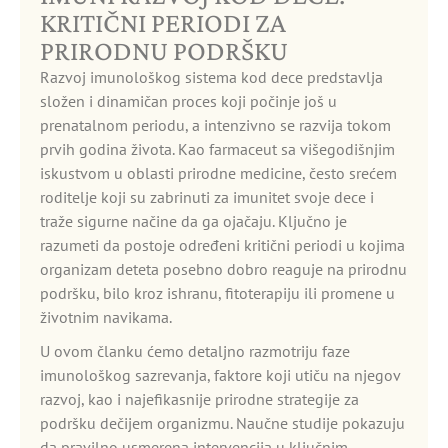
KRITIČNI PERIODI ZA
PRIRODNU PODRŠKU
Razvoj imunološkog sistema kod dece predstavlja
složen i dinamičan proces koji počinje još u
prenatalnom periodu, a intenzivno se razvija tokom
prvih godina života. Kao farmaceut sa višegodišnjim
iskustvom u oblasti prirodne medicine, često srećem
roditelje koji su zabrinuti za imunitet svoje dece i
traže sigurne načine da ga ojačaju. Ključno je
razumeti da postoje određeni kritični periodi u kojima
organizam deteta posebno dobro reaguje na prirodnu
podršku, bilo kroz ishranu, fitoterapiju ili promene u
životnim navikama.
U ovom članku ćemo detaljno razmotriju faze
imunološkog sazrevanja, faktore koji utiču na njegov
razvoj, kao i najefikasnije prirodne strategije za
podršku dečijem organizmu. Naučne studije pokazuju
da pravilno usmerena intervencija u ključnim