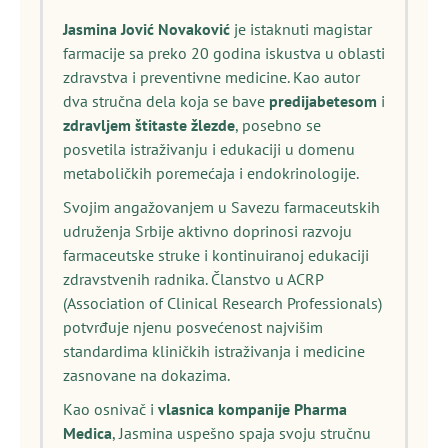
Jasmina Jović Novaković
je istaknuti magistar
farmacije sa preko 20 godina iskustva u oblasti
zdravstva i preventivne medicine. Kao autor
dva stručna dela koja se bave
predijabetesom
i
zdravljem štitaste žlezde
, posebno se
posvetila istraživanju i edukaciji u domenu
metaboličkih poremećaja i endokrinologije.
Svojim angažovanjem u Savezu farmaceutskih
udruženja Srbije aktivno doprinosi razvoju
farmaceutske struke i kontinuiranoj edukaciji
zdravstvenih radnika. Članstvo u ACRP
(Association of Clinical Research Professionals)
potvrđuje njenu posvećenost najvišim
standardima kliničkih istraživanja i medicine
zasnovane na dokazima.
Kao osnivač i
vlasnica kompanije Pharma
Medica
, Jasmina uspešno spaja svoju stručnu