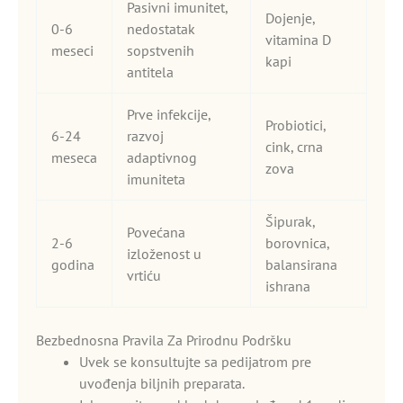
Pasivni imunitet,
Dojenje,
0-6
nedostatak
vitamina D
meseci
sopstvenih
kapi
antitela
Prve infekcije,
Probiotici,
6-24
razvoj
cink, crna
meseca
adaptivnog
zova
imuniteta
Šipurak,
Povećana
2-6
borovnica,
izloženost u
godina
balansirana
vrtiću
ishrana
Bezbednosna Pravila Za Prirodnu Podršku
Uvek se konsultujte sa pedijatrom pre
uvođenja biljnih preparata.