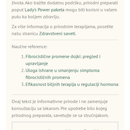
života. Ako tražite dodatnu podršku, prirodni preparati
poput
Lady's Power paketa
mogu biti korisni u vašem
putu ka boljem zdravlju.
Za više informacija o prirodnim terapijama, posetite
našu stranicu
Zdravstveni saveti
.
Naučne reference:
Fibrocistične promene dojki: pregled i
upravljanje
Uloga ishrane u smanjenju simptoma
fibrocističnih promena
Efikasnost biljnih terapija u regulaciji hormona
Ovaj tekst je informativne prirode i ne zamenjuje
konsultaciju sa lekarom. Pre upotrebe bilo kojeg
prirodnog preparata, savetujte se sa stručnjakom.