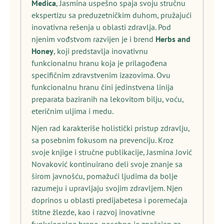
Medica
, Jasmina uspešno spaja svoju stručnu
ekspertizu sa preduzetničkim duhom, pružajući
inovativna rešenja u oblasti zdravlja. Pod
njenim vođstvom razvijen je i brend
Herbs and
Honey
, koji predstavlja inovativnu
funkcionalnu hranu koja je prilagođena
specifičnim zdravstvenim izazovima. Ovu
funkcionalnu hranu čini jedinstvena linija
preparata baziranih na lekovitom bilju, voću,
eteričnim uljima i medu.
Njen rad karakteriše holistički pristup zdravlju,
sa posebnim fokusom na prevenciju. Kroz
svoje knjige i stručne publikacije, Jasmina Jović
Novaković kontinuirano deli svoje znanje sa
širom javnošću, pomažući ljudima da bolje
razumeju i upravljaju svojim zdravljem. Njen
doprinos u oblasti predijabetesa i poremećaja
štitne žlezde, kao i razvoj inovativne