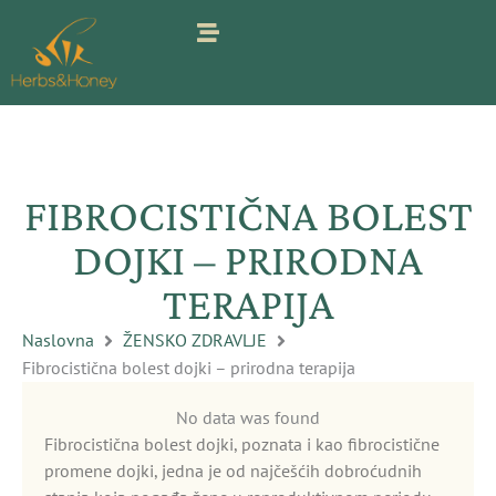
Pređi
na
sadržaj
FIBROCISTIČNA BOLEST
DOJKI – PRIRODNA
TERAPIJA
Naslovna
ŽENSKO ZDRAVLJE
Fibrocistična bolest dojki – prirodna terapija
No data was found
Fibrocistična bolest dojki, poznata i kao fibrocistične
promene dojki, jedna je od najčešćih dobroćudnih