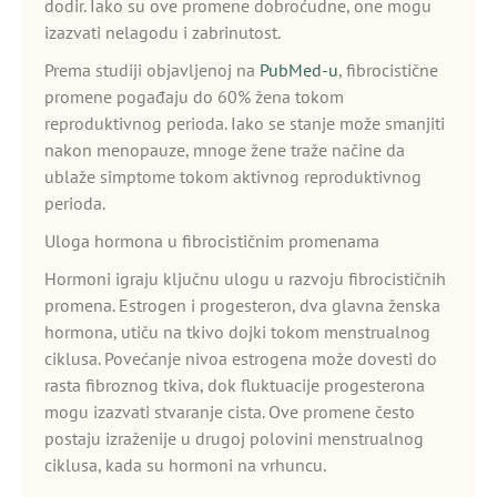
dodir. Iako su ove promene dobroćudne, one mogu
izazvati nelagodu i zabrinutost.
Prema studiji objavljenoj na
PubMed-u
, fibrocistične
promene pogađaju do 60% žena tokom
reproduktivnog perioda. Iako se stanje može smanjiti
nakon menopauze, mnoge žene traže načine da
ublaže simptome tokom aktivnog reproduktivnog
perioda.
Uloga hormona u fibrocističnim promenama
Hormoni igraju ključnu ulogu u razvoju fibrocističnih
promena. Estrogen i progesteron, dva glavna ženska
hormona, utiču na tkivo dojki tokom menstrualnog
ciklusa. Povećanje nivoa estrogena može dovesti do
rasta fibroznog tkiva, dok fluktuacije progesterona
mogu izazvati stvaranje cista. Ove promene često
postaju izraženije u drugoj polovini menstrualnog
ciklusa, kada su hormoni na vrhuncu.