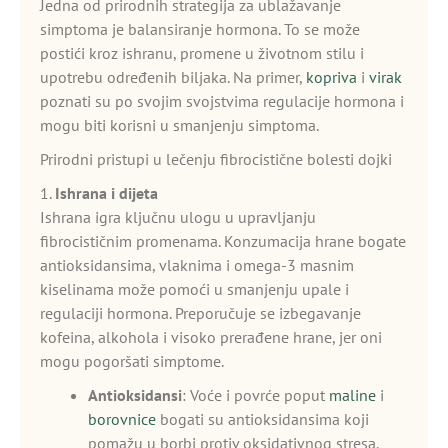
Jedna od prirodnih strategija za ublažavanje
simptoma je balansiranje hormona. To se može
postići kroz ishranu, promene u životnom stilu i
upotrebu određenih biljaka. Na primer,
kopriva
i
virak
poznati su po svojim svojstvima regulacije hormona i
mogu biti korisni u smanjenju simptoma.
Prirodni pristupi u lečenju fibrocistične bolesti dojki
1.
Ishrana i dijeta
Ishrana igra ključnu ulogu u upravljanju
fibrocističnim promenama. Konzumacija hrane bogate
antioksidansima, vlaknima i omega-3 masnim
kiselinama može pomoći u smanjenju upale i
regulaciji hormona. Preporučuje se izbegavanje
kofeina, alkohola i visoko prerađene hrane, jer oni
mogu pogoršati simptome.
Antioksidansi
: Voće i povrće poput
maline
i
borovnice
bogati su antioksidansima koji
pomažu u borbi protiv oksidativnog stresa.