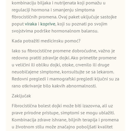
kombinaciju biljaka i nutrijenata koji pomažu u
regulaciji hormona i smanjenju simptoma
fibrocističnih promena. Ovaj paket uključuje sastojke
poput
viraka
i
koprive
, koji su poznati po svojim
svojstvima podrške hormonalnom balansu.
Kada potražiti medicinsku pomoć?
Iako su fibrocistične promene dobroćudne, važno je
redovno pratiti zdravlje dojki. Ako primetite promene
u veličini ili obliku dojki, otoke, crvenilo ili druge
neuobičajene simptome, konsultujte se sa lekarom.
Redovni pregledi i mamografski pregledi ključni su za
rano otkrivanje bilo kakvih abnormalnosti.
Zaključak
Fibrocistična bolest dojki može biti izazovna, ali uz
prave prirodne pristupe, simptomi se mogu ublažiti.
Kombinacija zdrave ishrane, biljnih terapija i promena
u životnom stilu može značajno poboljšati kvalitet