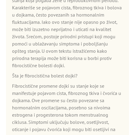
stanja koja pogađa žene u reproduktivnom periodu.
Karakteriše se pojavom cista, fibroznog tkiva i bolova
u dojkama, često povezanih sa hormonalnim
fluktuacijama. Iako ovo stanje nije opasno po život,
može biti izuzetno neprijatno i uticati na kvalitet
života. Srećom, postoje prirodni pristupi koji mogu
pomoći u ublažavanju simptoma i poboljšanju
opšteg stanja. U ovom tekstu istražićemo kako
prirodna terapija može biti korisna u borbi protiv
fibrocistične bolesti dojki.
Šta je fibrocistična bolest dojki?
Fibrocistične promene dojki su stanje koje se
manifestuje pojavom cista, fibroznog tkiva i čvorića u
dojkama. Ove promene su često povezane sa
hormonalnim oscilacijama, posebno sa nivoima
estrogena i progesterona tokom menstrualnog
ciklusa. Simptomi uključuju bolove, osetljivost,
oticanje i pojavu čvorića koji mogu biti osetljivi na