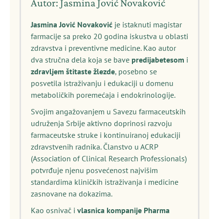
Autor: Jasmina Jović Novaković
Jasmina Jović Novaković
je istaknuti magistar
farmacije sa preko 20 godina iskustva u oblasti
zdravstva i preventivne medicine. Kao autor
dva stručna dela koja se bave
predijabetesom
i
zdravljem štitaste žlezde
, posebno se
posvetila istraživanju i edukaciji u domenu
metaboličkih poremećaja i endokrinologije.
Svojim angažovanjem u Savezu farmaceutskih
udruženja Srbije aktivno doprinosi razvoju
farmaceutske struke i kontinuiranoj edukaciji
zdravstvenih radnika. Članstvo u ACRP
(Association of Clinical Research Professionals)
potvrđuje njenu posvećenost najvišim
standardima kliničkih istraživanja i medicine
zasnovane na dokazima.
Kao osnivač i
vlasnica kompanije Pharma