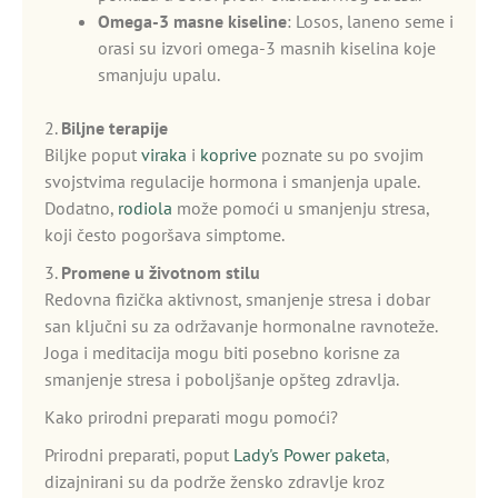
Omega-3 masne kiseline
: Losos, laneno seme i
orasi su izvori omega-3 masnih kiselina koje
smanjuju upalu.
2.
Biljne terapije
Biljke poput
viraka
i
koprive
poznate su po svojim
svojstvima regulacije hormona i smanjenja upale.
Dodatno,
rodiola
može pomoći u smanjenju stresa,
koji često pogoršava simptome.
3.
Promene u životnom stilu
Redovna fizička aktivnost, smanjenje stresa i dobar
san ključni su za održavanje hormonalne ravnoteže.
Joga i meditacija mogu biti posebno korisne za
smanjenje stresa i poboljšanje opšteg zdravlja.
Kako prirodni preparati mogu pomoći?
Prirodni preparati, poput
Lady's Power paketa
,
dizajnirani su da podrže žensko zdravlje kroz