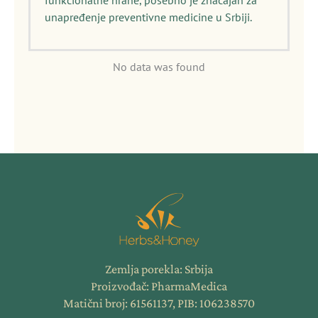
funkcionalne hrane, posebno je značajan za
unapređenje preventivne medicine u Srbiji.
No data was found
Zemlja porekla: Srbija
Proizvođač: PharmaMedica
Matični broj: 61561137, PIB: 106238570