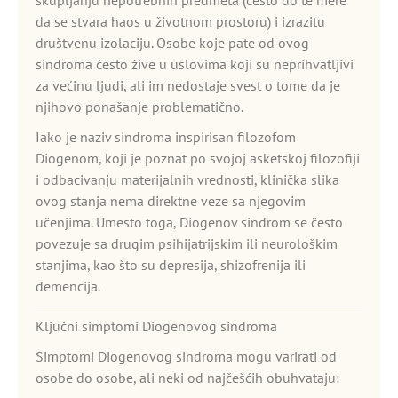
skupljanju nepotrebnih predmeta (često do te mere
da se stvara haos u životnom prostoru) i izrazitu
društvenu izolaciju. Osobe koje pate od ovog
sindroma često žive u uslovima koji su neprihvatljivi
za većinu ljudi, ali im nedostaje svest o tome da je
njihovo ponašanje problematično.
Iako je naziv sindroma inspirisan filozofom
Diogenom, koji je poznat po svojoj asketskoj filozofiji
i odbacivanju materijalnih vrednosti, klinička slika
ovog stanja nema direktne veze sa njegovim
učenjima. Umesto toga, Diogenov sindrom se često
povezuje sa drugim psihijatrijskim ili neurološkim
stanjima, kao što su depresija, shizofrenija ili
demencija.
Ključni simptomi Diogenovog sindroma
Simptomi Diogenovog sindroma mogu varirati od
osobe do osobe, ali neki od najčešćih obuhvataju: