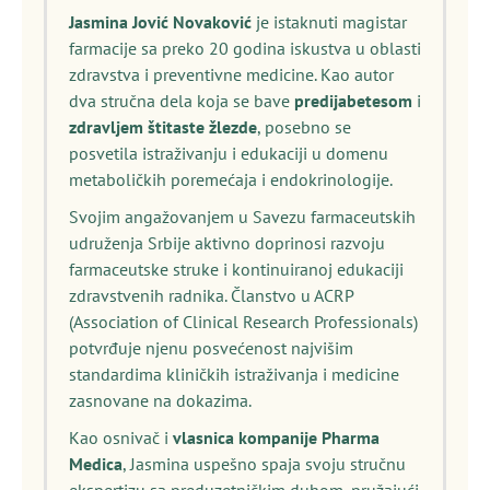
Jasmina Jović Novaković
je istaknuti magistar
farmacije sa preko 20 godina iskustva u oblasti
zdravstva i preventivne medicine. Kao autor
dva stručna dela koja se bave
predijabetesom
i
zdravljem štitaste žlezde
, posebno se
posvetila istraživanju i edukaciji u domenu
metaboličkih poremećaja i endokrinologije.
Svojim angažovanjem u Savezu farmaceutskih
udruženja Srbije aktivno doprinosi razvoju
farmaceutske struke i kontinuiranoj edukaciji
zdravstvenih radnika. Članstvo u ACRP
(Association of Clinical Research Professionals)
potvrđuje njenu posvećenost najvišim
standardima kliničkih istraživanja i medicine
zasnovane na dokazima.
Kao osnivač i
vlasnica kompanije Pharma
Medica
, Jasmina uspešno spaja svoju stručnu