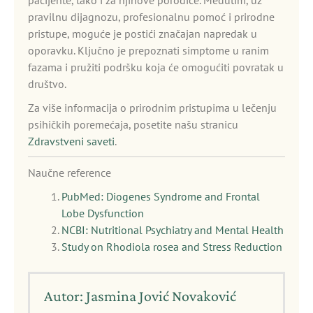
pacijente, tako i za njihove porodice. Međutim, uz
pravilnu dijagnozu, profesionalnu pomoć i prirodne
pristupe, moguće je postići značajan napredak u
oporavku. Ključno je prepoznati simptome u ranim
fazama i pružiti podršku koja će omogućiti povratak u
društvo.
Za više informacija o prirodnim pristupima u lečenju
psihičkih poremećaja, posetite našu stranicu
Zdravstveni saveti
.
Naučne reference
PubMed: Diogenes Syndrome and Frontal
Lobe Dysfunction
NCBI: Nutritional Psychiatry and Mental Health
Study on Rhodiola rosea and Stress Reduction
Autor: Jasmina Jović Novaković