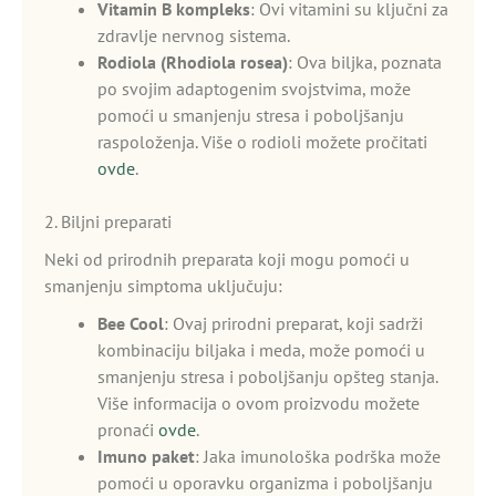
Vitamin B kompleks
: Ovi vitamini su ključni za
zdravlje nervnog sistema.
Rodiola (Rhodiola rosea)
: Ova biljka, poznata
po svojim adaptogenim svojstvima, može
pomoći u smanjenju stresa i poboljšanju
raspoloženja. Više o rodioli možete pročitati
ovde
.
2. Biljni preparati
Neki od prirodnih preparata koji mogu pomoći u
smanjenju simptoma uključuju:
Bee Cool
: Ovaj prirodni preparat, koji sadrži
kombinaciju biljaka i meda, može pomoći u
smanjenju stresa i poboljšanju opšteg stanja.
Više informacija o ovom proizvodu možete
pronaći
ovde
.
Imuno paket
: Jaka imunološka podrška može
pomoći u oporavku organizma i poboljšanju