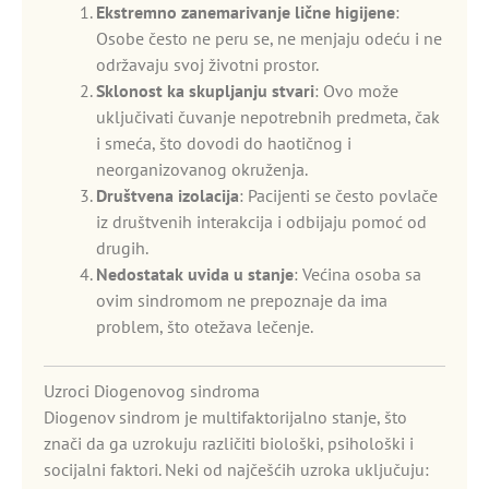
Ekstremno zanemarivanje lične higijene
:
Osobe često ne peru se, ne menjaju odeću i ne
održavaju svoj životni prostor.
Sklonost ka skupljanju stvari
: Ovo može
uključivati čuvanje nepotrebnih predmeta, čak
i smeća, što dovodi do haotičnog i
neorganizovanog okruženja.
Društvena izolacija
: Pacijenti se često povlače
iz društvenih interakcija i odbijaju pomoć od
drugih.
Nedostatak uvida u stanje
: Većina osoba sa
ovim sindromom ne prepoznaje da ima
problem, što otežava lečenje.
Uzroci Diogenovog sindroma
Diogenov sindrom je multifaktorijalno stanje, što
znači da ga uzrokuju različiti biološki, psihološki i
socijalni faktori. Neki od najčešćih uzroka uključuju: