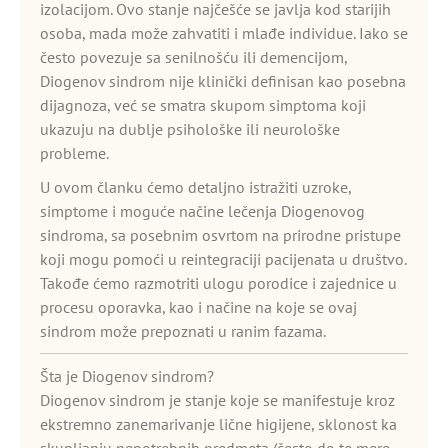
izolacijom. Ovo stanje najčešće se javlja kod starijih
osoba, mada može zahvatiti i mlađe individue. Iako se
često povezuje sa senilnošću ili demencijom,
Diogenov sindrom nije klinički definisan kao posebna
dijagnoza, već se smatra skupom simptoma koji
ukazuju na dublje psihološke ili neurološke
probleme.
U ovom članku ćemo detaljno istražiti uzroke,
simptome i moguće načine lečenja Diogenovog
sindroma, sa posebnim osvrtom na prirodne pristupe
koji mogu pomoći u reintegraciji pacijenata u društvo.
Takođe ćemo razmotriti ulogu porodice i zajednice u
procesu oporavka, kao i načine na koje se ovaj
sindrom može prepoznati u ranim fazama.
Šta je Diogenov sindrom?
Diogenov sindrom je stanje koje se manifestuje kroz
ekstremno zanemarivanje lične higijene, sklonost ka