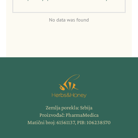
No data was found
Zemlja porekla: Srbija
Proizvođač: PharmaMedica
Matični broj: 61561137, PIB: 106238570