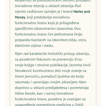
ekspertizu sa preduzetničkim duhom, pružajući
inovativna rešenja u oblasti zdravlja. Pod
njenim vođstvom razvijen je i brend
Herbs and
Honey
, koji predstavlja inovativnu
funkcionalnu hranu koja je prilagođena
specifičnim zdravstvenim izazovima. Ovu
funkcionalnu hranu čini jedinstvena linija
preparata baziranih na lekovitom bilju, voću,
eteričnim uljima i medu.
Njen rad karakteriše holistički pristup zdravlju,
sa posebnim fokusom na prevenciju. Kroz
svoje knjige i stručne publikacije, Jasmina Jović
Novaković kontinuirano deli svoje znanje sa
širom javnošću, pomažući ljudima da bolje
razumeju i upravljaju svojim zdravljem. Njen
doprinos u oblasti predijabetesa i poremećaja
štitne žlezde, kao i razvoj inovativne
funkcionalne hrane, posebno je značajan za
unapređenje preventivne medicine u Srbiji.