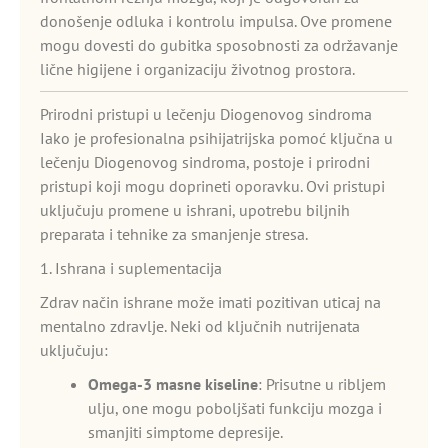
donošenje odluka i kontrolu impulsa. Ove promene
mogu dovesti do gubitka sposobnosti za održavanje
lične higijene i organizaciju životnog prostora.
Prirodni pristupi u lečenju Diogenovog sindroma
Iako je profesionalna psihijatrijska pomoć ključna u
lečenju Diogenovog sindroma, postoje i prirodni
pristupi koji mogu doprineti oporavku. Ovi pristupi
uključuju promene u ishrani, upotrebu biljnih
preparata i tehnike za smanjenje stresa.
1. Ishrana i suplementacija
Zdrav način ishrane može imati pozitivan uticaj na
mentalno zdravlje. Neki od ključnih nutrijenata
uključuju:
Omega-3 masne kiseline
: Prisutne u ribljem
ulju, one mogu poboljšati funkciju mozga i
smanjiti simptome depresije.