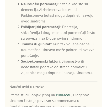
Neurološki poremećaji
: Stanja kao što su
demencija, Alzheimerova bolest ili
Parkinsonova bolest mogu doprineti razvoju
ovog sindroma.
Psihijatrijski poremećaji
: Depresija,
shizofrenija i drugi mentalni poremećaji često
su povezani sa Diogenovim sindromom.
Trauma ili gubitak
: Gubitak voljene osobe ili
traumatično iskustvo može pokrenuti ovakvo
ponašanje.
Socioekonomski faktori
: Siromaštvo ili
nedostatak podrške od strane porodice i
zajednice mogu doprineti razvoju sindroma.
Naučni uvid u uzroke
Prema studiji objavljenoj na
PubMedu
, Diogenov
sindrom često je povezan sa promenama u
frontalnom režnju mozga, koji je odgovoran za