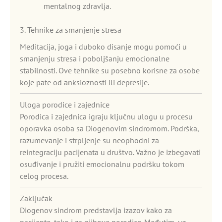
mentalnog zdravlja.
3. Tehnike za smanjenje stresa
Meditacija, joga i duboko disanje mogu pomoći u
smanjenju stresa i poboljšanju emocionalne
stabilnosti. Ove tehnike su posebno korisne za osobe
koje pate od anksioznosti ili depresije.
Uloga porodice i zajednice
Porodica i zajednica igraju ključnu ulogu u procesu
oporavka osoba sa Diogenovim sindromom. Podrška,
razumevanje i strpljenje su neophodni za
reintegraciju pacijenata u društvo. Važno je izbegavati
osuđivanje i pružiti emocionalnu podršku tokom
celog procesa.
Zaključak
Diogenov sindrom predstavlja izazov kako za