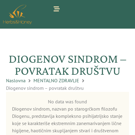
Pređi
na
sadržaj
DIOGENOV SINDROM –
POVRATAK DRUŠTVU
Naslovna
MENTALNO ZDRAVLJE
Diogenov sindrom – povratak društvu
No data was found
Diogenov sindrom, nazvan po starogrčkom filozofu
Diogenu, predstavlja kompleksno psihijatrijsko stanje
koje se karakteriše ekstremnim zanemarivanjem lične
higijene, haotičnim skupljanjem stvari i društvenom