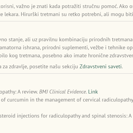
risni, važno je znati kada potražiti stručnu pomoć. Ako os
 lekara. Hirurški tretmani su retko potrebni, ali mogu bi
vno stanje, ali uz pravilnu kombinaciju prirodnih tretman
amatorna ishrana, prirodni suplementi, vežbe i tehnike op
 bilo kog tretmana, posebno ako imate hronične zdravstve
 za zdravlje, posetite našu sekciju
Zdravstveni saveti
.
ulopathy: A review.
BMJ Clinical Evidence
.
Link
le of curcumin in the management of cervical radiculopathy
al steroid injections for radiculopathy and spinal stenosis: