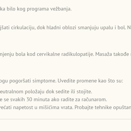
tka bilo kog programa vežbanja.
jšati cirkulaciju, dok hladni oblozi smanjuju upalu i bol.
jenju bola kod cervikalne radikulopatije. Masaža takođe
 mogu pogoršati simptome. Uvedite promene kao što su:
eutralnom položaju dok sedite ili stojite.
te se svakih 30 minuta ako radite za računarom.
ćati napetost u mišićima vrata. Probajte tehnike opuštan