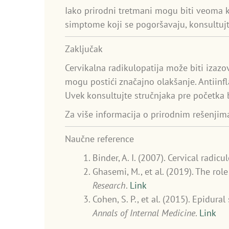
Iako prirodni tretmani mogu biti veoma ko
simptome koji se pogoršavaju, konsultujte
Zaključak
Cervikalna radikulopatija može biti izazo
mogu postići značajno olakšanje. Antiinfl
Uvek konsultujte stručnjaka pre početka
Za više informacija o prirodnim rešenjima
Naučne reference
Binder, A. I. (2007). Cervical radic
Ghasemi, M., et al. (2019). The ro
Research
.
Link
Cohen, S. P., et al. (2015). Epidur
Annals of Internal Medicine
.
Link