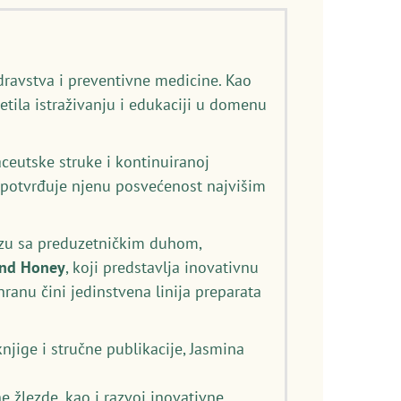
dravstva i preventivne medicine. Kao
etila istraživanju i edukaciji u domenu
eutske struke i kontinuiranoj
) potvrđuje njenu posvećenost najvišim
izu sa preduzetničkim duhom,
and Honey
, koji predstavlja inovativnu
anu čini jedinstvena linija preparata
njige i stručne publikacije, Jasmina
e žlezde, kao i razvoj inovativne