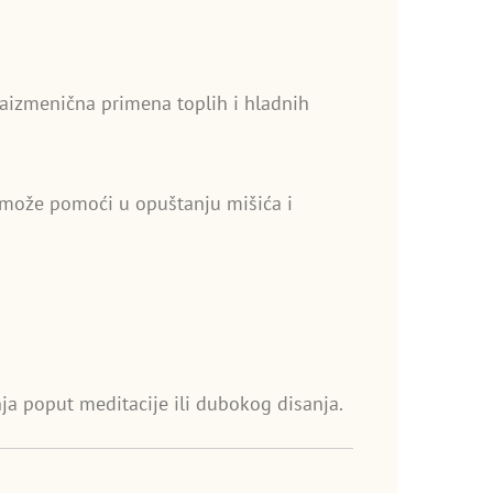
 Naizmenična primena toplih i hladnih
 može pomoći u opuštanju mišića i
ja poput meditacije ili dubokog disanja.