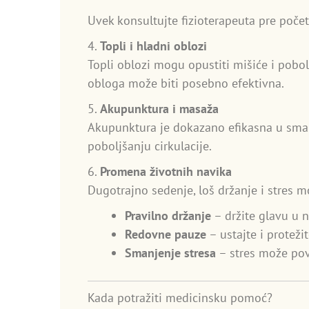
Uvek konsultujte fizioterapeuta pre poče
4.
Topli i hladni oblozi
Topli oblozi mogu opustiti mišiće i pobol
obloga može biti posebno efektivna.
5.
Akupunktura i masaža
Akupunktura je dokazano efikasna u sman
poboljšanju cirkulacije.
6.
Promena životnih navika
Dugotrajno sedenje, loš držanje i stres
Pravilno držanje
– držite glavu u n
Redovne pauze
– ustajte i proteži
Smanjenje stresa
– stres može pove
Kada potražiti medicinsku pomoć?