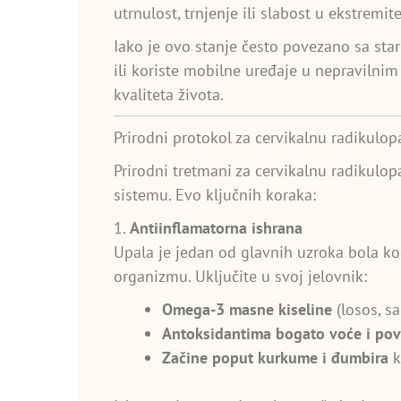
utrnulost, trnjenje ili slabost u ekstremi
Iako je ovo stanje često povezano sa sta
ili koriste mobilne uređaje u nepravilni
kvaliteta života.
Prirodni protokol za cervikalnu radikulop
Prirodni tretmani za cervikalnu radikulop
sistemu. Evo ključnih koraka:
1.
Antiinflamatorna ishrana
Upala je jedan od glavnih uzroka bola ko
organizmu. Uključite u svoj jelovnik:
Omega-3 masne kiseline
(losos, s
Antoksidantima bogato voće i pov
Začine poput kurkume i đumbira
k