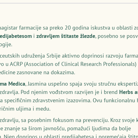
magistar farmacije sa preko 20 godina iskustva u oblasti z
redijabetesom
i
zdravljem štitaste žlezde
, posebno se posv
gije.
utskih udruženja Srbije aktivno doprinosi razvoju farmac
vo u ACRP (Association of Clinical Research Professionals
medicine zasnovane na dokazima.
rma Medica
, Jasmina uspešno spaja svoju stručnu ekspert
 zdravlja. Pod njenim vođstvom razvijen je i brend
Herbs 
a specifičnim zdravstvenim izazovima. Ovu funkcionalnu hr
eričnim uljima i medu.
p zdravlju, sa posebnim fokusom na prevenciju. Kroz svoje k
je znanje sa širom javnošću, pomažući ljudima da bolje
. Njen doprinos u oblasti predijabetesa i poremećaja štitn