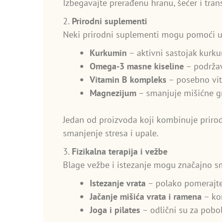
Izbegavajte prerađenu hranu, šećer i tran
2.
Prirodni suplementi
Neki prirodni suplementi mogu pomoći u
Kurkumin
– aktivni sastojak kurk
Omega-3 masne kiseline
– podržav
Vitamin B kompleks
– posebno vita
Magnezijum
– smanjuje mišićne gr
Jedan od proizvoda koji kombinuje priro
smanjenje stresa i upale.
3.
Fizikalna terapija i vežbe
Blage vežbe i istezanje mogu značajno sman
Istezanje vrata
– polako pomerajte 
Jačanje mišića vrata i ramena
– kor
Joga i pilates
– odlični su za pobolj