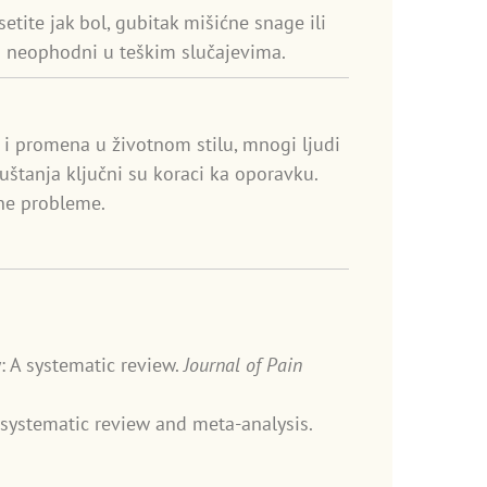
etite jak bol, gubitak mišićne snage ili
ti neophodni u teškim slučajevima.
a i promena u životnom stilu, mnogi ljudi
uštanja ključni su koraci ka oporavku.
ne probleme.
: A systematic review.
Journal of Pain
 A systematic review and meta-analysis.