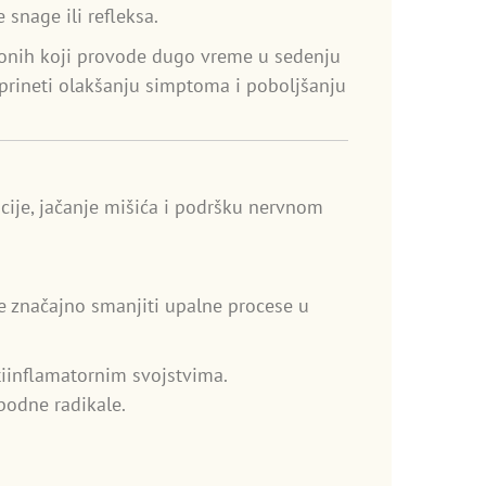
 snage ili refleksa.
o onih koji provode dugo vreme u sedenju
oprineti olakšanju simptoma i poboljšanju
acije, jačanje mišića i podršku nervnom
e značajno smanjiti upalne procese u
tiinflamatornim svojstvima.
obodne radikale.