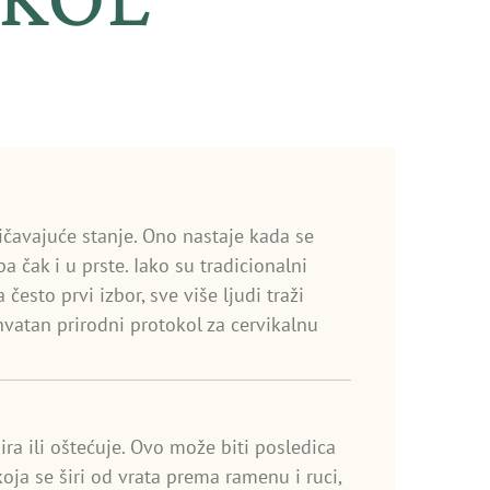
ničavajuće stanje. Ono nastaje kada se
a čak i u prste. Iako su tradicionalni
često prvi izbor, sve više ljudi traži
vatan prirodni protokol za cervikalnu
ra ili oštećuje. Ovo može biti posledica
oja se širi od vrata prema ramenu i ruci,