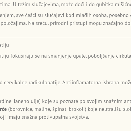
tetima. U težim slučajevima, može doći i do gubitka mišićne
renjem, sve češći su slučajevi kod mlađih osoba, posebn
m položajima. Na sreću, prirodni pristupi mogu značajno d
atiju
atiju fokusiraju se na smanjenje upale, poboljšanje cirkul
d cervikalne radikulopatije. Antiinflamatorna ishrana mož
ardine, laneno ulje) koje su poznate po svojim snažnim an
rće
(borovnice, maline, špinat, brokoli) koje neutrališu sl
oji imaju snažna protivupalna svojstva.