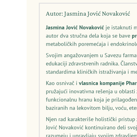
Autor: Jasmina Jović Novaković
Jasmina Jović Novaković
je istaknuti 
autor dva stručna dela koja se bave
p
metaboličkih poremećaja i endokrinolo
Svojim angažovanjem u Savezu farmace
edukaciji zdravstvenih radnika. Članst
standardima kliničkih istraživanja i 
Kao osnivač i
vlasnica kompanije Pha
pružajući inovativna rešenja u oblasti
funkcionalnu hranu koja je prilagođen
baziranih na lekovitom bilju, voću, et
Njen rad karakteriše holistički pristu
Jović Novaković kontinuirano deli svo
razumeju i upravljaju svojim zdravljem