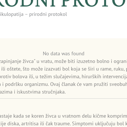
ikulopatija – prirodni protokol
No data was found
"zapinjanje živca" u vratu, može biti izuzetno bolno i ogra
i oštete, što može izazvati bol koja se širi u rame, ruku, p
rotiv bolova ili, u težim slučajevima, hirurških intervencija 
 i podršku organizmu. Ovaj članak će vam pružiti sveobuh
zima i iskustvima stručnjaka.
nastaje kada se koren živca u vratnom delu kičme komprimi
e diska, artritisa ili čak traume. Simptomi uključuju bol k