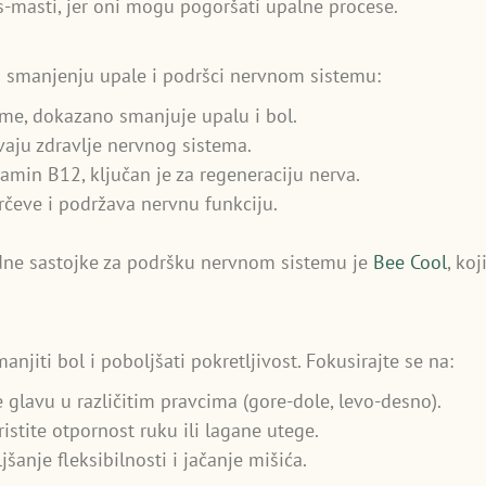
s-masti, jer oni mogu pogoršati upalne procese.
 smanjenju upale i podršci nervnom sistemu:
ume, dokazano smanjuje upalu i bol.
aju zdravlje nervnog sistema.
min B12, ključan je za regeneraciju nerva.
čeve i podržava nervnu funkciju.
dne sastojke za podršku nervnom sistemu je
Bee Cool
, ko
jiti bol i poboljšati pokretljivost. Fokusirajte se na:
glavu u različitim pravcima (gore-dole, levo-desno).
istite otpornost ruku ili lagane utege.
šanje fleksibilnosti i jačanje mišića.