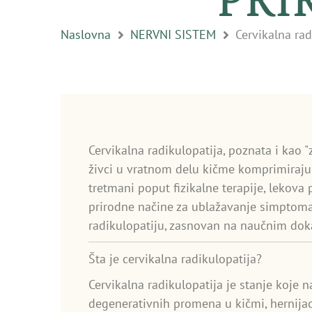
Naslovna
NERVNI SISTEM
Cervikalna rad
Cervikalna radikulopatija, poznata i kao 
živci u vratnom delu kičme komprimiraju il
tretmani poput fizikalne terapije, lekova p
prirodne načine za ublažavanje simptoma
radikulopatiju, zasnovan na naučnim doka
Šta je cervikalna radikulopatija?
Cervikalna radikulopatija je stanje koje 
degenerativnih promena u kičmi, hernijacij