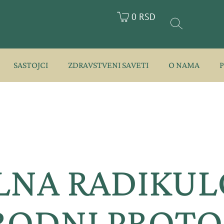
0 RSD
SASTOJCI
ZDRAVSTVENI SAVETI
O NAMA
LNA RADIKULO
RODNI PROT