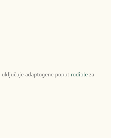
ji uključuje adaptogene poput
rodiole
za