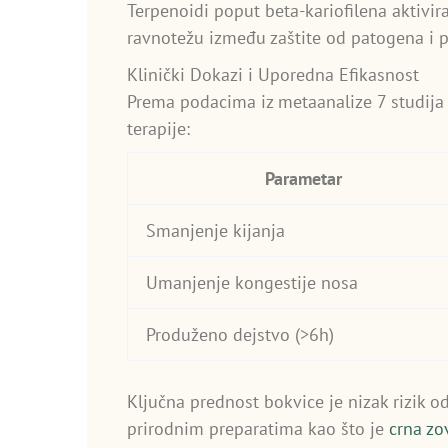
Terpenoidi poput beta-kariofilena aktiv
ravnotežu između zaštite od patogena i pr
Klinički Dokazi i Uporedna Efikasnost
Prema podacima iz metaanalize 7 studija
terapije:
Parametar
Smanjenje kijanja
Umanjenje kongestije nosa
Produženo dejstvo (>6h)
Ključna prednost bokvice je nizak rizik 
prirodnim preparatima kao što je
crna zo