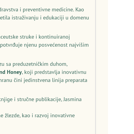
dravstva i preventivne medicine. Kao
etila istraživanju i edukaciji u domenu
eutske struke i kontinuiranoj
) potvrđuje njenu posvećenost najvišim
izu sa preduzetničkim duhom,
and Honey
, koji predstavlja inovativnu
anu čini jedinstvena linija preparata
njige i stručne publikacije, Jasmina
e žlezde, kao i razvoj inovativne