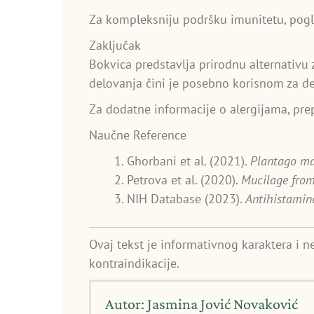
Za kompleksniju podršku imunitetu, pog
Zaključak
Bokvica predstavlja prirodnu alternativu 
delovanja čini je posebno korisnom za de
Za dodatne informacije o alergijama, pr
Naučne Reference
Ghorbani et al. (2021).
Plantago maj
Petrova et al. (2020).
Mucilage from
NIH Database (2023).
Antihistamin
Ovaj tekst je informativnog karaktera i n
kontraindikacije.
Autor: Jasmina Jović Novaković