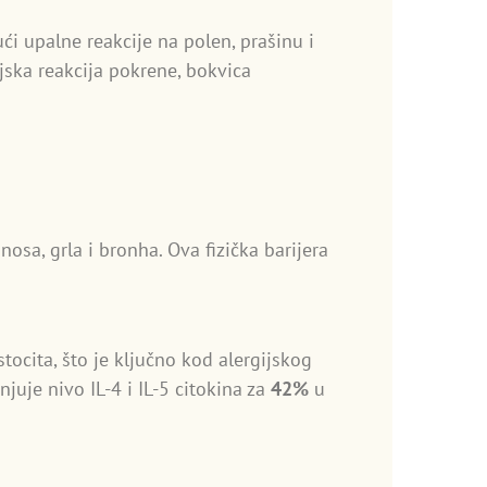
ući upalne reakcije na polen, prašinu i
ijska reakcija pokrene, bokvica
osa, grla i bronha. Ova fizička barijera
stocita, što je ključno kod alergijskog
uje nivo IL-4 i IL-5 citokina za
42%
u