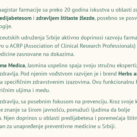
magistar farmacije sa preko 20 godina iskustva u oblasti z
redijabetesom
i
zdravljem štitaste žlezde
, posebno se posv
gije.
utskih udruženja Srbije aktivno doprinosi razvoju farmac
vo u ACRP (Association of Clinical Research Professionals
medicine zasnovane na dokazima.
rma Medica
, Jasmina uspešno spaja svoju stručnu ekspert
 zdravlja. Pod njenim vođstvom razvijen je i brend
Herbs 
a specifičnim zdravstvenim izazovima. Ovu funkcionalnu hr
eričnim uljima i medu.
p zdravlju, sa posebnim fokusom na prevenciju. Kroz svoje k
je znanje sa širom javnošću, pomažući ljudima da bolje
. Njen doprinos u oblasti predijabetesa i poremećaja štitn
an za unapređenje preventivne medicine u Srbiji.