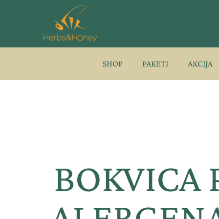
Pređi
na
sadržaj
SHOP
PAKETI
AKCIJA
BOKVICA 
ALERGENA