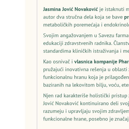
Jasmina Jović Novaković
je istaknuti 
autor dva stručna dela koja se bave
p
metaboličkih poremećaja i endokrinolo
Svojim angažovanjem u Savezu farmace
edukaciji zdravstvenih radnika. Članst
standardima kliničkih istraživanja i 
Kao osnivač i
vlasnica kompanije Pha
pružajući inovativna rešenja u oblasti
funkcionalnu hranu koja je prilagođen
baziranih na lekovitom bilju, voću, et
Njen rad karakteriše holistički pristu
Jović Novaković kontinuirano deli svo
razumeju i upravljaju svojim zdravljem
funkcionalne hrane, posebno je značaj