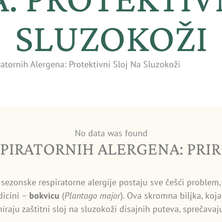
SLUZOKOŽI
ratornih Alergena: Protektivni Sloj Na Sluzokoži
No data was found
PIRATORNIH ALERGENA: PRIR
i sezonske respiratorne alergije postaju sve češći problem
dicini –
bokvicu
(
Plantago major
). Ova skromna biljka, koja
iraju zaštitni sloj na sluzokoži disajnih puteva, sprečava