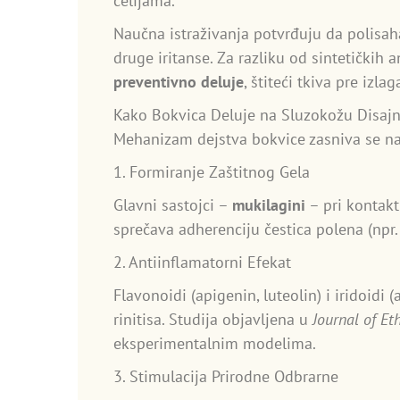
ćelijama.
Naučna istraživanja potvrđuju da polisahar
druge iritanse. Za razliku od sintetičkih 
preventivno deluje
, štiteći tkiva pre izl
Kako Bokvica Deluje na Sluzokožu Disajn
Mehanizam dejstva bokvice zasniva se na
1. Formiranje Zaštitnog Gela
Glavni sastojci –
mukilagini
– pri kontakt
sprečava adherenciju čestica polena (npr. 
2. Antiinflamatorni Efekat
Flavonoidi (apigenin, luteolin) i iridoidi
rinitisa. Studija objavljena u
Journal of E
eksperimentalnim modelima.
3. Stimulacija Prirodne Odbrarne