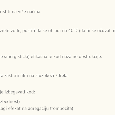
istiti na više načina:
 vrele vode, pustiti da se ohladi na 40°C (da bi se očuvali
 sinergistički) efikasna je kod nazalne opstrukcije.
a zaštitni film na sluzokoži ždrela.
je izbegavati kod:
ezbednost)
lagi efekat na agregaciju trombocita)