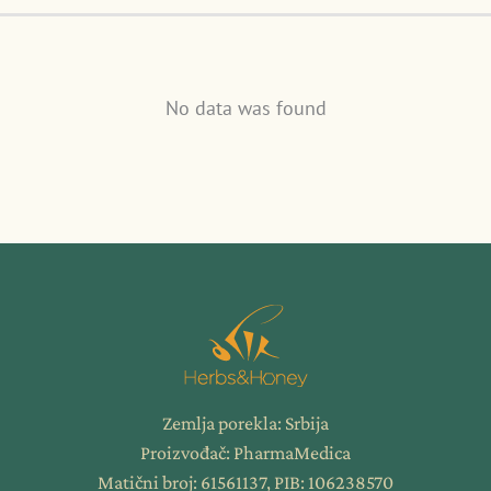
No data was found
Zemlja porekla: Srbija
Proizvođač: PharmaMedica
Matični broj: 61561137, PIB: 106238570