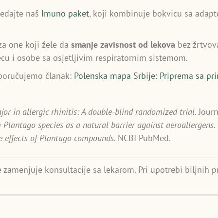
ledajte naš
Imuno paket
, koji kombinuje bokvicu sa adap
za one koji žele da
smanje zavisnost od lekova
bez žrtvov
cu i osobe sa osjetljivim respiratornim sistemom.
eporučujemo članak:
Polenska mapa Srbije: Priprema sa pr
or in allergic rhinitis: A double-blind randomized trial
. Jour
 Plantago species as a natural barrier against aeroallergens
.
e effects of Plantago compounds
. NCBI PubMed.
e zamenjuje konsultacije sa lekarom. Pri upotrebi biljnih 