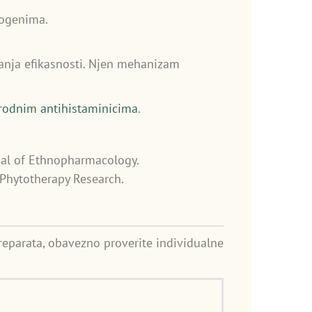
togenima.
anja efikasnosti. Njen mehanizam
irodnim antihistaminicima
.
nal of Ethnopharmacology.
 Phytotherapy Research.
preparata, obavezno proverite individualne