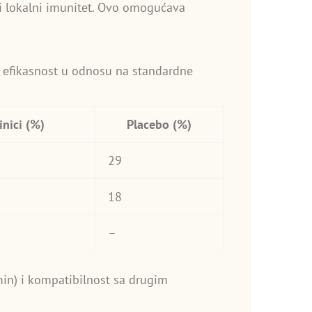
i lokalni imunitet. Ovo omogućava
u efikasnost u odnosu na standardne
inici (%)
Placebo (%)
29
18
–
min) i kompatibilnost sa drugim