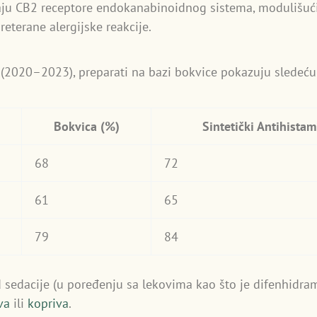
iraju CB2 receptore endokanabinoidnog sistema, modulišuć
eterane alergijske reakcije.
 (2020–2023), preparati na bazi bokvice pokazuju sledeć
Bokvica (%)
Sintetički Antihistam
68
72
61
65
79
84
od sedacije (u poređenju sa lekovima kao što je difenhidra
va
ili
kopriva
.