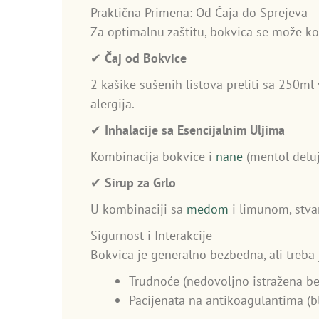
Praktična Primena: Od Čaja do Sprejeva
Za optimalnu zaštitu, bokvica se može kor
✔
Čaj od Bokvice
2 kašike sušenih listova preliti sa 250ml
alergija.
✔
Inhalacije sa Esencijalnim Uljima
Kombinacija bokvice i
nane
(mentol deluje
✔
Sirup za Grlo
U kombinaciji sa
medom
i limunom, stvar
Sigurnost i Interakcije
Bokvica je generalno bezbedna, ali treba 
Trudnoće (nedovoljno istražena b
Pacijenata na antikoagulantima (b