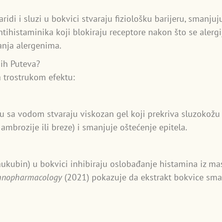
idi i sluzi u bokvici stvaraju fiziološku barijeru, smanjuj
antihistaminika koji blokiraju receptore nakon što se alerg
aganja alergenima.
ih Puteva?
 trostrukom efektu:
u sa vodom stvaraju viskozan gel koji prekriva sluzokožu n
ambrozije ili breze) i smanjuje oštećenje epitela.
 (aukubin) u bokvici inhibiraju oslobađanje histamina iz ma
thnopharmacology
(2021) pokazuje da ekstrakt bokvice smanj