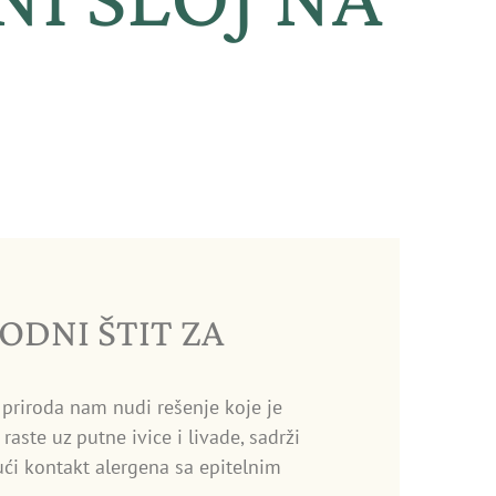
ODNI ŠTIT ZA
, priroda nam nudi rešenje koje je
 raste uz putne ivice i livade, sadrži
jući kontakt alergena sa epitelnim