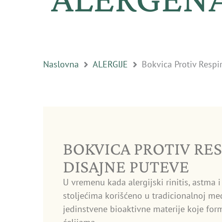
Naslovna
ALERGIJE
Bokvica Protiv Respi
BOKVICA PROTIV RES
DISAJNE PUTEVE
U vremenu kada alergijski rinitis, astma 
stoljećima korišćeno u tradicionalnoj me
jedinstvene bioaktivne materije koje form