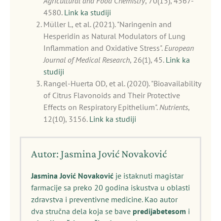
Agricultural and Food Chemistry
, 70(15), 4567-
4580.
Link ka studiji
Müller L, et al. (2021). "Naringenin and
Hesperidin as Natural Modulators of Lung
Inflammation and Oxidative Stress".
European
Journal of Medical Research
, 26(1), 45.
Link ka
studiji
Rangel-Huerta OD, et al. (2020). "Bioavailability
of Citrus Flavonoids and Their Protective
Effects on Respiratory Epithelium".
Nutrients
,
12(10), 3156.
Link ka studiji
Autor: Jasmina Jović Novaković
Jasmina Jović Novaković
je istaknuti magistar
farmacije sa preko 20 godina iskustva u oblasti
zdravstva i preventivne medicine. Kao autor
dva stručna dela koja se bave
predijabetesom
i