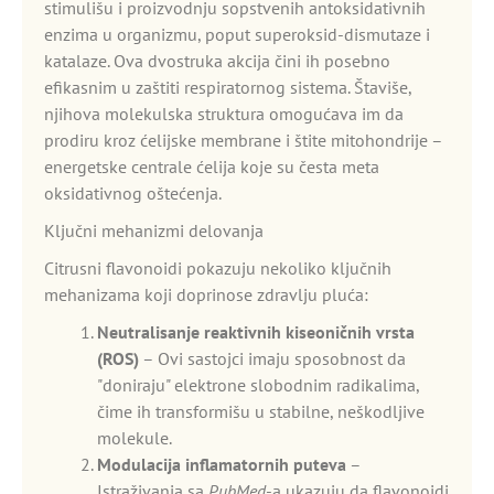
stimulišu i proizvodnju sopstvenih antoksidativnih
enzima u organizmu, poput superoksid-dismutaze i
katalaze. Ova dvostruka akcija čini ih posebno
efikasnim u zaštiti respiratornog sistema. Štaviše,
njihova molekulska struktura omogućava im da
prodiru kroz ćelijske membrane i štite mitohondrije –
energetske centrale ćelija koje su česta meta
oksidativnog oštećenja.
Ključni mehanizmi delovanja
Citrusni flavonoidi pokazuju nekoliko ključnih
mehanizama koji doprinose zdravlju pluća:
Neutralisanje reaktivnih kiseoničnih vrsta
(ROS)
– Ovi sastojci imaju sposobnost da
"doniraju" elektrone slobodnim radikalima,
čime ih transformišu u stabilne, neškodljive
molekule.
Modulacija inflamatornih puteva
–
Istraživanja sa
PubMed
-a ukazuju da flavonoidi