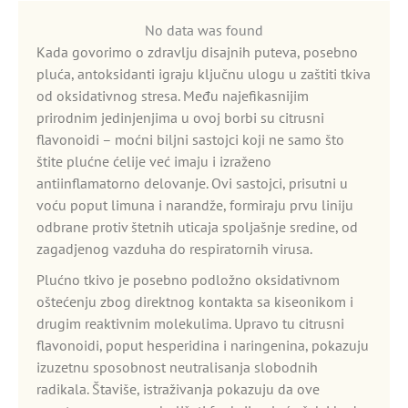
No data was found
Kada govorimo o zdravlju disajnih puteva, posebno
pluća, antoksidanti igraju ključnu ulogu u zaštiti tkiva
od oksidativnog stresa. Među najefikasnijim
prirodnim jedinjenjima u ovoj borbi su citrusni
flavonoidi – moćni biljni sastojci koji ne samo što
štite plućne ćelije već imaju i izraženo
antiinflamatorno delovanje. Ovi sastojci, prisutni u
voću poput limuna i narandže, formiraju prvu liniju
odbrane protiv štetnih uticaja spoljašnje sredine, od
zagadjenog vazduha do respiratornih virusa.
Plućno tkivo je posebno podložno oksidativnom
oštećenju zbog direktnog kontakta sa kiseonikom i
drugim reaktivnim molekulima. Upravo tu citrusni
flavonoidi, poput hesperidina i naringenina, pokazuju
izuzetnu sposobnost neutralisanja slobodnih
radikala. Štaviše, istraživanja pokazuju da ove