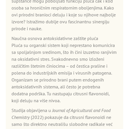
supstance mogu poboljšati funkciju pluća čak i kod
osoba sa hroničnim respiratornim oboljenjima. Kako
ovi prirodni branioci deluju i koje su njihove najbolje
izvore? Istražimo dublje ovu fascinantnu sinergiju
prirode i nauke.
Naučna osnova antoksidativne zaštite pluća
Pluća su organski sistem koji neprestano komunicira
sa spoljašnjom sredinom, što ih čini izuzetno ranjivim
na oksidativni stres. Svakodnevno smo izloženi
različitim štetnim činiocima – od čestica prašine i
polena do industrijskih emisija i virusnih patogena.
Organizam se prirodno brani putem endogenih
antoksidativnih sistema, ali često je potrebna
dodatna podrška. Tu nastupaju citrusni flavonoidi,
koji deluju na više nivoa.
Studija objavljena u
Journal of Agricultural and Food
Chemistry
(2022) pokazuje da citrusni flavonoidi ne
samo što direktno neutrališu slobodne radikale već