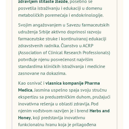
zdravljem štitaste žlezde
, posebno se
posvetila istraživanju i edukaciji u domenu
metaboličkih poremećaja i endokrinologije.
Svojim angažovanjem u Savezu farmaceutskih
udruženja Srbije aktivno doprinosi razvoju
farmaceutske struke i kontinuiranoj edukaciji
zdravstvenih radnika. Članstvo u ACRP
(Association of Clinical Research Professionals)
potvrđuje njenu posvećenost najvišim
standardima kliničkih istraživanja i medicine
zasnovane na dokazima.
Kao osnivač i
vlasnica kompanije Pharma
Medica
, Jasmina uspešno spaja svoju stručnu
ekspertizu sa preduzetničkim duhom, pružajući
inovativna rešenja u oblasti zdravlja. Pod
njenim vođstvom razvijen je i brend
Herbs and
Honey
, koji predstavlja inovativnu
funkcionalnu hranu koja je prilagođena