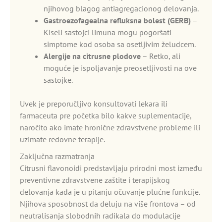
njihovog blagog antiagregacionog delovanja.
Gastroezofagealna refluksna bolest (GERB)
–
Kiseli sastojci limuna mogu pogoršati
simptome kod osoba sa osetljivim želudcem.
Alergije na citrusne plodove
– Retko, ali
moguće je ispoljavanje preosetljivosti na ove
sastojke.
Uvek je preporučljivo konsultovati lekara ili
farmaceuta pre početka bilo kakve suplementacije,
naročito ako imate hronične zdravstvene probleme ili
uzimate redovne terapije.
Zaključna razmatranja
Citrusni flavonoidi predstavljaju prirodni most između
preventivne zdravstvene zaštite i terapijskog
delovanja kada je u pitanju očuvanje plućne funkcije.
Njihova sposobnost da deluju na više frontova – od
neutralisanja slobodnih radikala do modulacije