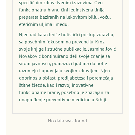
specifičnim zdravstvenim izazovima. Ovu
funkcionalnu hranu čini jedinstvena linija
preparata baziranih na lekovitom bilju, voću,
eteričnim uljima i medu.
Njen rad karakteriše holistički pristup zdravlju,
sa posebnim fokusom na prevenciju. Kroz
svoje knjige i stručne publikacije, Jasmina Jović
Novaković kontinuirano deli svoje znanje sa
širom javnošću, pomažući ljudima da bolje
razumeju i upravljaju svojim zdravljem. Njen
doprinos u oblasti predijabetesa i poremećaja
štitne žlezde, kao i razvoj inovativne
funkcionalne hrane, posebno je značajan za
unapređenje preventivne medicine u Srbiji.
No data was found