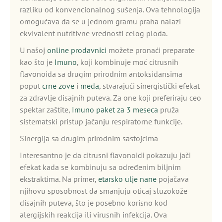
razliku od konvencionalnog sušenja. Ova tehnologija
omogućava da se u jednom gramu praha nalazi
ekvivalent nutritivne vrednosti celog ploda.
U našoj
online prodavnici
možete pronaći preparate
kao što je
Imuno
, koji kombinuje moć citrusnih
flavonoida sa drugim prirodnim antoksidansima
poput
crne zove
i
meda
, stvarajući sinergistički efekat
za zdravlje disajnih puteva. Za one koji preferiraju ceo
spektar zaštite,
Imuno paket za 3 meseca
pruža
sistematski pristup jačanju respiratorne funkcije.
Sinergija sa drugim prirodnim sastojcima
Interesantno je da citrusni flavonoidi pokazuju jači
efekat kada se kombinuju sa određenim biljnim
ekstraktima. Na primer,
etarsko ulje nane
pojačava
njihovu sposobnost da smanjuju oticaj sluzokože
disajnih puteva, što je posebno korisno kod
alergijskih reakcija ili virusnih infekcija. Ova