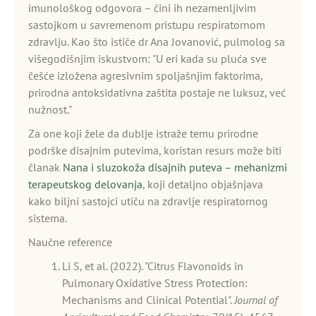
imunološkog odgovora – čini ih nezamenljivim
sastojkom u savremenom pristupu respiratornom
zdravlju. Kao što ističe dr Ana Jovanović, pulmolog sa
višegodišnjim iskustvom: "U eri kada su pluća sve
češće izložena agresivnim spoljašnjim faktorima,
prirodna antoksidativna zaštita postaje ne luksuz, već
nužnost."
Za one koji žele da dublje istraže temu prirodne
podrške disajnim putevima, koristan resurs može biti
članak
Nana i sluzokoža disajnih puteva – mehanizmi
terapeutskog delovanja
, koji detaljno objašnjava
kako biljni sastojci utiču na zdravlje respiratornog
sistema.
Naučne reference
Li S, et al. (2022). "Citrus Flavonoids in
Pulmonary Oxidative Stress Protection:
Mechanisms and Clinical Potential".
Journal of