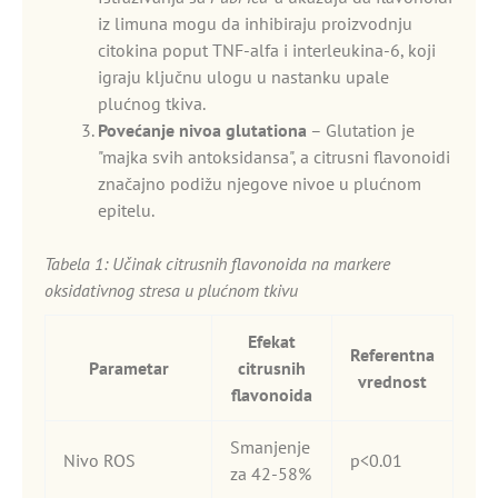
iz limuna mogu da inhibiraju proizvodnju
citokina poput TNF-alfa i interleukina-6, koji
igraju ključnu ulogu u nastanku upale
plućnog tkiva.
Povećanje nivoa glutationa
– Glutation je
"majka svih antoksidansa", a citrusni flavonoidi
značajno podižu njegove nivoe u plućnom
epitelu.
Tabela 1: Učinak citrusnih flavonoida na markere
oksidativnog stresa u plućnom tkivu
Efekat
Referentna
Parametar
citrusnih
vrednost
flavonoida
Smanjenje
Nivo ROS
p<0.01
za 42-58%