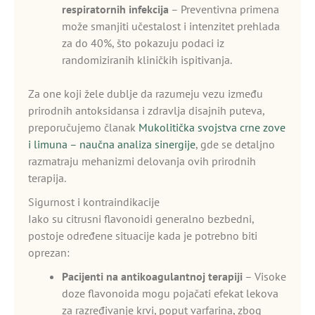
respiratornih infekcija
– Preventivna primena
može smanjiti učestalost i intenzitet prehlada
za do 40%, što pokazuju podaci iz
randomiziranih kliničkih ispitivanja.
Za one koji žele dublje da razumeju vezu između
prirodnih antoksidansa i zdravlja disajnih puteva,
preporučujemo članak
Mukolitička svojstva crne zove
i limuna – naučna analiza sinergije
, gde se detaljno
razmatraju mehanizmi delovanja ovih prirodnih
terapija.
Sigurnost i kontraindikacije
Iako su citrusni flavonoidi generalno bezbedni,
postoje određene situacije kada je potrebno biti
oprezan:
Pacijenti na antikoagulantnoj terapiji
– Visoke
doze flavonoida mogu pojačati efekat lekova
za razređivanje krvi, poput varfarina, zbog