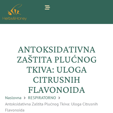
Pređi
na
sadržaj
ANTOKSIDATIVNA
ZAŠTITA PLUĆNOG
TKIVA: ULOGA
CITRUSNIH
FLAVONOIDA
Naslovna
RESPIRATORNO
Antoksidativna Zaštita Plućnog Tkiva: Uloga Citrusnih
Flavonoida