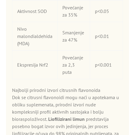
Povećanje
Aktivnost SOD
p<0.05
za 35%
Nivo
Smanjenje
malondialdehida
p<0.01
za 47%
(MDA)
Povećanje
Ekspresija Nrf2
za 2,3
p<0.001
puta
Najbolji prirodni izvori citrusnih flavonoida
Dok se citrusni flavonoidi mogu naći u apotekama u
obliku suplemenata, prirodni izvori nude
kompleksniji profil aktivnih sastojaka i bolju
bioraspoloživost.
Liofilizirani limun
predstavlja
posebno bogat izvor ovih jedinjenja, jer proces
liofilizacije očuva do 98% originalnih nutrijenata, za