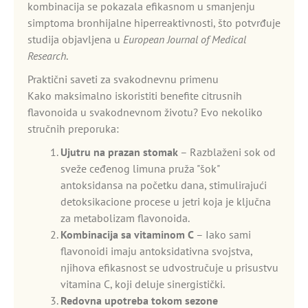
kombinacija se pokazala efikasnom u smanjenju
simptoma bronhijalne hiperreaktivnosti, što potvrđuje
studija objavljena u
European Journal of Medical
Research
.
Praktični saveti za svakodnevnu primenu
Kako maksimalno iskoristiti benefite citrusnih
flavonoida u svakodnevnom životu? Evo nekoliko
stručnih preporuka:
Ujutru na prazan stomak
– Razblaženi sok od
sveže ceđenog limuna pruža "šok"
antoksidansa na početku dana, stimulirajući
detoksikacione procese u jetri koja je ključna
za metabolizam flavonoida.
Kombinacija sa vitaminom C
– Iako sami
flavonoidi imaju antoksidativna svojstva,
njihova efikasnost se udvostručuje u prisustvu
vitamina C, koji deluje sinergistički.
Redovna upotreba tokom sezone