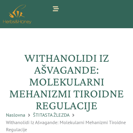
Pređi
na
sadržaj
WITHANOLIDI IZ
AŠVAGANDE:
MOLEKULARNI
MEHANIZMI TIROIDNE
REGULACIJE
Naslovna
ŠTITASTA ŽLEZDA
Withanolidi Iz Ašvagande: Molekularni Mehanizmi Tiroidne
Regulacije