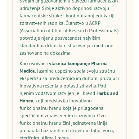
Svojim angažovanjem u Savezu farmaceutskih
udruženja Srbije aktivno doprinosi razvoju
farmaceutske struke i kontinuiranoj edukaciji
zdravstvenih radnika. Članstvo u ACRP
(Association of Clinical Research Professionals)
potvrđuje njenu posvećenost najvišim
standardima kliničkih istraživanja i medicine
zasnovane na dokazima.
Kao osnivač i
vlasnica kompanije Pharma
Medica
, Jasmina uspešno spaja svoju stručnu
ekspertizu sa preduzetničkim duhom, pružajući
inovativna rešenja u oblasti zdravlja. Pod
njenim vođstvom razvijen je i brend
Herbs and
Honey
, koji predstavlja inovativnu
funkcionalnu hranu koja je prilagođena
specifičnim zdravstvenim izazovima. Ovu
funkcionalnu hranu čini jedinstvena linija
preparata baziranih na lekovitom bilju, voću,
eteričnim uljima i medu.