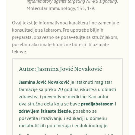
inflammatory agents targeting NF-κB signaling
.
Molecular Immunology, 135, 1-9.
Ovaj tekst je informativnog karaktera i ne zamenjuje
konsultacije sa lekarom. Pre upotrebe biljnih
preparata, obavezno se posavetujte sa stručnjakom,
posebno ako imate hronične bolesti ili uzimate
lekove.
Autor: Jasmina Jović Novaković
Jasmina Jović Novaković
je istaknuti magistar
farmacije sa preko 20 godina iskustva u oblasti
zdravstva i preventivne medicine. Kao autor
dva stručna dela koja se bave
predijabetesom
i
zdravljem štitaste žlezde
, posebno se
posvetila istraživanju i edukaciji u domenu
metaboličkih poremećaja i endokrinologije.