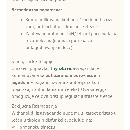
Bezbednosna napomena:
Kontraindikovana kod nelečene hipertireoze
zbog potencijalne stimulacije žlezde.
Zahteva monitoring TSH/T4 kod pacijenata na
levotiroksinu (moguća potreba za
prilagodjavanjem doze).
Sinergističke Terapije
U našem pripravku
ThyroCare
, ašvaganda je
kombinovana sa
liofiliziranom borovnicom
i
jagodom
– bogatim izvorima antocijana koji
pojačavaju antiinflamatorni efekat. Ova sinergija
omogućuje celovit pristup regulaciji štitaste žlezde.
Zaključna Razmatranja
Withanolidi iz ašvagande nude multi-target pristup u
lečenju tiroidnih disfunkcija, delujući na:
✔ Hormonsku sintezu