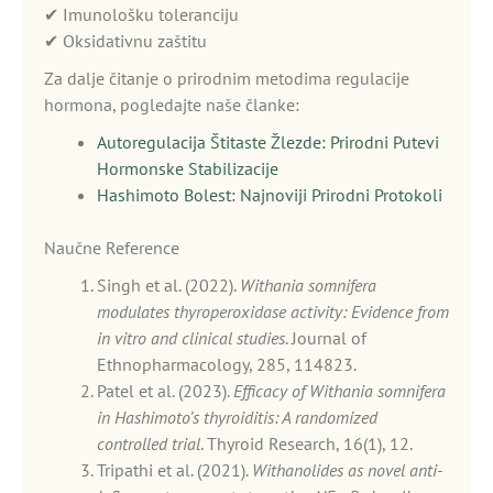
✔ Imunološku toleranciju
✔ Oksidativnu zaštitu
Za dalje čitanje o prirodnim metodima regulacije
hormona, pogledajte naše članke:
Autoregulacija Štitaste Žlezde: Prirodni Putevi
Hormonske Stabilizacije
Hashimoto Bolest: Najnoviji Prirodni Protokoli
Naučne Reference
Singh et al. (2022).
Withania somnifera
modulates thyroperoxidase activity: Evidence from
in vitro and clinical studies
. Journal of
Ethnopharmacology, 285, 114823.
Patel et al. (2023).
Efficacy of Withania somnifera
in Hashimoto’s thyroiditis: A randomized
controlled trial
. Thyroid Research, 16(1), 12.
Tripathi et al. (2021).
Withanolides as novel anti-