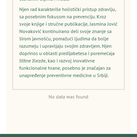
Njen rad karakteriše holistički pristup zdravlju,
sa posebnim fokusom na prevenciju. Kroz
svoje knjige i stručne publikacije, Jasmina Jović
Novaković kontinuirano deli svoje znanje sa
širom javnošću, pomažući ljudima da bolje
razumeju i upravljaju svojim zdravljem. Njen
doprinos u oblasti predijabetesa i poremećaja
štitne žlezde, kao i razvoj inovativne
funkcionalne hrane, posebno je značajan za
unapređenje preventivne medicine u Srbiji.
No data was found