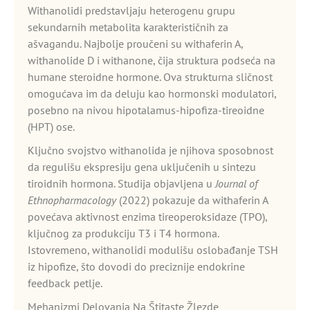
Withanolidi predstavljaju heterogenu grupu
sekundarnih metabolita karakterističnih za
ašvagandu. Najbolje proučeni su withaferin A,
withanolide D i withanone, čija struktura podseća na
humane steroidne hormone. Ova strukturna sličnost
omogućava im da deluju kao hormonski modulatori,
posebno na nivou hipotalamus-hipofiza-tireoidne
(HPT) ose.
Ključno svojstvo withanolida je njihova sposobnost
da regulišu ekspresiju gena uključenih u sintezu
tiroidnih hormona. Studija objavljena u
Journal of
Ethnopharmacology
(2022) pokazuje da withaferin A
povećava aktivnost enzima tireoperoksidaze (TPO),
ključnog za produkciju T3 i T4 hormona.
Istovremeno, withanolidi modulišu oslobađanje TSH
iz hipofize, što dovodi do preciznije endokrine
feedback petlje.
Mehanizmi Delovanja Na Štitaste Žlezde