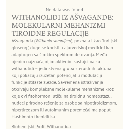
No data was found
WITHANOLIDI IZ AŠVAGANDE:
MOLEKULARNI MEHANIZMI
TIROIDNE REGULACIJE
Ašvaganda (
Withania somnifera
), poznata i kao "indijski
ginseng", dugo se koristi u ajurvedskoj medicini kao
adaptogen sa širokim spektrom delovanja. Među
njenim najznačajnijim aktivnim sastojcima su
withanolidi – jedinstvena grupa steroidnih laktona
koji pokazuju izuzetan potencijal u modulaciji
funkcije štitaste žlezde. Savremena istraživanja
otkrivaju kompleksne molekularne mehanizme kroz
koje ovi fitohormoni utiču na tiroidnu homeostazu,
nudeći prirodno rešenje za osobe sa hipotiroidizmom,
hipertireozom ili autoimunim poremećajima poput
Hashimoto tireoiditisa.
Biohemijski Profil Withanolida