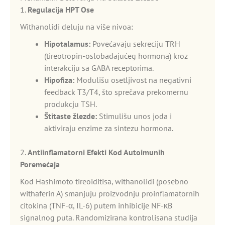
1.
Regulacija HPT Ose
Withanolidi deluju na više nivoa:
Hipotalamus:
Povećavaju sekreciju TRH
(tireotropin-oslobađajućeg hormona) kroz
interakciju sa GABA receptorima.
Hipofiza:
Modulišu osetljivost na negativni
feedback T3/T4, što sprečava prekomernu
produkcju TSH.
Štitaste žlezde:
Stimulišu unos joda i
aktiviraju enzime za sintezu hormona.
2.
Antiinflamatorni Efekti Kod Autoimunih
Poremećaja
Kod Hashimoto tireoiditisa, withanolidi (posebno
withaferin A) smanjuju proizvodnju proinflamatornih
citokina (TNF-α, IL-6) putem inhibicije NF-κB
signalnog puta. Randomizirana kontrolisana studija