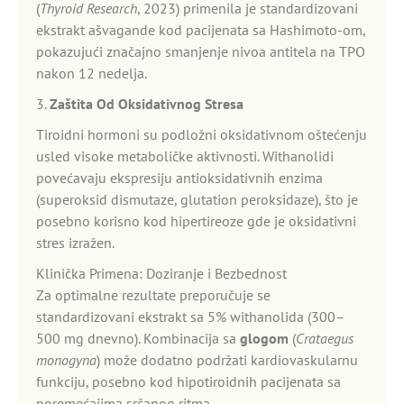
(
Thyroid Research
, 2023) primenila je standardizovani
ekstrakt ašvagande kod pacijenata sa Hashimoto-om,
pokazujući značajno smanjenje nivoa antitela na TPO
nakon 12 nedelja.
3.
Zaštita Od Oksidativnog Stresa
Tiroidni hormoni su podložni oksidativnom oštećenju
usled visoke metaboličke aktivnosti. Withanolidi
povećavaju ekspresiju antioksidativnih enzima
(superoksid dismutaze, glutation peroksidaze), što je
posebno korisno kod hipertireoze gde je oksidativni
stres izražen.
Klinička Primena: Doziranje i Bezbednost
Za optimalne rezultate preporučuje se
standardizovani ekstrakt sa 5% withanolida (300–
500 mg dnevno). Kombinacija sa
glogom
(
Crataegus
monogyna
) može dodatno podržati kardiovaskularnu
funkciju, posebno kod hipotiroidnih pacijenata sa
poremećajima srčanog ritma.