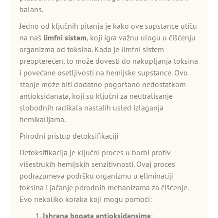
balans.
Jedno od ključnih pitanja je kako ove supstance utiču
na naš
limfni sistem
, koji igra važnu ulogu u čišćenju
organizma od toksina. Kada je limfni sistem
preopterećen, to može dovesti do nakupljanja toksina
i povećane osetljivosti na hemijske supstance. Ovo
stanje može biti dodatno pogoršano nedostatkom
antioksidanata, koji su ključni za neutralisanje
slobodnih radikala nastalih usled izlaganja
hemikalijama.
Prirodni pristup detoksifikaciji
Detoksifikacija je ključni proces u borbi protiv
višestrukih hemijskih senzitivnosti. Ovaj proces
podrazumeva podršku organizmu u eliminaciji
toksina i jačanje prirodnih mehanizama za čišćenje.
Evo nekoliko koraka koji mogu pomoći:
Ishrana bogata antioksidansima
: