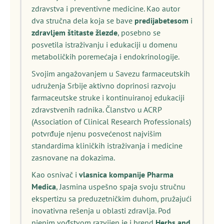
zdravstva i preventivne medicine. Kao autor
dva stručna dela koja se bave
predijabetesom
i
zdravljem štitaste žlezde
, posebno se
posvetila istraživanju i edukaciji u domenu
metaboličkih poremećaja i endokrinologije.
Svojim angažovanjem u Savezu farmaceutskih
udruženja Srbije aktivno doprinosi razvoju
farmaceutske struke i kontinuiranoj edukaciji
zdravstvenih radnika. Članstvo u ACRP
(Association of Clinical Research Professionals)
potvrđuje njenu posvećenost najvišim
standardima kliničkih istraživanja i medicine
zasnovane na dokazima.
Kao osnivač i
vlasnica kompanije Pharma
Medica
, Jasmina uspešno spaja svoju stručnu
ekspertizu sa preduzetničkim duhom, pružajući
inovativna rešenja u oblasti zdravlja. Pod
njenim vođstvom razvijen je i brend
Herbs and