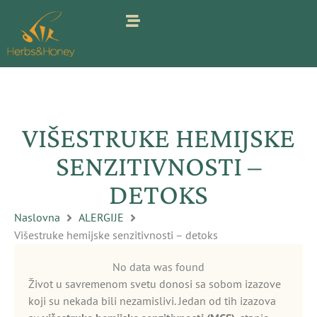
Pređi
na
sadržaj
VIŠESTRUKE HEMIJSKE
SENZITIVNOSTI –
DETOKS
Naslovna
ALERGIJE
Višestruke hemijske senzitivnosti – detoks
No data was found
Život u savremenom svetu donosi sa sobom izazove
koji su nekada bili nezamislivi. Jedan od tih izazova