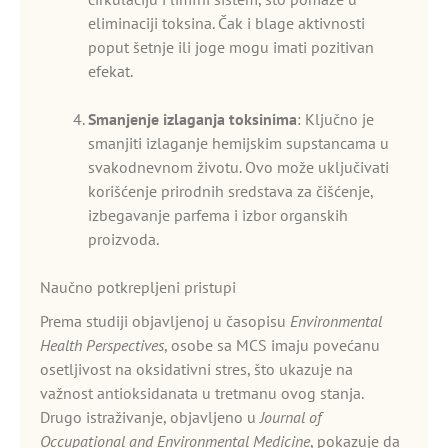
eliminaciji toksina. Čak i blage aktivnosti
poput šetnje ili joge mogu imati pozitivan
efekat.
Smanjenje izlaganja toksinima
: Ključno je
smanjiti izlaganje hemijskim supstancama u
svakodnevnom životu. Ovo može uključivati
korišćenje prirodnih sredstava za čišćenje,
izbegavanje parfema i izbor organskih
proizvoda.
Naučno potkrepljeni pristupi
Prema studiji objavljenoj u časopisu
Environmental
Health Perspectives
, osobe sa MCS imaju povećanu
osetljivost na oksidativni stres, što ukazuje na
važnost antioksidanata u tretmanu ovog stanja.
Drugo istraživanje, objavljeno u
Journal of
Occupational and Environmental Medicine
, pokazuje da