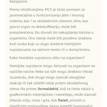
bezopasne.
Prema istraživanjima, MCS je često povezan sa
poremećajima u funkcionisanju jetre i imunog
sistema, kao i sa oksidativnim stresom. Jetra, kao
glavni organ za detoksifikaciju, može biti
preopterećena, što dovodi do nakupljanja toksina u
organizmu. Ovo stanje može biti posebno izraženo
kod osoba koje su dugo izložene hemijskim
supstancama na radnom mestu ili u domaćinstvu.
Kako hemijske supstance utiču na organizam?
Hemijske supstance mogu delovati na organizam na
različite načine. Neke od njih mogu direktno iritirati
sluzokožu, dok druge mogu izazvati alergijske
reakcije ili čak oštetiti ćelije putem oksidativnog
stresa. Na primer,
formaldehid
, koji se često nalazi u
građevinskim materijalima i nameštaju, može izazvati
iritaciju očiju, nosa i grla, dok
ftalati
, prisutni u
plastičnim proizvodima, mogu remetiti hormonalni