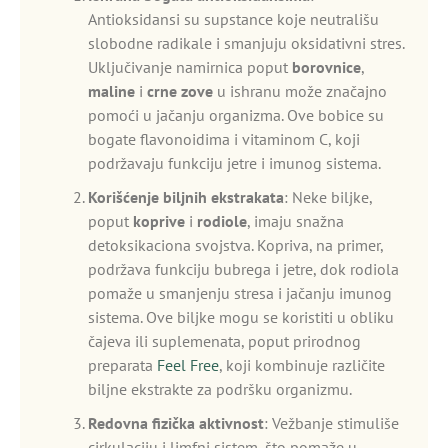
Antioksidansi su supstance koje neutrališu
slobodne radikale i smanjuju oksidativni stres.
Uključivanje namirnica poput
borovnice
,
maline
i
crne zove
u ishranu može značajno
pomoći u jačanju organizma. Ove bobice su
bogate flavonoidima i vitaminom C, koji
podržavaju funkciju jetre i imunog sistema.
Korišćenje biljnih ekstrakata
: Neke biljke,
poput
koprive
i
rodiole
, imaju snažna
detoksikaciona svojstva. Kopriva, na primer,
podržava funkciju bubrega i jetre, dok rodiola
pomaže u smanjenju stresa i jačanju imunog
sistema. Ove biljke mogu se koristiti u obliku
čajeva ili suplemenata, poput prirodnog
preparata
Feel Free
, koji kombinuje različite
biljne ekstrakte za podršku organizmu.
Redovna fizička aktivnost
: Vežbanje stimuliše
cirkulaciju i limfni sistem, što pomaže u