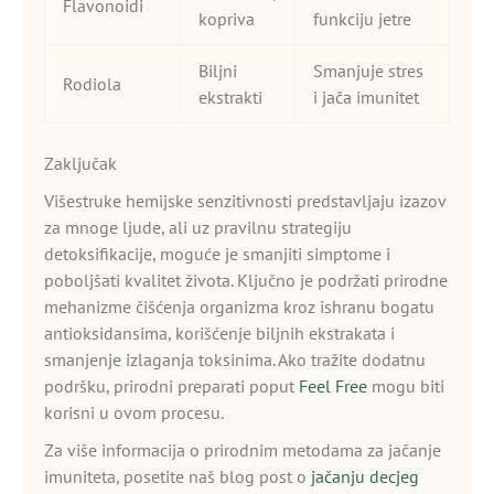
Flavonoidi
kopriva
funkciju jetre
Biljni
Smanjuje stres
Rodiola
ekstrakti
i jača imunitet
Zaključak
Višestruke hemijske senzitivnosti predstavljaju izazov
za mnoge ljude, ali uz pravilnu strategiju
detoksifikacije, moguće je smanjiti simptome i
poboljšati kvalitet života. Ključno je podržati prirodne
mehanizme čišćenja organizma kroz ishranu bogatu
antioksidansima, korišćenje biljnih ekstrakata i
smanjenje izlaganja toksinima. Ako tražite dodatnu
podršku, prirodni preparati poput
Feel Free
mogu biti
korisni u ovom procesu.
Za više informacija o prirodnim metodama za jačanje
imuniteta, posetite naš blog post o
jačanju decjeg