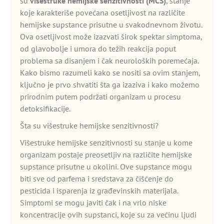
su
višestruke hemijske senzitivnosti (MCS)
, stanje
koje karakteriše povećana osetljivost na različite
hemijske supstance prisutne u svakodnevnom životu.
Ova osetljivost može izazvati širok spektar simptoma,
od glavobolje i umora do težih reakcija poput
problema sa disanjem i čak neuroloških poremećaja.
Kako bismo razumeli kako se nositi sa ovim stanjem,
ključno je prvo shvatiti šta ga izaziva i kako možemo
prirodnim putem podržati organizam u procesu
detoksifikacije.
Šta su višestruke hemijske senzitivnosti?
Višestruke hemijske senzitivnosti su stanje u kome
organizam postaje preosetljiv na različite hemijske
supstance prisutne u okolini. Ove supstance mogu
biti sve od parfema i sredstava za čišćenje do
pesticida i isparenja iz građevinskih materijala.
Simptomi se mogu javiti čak i na vrlo niske
koncentracije ovih supstanci, koje su za većinu ljudi