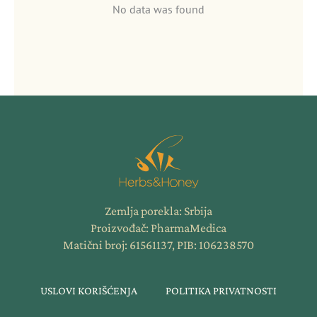
No data was found
Zemlja porekla: Srbija
Proizvođač: PharmaMedica
Matični broj: 61561137, PIB: 106238570
USLOVI KORIŠĆENJA
POLITIKA PRIVATNOSTI