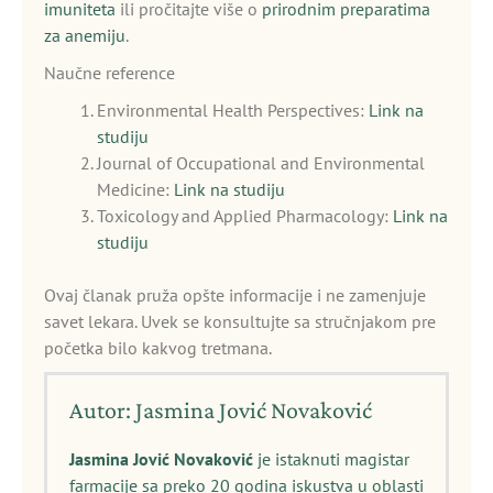
imuniteta
ili pročitajte više o
prirodnim preparatima
za anemiju
.
Naučne reference
Environmental Health Perspectives:
Link na
studiju
Journal of Occupational and Environmental
Medicine:
Link na studiju
Toxicology and Applied Pharmacology:
Link na
studiju
Ovaj članak pruža opšte informacije i ne zamenjuje
savet lekara. Uvek se konsultujte sa stručnjakom pre
početka bilo kakvog tretmana.
Autor: Jasmina Jović Novaković
Jasmina Jović Novaković
je istaknuti magistar
farmacije sa preko 20 godina iskustva u oblasti