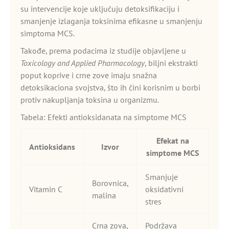
su intervencije koje uključuju detoksifikaciju i
smanjenje izlaganja toksinima efikasne u smanjenju
simptoma MCS.
Takođe, prema podacima iz studije objavljene u
Toxicology and Applied Pharmacology
, biljni ekstrakti
poput koprive i crne zove imaju snažna
detoksikaciona svojstva, što ih čini korisnim u borbi
protiv nakupljanja toksina u organizmu.
Tabela: Efekti antioksidanata na simptome MCS
Efekat na
Antioksidans
Izvor
simptome MCS
Smanjuje
Borovnica,
Vitamin C
oksidativni
malina
stres
Crna zova,
Podržava