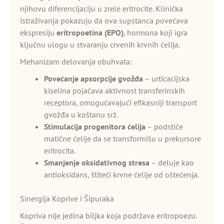
njihovu diferencijaciju u zrele eritrocite. Klinička
istraživanja pokazuju da ova supstanca povećava
ekspresiju
eritropoetina (EPO)
, hormona koji igra
ključnu ulogu u stvaranju crvenih krvnih ćelija.
Mehanizam delovanja obuhvata:
Povećanje apsorpcije gvožđa
– urticacijska
kiselina pojačava aktivnost transferinskih
receptora, omogućavajući efikasniji transport
gvožđa u koštanu srž.
Stimulacija progenitora ćelija
– podstiče
matične ćelije da se transformišu u prekursore
eritrocita.
Smanjenje oksidativnog stresa
– deluje kao
antioksidans, štiteći krvne ćelije od oštećenja.
Sinergija Koprive i Šipuraka
Kopriva nije jedina biljka koja podržava eritropoezu.