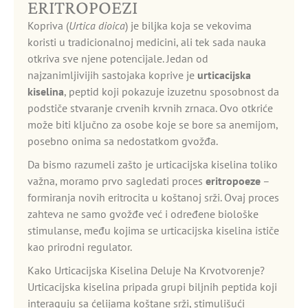
ERITROPOEZI
Kopriva (
Urtica dioica
) je biljka koja se vekovima
koristi u tradicionalnoj medicini, ali tek sada nauka
otkriva sve njene potencijale. Jedan od
najzanimljivijih sastojaka koprive je
urticacijska
kiselina
, peptid koji pokazuje izuzetnu sposobnost da
podstiče stvaranje crvenih krvnih zrnaca. Ovo otkriće
može biti ključno za osobe koje se bore sa anemijom,
posebno onima sa nedostatkom gvožđa.
Da bismo razumeli zašto je urticacijska kiselina toliko
važna, moramo prvo sagledati proces
eritropoeze
–
formiranja novih eritrocita u koštanoj srži. Ovaj proces
zahteva ne samo gvožđe već i određene biološke
stimulanse, među kojima se urticacijska kiselina ističe
kao prirodni regulator.
Kako Urticacijska Kiselina Deluje Na Krvotvorenje?
Urticacijska kiselina pripada grupi biljnih peptida koji
interaguju sa ćelijama koštane srži, stimulišući