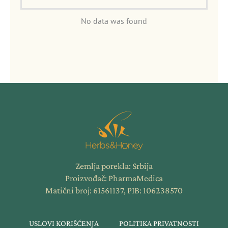
No data was found
Zemlja porekla: Srbija
Proizvođač: PharmaMedica
Matični broj: 61561137, PIB: 106238570
USLOVI KORIŠĆENJA
POLITIKA PRIVATNOSTI