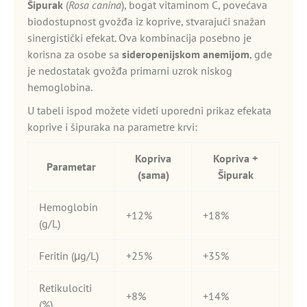
Šipurak
(
Rosa canina
), bogat vitaminom C, povećava
biodostupnost gvožđa iz koprive, stvarajući snažan
sinergistički efekat. Ova kombinacija posebno je
korisna za osobe sa
sideropenijskom anemijom
, gde
je nedostatak gvožđa primarni uzrok niskog
hemoglobina.
U tabeli ispod možete videti uporedni prikaz efekata
koprive i šipuraka na parametre krvi:
Kopriva
Kopriva +
Parametar
(sama)
Šipurak
Hemoglobin
+12%
+18%
(g/L)
Feritin (μg/L)
+25%
+35%
Retikulociti
+8%
+14%
(%)