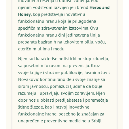
inovativna rešenja u oblasti zdravlja. Pod
njenim vođstvom razvijen je i brend
Herbs and
Honey
, koji predstavlja inovativnu
funkcionalnu hranu koja je prilagođena
specifičnim zdravstvenim izazovima. Ovu
funkcionalnu hranu čini jedinstvena linija
preparata baziranih na lekovitom bilju, voću,
eteričnim uljima i medu.
Njen rad karakteriše holistički pristup zdravlju,
sa posebnim fokusom na prevenciju. Kroz
svoje knjige i stručne publikacije, Jasmina Jović
Novaković kontinuirano deli svoje znanje sa
širom javnošću, pomažući ljudima da bolje
razumeju i upravljaju svojim zdravljem. Njen
doprinos u oblasti predijabetesa i poremećaja
štitne žlezde, kao i razvoj inovativne
funkcionalne hrane, posebno je značajan za
unapređenje preventivne medicine u Srbiji.