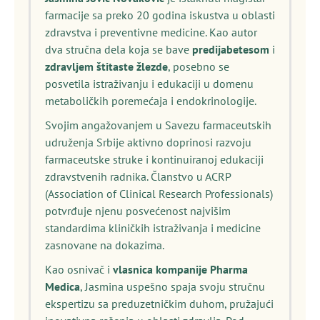
farmacije sa preko 20 godina iskustva u oblasti
zdravstva i preventivne medicine. Kao autor
dva stručna dela koja se bave
predijabetesom
i
zdravljem štitaste žlezde
, posebno se
posvetila istraživanju i edukaciji u domenu
metaboličkih poremećaja i endokrinologije.
Svojim angažovanjem u Savezu farmaceutskih
udruženja Srbije aktivno doprinosi razvoju
farmaceutske struke i kontinuiranoj edukaciji
zdravstvenih radnika. Članstvo u ACRP
(Association of Clinical Research Professionals)
potvrđuje njenu posvećenost najvišim
standardima kliničkih istraživanja i medicine
zasnovane na dokazima.
Kao osnivač i
vlasnica kompanije Pharma
Medica
, Jasmina uspešno spaja svoju stručnu
ekspertizu sa preduzetničkim duhom, pružajući