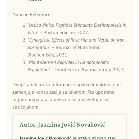
Naučne Reference
"Urtica dioica Peptides Stimulate Erythropoiesis in
Vitro"
– Phytomedicine, 2022.
"Synergistic Effects of Rose Hip and Nettle on Iron
Absorption"
– Journal of Nutritional
Biochemistry, 2021.
"Plant-Derived Peptides in Hematopoietic
Regulation"
– Frontiers in Pharmacology, 2023.
Ovaj članak pruža informacije opšteg karaktera i ne
zamenjuje konsultacije sa lekarom. Pre upotrebe
biljnih preparata, obavezno se posavetujte sa
stručnjakom.
Autor: Jasmina Jović Novaković
Jasmina Jović Novaković
je istaknuti magistar