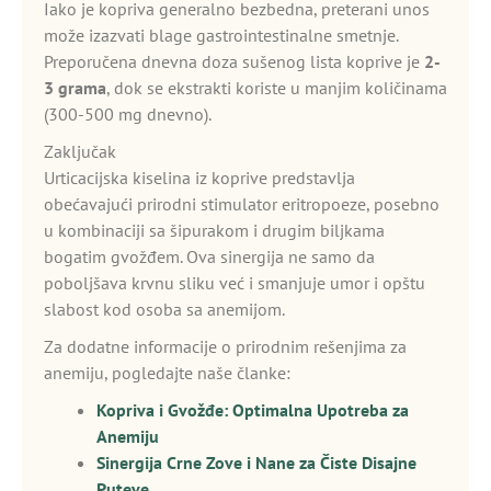
Iako je kopriva generalno bezbedna, preterani unos
može izazvati blage gastrointestinalne smetnje.
Preporučena dnevna doza sušenog lista koprive je
2-
3 grama
, dok se ekstrakti koriste u manjim količinama
(300-500 mg dnevno).
Zaključak
Urticacijska kiselina iz koprive predstavlja
obećavajući prirodni stimulator eritropoeze, posebno
u kombinaciji sa šipurakom i drugim biljkama
bogatim gvožđem. Ova sinergija ne samo da
poboljšava krvnu sliku već i smanjuje umor i opštu
slabost kod osoba sa anemijom.
Za dodatne informacije o prirodnim rešenjima za
anemiju, pogledajte naše članke:
Kopriva i Gvožđe: Optimalna Upotreba za
Anemiju
Sinergija Crne Zove i Nane za Čiste Disajne
Puteve