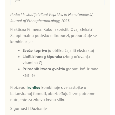
Podaci iz studije "Plant Peptides in Hematopoiesis",
Journal of Ethnopharmacology, 2023.
Praktična Primena: Kako Iskoristiti Ovaj Efekat?
Za optimalnu podršku eritropoezi, preporučuje se
kombinacija:
Sveže koprive
(u obliku čaja ili ekstrakta)
Liofiliziranog šipuraka
(zbog očuvanja
vitamina C)
Prirodnih izvora gvožđa
(poput liofilizirane
kajsije)
Proizvod
IronBee
kombinuje ove sastojke u
balansiranoj formuli, obezbeđujući sve potrebne
nutrijente za zdravu krvnu sliku.
Sigurnost i Doziranje