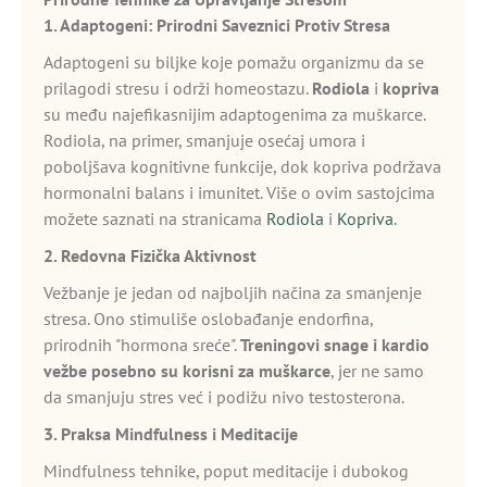
1. Adaptogeni: Prirodni Saveznici Protiv Stresa
Adaptogeni su biljke koje pomažu organizmu da se
prilagodi stresu i održi homeostazu.
Rodiola
i
kopriva
su među najefikasnijim adaptogenima za muškarce.
Rodiola, na primer, smanjuje osećaj umora i
poboljšava kognitivne funkcije, dok kopriva podržava
hormonalni balans i imunitet. Više o ovim sastojcima
možete saznati na stranicama
Rodiola
i
Kopriva
.
2. Redovna Fizička Aktivnost
Vežbanje je jedan od najboljih načina za smanjenje
stresa. Ono stimuliše oslobađanje endorfina,
prirodnih "hormona sreće".
Treningovi snage i kardio
vežbe posebno su korisni za muškarce
, jer ne samo
da smanjuju stres već i podižu nivo testosterona.
3. Praksa Mindfulness i Meditacije
Mindfulness tehnike, poput meditacije i dubokog