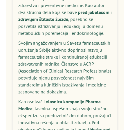
zdravstva i preventivne medicine. Kao autor
dva stručna dela koja se bave
predijabetesom
i
zdravljem štitaste žlezde
, posebno se
posvetila istraživanju i edukaciji u domenu
metaboličkih poremećaja i endokrinologije.
Svojim angažovanjem u Savezu farmaceutskih
udruženja Srbije aktivno doprinosi razvoju
farmaceutske struke i kontinuiranoj edukaciji
zdravstvenih radnika. Članstvo u ACRP
(Association of Clinical Research Professionals)
potvrđuje njenu posvećenost najvišim
standardima kliničkih istraživanja i medicine
zasnovane na dokazima.
Kao osnivač i
vlasnica kompanije Pharma
Medica
, Jasmina uspešno spaja svoju stručnu
ekspertizu sa preduzetničkim duhom, pružajući
inovativna rešenja u oblasti zdravlja. Pod
njenim vođstvom razvijen je i brend
Herbs and