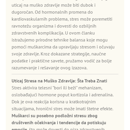
uticaj na muško zdravlje može biti dubok i
dugoročan. Od hormonalnih promena do
kardiovaskularnih problema, stres može poremetiti
ravnotežu organizma i dovesti do ozbiljnih
zdravstvenih komplikacija. U ovom članku
istražujemo prirodne tehnike balansa koje mogu
pomoći muškarcima da upravljaju stresom i očuvaju
svoje zdravlje. Kroz dokazane strategije, naučne
podatke i praktične savete, pružamo vodič za bolje
razumevanje i rešavanje ovog izazova.
Uticaj Stresa na Muško Zdravlje: Šta Treba Znati
Stres aktivira telesni "bori ili beži" mehanizam,
oslobađajući hormone poput kortizola i adrenalina.
Dok je ova reakcija korisna u kratkotrajnim
situacijama, hronični stres može imati štetne efekte.
Muškarci su posebno podložni stresu zbog
društvenih očekivanja i tendencije da potiskuju
emocije
, što može dovesti do niza zdravstvenih