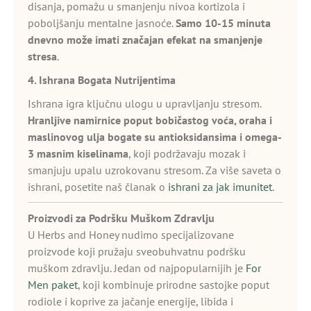
disanja, pomažu u smanjenju nivoa kortizola i
poboljšanju mentalne jasnoće.
Samo 10-15 minuta
dnevno može imati značajan efekat na smanjenje
stresa
.
4. Ishrana Bogata Nutrijentima
Ishrana igra ključnu ulogu u upravljanju stresom.
Hranljive namirnice poput bobičastog voća, oraha i
maslinovog ulja bogate su antioksidansima i omega-
3 masnim kiselinama
, koji podržavaju mozak i
smanjuju upalu uzrokovanu stresom. Za više saveta o
ishrani, posetite naš članak o
ishrani za jak imunitet
.
Proizvodi za Podršku Muškom Zdravlju
U Herbs and Honey nudimo specijalizovane
proizvode koji pružaju sveobuhvatnu podršku
muškom zdravlju. Jedan od najpopularnijih je
For
Men paket
, koji kombinuje prirodne sastojke poput
rodiole i koprive za jačanje energije, libida i