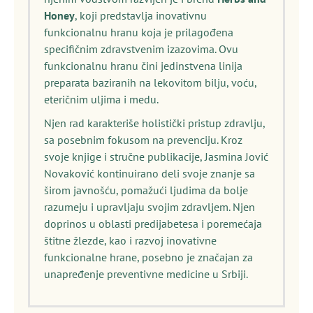
Honey
, koji predstavlja inovativnu
funkcionalnu hranu koja je prilagođena
specifičnim zdravstvenim izazovima. Ovu
funkcionalnu hranu čini jedinstvena linija
preparata baziranih na lekovitom bilju, voću,
eteričnim uljima i medu.
Njen rad karakteriše holistički pristup zdravlju,
sa posebnim fokusom na prevenciju. Kroz
svoje knjige i stručne publikacije, Jasmina Jović
Novaković kontinuirano deli svoje znanje sa
širom javnošću, pomažući ljudima da bolje
razumeju i upravljaju svojim zdravljem. Njen
doprinos u oblasti predijabetesa i poremećaja
štitne žlezde, kao i razvoj inovativne
funkcionalne hrane, posebno je značajan za
unapređenje preventivne medicine u Srbiji.