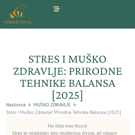
Pređi
na
sadržaj
STRES I MUŠKO
ZDRAVLJE: PRIRODNE
TEHNIKE BALANSA
[2025]
Naslovna
MUŠKO ZDRAVLJE
Stres i Muško Zdravlje: Prirodne Tehnike Balansa [2025]
No data was found
Stres je neizbežan deo modernog života, ali njegov