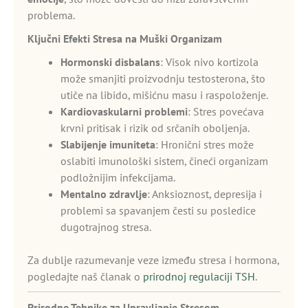
problema.
Ključni Efekti Stresa na Muški Organizam
Hormonski disbalans
: Visok nivo kortizola
može smanjiti proizvodnju testosterona, što
utiče na libido, mišićnu masu i raspoloženje.
Kardiovaskularni problemi
: Stres povećava
krvni pritisak i rizik od srčanih oboljenja.
Slabijenje imuniteta
: Hronični stres može
oslabiti imunološki sistem, čineći organizam
podložnijim infekcijama.
Mentalno zdravlje
: Anksioznost, depresija i
problemi sa spavanjem česti su posledice
dugotrajnog stresa.
Za dublje razumevanje veze između stresa i hormona,
pogledajte naš članak o
prirodnoj regulaciji TSH
.
Prirodne Tehnike za Upravljanje Stresom