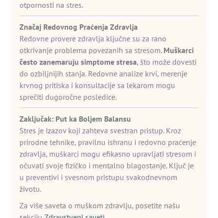
otpornosti na stres.
Značaj Redovnog Praćenja Zdravlja
Redovne provere zdravlja ključne su za rano
otkrivanje problema povezanih sa stresom.
Muškarci
često zanemaruju simptome stresa
, što može dovesti
do ozbiljnijih stanja. Redovne analize krvi, merenje
krvnog pritiska i konsultacije sa lekarom mogu
sprečiti dugoročne posledice.
Zaključak: Put ka Boljem Balansu
Stres je izazov koji zahteva svestran pristup. Kroz
prirodne tehnike, pravilnu ishranu i redovno praćenje
zdravlja, muškarci mogu efikasno upravljati stresom i
očuvati svoje fizičko i mentalno blagostanje. Ključ je
u preventivi i svesnom pristupu svakodnevnom
životu.
Za više saveta o muškom zdravlju, posetite našu
sekciju
Zdravstveni saveti
.