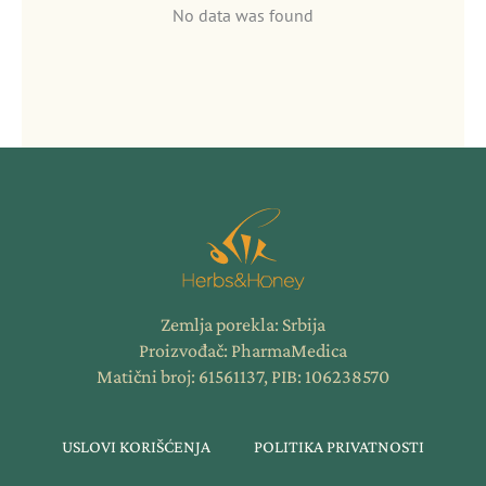
No data was found
Zemlja porekla: Srbija
Proizvođač: PharmaMedica
Matični broj: 61561137, PIB: 106238570
USLOVI KORIŠĆENJA
POLITIKA PRIVATNOSTI