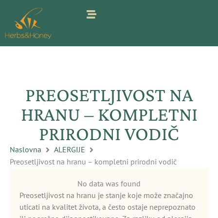
Pređi
na
sadržaj
PREOSETLJIVOST NA
HRANU – KOMPLETNI
PRIRODNI VODIČ
Naslovna
ALERGIJE
Preosetljivost na hranu – kompletni prirodni vodič
No data was found
Preosetljivost na hranu je stanje koje može značajno
uticati na kvalitet života, a često ostaje neprepoznato