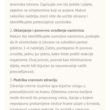
dnevnika ishrane. Zapisujte sve što jedete i pijete,
zajedno sa simptomima koji se pojave. Nakon
nekoliko nedelja, moći ćete da uočite obrasce i
identifikujete potencijalne uzročnike.
2.
Uklanjanje i ponovno uvođenje namirnica
Nakon što identifikujete sumnjive namirnice, probajte
da ih eliminišete iz ishrane na određeni period
(obično 2-4 nedelje). Zatim, postepeno ih ponovo
uvodite, jednu po jednu, kako biste pratili reakcije
organizma. Ovaj proces, poznat kao eliminaciona
dijeta, može biti ključan za razumevanje vaših
preosetljivosti.
3.
Podrška crevnom zdravlju
Zdravlje crevne sluznice igra ključnu ulogu u
preosetljivosti na hranu. Oštećena crevna barijera
može dovesti do propusnog creva, stanja u kojem
nepotpuno probavljene čestice hrane ulaze u krvotok,
izazivajući upalne reakcije. Za podršku crevnom