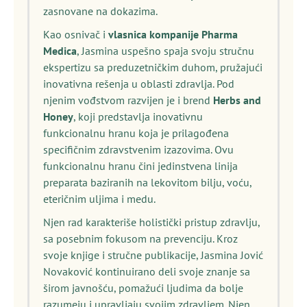
zasnovane na dokazima.
Kao osnivač i
vlasnica kompanije Pharma
Medica
, Jasmina uspešno spaja svoju stručnu
ekspertizu sa preduzetničkim duhom, pružajući
inovativna rešenja u oblasti zdravlja. Pod
njenim vođstvom razvijen je i brend
Herbs and
Honey
, koji predstavlja inovativnu
funkcionalnu hranu koja je prilagođena
specifičnim zdravstvenim izazovima. Ovu
funkcionalnu hranu čini jedinstvena linija
preparata baziranih na lekovitom bilju, voću,
eteričnim uljima i medu.
Njen rad karakteriše holistički pristup zdravlju,
sa posebnim fokusom na prevenciju. Kroz
svoje knjige i stručne publikacije, Jasmina Jović
Novaković kontinuirano deli svoje znanje sa
širom javnošću, pomažući ljudima da bolje
razumeju i upravljaju svojim zdravljem. Njen