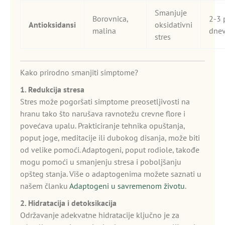
Smanjuje
Borovnica,
2-3 
Antioksidansi
oksidativni
malina
dne
stres
Kako prirodno smanjiti simptome?
1. Redukcija stresa
Stres može pogoršati simptome preosetljivosti na
hranu tako što narušava ravnotežu crevne flore i
povećava upalu. Prakticiranje tehnika opuštanja,
poput joge, meditacije ili dubokog disanja, može biti
od velike pomoći. Adaptogeni, poput rodiole, takođe
mogu pomoći u smanjenju stresa i poboljšanju
opšteg stanja. Više o adaptogenima možete saznati u
našem članku
Adaptogeni u savremenom životu
.
2. Hidratacija i detoksikacija
Održavanje adekvatne hidratacije ključno je za