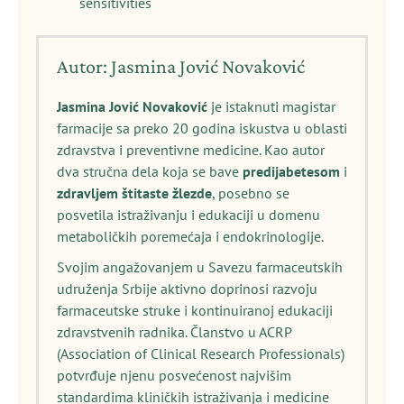
sensitivities
Autor: Jasmina Jović Novaković
Jasmina Jović Novaković
je istaknuti magistar
farmacije sa preko 20 godina iskustva u oblasti
zdravstva i preventivne medicine. Kao autor
dva stručna dela koja se bave
predijabetesom
i
zdravljem štitaste žlezde
, posebno se
posvetila istraživanju i edukaciji u domenu
metaboličkih poremećaja i endokrinologije.
Svojim angažovanjem u Savezu farmaceutskih
udruženja Srbije aktivno doprinosi razvoju
farmaceutske struke i kontinuiranoj edukaciji
zdravstvenih radnika. Članstvo u ACRP
(Association of Clinical Research Professionals)
potvrđuje njenu posvećenost najvišim
standardima kliničkih istraživanja i medicine