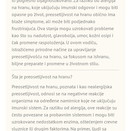
ili pogrešno dijagnostikovano. Za razliku od alergija
na hranu, koje uključuju imunski odgovor i mogu biti
opasne po život, preosetljivost na hranu obično ima
blaže simptome, ali može biti podjednako
frustrirajuća. Ova stanja mogu uzrokovati probleme
kao što su nadutost, glavobolja, umor, kožni osipi i
čak promene raspoloženja. U ovom vodiču,
istražićemo prirodne načine za upravljanje
preosetljivošću na hranu, sa fokusom na ishranu,
biljne preparate i promene u životnom stilu.
Šta je preosetljivost na hranu?
Preosetljivost na hranu, poznata i kao nealergijska
preosetljivost, odnosi se na negativne reakcije
organizma na određene namirnice koje ne uključuju
imunski sistem. Za razliku od alergija, ove reakcije su
često povezane sa probavnim sistemom i mogu biti
uzrokovane nedostatkom enzima, oštećenjem crevne
sluznice ili drugim faktorima. Na primer, ljudi sa