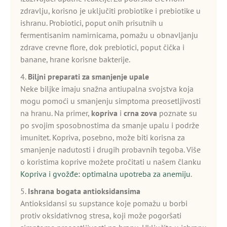
zdravlju, korisno je uključiti probiotike i prebiotike u
ishranu. Probiotici, poput onih prisutnih u
fermentisanim namirnicama, pomažu u obnavljanju
zdrave crevne flore, dok prebiotici, poput čička i
banane, hrane korisne bakterije.
4.
Biljni preparati za smanjenje upale
Neke biljke imaju snažna antiupalna svojstva koja
mogu pomoći u smanjenju simptoma preosetljivosti
na hranu. Na primer,
kopriva
i
crna zova
poznate su
po svojim sposobnostima da smanje upalu i podrže
imunitet. Kopriva, posebno, može biti korisna za
smanjenje nadutosti i drugih probavnih tegoba. Više
o koristima koprive možete pročitati u našem članku
Kopriva i gvožđe: optimalna upotreba za anemiju
.
5.
Ishrana bogata antioksidansima
Antioksidansi su supstance koje pomažu u borbi
protiv oksidativnog stresa, koji može pogoršati