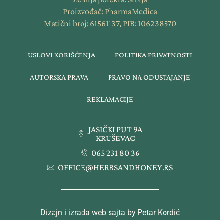
Proizvođač: PharmaMedica
Matični broj: 61561137, PIB: 106238570
USLOVI KORIŠĆENJA
POLITIKA PRIVATNOSTI
AUTORSKA PRAVA
PRAVO NA ODUSTAJANJE
REKLAMACIJE
JASIČKI PUT 9A
KRUŠEVAC
065 231 80 36
OFFICE@HERBSANDHONEY.RS
Dizajn i izrada web sajta by Petar Kordić