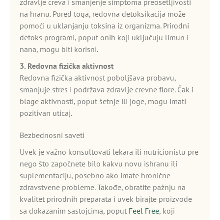
zdravlje creva i smanjenje simptoma preosetljivosti
na hranu. Pored toga, redovna detoksikacija može
pomoći u uklanjanju toksina iz organizma. Prirodni
detoks programi, poput onih koji uključuju limun i
nana, mogu biti korisni.
3. Redovna fizička aktivnost
Redovna fizička aktivnost poboljšava probavu,
smanjuje stres i podržava zdravlje crevne flore. Čak i
blage aktivnosti, poput šetnje ili joge, mogu imati
pozitivan uticaj.
Bezbednosni saveti
Uvek je važno konsultovati lekara ili nutricionistu pre
nego što započnete bilo kakvu novu ishranu ili
suplementaciju, posebno ako imate hronične
zdravstvene probleme. Takođe, obratite pažnju na
kvalitet prirodnih preparata i uvek birajte proizvode
sa dokazanim sastojcima, poput
Feel Free
, koji