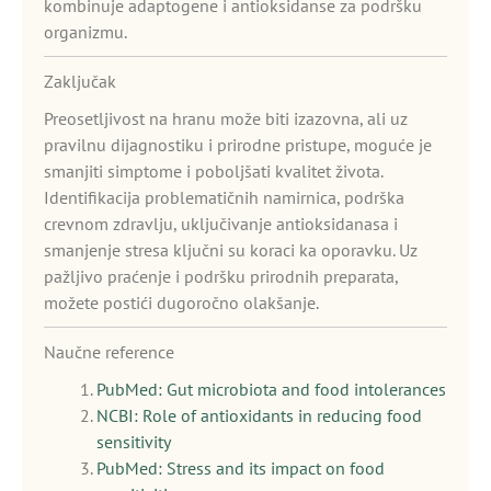
kombinuje adaptogene i antioksidanse za podršku
organizmu.
Zaključak
Preosetljivost na hranu može biti izazovna, ali uz
pravilnu dijagnostiku i prirodne pristupe, moguće je
smanjiti simptome i poboljšati kvalitet života.
Identifikacija problematičnih namirnica, podrška
crevnom zdravlju, uključivanje antioksidanasa i
smanjenje stresa ključni su koraci ka oporavku. Uz
pažljivo praćenje i podršku prirodnih preparata,
možete postići dugoročno olakšanje.
Naučne reference
PubMed: Gut microbiota and food intolerances
NCBI: Role of antioxidants in reducing food
sensitivity
PubMed: Stress and its impact on food