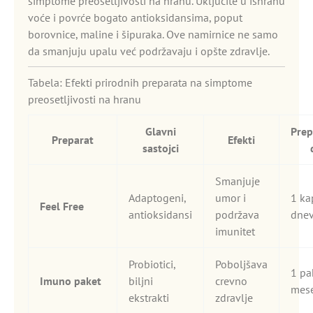
simptome preosetljivosti na hranu. Uključite u ishranu
voće i povrće bogato antioksidansima, poput
borovnice, maline i šipuraka. Ove namirnice ne samo
da smanjuju upalu već podržavaju i opšte zdravlje.
Tabela: Efekti prirodnih preparata na simptome
preosetljivosti na hranu
Glavni
Prep
Preparat
Efekti
sastojci
Smanjuje
Adaptogeni,
umor i
1 ka
Feel Free
antioksidansi
podržava
dne
imunitet
Probiotici,
Poboljšava
1 pa
Imuno paket
biljni
crevno
mes
ekstrakti
zdravlje