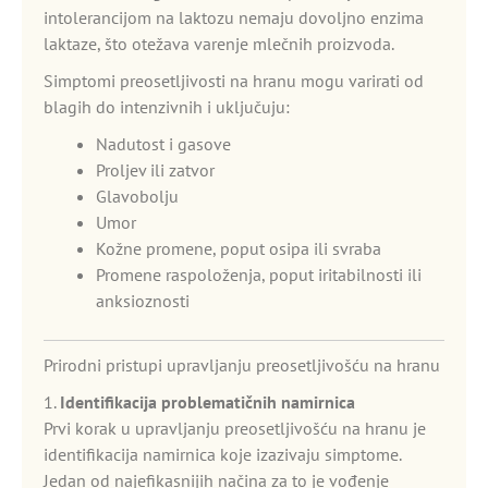
intolerancijom na laktozu nemaju dovoljno enzima
laktaze, što otežava varenje mlečnih proizvoda.
Simptomi preosetljivosti na hranu mogu varirati od
blagih do intenzivnih i uključuju:
Nadutost i gasove
Proljev ili zatvor
Glavobolju
Umor
Kožne promene, poput osipa ili svraba
Promene raspoloženja, poput iritabilnosti ili
anksioznosti
Prirodni pristupi upravljanju preosetljivošću na hranu
1.
Identifikacija problematičnih namirnica
Prvi korak u upravljanju preosetljivošću na hranu je
identifikacija namirnica koje izazivaju simptome.
Jedan od najefikasnijih načina za to je vođenje