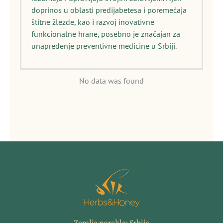
doprinos u oblasti predijabetesa i poremećaja
štitne žlezde, kao i razvoj inovativne
funkcionalne hrane, posebno je značajan za
unapređenje preventivne medicine u Srbiji.
No data was found
Zemlja porekla: Srbija