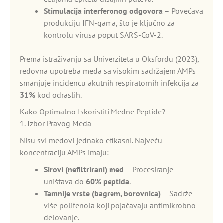
Stimulacija interferonog odgovora
– Povećava
produkciju IFN-gama, što je ključno za
kontrolu virusa poput SARS-CoV-2.
Prema istraživanju sa Univerziteta u Oksfordu (2023),
redovna upotreba meda sa visokim sadržajem AMPs
smanjuje incidencu akutnih respiratornih infekcija za
31%
kod odraslih.
Kako Optimalno Iskoristiti Medne Peptide?
1. Izbor Pravog Meda
Nisu svi medovi jednako efikasni. Najveću
koncentraciju AMPs imaju:
Sirovi (nefiltrirani) med
– Procesiranje
uništava do
60% peptida
.
Tamnije vrste (bagrem, borovnica)
– Sadrže
više polifenola koji pojačavaju antimikrobno
delovanje.