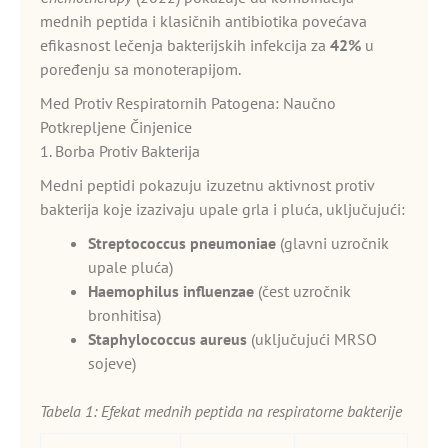
mednih peptida i klasičnih antibiotika povećava
efikasnost lečenja bakterijskih infekcija za
42%
u
poređenju sa monoterapijom.
Med Protiv Respiratornih Patogena: Naučno
Potkrepljene Činjenice
1. Borba Protiv Bakterija
Medni peptidi pokazuju izuzetnu aktivnost protiv
bakterija koje izazivaju upale grla i pluća, uključujući:
Streptococcus pneumoniae
(glavni uzročnik
upale pluća)
Haemophilus influenzae
(čest uzročnik
bronhitisa)
Staphylococcus aureus
(uključujući MRSO
sojeve)
Tabela 1: Efekat mednih peptida na respiratorne bakterije