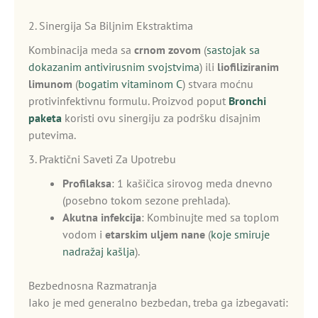
2. Sinergija Sa Biljnim Ekstraktima
Kombinacija meda sa
crnom zovom
(
sastojak sa
dokazanim antivirusnim svojstvima
) ili
liofiliziranim
limunom
(
bogatim vitaminom C
) stvara moćnu
protivinfektivnu formulu. Proizvod poput
Bronchi
paketa
koristi ovu sinergiju za podršku disajnim
putevima.
3. Praktični Saveti Za Upotrebu
Profilaksa
: 1 kašičica sirovog meda dnevno
(posebno tokom sezone prehlada).
Akutna infekcija
: Kombinujte med sa toplom
vodom i
etarskim uljem nane
(
koje smiruje
nadražaj kašlja
).
Bezbednosna Razmatranja
Iako je med generalno bezbedan, treba ga izbegavati: