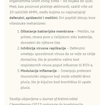
organizmima širom živog sveta – od biljaka do ljudi.
Med, kao proizvod pčelinje aktivnosti, sadrži više od
20 različitih AMPs, među kojima su najznačajniji
defenzini, apidaecini i melitini
. Ovi peptidi deluju kroz
višestruke mehanizme:
Oštećenje bakterijske membrane
– Melitin, na
primer, stvara pore u ćelijskom zidu bakterija,
dovodeći do njihove lize.
Inhibicija virusne replikacije
– Defenzini
ometaju sposobnost virusa da se veže za ćelije
domaćina, što je posebno važno kod
respiratornih virusa poput influenze ili RSV-a.
Modulacija inflamacije
– Smanjuju preterani
imunološki odgovor koji može oštetiti tkivo
pluća, što je ključno kod bronhitisa ili upale
pluća.
Studija objavljena u
Journal of Antimicrobial
Chemotherapy
(2022) pokazuje da kombinacija