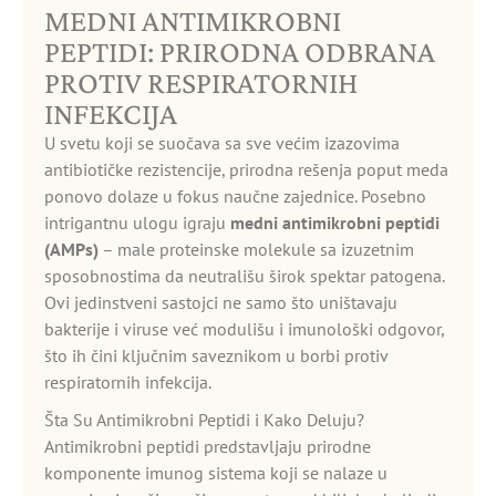
MEDNI ANTIMIKROBNI
PEPTIDI: PRIRODNA ODBRANA
PROTIV RESPIRATORNIH
INFEKCIJA
U svetu koji se suočava sa sve većim izazovima
antibiotičke rezistencije, prirodna rešenja poput meda
ponovo dolaze u fokus naučne zajednice. Posebno
intrigantnu ulogu igraju
medni antimikrobni peptidi
(AMPs)
– male proteinske molekule sa izuzetnim
sposobnostima da neutrališu širok spektar patogena.
Ovi jedinstveni sastojci ne samo što uništavaju
bakterije i viruse već modulišu i imunološki odgovor,
što ih čini ključnim saveznikom u borbi protiv
respiratornih infekcija.
Šta Su Antimikrobni Peptidi i Kako Deluju?
Antimikrobni peptidi predstavljaju prirodne
komponente imunog sistema koji se nalaze u