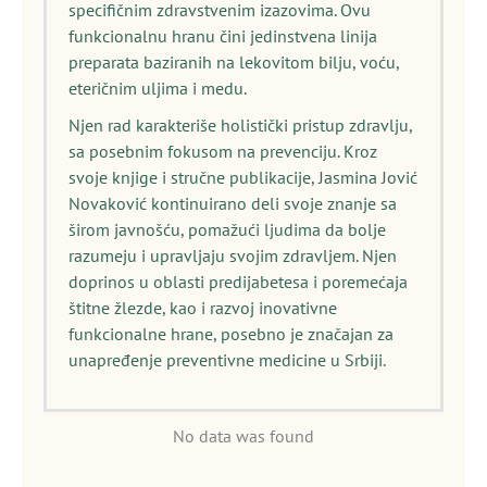
specifičnim zdravstvenim izazovima. Ovu
funkcionalnu hranu čini jedinstvena linija
preparata baziranih na lekovitom bilju, voću,
eteričnim uljima i medu.
Njen rad karakteriše holistički pristup zdravlju,
sa posebnim fokusom na prevenciju. Kroz
svoje knjige i stručne publikacije, Jasmina Jović
Novaković kontinuirano deli svoje znanje sa
širom javnošću, pomažući ljudima da bolje
razumeju i upravljaju svojim zdravljem. Njen
doprinos u oblasti predijabetesa i poremećaja
štitne žlezde, kao i razvoj inovativne
funkcionalne hrane, posebno je značajan za
unapređenje preventivne medicine u Srbiji.
No data was found