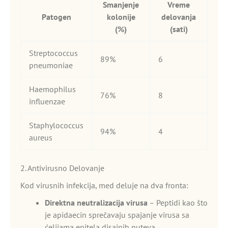
Smanjenje
Vreme
Patogen
kolonije
delovanja
(%)
(sati)
Streptococcus
89%
6
pneumoniae
Haemophilus
76%
8
influenzae
Staphylococcus
94%
4
aureus
2. Antivirusno Delovanje
Kod virusnih infekcija, med deluje na dva fronta:
Direktna neutralizacija virusa
– Peptidi kao što
je apidaecin sprečavaju spajanje virusa sa
ćelijama epitela disajnih puteva.