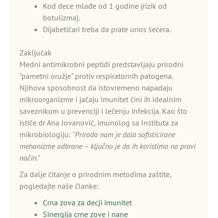
Kod dece mlađe od 1 godine (rizik od
botulizma).
Dijabetičari treba da prate unos šećera.
Zaključak
Medni antimikrobni peptidi predstavljaju prirodni
"pametni oružje" protiv respiratornih patogena.
Njihova sposobnost da istovremeno napadaju
mikroorganizme i jačaju imunitet čini ih idealnim
saveznikom u prevenciji i lečenju infekcija. Kao što
ističe dr Ana Jovanović, imunolog sa Instituta za
mikrobiologiju:
"Priroda nam je dala sofisticirane
mehanizme odbrane – ključno je da ih koristimo na pravi
način."
Za dalje čitanje o prirodnim metodima zaštite,
pogledajte naše članke:
Crna zova za decji imunitet
Sinergija crne zove i nane