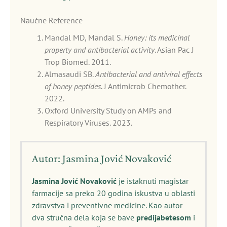
Naučne Reference
Mandal MD, Mandal S.
Honey: its medicinal
property and antibacterial activity
. Asian Pac J
Trop Biomed. 2011.
Almasaudi SB.
Antibacterial and antiviral effects
of honey peptides
. J Antimicrob Chemother.
2022.
Oxford University Study on AMPs and
Respiratory Viruses. 2023.
Autor: Jasmina Jović Novaković
Jasmina Jović Novaković
je istaknuti magistar
farmacije sa preko 20 godina iskustva u oblasti
zdravstva i preventivne medicine. Kao autor
dva stručna dela koja se bave
predijabetesom
i