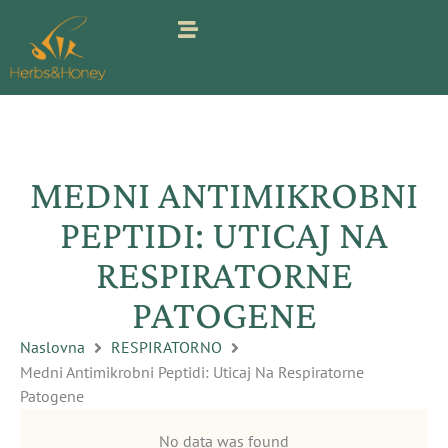
Pređi
na
sadržaj
MEDNI ANTIMIKROBNI
PEPTIDI: UTICAJ NA
RESPIRATORNE
PATOGENE
Naslovna
RESPIRATORNO
Medni Antimikrobni Peptidi: Uticaj Na Respiratorne
Patogene
No data was found