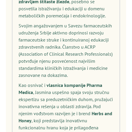
zdravljem štitaste žlezde
, posebno se
posvetila istraživanju i edukaciji u domenu
metaboličkih poremećaja i endokrinologije.
Svojim angažovanjem u Savezu farmaceutskih
udruženja Srbije aktivno doprinosi razvoju
farmaceutske struke i kontinuiranoj edukaciji
zdravstvenih radnika. Članstvo u ACRP
(Association of Clinical Research Professionals)
potvrđuje njenu posvećenost najvišim
standardima kliničkih istraživanja i medicine
zasnovane na dokazima.
Kao osnivač i
vlasnica kompanije Pharma
Medica
, Jasmina uspešno spaja svoju stručnu
ekspertizu sa preduzetničkim duhom, pružajući
inovativna rešenja u oblasti zdravlja. Pod
njenim vođstvom razvijen je i brend
Herbs and
Honey
, koji predstavlja inovativnu
funkcionalnu hranu koja je prilagođena