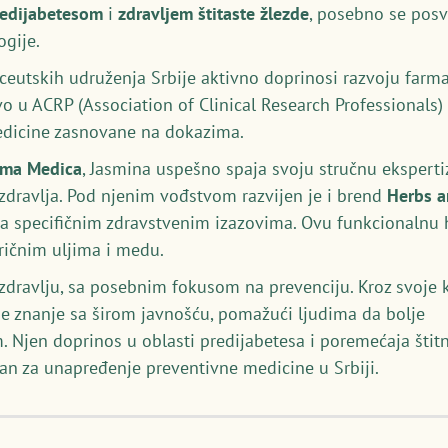
redijabetesom
i
zdravljem štitaste žlezde
, posebno se posv
gije.
utskih udruženja Srbije aktivno doprinosi razvoju farmac
vo u ACRP (Association of Clinical Research Professionals
medicine zasnovane na dokazima.
rma Medica
, Jasmina uspešno spaja svoju stručnu ekspert
 zdravlja. Pod njenim vođstvom razvijen je i brend
Herbs 
a specifičnim zdravstvenim izazovima. Ovu funkcionalnu hr
eričnim uljima i medu.
p zdravlju, sa posebnim fokusom na prevenciju. Kroz svoje k
je znanje sa širom javnošću, pomažući ljudima da bolje
. Njen doprinos u oblasti predijabetesa i poremećaja štitn
an za unapređenje preventivne medicine u Srbiji.