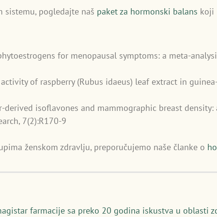
 sistemu, pogledajte naš
paket za hormonski balans
koji 
f phytoestrogens for menopausal symptoms: a meta-analysis
 activity of raspberry (Rubus idaeus) leaf extract in guinea
ver-derived isoflavones and mammographic breast density:
earch, 7(2):R170-9
tupima ženskom zdravlju, preporučujemo naše članke o
ho
magistar farmacije sa preko 20 godina iskustva u oblasti z