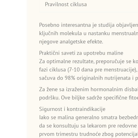
Pravilnost ciklusa
Posebno interesantna je studija objavlje
ključnih molekula u nastanku menstrualni
njegove analgetske efekte.
Praktični saveti za upotrebu maline
Za optimalne rezultate, preporučuje se ko
fazi ciklusa (7-10 dana pre menstruacije),
sačuva do 98% originalnih nutrijenata i 
Za žene sa izraženim hormonalnim disba
podršku. Ove biljke sadrže specifične fit
Sigurnost i kontraindikacije
Iako se malina generalno smatra bezbedn
da se konsultuju sa lekarom pre redovne 
prvom trimestru trudnoće zbog potencijal