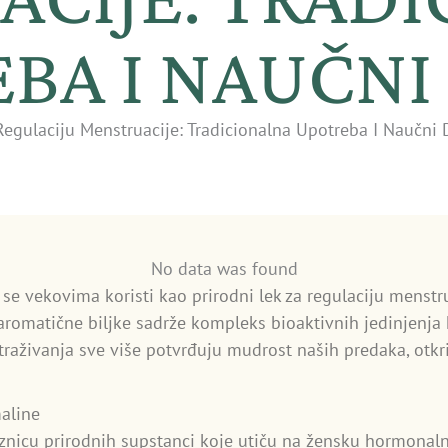
BA I NAUČNI
Regulaciju Menstruacije: Tradicionalna Upotreba I Naučni 
No data was found
 se vekovima koristi kao prirodni lek za regulaciju menstr
aromatične biljke sadrže kompleks bioaktivnih jedinjenja k
raživanja sve više potvrđuju mudrost naših predaka, otkr
maline
riznicu prirodnih supstanci koje utiču na žensku hormonal