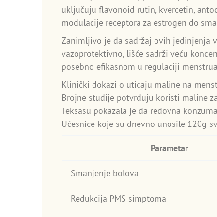
uključuju flavonoid rutin, kvercetin, anto
modulacije receptora za estrogen do sman
Zanimljivo je da sadržaj ovih jedinjenja 
vazoprotektivno, lišće sadrži veću konce
posebno efikasnom u regulaciji menstrual
Klinički dokazi o uticaju maline na menst
Brojne studije potvrđuju koristi maline 
Teksasu pokazala je da redovna konzumac
Učesnice koje su dnevno unosile 120g s
Parametar
Smanjenje bolova
Redukcija PMS simptoma