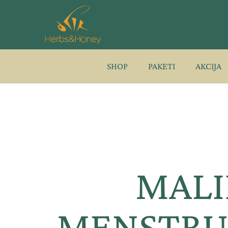
Pređi
na
sadržaj
SHOP
PAKETI
AKCIJA
MALI
MENSTRUA