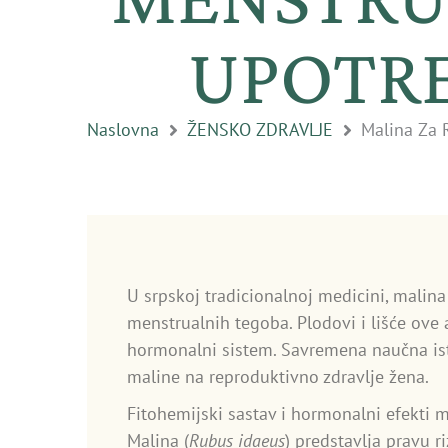
UPOTRE
Naslovna
ŽENSKO ZDRAVLJE
Malina Za 
U srpskoj tradicionalnoj medicini, malina
menstrualnih tegoba. Plodovi i lišće ove 
hormonalni sistem. Savremena naučna ist
maline na reproduktivno zdravlje žena.
Fitohemijski sastav i hormonalni efekti 
Malina (
Rubus idaeus
) predstavlja pravu 