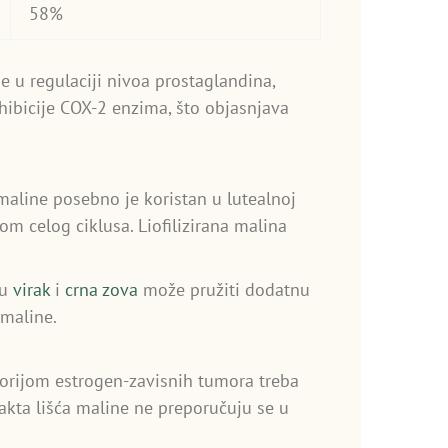
58%
e u regulaciji nivoa prostaglandina,
hibicije COX-2 enzima, što objasnjava
 maline posebno je koristan u lutealnoj
om celog ciklusa. Liofilizirana malina
su
virak
i
crna zova
može pružiti dodatnu
 maline.
orijom estrogen-zavisnih tumora treba
akta lišća maline ne preporučuju se u