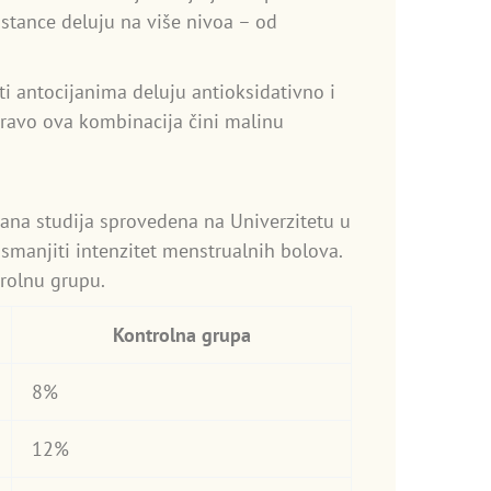
upstance deluju na više nivoa – od
ti antocijanima deluju antioksidativno i
pravo ova kombinacija čini malinu
sana studija sprovedena na Univerzitetu u
manjiti intenzitet menstrualnih bolova.
rolnu grupu.
Kontrolna grupa
8%
12%