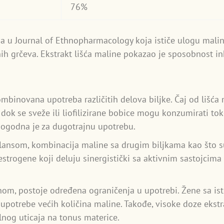
76%
na u Journal of Ethnopharmacology koja ističe ulogu malin
h grčeva. Ekstrakt lišća maline pokazao je sposobnost in
mbinovana upotreba različitih delova biljke. Čaj od lišća
 dok se sveže ili liofilizirane bobice mogu konzumirati tok
pogodna je za dugotrajnu upotrebu.
lansom, kombinacija maline sa drugim biljkama kao što 
oestrogene koji deluju sinergistički sa aktivnim sastojcima
om, postoje određena ograničenja u upotrebi. Žene sa ist
upotrebe većih količina maline. Takođe, visoke doze ekstr
nog uticaja na tonus materice.