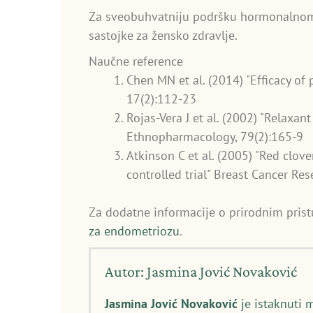
Za sveobuhvatniju podršku hormonalnom
sastojke za žensko zdravlje.
Naučne reference
Chen MN et al. (2014) "Efficacy o
17(2):112-23
Rojas-Vera J et al. (2002) "Relaxant
Ethnopharmacology, 79(2):165-9
Atkinson C et al. (2005) "Red clo
controlled trial" Breast Cancer Res
Za dodatne informacije o prirodnim pris
za endometriozu
.
Autor: Jasmina Jović Novaković
Jasmina Jović Novaković
je istaknuti 