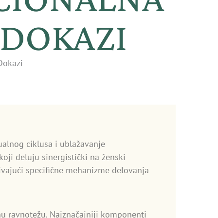
 DOKAZI
Dokazi
ualnog ciklusa i ublažavanje
oji deluju sinergistički na ženski
ivajući specifične mehanizme delovanja
nu ravnotežu. Najznačajniji komponenti