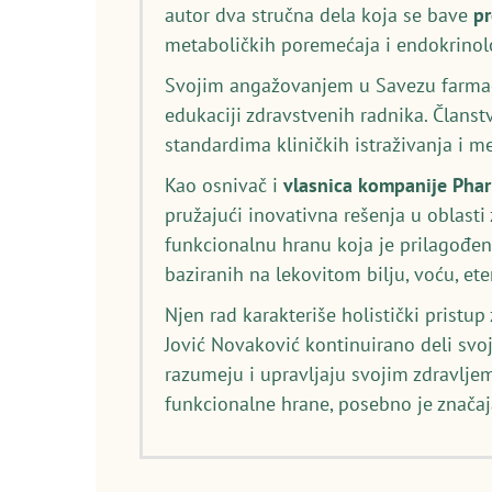
autor dva stručna dela koja se bave
p
metaboličkih poremećaja i endokrinolo
Svojim angažovanjem u Savezu farmace
edukaciji zdravstvenih radnika. Članst
standardima kliničkih istraživanja i 
Kao osnivač i
vlasnica kompanije Pha
pružajući inovativna rešenja u oblasti
funkcionalnu hranu koja je prilagođen
baziranih na lekovitom bilju, voću, et
Njen rad karakteriše holistički pristu
Jović Novaković kontinuirano deli svo
razumeju i upravljaju svojim zdravljem
funkcionalne hrane, posebno je značaj