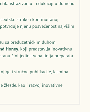
etila istraživanju i edukaciji u domenu
eutske struke i kontinuiranoj
) potvrđuje njenu posvećenost najvišim
izu sa preduzetničkim duhom,
and Honey
, koji predstavlja inovativnu
anu čini jedinstvena linija preparata
njige i stručne publikacije, Jasmina
e žlezde, kao i razvoj inovativne