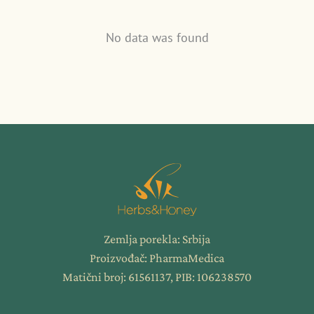
No data was found
Zemlja porekla: Srbija
Proizvođač: PharmaMedica
Matični broj: 61561137, PIB: 106238570