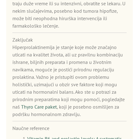
traju duže vreme ili su intenzivni, obratite se lekaru. U
nekim slučajevima, posebno kod tumora hipofize,
može biti neophodna hirurška intervencija ili
farmakološko lečenje.
Zaključak
Hiperprolaktinemija je stanje koje može značajno
uticati na kvalitet života, ali uz pravilnu kombinaciju
ishrane, biljnih preparata i promena u životnim
navikama, moguće je postići prirodnu regulaciju
prolaktina. Važno je pristupiti ovom problemu
holistički, uzimajući u obzir sve faktore koji mogu
uticati na hormonalni balans. Ako ste u potrazi za
prirodnim preparatima koji mogu pomoći, pogledajte
naš
Thyro Care paket
, koji je posebno osmišljen za
podršku hormonalnom zdravlju.
Naučne reference
Vitamin B6 and prolactin levels: A systematic