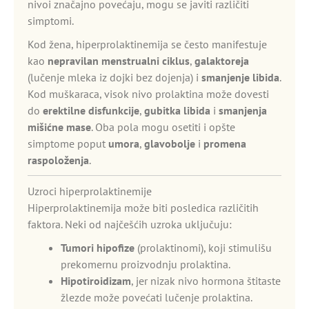
nivoi značajno povećaju, mogu se javiti različiti
simptomi.
Kod žena, hiperprolaktinemija se često manifestuje
kao
nepravilan menstrualni ciklus
,
galaktoreja
(lučenje mleka iz dojki bez dojenja) i
smanjenje libida
.
Kod muškaraca, visok nivo prolaktina može dovesti
do
erektilne disfunkcije
,
gubitka libida
i
smanjenja
mišićne mase
. Oba pola mogu osetiti i opšte
simptome poput
umora
,
glavobolje
i
promena
raspoloženja
.
Uzroci hiperprolaktinemije
Hiperprolaktinemija može biti posledica različitih
faktora. Neki od najčešćih uzroka uključuju:
Tumori hipofize
(prolaktinomi), koji stimulišu
prekomernu proizvodnju prolaktina.
Hipotiroidizam
, jer nizak nivo hormona štitaste
žlezde može povećati lučenje prolaktina.