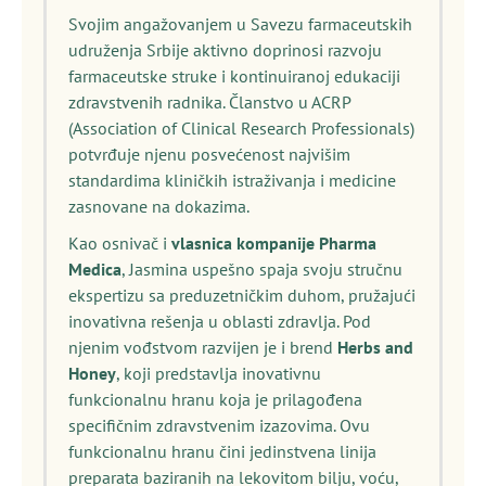
Svojim angažovanjem u Savezu farmaceutskih
udruženja Srbije aktivno doprinosi razvoju
farmaceutske struke i kontinuiranoj edukaciji
zdravstvenih radnika. Članstvo u ACRP
(Association of Clinical Research Professionals)
potvrđuje njenu posvećenost najvišim
standardima kliničkih istraživanja i medicine
zasnovane na dokazima.
Kao osnivač i
vlasnica kompanije Pharma
Medica
, Jasmina uspešno spaja svoju stručnu
ekspertizu sa preduzetničkim duhom, pružajući
inovativna rešenja u oblasti zdravlja. Pod
njenim vođstvom razvijen je i brend
Herbs and
Honey
, koji predstavlja inovativnu
funkcionalnu hranu koja je prilagođena
specifičnim zdravstvenim izazovima. Ovu
funkcionalnu hranu čini jedinstvena linija
preparata baziranih na lekovitom bilju, voću,