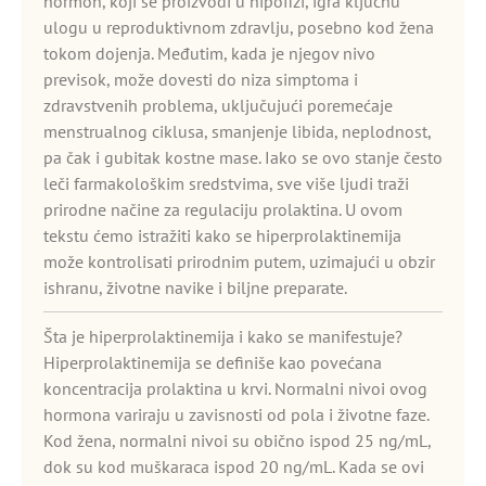
hormon, koji se proizvodi u hipofizi, igra ključnu
ulogu u reproduktivnom zdravlju, posebno kod žena
tokom dojenja. Međutim, kada je njegov nivo
previsok, može dovesti do niza simptoma i
zdravstvenih problema, uključujući poremećaje
menstrualnog ciklusa, smanjenje libida, neplodnost,
pa čak i gubitak kostne mase. Iako se ovo stanje često
leči farmakološkim sredstvima, sve više ljudi traži
prirodne načine za regulaciju prolaktina. U ovom
tekstu ćemo istražiti kako se hiperprolaktinemija
može kontrolisati prirodnim putem, uzimajući u obzir
ishranu, životne navike i biljne preparate.
Šta je hiperprolaktinemija i kako se manifestuje?
Hiperprolaktinemija se definiše kao povećana
koncentracija prolaktina u krvi. Normalni nivoi ovog
hormona variraju u zavisnosti od pola i životne faze.
Kod žena, normalni nivoi su obično ispod 25 ng/mL,
dok su kod muškaraca ispod 20 ng/mL. Kada se ovi