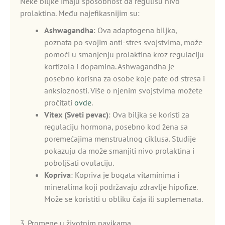
Neke biljke imaju sposobnost da regulišu nivo
prolaktina. Među najefikasnijim su:
Ashwagandha
: Ova adaptogena biljka,
poznata po svojim anti-stres svojstvima, može
pomoći u smanjenju prolaktina kroz regulaciju
kortizola i dopamina. Ashwagandha je
posebno korisna za osobe koje pate od stresa i
anksioznosti. Više o njenim svojstvima možete
pročitati
ovde
.
Vitex (Sveti pevac)
: Ova biljka se koristi za
regulaciju hormona, posebno kod žena sa
poremećajima menstrualnog ciklusa. Studije
pokazuju da može smanjiti nivo prolaktina i
poboljšati ovulaciju.
Kopriva
: Kopriva je bogata vitaminima i
mineralima koji podržavaju zdravlje hipofize.
Može se koristiti u obliku čaja ili suplemenata.
3. Promene u životnim navikama