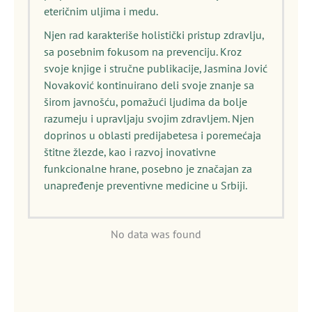
eteričnim uljima i medu.
Njen rad karakteriše holistički pristup zdravlju,
sa posebnim fokusom na prevenciju. Kroz
svoje knjige i stručne publikacije, Jasmina Jović
Novaković kontinuirano deli svoje znanje sa
širom javnošću, pomažući ljudima da bolje
razumeju i upravljaju svojim zdravljem. Njen
doprinos u oblasti predijabetesa i poremećaja
štitne žlezde, kao i razvoj inovativne
funkcionalne hrane, posebno je značajan za
unapređenje preventivne medicine u Srbiji.
No data was found