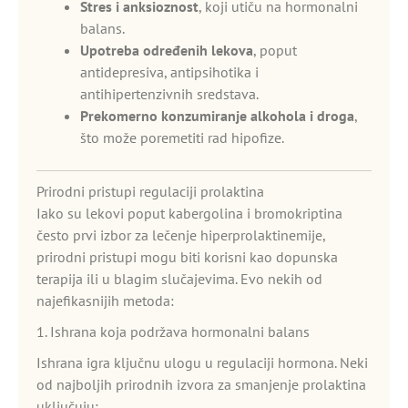
Stres i anksioznost
, koji utiču na hormonalni
balans.
Upotreba određenih lekova
, poput
antidepresiva, antipsihotika i
antihipertenzivnih sredstava.
Prekomerno konzumiranje alkohola i droga
,
što može poremetiti rad hipofize.
Prirodni pristupi regulaciji prolaktina
Iako su lekovi poput kabergolina i bromokriptina
često prvi izbor za lečenje hiperprolaktinemije,
prirodni pristupi mogu biti korisni kao dopunska
terapija ili u blagim slučajevima. Evo nekih od
najefikasnijih metoda:
1. Ishrana koja podržava hormonalni balans
Ishrana igra ključnu ulogu u regulaciji hormona. Neki
od najboljih prirodnih izvora za smanjenje prolaktina
uključuju: