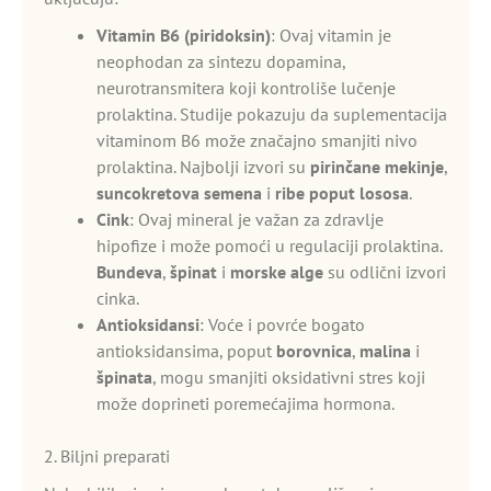
Vitamin B6 (piridoksin)
: Ovaj vitamin je
neophodan za sintezu dopamina,
neurotransmitera koji kontroliše lučenje
prolaktina. Studije pokazuju da suplementacija
vitaminom B6 može značajno smanjiti nivo
prolaktina. Najbolji izvori su
pirinčane mekinje
,
suncokretova semena
i
ribe poput lososa
.
Cink
: Ovaj mineral je važan za zdravlje
hipofize i može pomoći u regulaciji prolaktina.
Bundeva
,
špinat
i
morske alge
su odlični izvori
cinka.
Antioksidansi
: Voće i povrće bogato
antioksidansima, poput
borovnica
,
malina
i
špinata
, mogu smanjiti oksidativni stres koji
može doprineti poremećajima hormona.
2. Biljni preparati