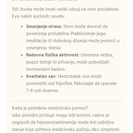
Stil života može imati veliki uticaj na nivo prolaktina.
Evo nekih korisnih saveta:
Smanjenje stresa
: Stres može dovesti do
povećanja prolaktina. Prakticiranje joge,
meditacije ili dubokog disanja može pomoći u
smanjenju stresa.
Redovna fizička aktivnost
: Umerena vežba,
poput šetnje ili plivanja, može poboljšati
hormonalni balans.
Kvalitetan san
: Nedostatak sna može
poremetiti rad hipofize. Pokušajte da spavate
7-8 sati dnevno.
Kada je potrebna medicinska pomoć?
Iako prirodni pristupi mogu biti korisni, važno je
naglasiti da hiperprolaktinemija može biti ozbiljno
stanje koje zahteva medicinsku pažnju. Ako simptomi