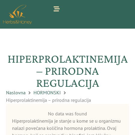
Pređi
na
sadržaj
HIPERPROLAKTINEMIJA
– PRIRODNA
REGULACIJA
Naslovna
HORMONSKI
Hiperprolaktinemija – prirodna regulacija
No data was found
Hiperprolaktinemija je stanje u kome se u organizmu
nalazi povećana količina hormona prolaktina. Ovaj