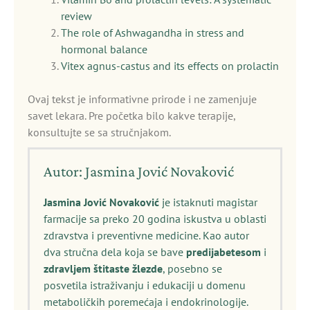
review
The role of Ashwagandha in stress and
hormonal balance
Vitex agnus-castus and its effects on prolactin
Ovaj tekst je informativne prirode i ne zamenjuje
savet lekara. Pre početka bilo kakve terapije,
konsultujte se sa stručnjakom.
Autor: Jasmina Jović Novaković
Jasmina Jović Novaković
je istaknuti magistar
farmacije sa preko 20 godina iskustva u oblasti
zdravstva i preventivne medicine. Kao autor
dva stručna dela koja se bave
predijabetesom
i
zdravljem štitaste žlezde
, posebno se
posvetila istraživanju i edukaciji u domenu
metaboličkih poremećaja i endokrinologije.