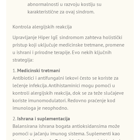
abnormalnosti u razvoju kostiju su
karakteristične za ovaj sindrom.
Kontrola alergijskih reakcija
Upravljanje Hiper IgE sindromom zahteva holistički
pristup koji uključuje medicinske tretmane, promene
u ishrani i prirodne terapije. Evo nekih ključnih
strategija:
1.
Medicinski tretmani
Antibiotici i antifungalni lekovi često se koriste za
lečenje infekcija. Antihistaminici mogu pomoći u
kontroli alergijskih reakcija, dok se za teže slučajeve
koriste imunomodulatori. Redovno praćenje kod
imunologa je neophodno.
2.
Ishrana i suplementacija
Balansirana ishrana bogata antioksidansima može
pomoći u jačanju imunog sistema. Suplementi kao