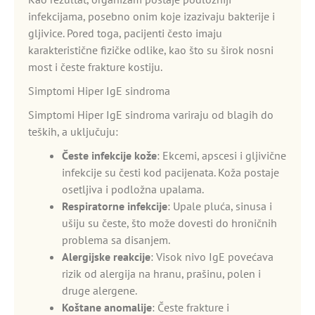
infekcijama, posebno onim koje izazivaju bakterije i
gljivice. Pored toga, pacijenti često imaju
karakteristične fizičke odlike, kao što su širok nosni
most i česte frakture kostiju.
Simptomi Hiper IgE sindroma
Simptomi Hiper IgE sindroma variraju od blagih do
teških, a uključuju:
Česte infekcije kože
: Ekcemi, apscesi i gljivične
infekcije su česti kod pacijenata. Koža postaje
osetljiva i podložna upalama.
Respiratorne infekcije
: Upale pluća, sinusa i
ušiju su česte, što može dovesti do hroničnih
problema sa disanjem.
Alergijske reakcije
: Visok nivo IgE povećava
rizik od alergija na hranu, prašinu, polen i
druge alergene.
Koštane anomalije
: Česte frakture i