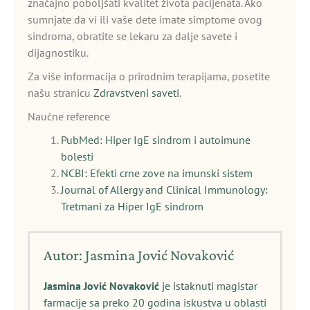
značajno poboljšati kvalitet života pacijenata. Ako
sumnjate da vi ili vaše dete imate simptome ovog
sindroma, obratite se lekaru za dalje savete i
dijagnostiku.
Za više informacija o prirodnim terapijama, posetite
našu stranicu
Zdravstveni saveti
.
Naučne reference
PubMed: Hiper IgE sindrom i autoimune
bolesti
NCBI: Efekti crne zove na imunski sistem
Journal of Allergy and Clinical Immunology:
Tretmani za Hiper IgE sindrom
Autor: Jasmina Jović Novaković
Jasmina Jović Novaković
je istaknuti magistar
farmacije sa preko 20 godina iskustva u oblasti