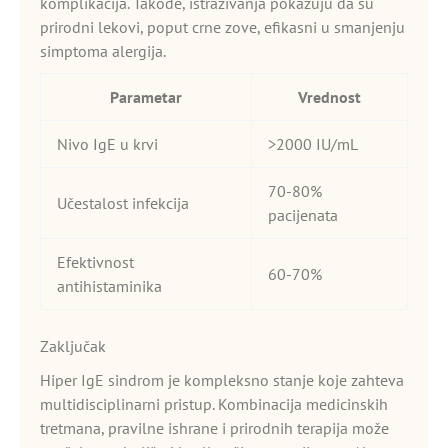
komplikacija. Takođe, istraživanja pokazuju da su
prirodni lekovi, poput crne zove, efikasni u smanjenju
simptoma alergija.
Parametar
Vrednost
Nivo IgE u krvi
>2000 IU/mL
70-80%
Učestalost infekcija
pacijenata
Efektivnost
60-70%
antihistaminika
Zaključak
Hiper IgE sindrom je kompleksno stanje koje zahteva
multidisciplinarni pristup. Kombinacija medicinskih
tretmana, pravilne ishrane i prirodnih terapija može