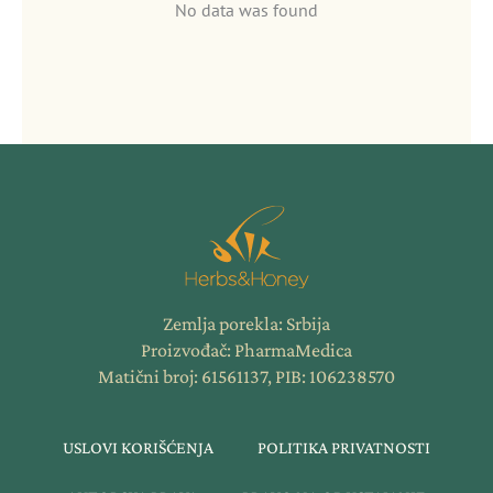
No data was found
Zemlja porekla: Srbija
Proizvođač: PharmaMedica
Matični broj: 61561137, PIB: 106238570
USLOVI KORIŠĆENJA
POLITIKA PRIVATNOSTI