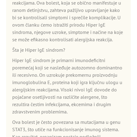
reakcijama. Ova bolest, koja se obično manifestuje u
ranom detinjstvu, zahteva pažljivo upravljanje kako
bi se kontrolisali simptomi i sprečile komplikacije. U
ovom članku ćemo istražiti prirodu Hiper IgE
sindroma, njegove uzroke, simptome i načine na koje
se može efikasno kontrolisati alergijska reakcija.
Šta je Hiper IgE sindrom?
Hiper IgE sindrom je primarni imunodeficitni
poremećaj koji se nasleđuje autozomno dominantno
ili recesivno. On uzrokuje prekomernu proizvodnju
imunoglobulina E, proteina koji igra ključnu ulogu u
alergijskim reakcijama. Visoki nivoi IgE dovode do
pojačane osetljivosti na različite alergene, što
rezultira čestim infekcijama, ekcemima i drugim
zdravstvenim problemima.
Ova bolest je često povezana sa mutacijama u genu
STAT3, što utiče na funkcionisanje imunog sistema.
Kao rezultat, organizam postaje podložniji