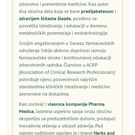
zdravstva i preventivne medicine. Kao autor
dva stručna dela koja se bave
predijabetesom
i
zdravljem štitaste žlezde
, posebno se
posvetila istraživanju i edukaciji u domenu
metaboličkih poremećaja i endokrinologije.
Svojim angažovanjem u Savezu farmaceutskih
udruženja Srbije aktivno doprinosi razvoju
farmaceutske struke i kontinuiranoj edukaciji
zdravstvenih radnika. Članstvo u ACRP
(Association of Clinical Research Professionals)
potvrđuje njenu posvećenost najvišim
standardima kliničkih istraživanja i medicine
zasnovane na dokazima.
Kao osnivač i
vlasnica kompanije Pharma
Medica
, Jasmina uspešno spaja svoju stručnu
ekspertizu sa preduzetničkim duhom, pružajući
inovativna rešenja u oblasti zdravlja. Pod
njenim vođstvom razvijen je i brend
Herbs and