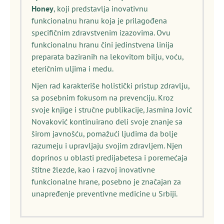
Honey
, koji predstavlja inovativnu
funkcionalnu hranu koja je prilagođena
specifičnim zdravstvenim izazovima. Ovu
funkcionalnu hranu čini jedinstvena linija
preparata baziranih na lekovitom bilju, voću,
eteričnim uljima i medu.
Njen rad karakteriše holistički pristup zdravlju,
sa posebnim fokusom na prevenciju. Kroz
svoje knjige i stručne publikacije, Jasmina Jović
Novaković kontinuirano deli svoje znanje sa
širom javnošću, pomažući ljudima da bolje
razumeju i upravljaju svojim zdravljem. Njen
doprinos u oblasti predijabetesa i poremećaja
štitne žlezde, kao i razvoj inovativne
funkcionalne hrane, posebno je značajan za
unapređenje preventivne medicine u Srbiji.