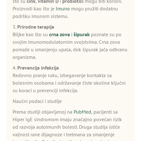
što su
cink
,
vitamin D
i
probiotici
mogu biti korisni.
Proizvodi kao što je
Imuno
mogu pružiti dodatnu
podršku imunom sistemu.
3.
Prirodne terapije
Biljke kao što su
crna zova
i
šipurak
poznate su po
svojim imunomodulatornim svojstvima. Crna zova
pomaže u smanjenju upala, dok šipurak jača odbranu
organizma.
4.
Prevencija infekcija
Redovno pranje ruku, izbegavanje kontakta sa
bolesnim osobama i održavanje čiste okoline ključni
su koraci u prevenciji infekcija.
Naučni podaci i studije
Prema studiji objavljenoj na
PubMed
, pacijenti sa
Hiper IgE sindromom imaju značajno povećan rizik
od razvoja autoimunih bolesti. Druga studija ističe
važnost rane dijagnoze i tretmana za smanjenje