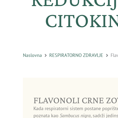
CITOKI
Naslovna
RESPIRATORNO ZDRAVLJE
Fla
FLAVONOLI CRNE ZO
Kada respiratorni sistem postane poprišt
poznata kao
Sambucus nigra
, sadrži jedi