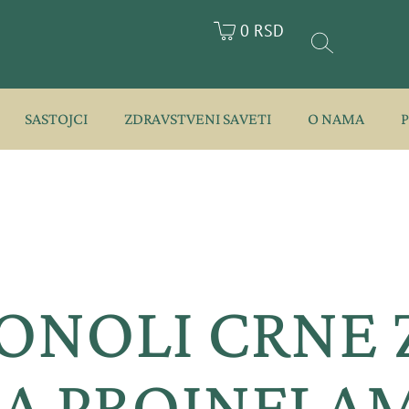
0 RSD
SASTOJCI
ZDRAVSTVENI SAVETI
O NAMA
ONOLI CRNE 
JA PROINFLA