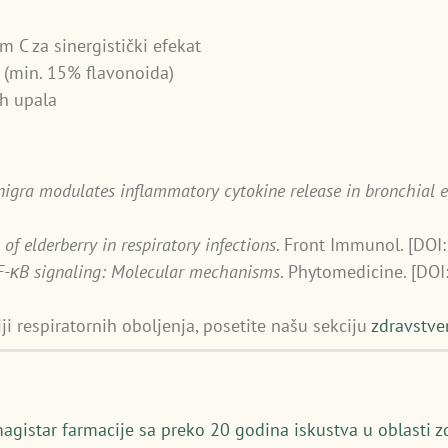
 C za sinergistički efekat
e (min. 15% flavonoida)
ih upala
igra modulates inflammatory cytokine release in bronchial 
of elderberry in respiratory infections
. Front Immunol. [DO
F-κB signaling: Molecular mechanisms
. Phytomedicine. [DO
ji respiratornih oboljenja, posetite našu sekciju
zdravstve
magistar farmacije sa preko 20 godina iskustva u oblasti z