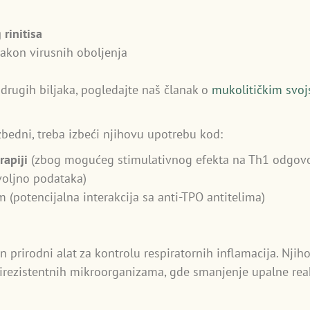
 rinitisa
nakon virusnih oboljenja
 drugih biljaka, pogledajte naš članak o
mukolitičkim svoj
zbedni, treba izbeći njihovu upotrebu kod:
rapiji
(zbog mogućeg stimulativnog efekta na Th1 odgovo
voljno podataka)
(potencijalna interakcija sa anti-TPO antitelima)
n prirodni alat za kontrolu respiratornih inflamacija. Nj
ltirezistentnih mikroorganizama, gde smanjenje upalne rea