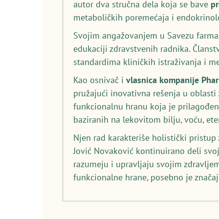
autor dva stručna dela koja se bave
p
metaboličkih poremećaja i endokrinolo
Svojim angažovanjem u Savezu farmace
edukaciji zdravstvenih radnika. Članst
standardima kliničkih istraživanja i 
Kao osnivač i
vlasnica kompanije Pha
pružajući inovativna rešenja u oblasti
funkcionalnu hranu koja je prilagođen
baziranih na lekovitom bilju, voću, et
Njen rad karakteriše holistički pristu
Jović Novaković kontinuirano deli svo
razumeju i upravljaju svojim zdravljem
funkcionalne hrane, posebno je značaj