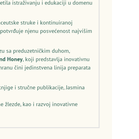
etila istraživanju i edukaciji u domenu
eutske struke i kontinuiranoj
) potvrđuje njenu posvećenost najvišim
izu sa preduzetničkim duhom,
and Honey
, koji predstavlja inovativnu
anu čini jedinstvena linija preparata
njige i stručne publikacije, Jasmina
e žlezde, kao i razvoj inovativne