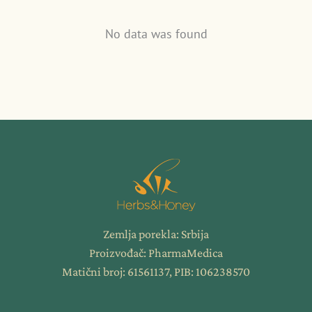
No data was found
Zemlja porekla: Srbija
Proizvođač: PharmaMedica
Matični broj: 61561137, PIB: 106238570