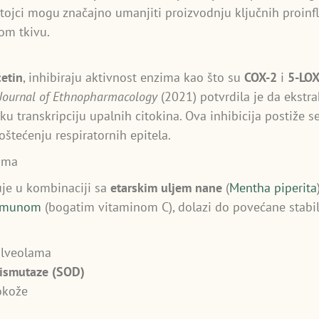
stojci mogu značajno umanjiti proizvodnju ključnih proinf
om tkivu.
cetin
, inhibiraju aktivnost enzima kao što su
COX-2
i
5-LO
Journal of Ethnopharmacology
(2021) potvrdila je da ekstr
u transkripciju upalnih citokina. Ova inhibicija postiže se
oštećenju respiratornih epitela.
ama
uje u kombinaciji sa
etarskim uljem nane
(
Mentha piperita
 limunom
(bogatim vitaminom C), dolazi do povećane stabiln
alveolama
ismutaze (SOD)
okože