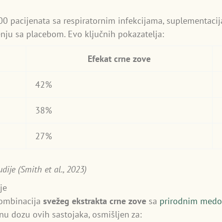
0 pacijenata sa respiratornim infekcijama, suplementacija
ju sa placebom. Evo ključnih pokazatelja:
Efekat crne zove
42%
38%
27%
dije (Smith et al., 2023)
je
kombinacija
svežeg ekstrakta crne zove
sa
prirodnim med
nu dozu ovih sastojaka, osmišljen za: