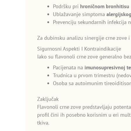
Podršku pri
hroničnom bronhitisu
Ublažavanje simptoma
alergijskog
Prevenciju sekundarnih infekcija 
Za dubinsku analizu sinergije crne zove i
Sigurnosni Aspekti I Kontraindikacije
Iako su flavonoli crne zove generalno be
Pacijenata na
imunosupresivnoj te
Trudnica u prvom trimestru (nedo
Osoba sa autoimunim tireoiditisom 
Zaključak
Flavonoli crne zove predstavljaju potenta
profil čini ih posebno korisnim u eri mu
tkiva.