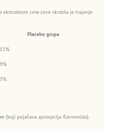
 ekstraktom crne zove skratila je trajanje
Placebo grupa
11%
9%
3%
om
(koji pojačava apsorpciju flavonoida).