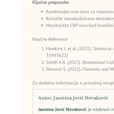
Ključne preporuke:
Kombinujte crnu zovu sa vitaminom
Koristite standardizirane ekstrakt
Monitorište CRP nivo kod hroničn
Naučne Reference
Hawkins J. et al. (2021).
Sambucus n
33493622]
Smith A.R. (2023).
Randomized trial 
Petrović S. (2022).
Flavonols and N
Za dodatne informacije o prirodnoj terapi
Autor: Jasmina Jović Novaković
Jasmina Jović Novaković
je istaknuti 