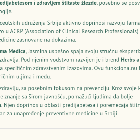
redijabetesom
i
zdravljem štitaste žlezde
, posebno se posv
gije.
utskih udruženja Srbije aktivno doprinosi razvoju farmac
vo u ACRP (Association of Clinical Research Professionals
medicine zasnovane na dokazima.
rma Medica
, Jasmina uspešno spaja svoju stručnu ekspert
 zdravlja. Pod njenim vođstvom razvijen je i brend
Herbs 
a specifičnim zdravstvenim izazovima. Ovu funkcionalnu hr
eričnim uljima i medu.
p zdravlju, sa posebnim fokusom na prevenciju. Kroz svoje k
je znanje sa širom javnošću, pomažući ljudima da bolje
. Njen doprinos u oblasti predijabetesa i poremećaja štitn
an za unapređenje preventivne medicine u Srbiji.