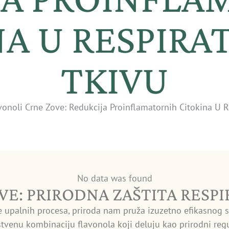
NA U RESPIR
TKIVU
vonoli Crne Zove: Redukcija Proinflamatornih Citokina U 
No data was found
VE: PRIRODNA ZAŠTITA RESP
e upalnih procesa, priroda nam pruža izuzetno efikasnog s
nstvenu kombinaciju flavonola koji deluju kao prirodni re