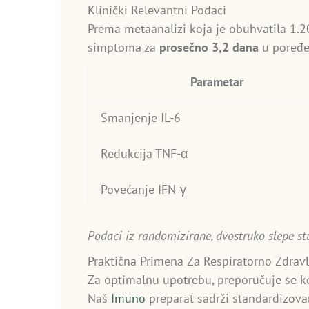
Klinički Relevantni Podaci
Prema metaanalizi koja je obuhvatila 1.20
simptoma za
prosečno 3,2 dana
u poređen
Parametar
Smanjenje IL-6
Redukcija TNF-α
Povećanje IFN-γ
Podaci iz randomizirane, dvostruko slepe stu
Praktična Primena Za Respiratorno Zdravl
Za optimalnu upotrebu, preporučuje se 
Naš
Imuno
preparat sadrži standardizova