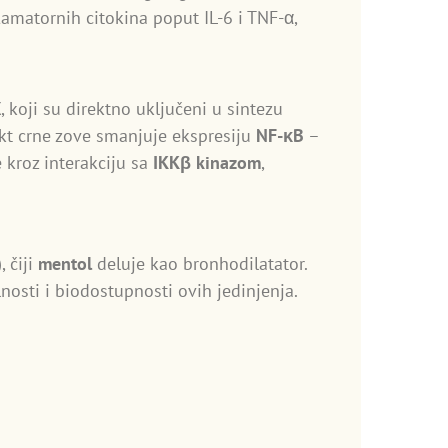
lamatornih citokina poput IL-6 i TNF-α,
X
, koji su direktno uključeni u sintezu
akt crne zove smanjuje ekspresiju
NF-κB
–
 kroz interakciju sa
IKKβ kinazom
,
), čiji
mentol
deluje kao bronhodilatator.
osti i biodostupnosti ovih jedinjenja.