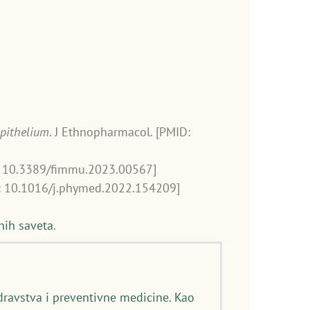
epithelium
. J Ethnopharmacol. [PMID:
I: 10.3389/fimmu.2023.00567]
I: 10.1016/j.phymed.2022.154209]
nih saveta
.
dravstva i preventivne medicine. Kao