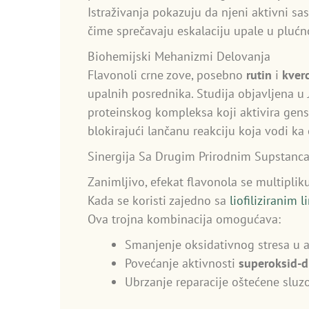
Istraživanja pokazuju da njeni aktivni sa
čime sprečavaju eskalaciju upale u plućn
Biohemijski Mehanizmi Delovanja
Flavonoli crne zove, posebno
rutin
i
kver
upalnih posrednika. Studija objavljena u
proteinskog kompleksa koji aktivira gensk
blokirajući lančanu reakciju koja vodi ka 
Sinergija Sa Drugim Prirodnim Supstanc
Zanimljivo, efekat flavonola se multiplik
Kada se koristi zajedno sa
liofiliziranim
Ova trojna kombinacija omogućava:
Smanjenje oksidativnog stresa u 
Povećanje aktivnosti
superoksid-d
Ubrzanje reparacije oštećene sluz