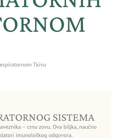
ATORNOM
Respiratornom Tkivu
IRATORNOG SISTEMA
aveznika – crnu zovu. Ova biljka, naučno
gulatori imunološkog odgovora.