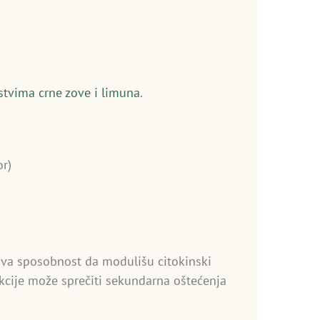
stvima crne zove i limuna
.
r)
ihova sposobnost da modulišu citokinski
kcije može sprečiti sekundarna oštećenja