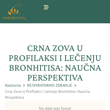
Pređi
na
sadržaj
CRNA ZOVA U
PROFILAKSI I LEČENJU
BRONHITISA: NAUČNA
PERSPEKTIVA
Naslovna
RESPIRATORNO ZDRAVLJE
Crna Zova U Profilaksi I Lečenju Bronhitisa: Naučna
Perspektiva
No data was found