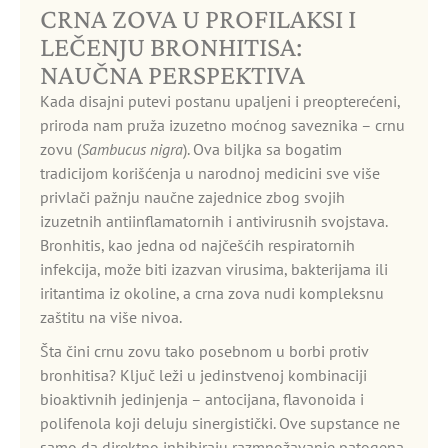
CRNA ZOVA U PROFILAKSI I
LEČENJU BRONHITISA:
NAUČNA PERSPEKTIVA
Kada disajni putevi postanu upaljeni i preopterećeni,
priroda nam pruža izuzetno moćnog saveznika – crnu
zovu (
Sambucus nigra
). Ova biljka sa bogatim
tradicijom korišćenja u narodnoj medicini sve više
privlači pažnju naučne zajednice zbog svojih
izuzetnih antiinflamatornih i antivirusnih svojstava.
Bronhitis, kao jedna od najčešćih respiratornih
infekcija, može biti izazvan virusima, bakterijama ili
iritantima iz okoline, a crna zova nudi kompleksnu
zaštitu na više nivoa.
Šta čini crnu zovu tako posebnom u borbi protiv
bronhitisa? Ključ leži u jedinstvenoj kombinaciji
bioaktivnih jedinjenja – antocijana, flavonoida i
polifenola koji deluju sinergistički. Ove supstance ne
samo da direktno inhibiraju razmnožavanje patogena