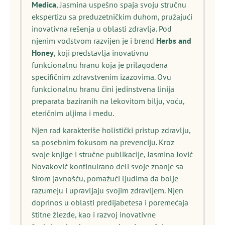
Medica
, Jasmina uspešno spaja svoju stručnu
ekspertizu sa preduzetničkim duhom, pružajući
inovativna rešenja u oblasti zdravlja. Pod
njenim vođstvom razvijen je i brend
Herbs and
Honey
, koji predstavlja inovativnu
funkcionalnu hranu koja je prilagođena
specifičnim zdravstvenim izazovima. Ovu
funkcionalnu hranu čini jedinstvena linija
preparata baziranih na lekovitom bilju, voću,
eteričnim uljima i medu.
Njen rad karakteriše holistički pristup zdravlju,
sa posebnim fokusom na prevenciju. Kroz
svoje knjige i stručne publikacije, Jasmina Jović
Novaković kontinuirano deli svoje znanje sa
širom javnošću, pomažući ljudima da bolje
razumeju i upravljaju svojim zdravljem. Njen
doprinos u oblasti predijabetesa i poremećaja
štitne žlezde, kao i razvoj inovativne