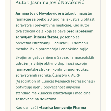
Autor: Jasmina Jović Novaković
Jasmina Jović Novaković
je istaknuti magistar
farmacije sa preko 20 godina iskustva u oblasti
zdravstva i preventivne medicine. Kao autor
dva stručna dela koja se bave
predijabetesom
i
zdravljem štitaste žlezde
, posebno se
posvetila istraživanju i edukaciji u domenu
metaboličkih poremećaja i endokrinologije.
Svojim angažovanjem u Savezu farmaceutskih
udruženja Srbije aktivno doprinosi razvoju
farmaceutske struke i kontinuiranoj edukaciji
zdravstvenih radnika. Članstvo u ACRP
(Association of Clinical Research Professionals)
potvrđuje njenu posvećenost najvišim
standardima kliničkih istraživanja i medicine
zasnovane na dokazima.
Kao osnivač i
vlasnica kompanije Pharma