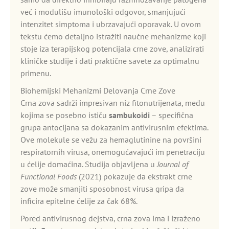
već i modulišu imunološki odgovor, smanjujući
intenzitet simptoma i ubrzavajući oporavak. U ovom
tekstu ćemo detaljno istražiti naučne mehanizme koji
stoje iza terapijskog potencijala crne zove, analizirati
kliničke studije i dati praktične savete za optimalnu
primenu.
Biohemijski Mehanizmi Delovanja Crne Zove
Crna zova sadrži impresivan niz fitonutrijenata, među
kojima se posebno ističu
sambukoidi
– specifična
grupa antocijana sa dokazanim antivirusnim efektima.
Ove molekule se vežu za hemaglutinine na površini
respiratornih virusa, onemogućavajući im penetraciju
u ćelije domaćina. Studija objavljena u
Journal of
Functional Foods
(2021) pokazuje da ekstrakt crne
zove može smanjiti sposobnost virusa gripa da
inficira epitelne ćelije za čak 68%.
Pored antivirusnog dejstva, crna zova ima i izraženo