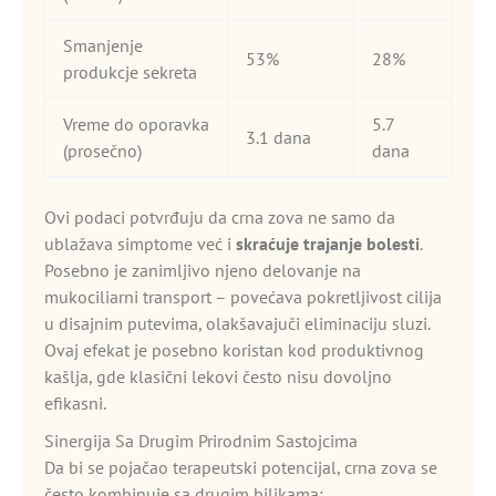
Smanjenje
53%
28%
produkcje sekreta
Vreme do oporavka
5.7
3.1 dana
(prosečno)
dana
Ovi podaci potvrđuju da crna zova ne samo da
ublažava simptome već i
skraćuje trajanje bolesti
.
Posebno je zanimljivo njeno delovanje na
mukociliarni transport – povećava pokretljivost cilija
u disajnim putevima, olakšavajuči eliminaciju sluzi.
Ovaj efekat je posebno koristan kod produktivnog
kašlja, gde klasični lekovi često nisu dovoljno
efikasni.
Sinergija Sa Drugim Prirodnim Sastojcima
Da bi se pojačao terapeutski potencijal, crna zova se
često kombinuje sa drugim biljkama: