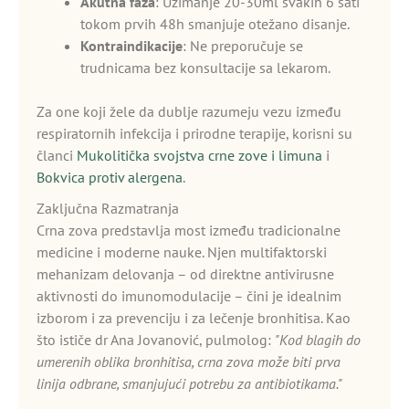
Akutna faza
: Uzimanje 20-30ml svakih 6 sati
tokom prvih 48h smanjuje otežano disanje.
Kontraindikacije
: Ne preporučuje se
trudnicama bez konsultacije sa lekarom.
Za one koji žele da dublje razumeju vezu između
respiratornih infekcija i prirodne terapije, korisni su
članci
Mukolitička svojstva crne zove i limuna
i
Bokvica protiv alergena
.
Zaključna Razmatranja
Crna zova predstavlja most između tradicionalne
medicine i moderne nauke. Njen multifaktorski
mehanizam delovanja – od direktne antivirusne
aktivnosti do imunomodulacije – čini je idealnim
izborom i za prevenciju i za lečenje bronhitisa. Kao
što ističe dr Ana Jovanović, pulmolog:
"Kod blagih do
umerenih oblika bronhitisa, crna zova može biti prva
linija odbrane, smanjujući potrebu za antibiotikama."