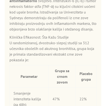
antiinflamatorno
svojstvo. Interleukin-6 (IL-6) i tumor
nekrosis faktor-alfa (TNF-α) su ključni citokini uočeni
kod upale bronha. Istraživanja sa Univerziteta u
Sydneyu demonstriraju da polifenoli iz crne zove
inhibiraju proizvodnju ovih inflamatornih markera, što
objasnjava brzo olakšanje kašlja i otežanog disanja.
Klinička Efikasnost: Šta Kažu Studije
U randomiziranoj, dvostruko-slepoj studiji sa 312
učesnika obolelih od akutnog bronhitisa, grupa koja
je primala standardizovani ekstrakt crne zove
pokazala je:
Grupa sa
Placebo
Parametar
crnom
grupa
zovom
Smanjenje
intenziteta kašlja
47%
22%
(za 48h)