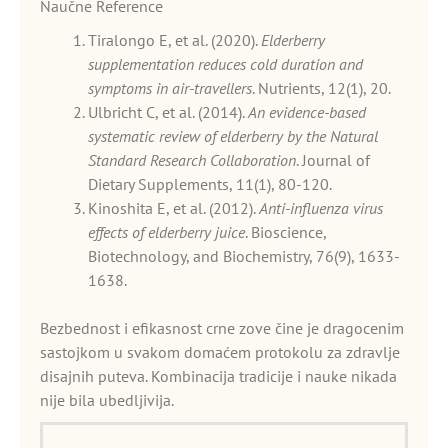
Naučne Reference
Tiralongo E, et al. (2020).
Elderberry
supplementation reduces cold duration and
symptoms in air-travellers
. Nutrients, 12(1), 20.
Ulbricht C, et al. (2014).
An evidence-based
systematic review of elderberry by the Natural
Standard Research Collaboration
. Journal of
Dietary Supplements, 11(1), 80-120.
Kinoshita E, et al. (2012).
Anti-influenza virus
effects of elderberry juice
. Bioscience,
Biotechnology, and Biochemistry, 76(9), 1633-
1638.
Bezbednost i efikasnost crne zove čine je dragocenim
sastojkom u svakom domaćem protokolu za zdravlje
disajnih puteva. Kombinacija tradicije i nauke nikada
nije bila ubedljivija.