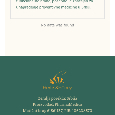
funkcionalne hrane, posebno je značajan za
unapređenje preventivne medicine u Srbiji.
No data was found
Zemlja porekla: Srbija
Proizvođač: PharmaMedica
Matični broj: 61561137, PIB: 106238570