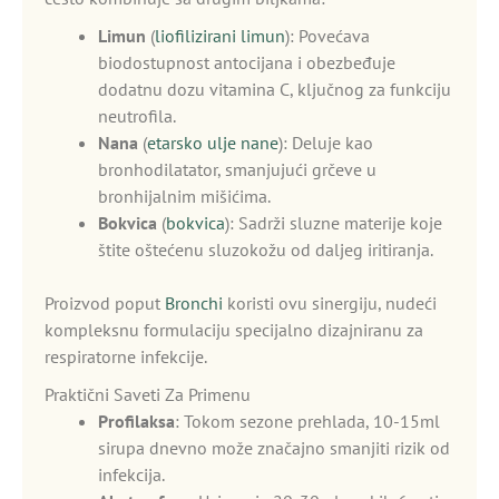
Limun
(
liofilizirani limun
): Povećava
biodostupnost antocijana i obezbeđuje
dodatnu dozu vitamina C, ključnog za funkciju
neutrofila.
Nana
(
etarsko ulje nane
): Deluje kao
bronhodilatator, smanjujući grčeve u
bronhijalnim mišićima.
Bokvica
(
bokvica
): Sadrži sluzne materije koje
štite oštećenu sluzokožu od daljeg iritiranja.
Proizvod poput
Bronchi
koristi ovu sinergiju, nudeći
kompleksnu formulaciju specijalno dizajniranu za
respiratorne infekcije.
Praktični Saveti Za Primenu
Profilaksa
: Tokom sezone prehlada, 10-15ml
sirupa dnevno može značajno smanjiti rizik od
infekcija.