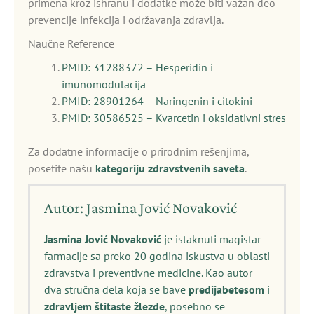
primena kroz ishranu i dodatke može biti važan deo
prevencije infekcija i održavanja zdravlja.
Naučne Reference
PMID: 31288372 – Hesperidin i
imunomodulacija
PMID: 28901264 – Naringenin i citokini
PMID: 30586525 – Kvarcetin i oksidativni stres
Za dodatne informacije o prirodnim rešenjima,
posetite našu
kategoriju zdravstvenih saveta
.
Autor: Jasmina Jović Novaković
Jasmina Jović Novaković
je istaknuti magistar
farmacije sa preko 20 godina iskustva u oblasti
zdravstva i preventivne medicine. Kao autor
dva stručna dela koja se bave
predijabetesom
i
zdravljem štitaste žlezde
, posebno se