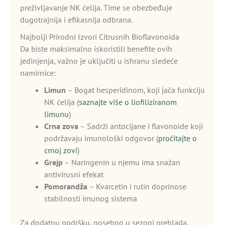
preživljavanje NK ćelija. Time se obezbeđuje
dugotrajnija i efikasnija odbrana.
Najbolji Prirodni Izvori Citrusnih Bioflavonoida
Da biste maksimalno iskoristili benefite ovih
jedinjenja, važno je uključiti u ishranu sledeće
namirnice:
Limun
– Bogat hesperidinom, koji jača funkciju
NK ćelija (
saznajte više o liofiliziranom
limunu
)
Crna zova
– Sadrži antocijane i flavonoide koji
podržavaju imunološki odgovor (
pročitajte o
crnoj zovi
)
Grejp
– Naringenin u njemu ima snažan
antivirusni efekat
Pomorandža
– Kvarcetin i rutin doprinose
stabilnosti imunog sistema
Za dodatnu podršku, posebno u sezoni prehlada,