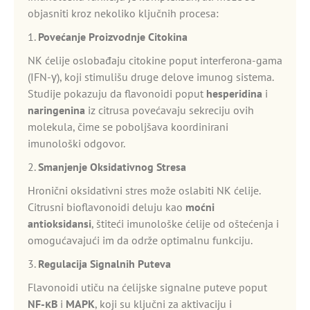
objasniti kroz nekoliko ključnih procesa:
1.
Povećanje Proizvodnje Citokina
NK ćelije oslobađaju citokine poput interferona-gama
(IFN-γ), koji stimulišu druge delove imunog sistema.
Studije pokazuju da flavonoidi poput
hesperidina
i
naringenina
iz citrusa povećavaju sekreciju ovih
molekula, čime se poboljšava koordinirani
imunološki odgovor.
2.
Smanjenje Oksidativnog Stresa
Hronični oksidativni stres može oslabiti NK ćelije.
Citrusni bioflavonoidi deluju kao
moćni
antioksidansi
, štiteći imunološke ćelije od oštećenja i
omogućavajući im da održe optimalnu funkciju.
3.
Regulacija Signalnih Puteva
Flavonoidi utiču na ćelijske signalne puteve poput
NF-κB
i
MAPK
, koji su ključni za aktivaciju i