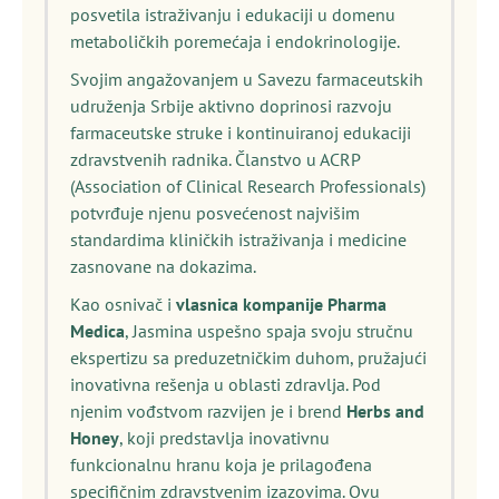
posvetila istraživanju i edukaciji u domenu
metaboličkih poremećaja i endokrinologije.
Svojim angažovanjem u Savezu farmaceutskih
udruženja Srbije aktivno doprinosi razvoju
farmaceutske struke i kontinuiranoj edukaciji
zdravstvenih radnika. Članstvo u ACRP
(Association of Clinical Research Professionals)
potvrđuje njenu posvećenost najvišim
standardima kliničkih istraživanja i medicine
zasnovane na dokazima.
Kao osnivač i
vlasnica kompanije Pharma
Medica
, Jasmina uspešno spaja svoju stručnu
ekspertizu sa preduzetničkim duhom, pružajući
inovativna rešenja u oblasti zdravlja. Pod
njenim vođstvom razvijen je i brend
Herbs and
Honey
, koji predstavlja inovativnu
funkcionalnu hranu koja je prilagođena
specifičnim zdravstvenim izazovima. Ovu