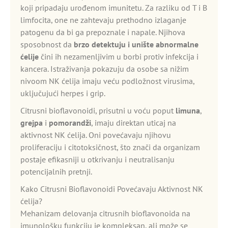
koji pripadaju urođenom imunitetu. Za razliku od T i B
limfocita, one ne zahtevaju prethodno izlaganje
patogenu da bi ga prepoznale i napale. Njihova
sposobnost da
brzo detektuju i unište abnormalne
ćelije
čini ih nezamenljivim u borbi protiv infekcija i
kancera. Istraživanja pokazuju da osobe sa nižim
nivoom NK ćelija imaju veću podložnost virusima,
uključujući herpes i grip.
Citrusni bioflavonoidi, prisutni u voću poput
limuna
,
grejpa
i
pomorandži
, imaju direktan uticaj na
aktivnost NK ćelija. Oni povećavaju njihovu
proliferaciju i citotoksičnost, što znači da organizam
postaje efikasniji u otkrivanju i neutralisanju
potencijalnih pretnji.
Kako Citrusni Bioflavonoidi Povećavaju Aktivnost NK
ćelija?
Mehanizam delovanja citrusnih bioflavonoida na
imunološku funkciju je kompleksan, ali može se