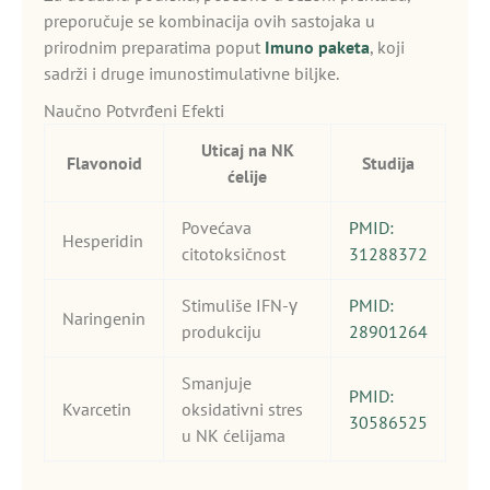
preporučuje se kombinacija ovih sastojaka u
prirodnim preparatima poput
Imuno paketa
, koji
sadrži i druge imunostimulativne biljke.
Naučno Potvrđeni Efekti
Uticaj na NK
Flavonoid
Studija
ćelije
Povećava
PMID:
Hesperidin
citotoksičnost
31288372
Stimuliše IFN-γ
PMID:
Naringenin
produkciju
28901264
Smanjuje
PMID:
Kvarcetin
oksidativni stres
30586525
u NK ćelijama