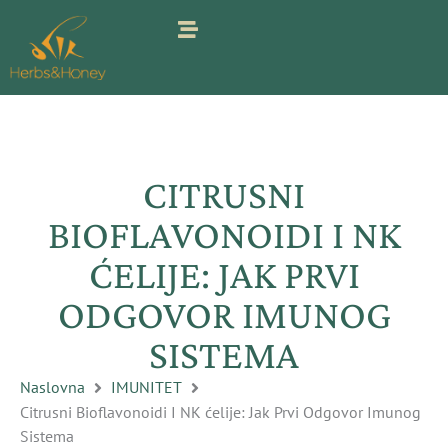
Pređi
na
sadržaj
CITRUSNI
BIOFLAVONOIDI I NK
ĆELIJE: JAK PRVI
ODGOVOR IMUNOG
SISTEMA
Naslovna
IMUNITET
Citrusni Bioflavonoidi I NK ćelije: Jak Prvi Odgovor Imunog
Sistema