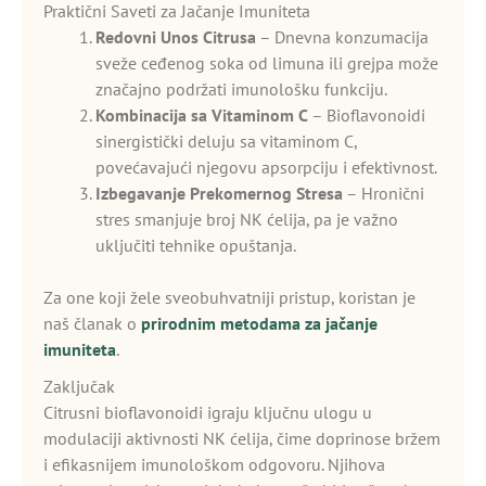
Praktični Saveti za Jačanje Imuniteta
Redovni Unos Citrusa
– Dnevna konzumacija
sveže ceđenog soka od limuna ili grejpa može
značajno podržati imunološku funkciju.
Kombinacija sa Vitaminom C
– Bioflavonoidi
sinergistički deluju sa vitaminom C,
povećavajući njegovu apsorpciju i efektivnost.
Izbegavanje Prekomernog Stresa
– Hronični
stres smanjuje broj NK ćelija, pa je važno
uključiti tehnike opuštanja.
Za one koji žele sveobuhvatniji pristup, koristan je
naš članak o
prirodnim metodama za jačanje
imuniteta
.
Zaključak
Citrusni bioflavonoidi igraju ključnu ulogu u
modulaciji aktivnosti NK ćelija, čime doprinose bržem
i efikasnijem imunološkom odgovoru. Njihova