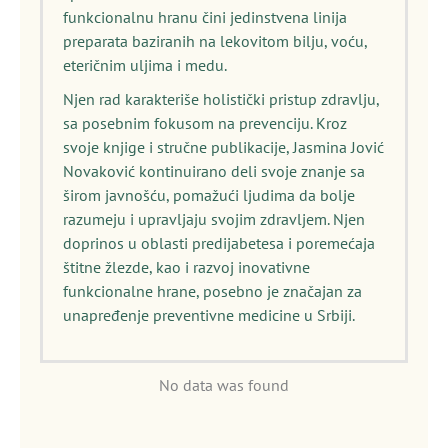
funkcionalnu hranu čini jedinstvena linija
preparata baziranih na lekovitom bilju, voću,
eteričnim uljima i medu.
Njen rad karakteriše holistički pristup zdravlju,
sa posebnim fokusom na prevenciju. Kroz
svoje knjige i stručne publikacije, Jasmina Jović
Novaković kontinuirano deli svoje znanje sa
širom javnošću, pomažući ljudima da bolje
razumeju i upravljaju svojim zdravljem. Njen
doprinos u oblasti predijabetesa i poremećaja
štitne žlezde, kao i razvoj inovativne
funkcionalne hrane, posebno je značajan za
unapređenje preventivne medicine u Srbiji.
No data was found