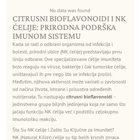
No data was found
CITRUSNI BIOFLAVONOIDI I NK
ĆELIJE: PRIRODNA PODRŠKA
IMUNOM SISTEMU
Kada se radi o odbrani organizma od infekcija i
bolesti, prirodni ubice (NK ćelije) predstavljaju prvu
liniju odbrane. Ove specijalizovane ćelije imuniteta
brzo reaguju na viruse, bakterije i čak tumorske ćelije,
uništavajući ih pre nego što se infekcija proširi.
Međutim, njihova aktivnost može varirati u zavisnosti
od načina života, ishrane i prisustva određenih
nutrijenata. Tu nastupaju
citrusni bioflavonoidi
–
jedinstvena grupa biljnih jedinjenja koja ne samo što
jačaju funkciju NK ćelija već i podstiču celokupnu
imunološku reakciju.
Šta Su NK ćelije i Zašto Su Ključne za Imunitet?
NK (Natural Killer) ćelije su tip belih krvnih zrnaca