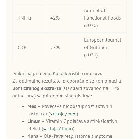
Journal of
TNF-α
42%
Functional Foods
(2020)
European Journal
CRP
27%
of Nutrition
(2021)
Praktična primena: Kako koristiti crnu zovu
Za optimalne rezultate, preporučuje se kombinacija
liofiliziranog ekstrakta
(standardizovanog na 15%
antocijana) sa prirodnim sinergistima:
Med
– Povećava biodostupnost aktivnih
sastojaka (
sastojci/med
)
Limun
– Vitamin C pojačava antioksidativni
efekat (
sastojci/limun
)
Nana
– Olakšava respiratorne simptome