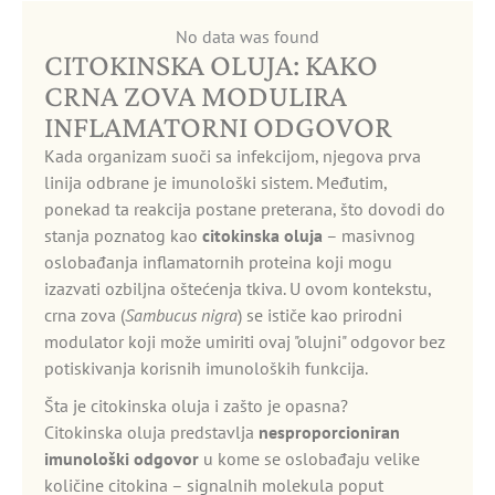
No data was found
CITOKINSKA OLUJA: KAKO
CRNA ZOVA MODULIRA
INFLAMATORNI ODGOVOR
Kada organizam suoči sa infekcijom, njegova prva
linija odbrane je imunološki sistem. Međutim,
ponekad ta reakcija postane preterana, što dovodi do
stanja poznatog kao
citokinska oluja
– masivnog
oslobađanja inflamatornih proteina koji mogu
izazvati ozbiljna oštećenja tkiva. U ovom kontekstu,
crna zova (
Sambucus nigra
) se ističe kao prirodni
modulator koji može umiriti ovaj "olujni" odgovor bez
potiskivanja korisnih imunoloških funkcija.
Šta je citokinska oluja i zašto je opasna?
Citokinska oluja predstavlja
nesproporcioniran
imunološki odgovor
u kome se oslobađaju velike
količine citokina – signalnih molekula poput