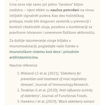
Crna zova nije samo još jedno "čarobno" biljno
sredstvo – njeni efekti su
naučno potvrđeni
na nivou
ćelijskih signalnih puteva. Kao deo holističkog
pristupa, može biti dragocen saveznik u prevenciji i
kontroli citokinskih oluja, posebno u kombinaciji sa
pravilnom ishranom i umerenom fizičkom aktivnošću.
Za dublje razumevanje uloge biljaka u
imunomodulaciji, pogledajte naše članke o
imunološkom sistemu kod dece
i
prirodnim
antihistaminicima
.
Naučne reference
Wieland LS et al. (2021).
"Elderberry for
prevention and treatment of viral respiratory
illnesses"
, Journal of Immunology Research.
Torabian G et al. (2020).
"Anti-influenza activity
of elderberry"
, Journal of Functional Foods.
Hawkins J et al. (2019).
"Black elderberry extract