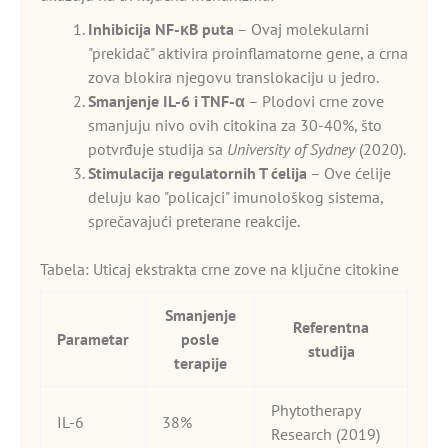
Inhibicija NF-κB puta
– Ovaj molekularni
"prekidač" aktivira proinflamatorne gene, a crna
zova blokira njegovu translokaciju u jedro.
Smanjenje IL-6 i TNF-α
– Plodovi crne zove
smanjuju nivo ovih citokina za 30-40%, što
potvrđuje studija sa
University of Sydney
(2020).
Stimulacija regulatornih T ćelija
– Ove ćelije
deluju kao "policajci" imunološkog sistema,
sprečavajući preterane reakcije.
Tabela: Uticaj ekstrakta crne zove na ključne citokine
Smanjenje
Referentna
Parametar
posle
studija
terapije
Phytotherapy
IL-6
38%
Research (2019)