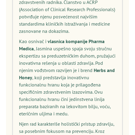
zdravstvenih radnika. Članstvo u ACRP
(Association of Clinical Research Professionals)
potvrđuje njenu posvećenost najvišim
standardima kliničkih istraživanja i medicine
zasnovane na dokazima.
Kao osnivač i
vlasnica kompanije Pharma
Medica
, Jasmina uspešno spaja svoju stručnu
ekspertizu sa preduzetničkim duhom, pružajući
inovativna rešenja u oblasti zdravlja. Pod
njenim vođstvom razvijen je i brend
Herbs and
Honey
, koji predstavlja inovativnu
funkcionalnu hranu koja je prilagođena
specifičnim zdravstvenim izazovima. Ovu
funkcionalnu hranu čini jedinstvena linija
preparata baziranih na lekovitom bilju, voću,
eteričnim uljima i medu.
Njen rad karakteriše holistički pristup zdravlju,
sa posebnim fokusom na prevenciju. Kroz