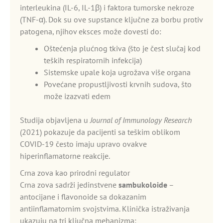
interleukina (IL-6, IL-1β) i faktora tumorske nekroze
(TNF-α). Dok su ove supstance ključne za borbu protiv
patogena, njihov eksces može dovesti do:
Oštećenja plućnog tkiva (što je čest slučaj kod
teških respiratornih infekcija)
Sistemske upale koja ugrožava više organa
Povećane propustljivosti krvnih sudova, što
može izazvati edem
Studija objavljena u
Journal of Immunology Research
(2021) pokazuje da pacijenti sa teškim oblikom
COVID-19 često imaju upravo ovakve
hiperinflamatorne reakcije.
Crna zova kao prirodni regulator
Crna zova sadrži jedinstvene
sambukoloide
–
antocijane i flavonoide sa dokazanim
antiinflamatornim svojstvima. Klinička istraživanja
ukazuju na tri ključna mehanizma: