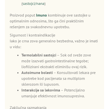
(
sastojci/nana
)
Proizvod poput
Imuno
kombinuje ove sastojke u
optimalnim odnosima, što ga čini praktičnim
rešenjem za svakodnevnu upotrebu.
Sigurnost i kontraindikacije
Iako je crna zova generalno bezbedna, važno je imati
u vidu:
Termolabilni sastojci
– Sok od sveže zove
može izazvati gastrointestinalne tegobe;
liofilizirani ekstrakti eliminišu ovaj rizik.
Autoimune bolesti
– Konsultovati lekara pre
upotrebe kod pacijenata sa multiplom
sklerozom ili lupusom.
Interakcije sa lekovima
– Potencijalno
umanjuje efektivnost imunosupresiva.
Zaključna razmatranja