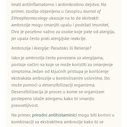
imati antiinflamatorno i antimikrobno dejstvo. Na
primer, studija objavljena u časopisu
Journal of
Ethnopharmacology
ukazuje na to da ekstrakti
ambrozije mogu smanjiti upalu i podržati imunitet.
Ovo je posebno važno za osobe koje pate od alergija,
jer upala često prati alergijske reakcije.
Ambrozija i Alergije: Paradoks ili Rešenje?
Iako je ambrozija često povezana sa alergijama,
postoje načini na koje se može koristiti za smanjenje
simptoma. Jedan od ključnih pristupa je korišćenje
ekstrakata ambrozije u kontrolisanim uslovima, što
može pomoći u desenzibilizaciji organizma.
Desenzibilizacija je proces u kome se organizam
postepeno izlaže alergenu kako bi smanjio
preosetljivost.
Na primer,
prirodni antihistaminici
mogu biti korisni u
kombinaciji sa ekstraktima ambrozije kako bi se