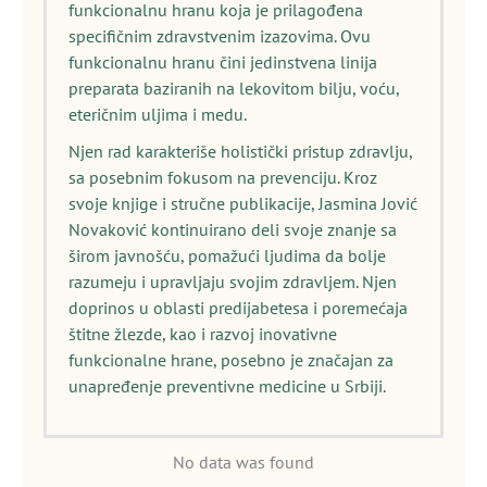
funkcionalnu hranu koja je prilagođena
specifičnim zdravstvenim izazovima. Ovu
funkcionalnu hranu čini jedinstvena linija
preparata baziranih na lekovitom bilju, voću,
eteričnim uljima i medu.
Njen rad karakteriše holistički pristup zdravlju,
sa posebnim fokusom na prevenciju. Kroz
svoje knjige i stručne publikacije, Jasmina Jović
Novaković kontinuirano deli svoje znanje sa
širom javnošću, pomažući ljudima da bolje
razumeju i upravljaju svojim zdravljem. Njen
doprinos u oblasti predijabetesa i poremećaja
štitne žlezde, kao i razvoj inovativne
funkcionalne hrane, posebno je značajan za
unapređenje preventivne medicine u Srbiji.
No data was found