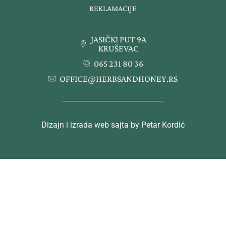
REKLAMACIJE
JASIČKI PUT 9A
KRUŠEVAC
065 231 80 36
OFFICE@HERBSANDHONEY.RS
Dizajn i izrada web sajta by Petar Kordić