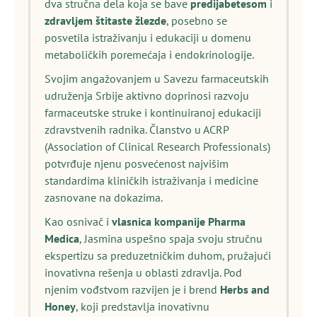
dva stručna dela koja se bave
predijabetesom
i
zdravljem štitaste žlezde
, posebno se
posvetila istraživanju i edukaciji u domenu
metaboličkih poremećaja i endokrinologije.
Svojim angažovanjem u Savezu farmaceutskih
udruženja Srbije aktivno doprinosi razvoju
farmaceutske struke i kontinuiranoj edukaciji
zdravstvenih radnika. Članstvo u ACRP
(Association of Clinical Research Professionals)
potvrđuje njenu posvećenost najvišim
standardima kliničkih istraživanja i medicine
zasnovane na dokazima.
Kao osnivač i
vlasnica kompanije Pharma
Medica
, Jasmina uspešno spaja svoju stručnu
ekspertizu sa preduzetničkim duhom, pružajući
inovativna rešenja u oblasti zdravlja. Pod
njenim vođstvom razvijen je i brend
Herbs and
Honey
, koji predstavlja inovativnu