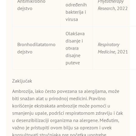
Antimikrobno
Phytotherapy
određenih
dejstvo
Research
, 2022
bakterija i
virusa
Olakšava
disanje i
Bronhodilatatorno
Respiratory
otvara
dejstvo
Medicine
, 2021
disajne
puteve
Zaključak
Ambrozija, iako često povezana sa alergijama, može
biti snažan alat u prirodnoj medicini. Pravilno
korišćenje ekstrakata ambrozije može pomoći u
smanjenju upale, podršci respiratornom zdravlju i čak
u desenzibilizaciji organizma na alergene. Međutim,
važno je pristupiti ovom bilju sa oprezom i uvek
konsultovati stručnjaka pre početka upotrebe.