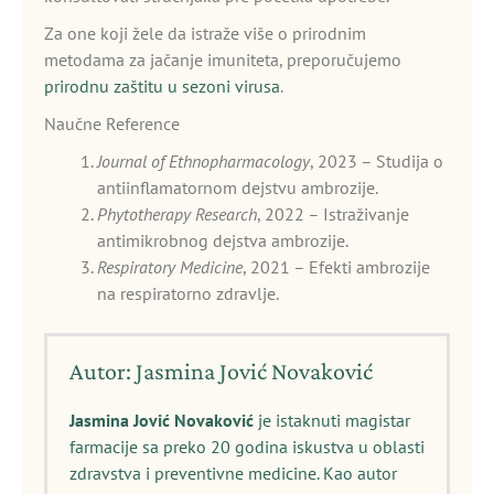
Za one koji žele da istraže više o prirodnim
metodama za jačanje imuniteta, preporučujemo
prirodnu zaštitu u sezoni virusa
.
Naučne Reference
Journal of Ethnopharmacology
, 2023 – Studija o
antiinflamatornom dejstvu ambrozije.
Phytotherapy Research
, 2022 – Istraživanje
antimikrobnog dejstva ambrozije.
Respiratory Medicine
, 2021 – Efekti ambrozije
na respiratorno zdravlje.
Autor: Jasmina Jović Novaković
Jasmina Jović Novaković
je istaknuti magistar
farmacije sa preko 20 godina iskustva u oblasti
zdravstva i preventivne medicine. Kao autor