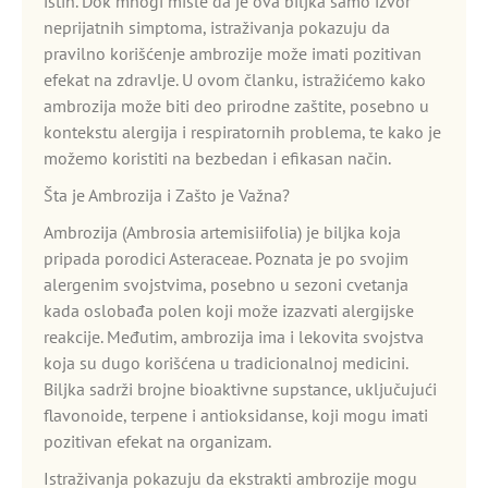
istih. Dok mnogi misle da je ova biljka samo izvor
neprijatnih simptoma, istraživanja pokazuju da
pravilno korišćenje ambrozije može imati pozitivan
efekat na zdravlje. U ovom članku, istražićemo kako
ambrozija može biti deo prirodne zaštite, posebno u
kontekstu alergija i respiratornih problema, te kako je
možemo koristiti na bezbedan i efikasan način.
Šta je Ambrozija i Zašto je Važna?
Ambrozija (Ambrosia artemisiifolia) je biljka koja
pripada porodici Asteraceae. Poznata je po svojim
alergenim svojstvima, posebno u sezoni cvetanja
kada oslobađa polen koji može izazvati alergijske
reakcije. Međutim, ambrozija ima i lekovita svojstva
koja su dugo korišćena u tradicionalnoj medicini.
Biljka sadrži brojne bioaktivne supstance, uključujući
flavonoide, terpene i antioksidanse, koji mogu imati
pozitivan efekat na organizam.
Istraživanja pokazuju da ekstrakti ambrozije mogu