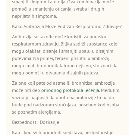
smanjili simptomi alergija. Ova kombinacija može
pomoći u smanjenju oticanja, svraba i drugih
neprijatnih simptoma.
Kako Ambrozija Može Podržati Respiratorno Zdravlje?
Ambrozija se takođe može koristiti za podršku
respiratornom zdravlju. Biljka sadrži supstance koje
mogu olakšati disanje i smanjiti upalu u disajnim
putevima. Na primer, terpeni prisutni u ambroziji
mogu imati bronhodilatatorno dejstvo, što znači da
mogu pomoći u otvaranju disajnih puteva.
Za one koji pate od astme ili bronhitisa, ambrozija
može biti deo
prirodnog protokola lečenja
. Međutim,
važno je naglasiti da upotreba ambrozije treba da
bude pod nadzorom stručnjaka, posebno kod osoba
sa poznatim alergijama.
Bezbednost i Doziranje
Kao i kod svih prirodnih sredstava, bezbednost je