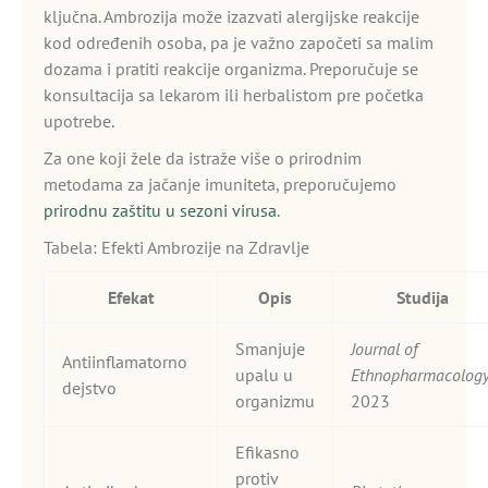
ključna. Ambrozija može izazvati alergijske reakcije
kod određenih osoba, pa je važno započeti sa malim
dozama i pratiti reakcije organizma. Preporučuje se
konsultacija sa lekarom ili herbalistom pre početka
upotrebe.
Za one koji žele da istraže više o prirodnim
metodama za jačanje imuniteta, preporučujemo
prirodnu zaštitu u sezoni virusa
.
Tabela: Efekti Ambrozije na Zdravlje
Efekat
Opis
Studija
Smanjuje
Journal of
Antiinflamatorno
upalu u
Ethnopharmacolog
dejstvo
organizmu
2023
Efikasno
protiv