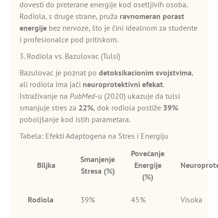
dovesti do preterane energije kod osetljivih osoba.
Rodiola, s druge strane, pruža
ravnomeran porast
energije
bez nervoze, što je čini idealnom za studente
i profesionalce pod pritiskom.
3. Rodiola vs. Bazulovac (Tulsi)
Bazulovac je poznat po
detoksikacionim svojstvima
,
ali rodiola ima jači
neuroprotektivni efekat
.
Istraživanje na
PubMed
-u (2020) ukazuje da tulsi
smanjuje stres za
22%
, dok rodiola postiže
39%
poboljšanje kod istih parametara.
Tabela: Efekti Adaptogena na Stres i Energiju
Povećanje
Smanjenje
Biljka
Energije
Neuroprote
Stresa (%)
(%)
Rodiola
39%
45%
Visoka