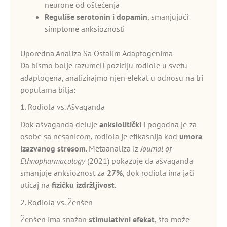
neurone od oštećenja
Reguliše serotonin i dopamin
, smanjujući
simptome anksioznosti
Uporedna Analiza Sa Ostalim Adaptogenima
Da bismo bolje razumeli poziciju rodiole u svetu
adaptogena, analizirajmo njen efekat u odnosu na tri
popularna bilja:
1. Rodiola vs. Ašvaganda
Dok ašvaganda deluje
anksiolitički
i pogodna je za
osobe sa nesanicom, rodiola je efikasnija kod
umora
izazvanog stresom
. Metaanaliza iz
Journal of
Ethnopharmacology
(2021) pokazuje da ašvaganda
smanjuje anksioznost za
27%
, dok rodiola ima jači
uticaj na
fizičku izdržljivost
.
2. Rodiola vs. Ženšen
Ženšen ima snažan
stimulativni efekat
, što može