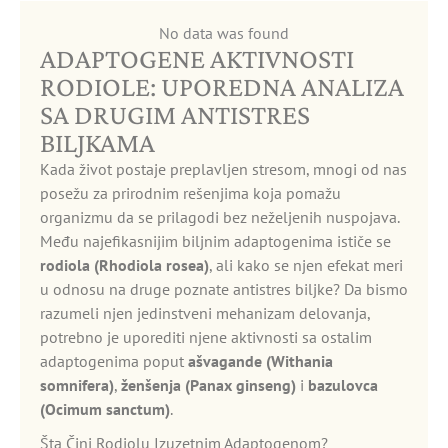
No data was found
ADAPTOGENE AKTIVNOSTI
RODIOLE: UPOREDNA ANALIZA
SA DRUGIM ANTISTRES
BILJKAMA
Kada život postaje preplavljen stresom, mnogi od nas
posežu za prirodnim rešenjima koja pomažu
organizmu da se prilagodi bez neželjenih nuspojava.
Među najefikasnijim biljnim adaptogenima ističe se
rodiola (Rhodiola rosea)
, ali kako se njen efekat meri
u odnosu na druge poznate antistres biljke? Da bismo
razumeli njen jedinstveni mehanizam delovanja,
potrebno je uporediti njene aktivnosti sa ostalim
adaptogenima poput
ašvagande (Withania
somnifera)
,
ženšenja (Panax ginseng)
i
bazulovca
(Ocimum sanctum)
.
Šta Čini Rodiolu Izuzetnim Adaptogenom?