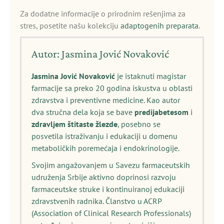
Za dodatne informacije o prirodnim rešenjima za
stres, posetite našu kolekciju
adaptogenih preparata
.
Autor: Jasmina Jović Novaković
Jasmina Jović Novaković
je istaknuti magistar
farmacije sa preko 20 godina iskustva u oblasti
zdravstva i preventivne medicine. Kao autor
dva stručna dela koja se bave
predijabetesom
i
zdravljem štitaste žlezde
, posebno se
posvetila istraživanju i edukaciji u domenu
metaboličkih poremećaja i endokrinologije.
Svojim angažovanjem u Savezu farmaceutskih
udruženja Srbije aktivno doprinosi razvoju
farmaceutske struke i kontinuiranoj edukaciji
zdravstvenih radnika. Članstvo u ACRP
(Association of Clinical Research Professionals)