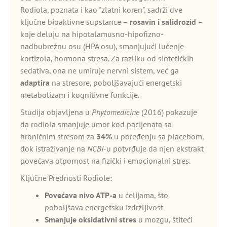
Rodiola, poznata i kao "zlatni koren", sadrži dve
ključne bioaktivne supstance –
rosavin i salidrozid
–
koje deluju na hipotalamusno-hipofizno-
nadbubrežnu osu (HPA osu), smanjujući lučenje
kortizola, hormona stresa. Za razliku od sintetičkih
sedativa, ona ne umiruje nervni sistem, već ga
adaptira
na stresore, poboljšavajući energetski
metabolizam i kognitivne funkcije.
Studija objavljena u
Phytomedicine
(2016) pokazuje
da rodiola smanjuje umor kod pacijenata sa
hroničnim stresom za
34%
u poređenju sa placebom,
dok istraživanje na
NCBI
-u potvrđuje da njen ekstrakt
povećava otpornost na fizički i emocionalni stres.
Ključne Prednosti Rodiole:
Povećava nivo ATP-a
u ćelijama, što
poboljšava energetsku izdržljivost
Smanjuje oksidativni stres
u mozgu, štiteći