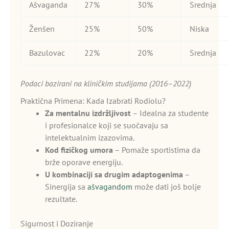
Ašvaganda
27%
30%
Srednja
Ženšen
25%
50%
Niska
Bazulovac
22%
20%
Srednja
Podaci bazirani na kliničkim studijama (2016–2022)
Praktična Primena: Kada Izabrati Rodiolu?
Za mentalnu izdržljivost
– Idealna za studente
i profesionalce koji se suočavaju sa
intelektualnim izazovima.
Kod fizičkog umora
– Pomaže sportistima da
brže oporave energiju.
U kombinaciji sa drugim adaptogenima
–
Sinergija sa
ašvagandom
može dati još bolje
rezultate.
Sigurnost i Doziranje