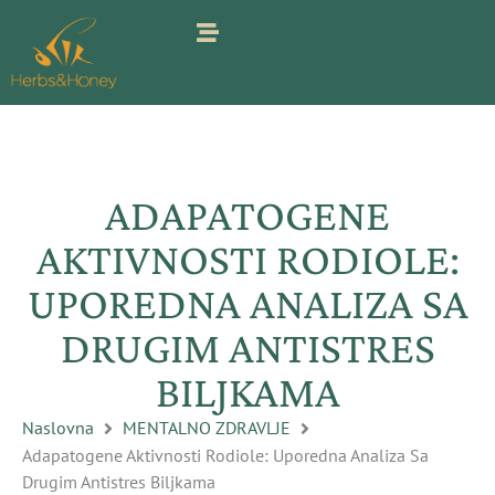
Pređi
na
sadržaj
ADAPATOGENE
AKTIVNOSTI RODIOLE:
UPOREDNA ANALIZA SA
DRUGIM ANTISTRES
BILJKAMA
Naslovna
MENTALNO ZDRAVLJE
Adapatogene Aktivnosti Rodiole: Uporedna Analiza Sa
Drugim Antistres Biljkama