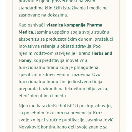
potvrđuje njenu posvećenost najvišim
standardima kliničkih istraživanja i medicine
zasnovane na dokazima.
Kao osnivač i
vlasnica kompanije Pharma
Medica
, Jasmina uspešno spaja svoju stručnu
ekspertizu sa preduzetničkim duhom, pružajući
inovativna rešenja u oblasti zdravlja. Pod
njenim vođstvom razvijen je i brend
Herbs and
Honey
, koji predstavlja inovativnu
funkcionalnu hranu koja je prilagođena
specifičnim zdravstvenim izazovima. Ovu
funkcionalnu hranu čini jedinstvena linija
preparata baziranih na lekovitom bilju, voću,
eteričnim uljima i medu.
Njen rad karakteriše holistički pristup zdravlju,
sa posebnim fokusom na prevenciju. Kroz
svoje knjige i stručne publikacije, Jasmina Jović
Novaković kontinuirano deli svoje znanje sa