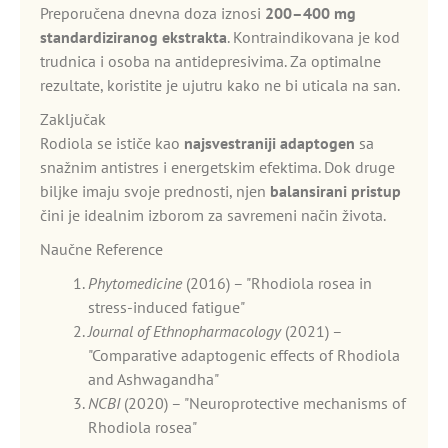
Preporučena dnevna doza iznosi
200–400 mg
standardiziranog ekstrakta
. Kontraindikovana je kod
trudnica i osoba na antidepresivima. Za optimalne
rezultate, koristite je ujutru kako ne bi uticala na san.
Zaključak
Rodiola se ističe kao
najsvestraniji adaptogen
sa
snažnim antistres i energetskim efektima. Dok druge
biljke imaju svoje prednosti, njen
balansirani pristup
čini je idealnim izborom za savremeni način života.
Naučne Reference
Phytomedicine
(2016) – "Rhodiola rosea in
stress-induced fatigue"
Journal of Ethnopharmacology
(2021) –
"Comparative adaptogenic effects of Rhodiola
and Ashwagandha"
NCBI
(2020) – "Neuroprotective mechanisms of
Rhodiola rosea"