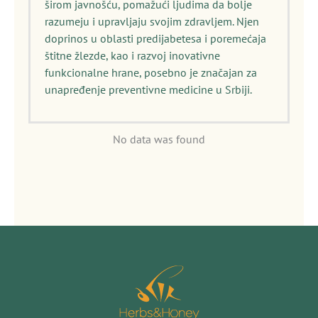
širom javnošću, pomažući ljudima da bolje
razumeju i upravljaju svojim zdravljem. Njen
doprinos u oblasti predijabetesa i poremećaja
štitne žlezde, kao i razvoj inovativne
funkcionalne hrane, posebno je značajan za
unapređenje preventivne medicine u Srbiji.
No data was found