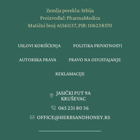
Zemlja porekla: Srbija
Proizvođač: PharmaMedica
Matični broj: 61561137, PIB: 106238570
USLOVI KORIŠĆENJA
POLITIKA PRIVATNOSTI
AUTORSKA PRAVA
PRAVO NA ODUSTAJANJE
REKLAMACIJE
JASIČKI PUT 9A
KRUŠEVAC
065 231 80 36
OFFICE@HERBSANDHONEY.RS