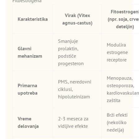
Fitoestrogena
Fitoestrogen
Virak (Vitex
Karakteristika
(npr. soja, crve
agnus-castus)
deteljin)
Smanjuje
Modulira
Glavni
prolaktin,
estrogene
mehanizam
podstiče
receptore
progesteron
Menopauza,
PMS, neredovni
Primarna
osteoporoza,
ciklusi,
upotreba
kardiovaskular
hipoluteinizam
zaštita
Brži efekti
Vreme
2-3 meseca za
(nekoliko
delovanja
vidljive efekte
nedelja)