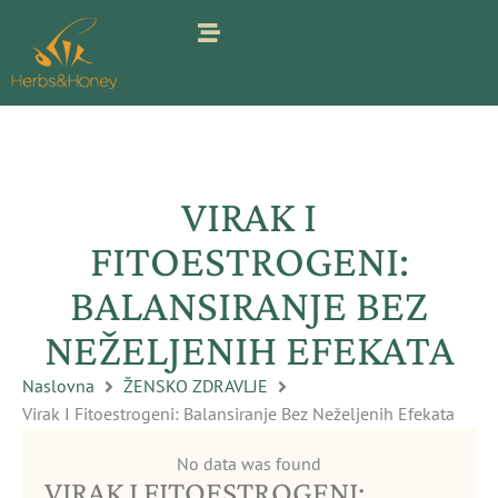
Pređi
na
sadržaj
VIRAK I
FITOESTROGENI:
BALANSIRANJE BEZ
NEŽELJENIH EFEKATA
Naslovna
ŽENSKO ZDRAVLJE
Virak I Fitoestrogeni: Balansiranje Bez Neželjenih Efekata
No data was found
VIRAK I FITOESTROGENI: