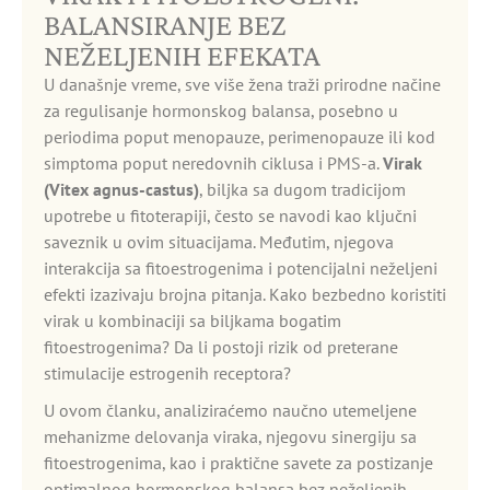
BALANSIRANJE BEZ
NEŽELJENIH EFEKATA
U današnje vreme, sve više žena traži prirodne načine
za regulisanje hormonskog balansa, posebno u
periodima poput menopauze, perimenopauze ili kod
simptoma poput neredovnih ciklusa i PMS-a.
Virak
(Vitex agnus-castus)
, biljka sa dugom tradicijom
upotrebe u fitoterapiji, često se navodi kao ključni
saveznik u ovim situacijama. Međutim, njegova
interakcija sa fitoestrogenima i potencijalni neželjeni
efekti izazivaju brojna pitanja. Kako bezbedno koristiti
virak u kombinaciji sa biljkama bogatim
fitoestrogenima? Da li postoji rizik od preterane
stimulacije estrogenih receptora?
U ovom članku, analiziraćemo naučno utemeljene
mehanizme delovanja viraka, njegovu sinergiju sa
fitoestrogenima, kao i praktične savete za postizanje
optimalnog hormonskog balansa bez neželjenih