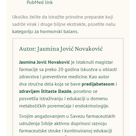
PubMed link
Ukoliko želite da istražite prirodne preparate koji
sadrže virak i druge biljne ekstrakte, posetite našu
kategoriju za hormonski balans
.
Autor: Jasmina Jović Novaković
Jasmina Jović Novaković
je istaknuti magistar
farmacije sa preko 20 godina iskustva u oblasti
zdravstva i preventivne medicine. Kao autor
dva stručna dela koja se bave
predijabetesom
i
zdravljem štitaste žlezde
, posebno se
posvetila istraživanju i edukaciji u domenu
metaboličkih poremećaja i endokrinologije.
Svojim angažovanjem u Savezu farmaceutskih
udruženja Srbije aktivno doprinosi razvoju
farmaceutske struke i kontinuiranoj edukaciji