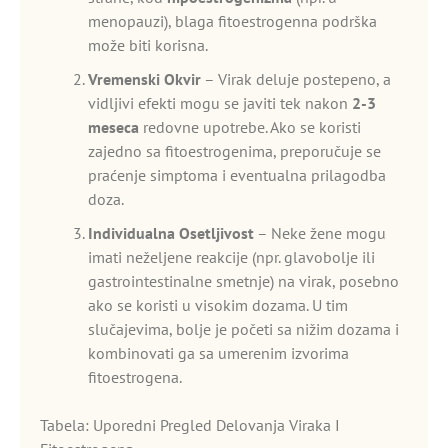
menopauzi), blaga fitoestrogenna podrška
može biti korisna.
Vremenski Okvir
– Virak deluje postepeno, a
vidljivi efekti mogu se javiti tek nakon
2-3
meseca
redovne upotrebe. Ako se koristi
zajedno sa fitoestrogenima, preporučuje se
praćenje simptoma i eventualna prilagodba
doza.
Individualna Osetljivost
– Neke žene mogu
imati neželjene reakcije (npr. glavobolje ili
gastrointestinalne smetnje) na virak, posebno
ako se koristi u visokim dozama. U tim
slučajevima, bolje je početi sa nižim dozama i
kombinovati ga sa umerenim izvorima
fitoestrogena.
Tabela: Uporedni Pregled Delovanja Viraka I