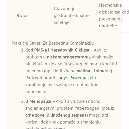
Hormonska
Glavobolje,
disbalansa kod
Rizici
gastrointestinalne
prekomerne
smetnje
upotrebe
Praktični Saveti Za Bezbednu Kombinaciju
Kod PMS-a i Neredovnih Ciklusa
– Ako je
problem u
niskom progesteronu
, virak može
biti ključan, dok se fitoestrogeni mogu koristiti
umereno (npr. liofilizirana
malina
ili
šipurak
).
Proizvod poput
Lady's Power paketa
kombinuje ove sastojke u optimalnim
odnosima.
U Menopauzi
– Ako su vrućine i noćno
znojenje glavni problem, fitoestrogeni (npr. iz
crne zove
ili
linoženog semena
) mogu biti
korisni, dok virak pomaže u smanjenju
prolaktinskog stresa.