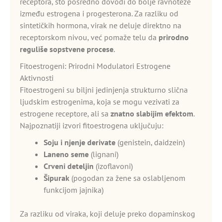
receptora, što posredno dovodi do bolje ravnoteže
između estrogena i progesterona. Za razliku od
sintetičkih hormona, virak ne deluje direktno na
receptorskom nivou, već pomaže telu da
prirodno
reguliše sopstvene procese
.
Fitoestrogeni: Prirodni Modulatori Estrogene
Aktivnosti
Fitoestrogeni su biljni jedinjenja strukturno slična
ljudskim estrogenima, koja se mogu vezivati za
estrogene receptore, ali sa
znatno slabijim efektom
.
Najpoznatiji izvori fitoestrogena uključuju:
Soju i njenje derivate
(genistein, daidzein)
Laneno seme
(lignani)
Crveni deteljin
(izoflavoni)
Šipurak
(pogodan za žene sa oslabljenom
funkcijom jajnika)
Za razliku od viraka, koji deluje preko dopaminskog