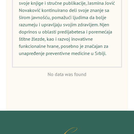
svoje knjige i stručne publikacije, Jasmina Jović
Novaković kontinuirano deli svoje znanje sa
širom javnošću, pomažući ljudima da bolje
razumeju i upravljaju svojim zdravljem. Njen
doprinos u oblasti predijabetesa i poremećaja
štitne žlezde, kao i razvoj inovativne
funkcionalne hrane, posebno je značajan za
unapređenje preventivne medicine u Srbiji.
No data was found