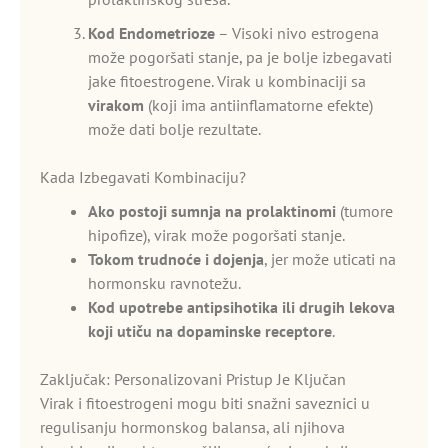
Kod Endometrioze
– Visoki nivo estrogena
može pogoršati stanje, pa je bolje izbegavati
jake fitoestrogene. Virak u kombinaciji sa
virakom
(koji ima antiinflamatorne efekte)
može dati bolje rezultate.
Kada Izbegavati Kombinaciju?
Ako postoji sumnja na prolaktinomi
(tumore
hipofize), virak može pogoršati stanje.
Tokom trudnoće i dojenja
, jer može uticati na
hormonsku ravnotežu.
Kod upotrebe antipsihotika ili drugih lekova
koji utiču na dopaminske receptore
.
Zaključak: Personalizovani Pristup Je Ključan
Virak i fitoestrogeni mogu biti snažni saveznici u
regulisanju hormonskog balansa, ali njihova