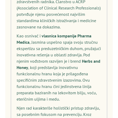
zdravstvenih radnika. Članstvo u ACRP
(Association of Clinical Research Professionals)
potvrđuje njenu posvećenost najvišim
standardima kliničkih istraživanja i medicine
zasnovane na dokazima.
Kao osnivač i
vlasnica kompanije Pharma
Medica
, Jasmina uspešno spaja svoju stručnu
ekspertizu sa preduzetničkim duhom, pružajući
inovativna rešenja u oblasti zdravlja. Pod
njenim vođstvom razvijen je i brend
Herbs and
Honey
, koji predstavlja inovativnu
funkcionalnu hranu koja je prilagođena
specifičnim zdravstvenim izazovima. Ovu
funkcionalnu hranu čini jedinstvena linija
preparata baziranih na lekovitom bilju, voću,
eteričnim uljima i medu.
Njen rad karakteriše holistički pristup zdravlju,
sa posebnim fokusom na prevenciju. Kroz