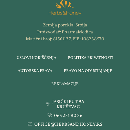
Zemlja porekla: Srbija
Proizvođač: PharmaMedica
Matični broj: 61561137, PIB: 106238570
USLOVI KORIŠĆENJA
POLITIKA PRIVATNOSTI
AUTORSKA PRAVA
PRAVO NA ODUSTAJANJE
REKLAMACIJE
JASIČKI PUT 9A
KRUŠEVAC
065 231 80 36
OFFICE@HERBSANDHONEY.RS