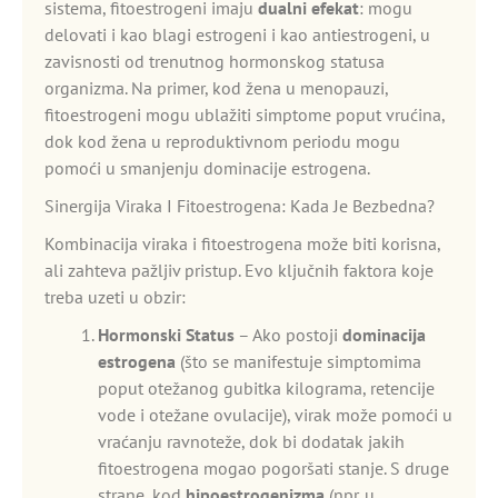
sistema, fitoestrogeni imaju
dualni efekat
: mogu
delovati i kao blagi estrogeni i kao antiestrogeni, u
zavisnosti od trenutnog hormonskog statusa
organizma. Na primer, kod žena u menopauzi,
fitoestrogeni mogu ublažiti simptome poput vrućina,
dok kod žena u reproduktivnom periodu mogu
pomoći u smanjenju dominacije estrogena.
Sinergija Viraka I Fitoestrogena: Kada Je Bezbedna?
Kombinacija viraka i fitoestrogena može biti korisna,
ali zahteva pažljiv pristup. Evo ključnih faktora koje
treba uzeti u obzir:
Hormonski Status
– Ako postoji
dominacija
estrogena
(što se manifestuje simptomima
poput otežanog gubitka kilograma, retencije
vode i otežane ovulacije), virak može pomoći u
vraćanju ravnoteže, dok bi dodatak jakih
fitoestrogena mogao pogoršati stanje. S druge
strane, kod
hipoestrogenizma
(npr. u