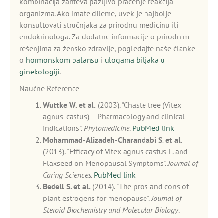
kombinacija zahteva pažljivo praćenje reakcija
organizma. Ako imate dileme, uvek je najbolje
konsultovati stručnjaka za prirodnu medicinu ili
endokrinologa. Za dodatne informacije o prirodnim
rešenjima za žensko zdravlje, pogledajte naše članke
o
hormonskom balansu
i
ulogama biljaka u
ginekologiji
.
Naučne Reference
Wuttke W. et al.
(2003). "Chaste tree (Vitex
agnus-castus) – Pharmacology and clinical
indications".
Phytomedicine
.
PubMed link
Mohammad-Alizadeh-Charandabi S. et al.
(2013). "Efficacy of Vitex agnus castus L. and
Flaxseed on Menopausal Symptoms".
Journal of
Caring Sciences
.
PubMed link
Bedell S. et al.
(2014). "The pros and cons of
plant estrogens for menopause".
Journal of
Steroid Biochemistry and Molecular Biology
.