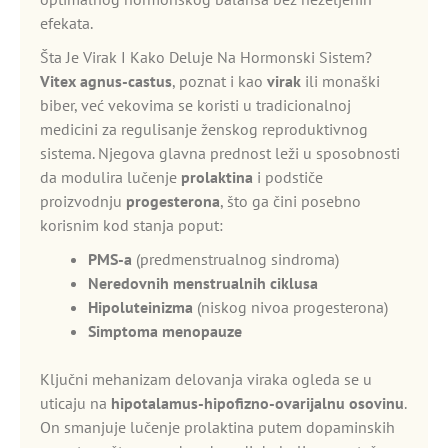
efekata.
Šta Je Virak I Kako Deluje Na Hormonski Sistem?
Vitex agnus-castus
, poznat i kao
virak
ili monaški
biber, već vekovima se koristi u tradicionalnoj
medicini za regulisanje ženskog reproduktivnog
sistema. Njegova glavna prednost leži u sposobnosti
da modulira lučenje
prolaktina
i podstiče
proizvodnju
progesterona
, što ga čini posebno
korisnim kod stanja poput:
PMS-a
(predmenstrualnog sindroma)
Neredovnih menstrualnih ciklusa
Hipoluteinizma
(niskog nivoa progesterona)
Simptoma menopauze
Ključni mehanizam delovanja viraka ogleda se u
uticaju na
hipotalamus-hipofizno-ovarijalnu osovinu
.
On smanjuje lučenje prolaktina putem dopaminskih