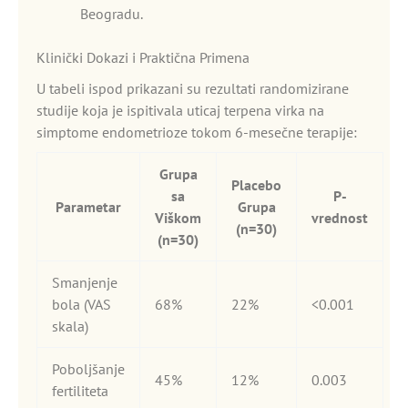
Beogradu.
Klinički Dokazi i Praktična Primena
U tabeli ispod prikazani su rezultati randomizirane
studije koja je ispitivala uticaj terpena virka na
simptome endometrioze tokom 6-mesečne terapije:
Grupa
Placebo
sa
P-
Parametar
Grupa
Viškom
vrednost
(n=30)
(n=30)
Smanjenje
bola (VAS
68%
22%
<0.001
skala)
Poboljšanje
45%
12%
0.003
fertiliteta