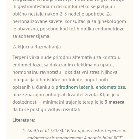
ili gastrointestinalni diskomfor retko se javljaju i
obično nestaju nakon 2-3 nedelje upotrebe. Za
personalizovane savete, konsultacija sa ginekologom
je obavezna, posebno kod težih oblika endometrioze
sa adherensijama.
Zaključna Razmatranja
Terpeni virka nude prirodnu alternativu za kontrolu
endometrioze, sa dokazanim efektima na upalu,
hormonalnu ravnotežu i oksidativni stres. Njihova
integracija u holističke protokole, poput onih
opisanih u članku o
prirodnom lečenju endometrioze
,
može značajno poboljšati kvalitet života. Ključ je u
doslednosti – minimalni trajanje terapije je
3 meseca
da bi se postigli vidljivi rezultati.
Literatura:
Smith et al. (2023). "Vitex agnus-castus terpenes in
endometriosis management: A double-blind RCT."