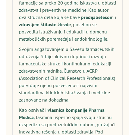
farmacije sa preko 20 godina iskustva u oblasti
zdravstva i preventivne medicine. Kao autor
dva stručna dela koja se bave
predijabetesom
i
zdravljem štitaste žlezde
, posebno se
posvetila istraživanju i edukaciji u domenu
metaboličkih poremećaja i endokrinologije.
Svojim angažovanjem u Savezu farmaceutskih
udruženja Srbije aktivno doprinosi razvoju
farmaceutske struke i kontinuiranoj edukaciji
zdravstvenih radnika. Članstvo u ACRP
(Association of Clinical Research Professionals)
potvrđuje njenu posvećenost najvišim
standardima kliničkih istraživanja i medicine
zasnovane na dokazima.
Kao osnivač i
vlasnica kompanije Pharma
Medica
, Jasmina uspešno spaja svoju stručnu
ekspertizu sa preduzetničkim duhom, pružajući
inovativna rešenja u oblasti zdravlja. Pod