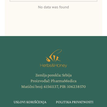
No data was found
Zemlja porekla: Srbija
Proizvođač: PharmaMedica
Matični broj: 61561137, PIB: 106238570
USLOVI KORIŠĆENJA
POLITIKA PRIVATNOSTI