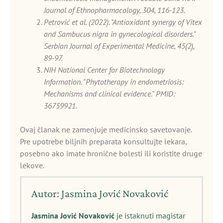
Journal of Ethnopharmacology, 304, 116-123.
Petrović et al. (2022). "Antioxidant synergy of Vitex
and Sambucus nigra in gynecological disorders."
Serbian Journal of Experimental Medicine, 45(2),
89-97.
NIH National Center for Biotechnology
Information. "Phytotherapy in endometriosis:
Mechanisms and clinical evidence." PMID:
36759921.
Ovaj članak ne zamenjuje medicinsko savetovanje.
Pre upotrebe biljnih preparata konsultujte lekara,
posebno ako imate hronične bolesti ili koristite druge
lekove.
Autor: Jasmina Jović Novaković
Jasmina Jović Novaković
je istaknuti magistar