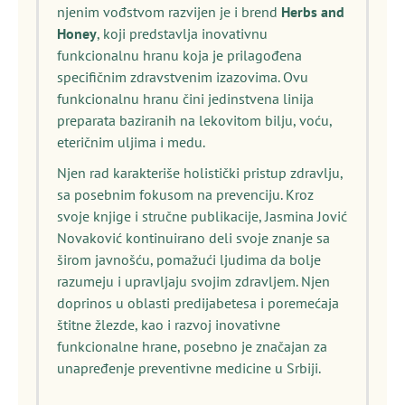
njenim vođstvom razvijen je i brend
Herbs and
Honey
, koji predstavlja inovativnu
funkcionalnu hranu koja je prilagođena
specifičnim zdravstvenim izazovima. Ovu
funkcionalnu hranu čini jedinstvena linija
preparata baziranih na lekovitom bilju, voću,
eteričnim uljima i medu.
Njen rad karakteriše holistički pristup zdravlju,
sa posebnim fokusom na prevenciju. Kroz
svoje knjige i stručne publikacije, Jasmina Jović
Novaković kontinuirano deli svoje znanje sa
širom javnošću, pomažući ljudima da bolje
razumeju i upravljaju svojim zdravljem. Njen
doprinos u oblasti predijabetesa i poremećaja
štitne žlezde, kao i razvoj inovativne
funkcionalne hrane, posebno je značajan za
unapređenje preventivne medicine u Srbiji.