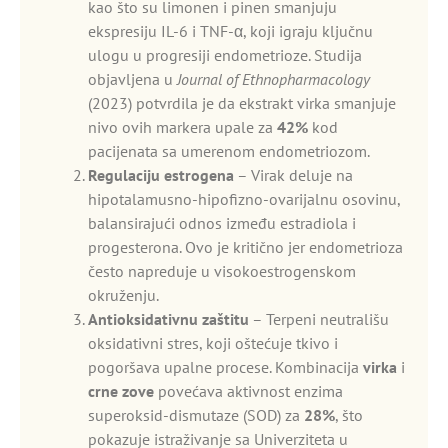
kao što su limonen i pinen smanjuju
ekspresiju IL-6 i TNF-α, koji igraju ključnu
ulogu u progresiji endometrioze. Studija
objavljena u
Journal of Ethnopharmacology
(2023) potvrdila je da ekstrakt virka smanjuje
nivo ovih markera upale za
42%
kod
pacijenata sa umerenom endometriozom.
Regulaciju estrogena
– Virak deluje na
hipotalamusno-hipofizno-ovarijalnu osovinu,
balansirajući odnos između estradiola i
progesterona. Ovo je kritično jer endometrioza
često napreduje u visokoestrogenskom
okruženju.
Antioksidativnu zaštitu
– Terpeni neutrališu
oksidativni stres, koji oštećuje tkivo i
pogoršava upalne procese. Kombinacija
virka
i
crne zove
povećava aktivnost enzima
superoksid-dismutaze (SOD) za
28%
, što
pokazuje istraživanje sa Univerziteta u