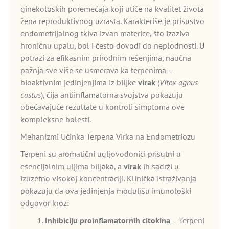
ginekoloskih poremećaja koji utiče na kvalitet života
žena reproduktivnog uzrasta. Karakteriše je prisustvo
endometrijalnog tkiva izvan materice, što izaziva
hroničnu upalu, bol i često dovodi do neplodnosti. U
potrazi za efikasnim prirodnim rešenjima, naučna
pažnja sve više se usmerava ka terpenima –
bioaktivnim jedinjenjima iz biljke
virak
(
Vitex agnus-
castus
), čija antiinflamatorna svojstva pokazuju
obećavajuće rezultate u kontroli simptoma ove
kompleksne bolesti.
Mehanizmi Učinka Terpena Virka na Endometriozu
Terpeni su aromatični ugljovodonici prisutni u
esencijalnim uljima biljaka, a
virak
ih sadrži u
izuzetno visokoj koncentraciji. Klinička istraživanja
pokazuju da ova jedinjenja modulišu imunološki
odgovor kroz:
Inhibiciju proinflamatornih citokina
– Terpeni