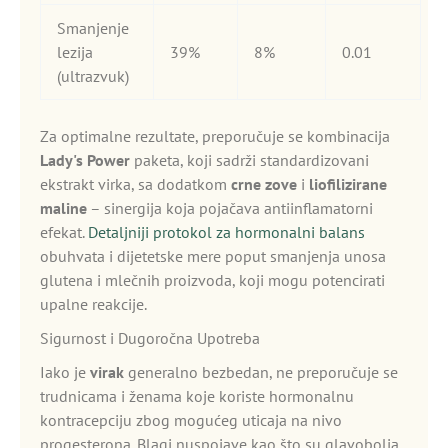
Smanjenje
lezija
39%
8%
0.01
(ultrazvuk)
Za optimalne rezultate, preporučuje se kombinacija
Lady's Power
paketa, koji sadrži standardizovani
ekstrakt virka, sa dodatkom
crne zove
i
liofilizirane
maline
– sinergija koja pojačava antiinflamatorni
efekat.
Detaljniji protokol za hormonalni balans
obuhvata i dijetetske mere poput smanjenja unosa
glutenа i mlečnih proizvoda, koji mogu potencirati
upalne reakcije.
Sigurnost i Dugoročna Upotreba
Iako je
virak
generalno bezbedan, ne preporučuje se
trudnicama i ženama koje koriste hormonalnu
kontracepciju zbog mogućeg uticaja na nivo
progesterona. Blagi nuspojave kao što su glavobolja