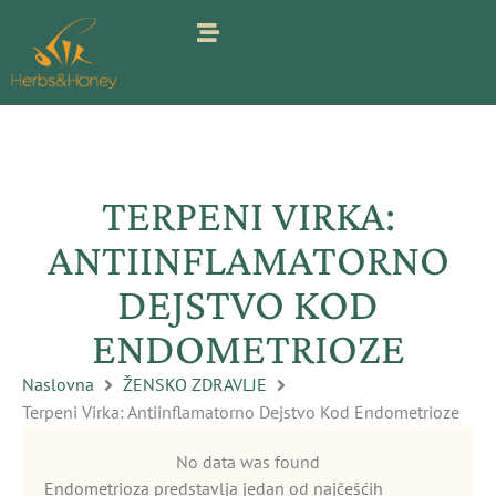
Pređi
na
sadržaj
TERPENI VIRKA:
ANTIINFLAMATORNO
DEJSTVO KOD
ENDOMETRIOZE
Naslovna
ŽENSKO ZDRAVLJE
Terpeni Virka: Antiinflamatorno Dejstvo Kod Endometrioze
No data was found
Endometrioza predstavlja jedan od najčešćih