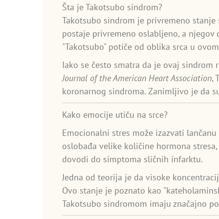
Šta je Takotsubo sindrom?
Takotsubo sindrom je privremeno stanje s
postaje privremeno oslabljeno, a njegov d
"Takotsubo" potiče od oblika srca u ovom
Iako se često smatra da je ovaj sindrom re
Journal of the American Heart Association
,
koronarnog sindroma. Zanimljivo je da 
Kako emocije utiču na srce?
Emocionalni stres može izazvati lančanu 
oslobađa velike količine hormona stresa,
dovodi do simptoma sličnih infarktu.
Jedna od teorija je da visoke koncentraci
Ovo stanje je poznato kao "kateholaminsk
Takotsubo sindromom imaju značajno povi