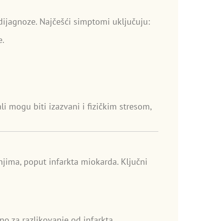
ijagnoze. Najčešći simptomi uključuju:
e.
 mogu biti izazvani i fizičkim stresom,
jima, poput infarkta miokarda. Ključni
čno za razlikovanje od infarkta.