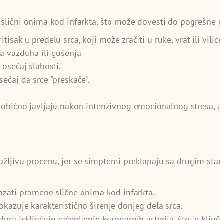
ični onima kod infarkta, što može dovesti do pogrešne d
ritisak u predelu srca, koji može zračiti u ruke, vrat ili vilic
a vazduha ili gušenja.
 osećaj slabosti.
 osećaj da srce "preskače".
bično javljaju nakon intenzivnog emocionalnog stresa, ali
ljivu procenu, jer se simptomi preklapaju sa drugim stan
zati promene slične onima kod infarkta.
pokazuje karakteristično širenje donjeg dela srca.
dura isključuje začepljenje koronarnih arterija, što je klju