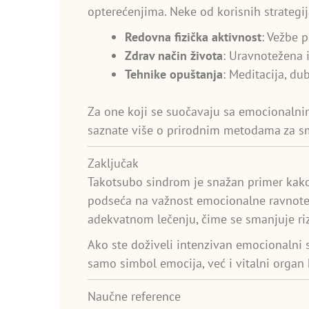
opterećenjima. Neke od korisnih strategij
Redovna fizička aktivnost
: Vežbe p
Zdrav način života
: Uravnotežena 
Tehnike opuštanja
: Meditacija, d
Za one koji se suočavaju sa emocionalnim 
saznate više o prirodnim metodama za sm
Zaključak
Takotsubo sindrom je snažan primer kako 
podseća na važnost emocionalne ravnote
adekvatnom lečenju, čime se smanjuje riz
Ako ste doživeli intenzivan emocionalni s
samo simbol emocija, već i vitalni organ k
Naučne reference