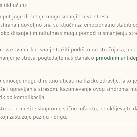
a uključuju:
oput joge ili šetnje mogu smanjiti nivo stresa.
ishrana i dovoljno sna su ključni za emocionalnu stabilnos
uboko disanje i mindfulness mogu pomoći u smanjenju stre
izazovima, korisno je tražiti podršku od stručnjaka, poput 
anjenje stresa, pogledajte naš članak o
prirodnim antide
emocije mogu direktno uticati na fizičko zdravlje. Iako j
že i upravljanja stresom. Razumevanje ovog sindroma m
ik od komplikacija.
tres i primetite simptome slične infarktu, ne oklijevajte 
oji zaslužuje pažnju i brigu.