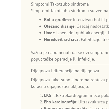
Simptomi Takotsubo sindroma
Simptomi Takotsubo sindroma su veoma sl
Bol u grudima
: Intenzivan bol ili p
Otežano disanje
: Osećaj nedostatk
Umor
: Iznenadni gubitak energije i
Neredovit rad srca
: Palpitacije ili
Važno je napomenuti da se ovi simptomi o
poput teške operacije ili infekcije.
Dijagnoza i diferencijalna dijagnoza
Dijagnoza Takotsubo sindroma zahteva paž
koraci u dijagnostici uključuju:
EKG
: Elektrokardiogram može poka
Eho kardiografija
: Ultrazvuk srca 
Koronarna angiografija
: Ova proce