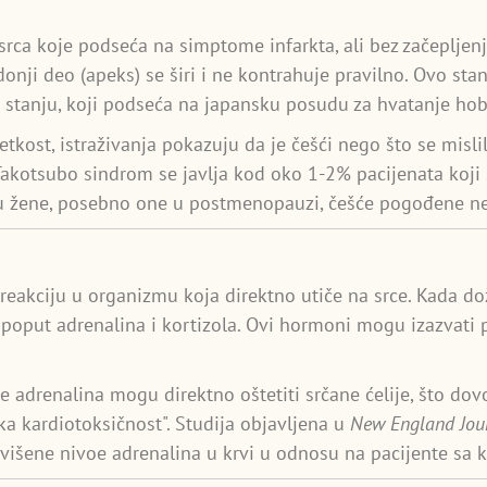
rca koje podseća na simptome infarkta, ali bez začepljenj
onji deo (apeks) se širi i ne kontrahuje pravilno. Ovo stan
 stanju, koji podseća na japansku posudu za hvatanje hob
tkost, istraživanja pokazuju da je češći nego što se misli
 Takotsubo sindrom se javlja kod oko 1-2% pacijenata koj
su žene, posebno one u postmenopauzi, češće pogođene n
reakciju u organizmu koja direktno utiče na srce. Kada do
 poput adrenalina i kortizola. Ovi hormoni mogu izazvati 
je adrenalina mogu direktno oštetiti srčane ćelije, što do
a kardiotoksičnost". Studija objavljena u
New England Jour
šene nivoe adrenalina u krvi u odnosu na pacijente sa k