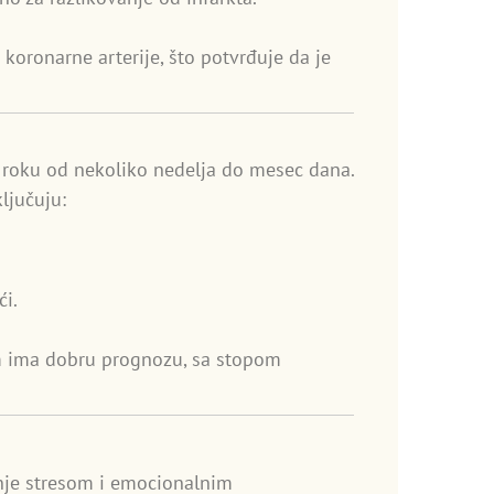
oronarne arterije, što potvrđuje da je
 roku od nekoliko nedelja do mesec dana.
ljučuju:
ći.
m ima dobru prognozu, sa stopom
nje stresom i emocionalnim