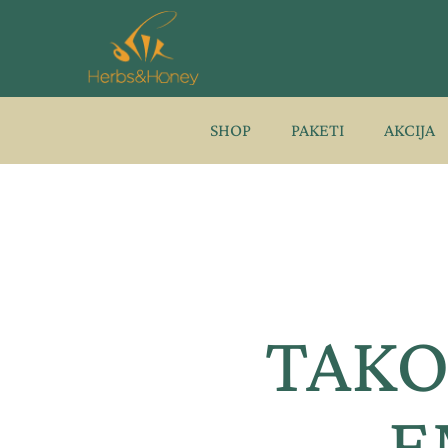
Pređi
na
sadržaj
SHOP
PAKETI
AKCIJA
TAKO
E