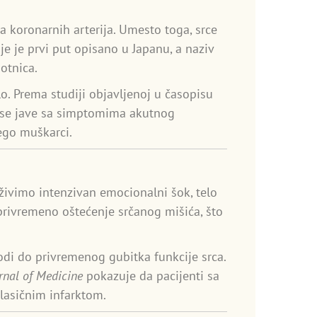
a koronarnih arterija. Umesto toga, srce
je je prvi put opisano u Japanu, a naziv
otnica.
lo. Prema studiji objavljenoj u časopisu
i se jave sa simptomima akutnog
ego muškarci.
živimo intenzivan emocionalni šok, telo
privremeno oštećenje srčanog mišića, što
vodi do privremenog gubitka funkcije srca.
nal of Medicine
pokazuje da pacijenti sa
lasičnim infarktom.