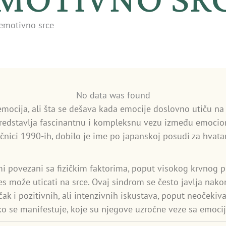
emotivno srce
No data was found
emocija, ali šta se dešava kada emocije doslovno utiču n
predstavlja fascinantnu i kompleksnu vezu između emocional
učnici 1990-ih, dobilo je ime po japanskoj posudi za hvata
i povezani sa fizičkim faktorima, poput visokog krvnog pr
s može uticati na srce. Ovaj sindrom se često javlja nak
čak i pozitivnih, ali intenzivnih iskustava, poput neočekiv
ko se manifestuje, koje su njegove uzročne veze sa emocij