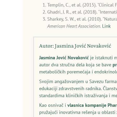
Templin, C., et al. (2015). "Clini
Ghadri, J. R., et al. (2018). "Int
Sharkey, S. W., et al. (2010). "Nat
American Heart Association
.
Link
Autor: Jasmina Jović Novaković
Jasmina Jović Novaković
je istaknuti 
autor dva stručna dela koja se bave
p
metaboličkih poremećaja i endokrinolo
Svojim angažovanjem u Savezu farmace
edukaciji zdravstvenih radnika. Članst
standardima kliničkih istraživanja i 
Kao osnivač i
vlasnica kompanije Pha
pružajući inovativna rešenja u oblasti