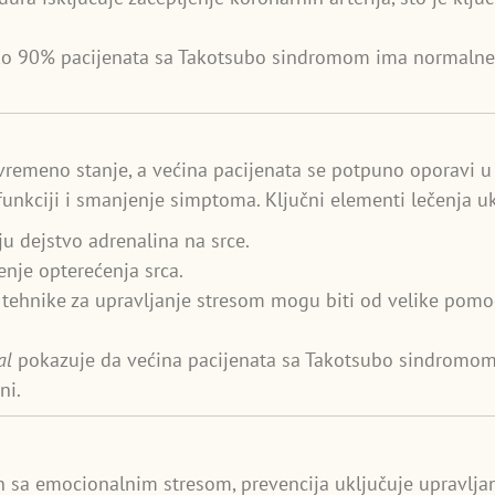
ko 90% pacijenata sa Takotsubo sindromom ima normalne k
.
vremeno stanje, a većina pacijenata se potpuno oporavi u
unkciji i smanjenje simptoma. Ključni elementi lečenja uk
ju dejstvo adrenalina na srce.
enje opterećenja srca.
i tehnike za upravljanje stresom mogu biti od velike pomo
al
pokazuje da većina pacijenata sa Takotsubo sindromo
ni.
 sa emocionalnim stresom, prevencija uključuje upravlja