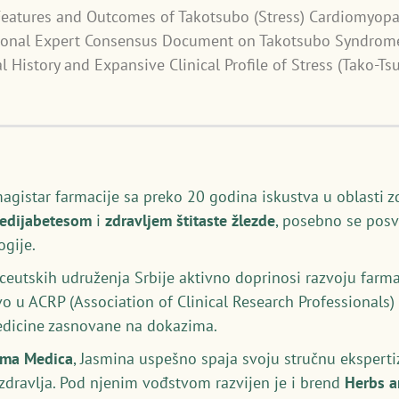
cal Features and Outcomes of Takotsubo (Stress) Cardiomyopa
ernational Expert Consensus Document on Takotsubo Syndrom
ural History and Expansive Clinical Profile of Stress (Tako-
magistar farmacije sa preko 20 godina iskustva u oblasti z
redijabetesom
i
zdravljem štitaste žlezde
, posebno se posv
gije.
utskih udruženja Srbije aktivno doprinosi razvoju farmac
vo u ACRP (Association of Clinical Research Professionals
medicine zasnovane na dokazima.
rma Medica
, Jasmina uspešno spaja svoju stručnu ekspert
 zdravlja. Pod njenim vođstvom razvijen je i brend
Herbs 