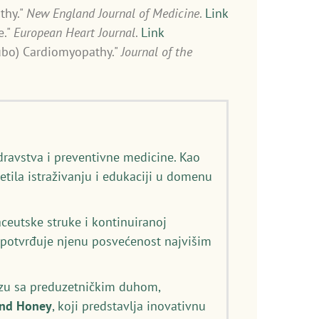
thy."
New England Journal of Medicine
.
Link
e."
European Heart Journal
.
Link
Tsubo) Cardiomyopathy."
Journal of the
dravstva i preventivne medicine. Kao
etila istraživanju i edukaciji u domenu
eutske struke i kontinuiranoj
) potvrđuje njenu posvećenost najvišim
izu sa preduzetničkim duhom,
and Honey
, koji predstavlja inovativnu