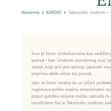
Naslovna
KARDIO
Takotsubo sindrom – 
Srce je često simbolizovano kao sedište 
poznat i kao "sindrom slomljenog srca", 
stanje, koje prvi put opisuju japanski na
poprima oblik sličan toj posudi.
Iako se često smatra da su srčani problem
naglašava koliko snažno emocionalni stre
poput gubitka voljene osobe, razvoda ili 
istražićemo šta je Takotsubo sindrom, ka