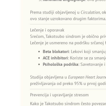
Prema studiji objavljenoj u
Circulation
, o
ovo stanje uzrokovano drugim faktorima
Lečenje i oporavak
Srećom, Takotsubo sindrom je obično pri
Lečenje je usmereno na podršku srčanoj f
Beta blokatori
: Lekovi koji smanju
ACE inhibitori
: Koriste se za smanj
Psihološka podrška
: Savetovanje 
Studija objavljena u
European Heart Journ
preživljavanja od preko 95% u prvoj godi
Prevencija i upravljanje stresom
Kako je Takotsubo sindrom često povezan