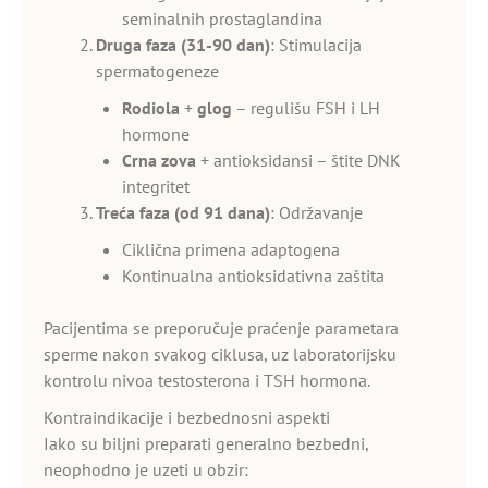
seminalnih prostaglandina
Druga faza (31-90 dan)
: Stimulacija
spermatogeneze
Rodiola
+
glog
– regulišu FSH i LH
hormone
Crna zova
+ antioksidansi – štite DNK
integritet
Treća faza (od 91 dana)
: Održavanje
Ciklična primena adaptogena
Kontinualna antioksidativna zaštita
Pacijentima se preporučuje praćenje parametara
sperme nakon svakog ciklusa, uz laboratorijsku
kontrolu nivoa testosterona i TSH hormona.
Kontraindikacije i bezbednosni aspekti
Iako su biljni preparati generalno bezbedni,
neophodno je uzeti u obzir: