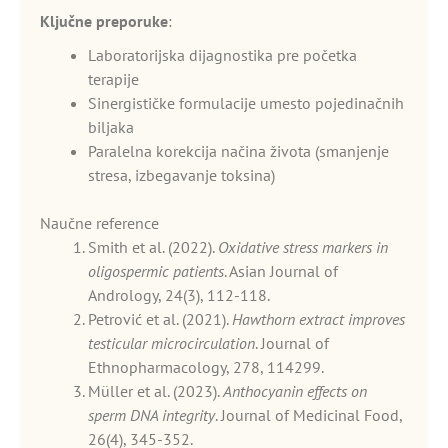
Ključne preporuke
:
Laboratorijska dijagnostika pre početka
terapije
Sinergističke formulacije umesto pojedinačnih
biljaka
Paralelna korekcija načina života (smanjenje
stresa, izbegavanje toksina)
Naučne reference
Smith et al. (2022).
Oxidative stress markers in
oligospermic patients
. Asian Journal of
Andrology, 24(3), 112-118.
Petrović et al. (2021).
Hawthorn extract improves
testicular microcirculation
. Journal of
Ethnopharmacology, 278, 114299.
Müller et al. (2023).
Anthocyanin effects on
sperm DNA integrity
. Journal of Medicinal Food,
26(4), 345-352.