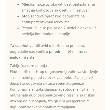
Mlečika
može uzrokovati gastrointestinalne
smetnje kod osoba sa osetljivim želucem
Glog
zahteva oprez kod pacijenata na
antihipertenzivnim lekovima
Preporučuje se pauza od 2 nedelje nakon 12
nedelja kontinuirane terapije
Za sveobuhvatniji uvid u bezbednu primenu,
pogledajte naš vodič o
prirodnim rešenjima za
endokrini sistem
.
Zaključna razmatranja
Fitoterapijski pristup oligospermiji zahteva strpljenje
– minimalni period za očekivati poboljšanje je 90
dana, što odgovara ciklusu spermatogeneze.
Kombinacija antioksidanasa, adaptogena i ciljanih
nutrijenata nudi personalizovano rešenje sa niskim
rizikom od nuspojava, što ga čini perspektivnim
dopunom konvencionalnim terapijama.