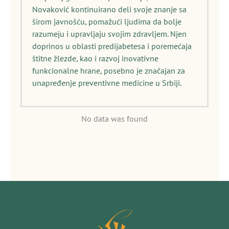
Novaković kontinuirano deli svoje znanje sa
širom javnošću, pomažući ljudima da bolje
razumeju i upravljaju svojim zdravljem. Njen
doprinos u oblasti predijabetesa i poremećaja
štitne žlezde, kao i razvoj inovativne
funkcionalne hrane, posebno je značajan za
unapređenje preventivne medicine u Srbiji.
No data was found