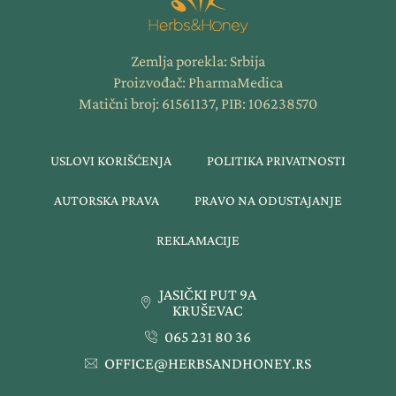
Zemlja porekla: Srbija
Proizvođač: PharmaMedica
Matični broj: 61561137, PIB: 106238570
USLOVI KORIŠĆENJA
POLITIKA PRIVATNOSTI
AUTORSKA PRAVA
PRAVO NA ODUSTAJANJE
REKLAMACIJE
JASIČKI PUT 9A
KRUŠEVAC
065 231 80 36
OFFICE@HERBSANDHONEY.RS