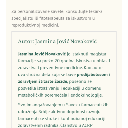
Za personalizovane savete, konsultujte lekar-a
specijalistu ili fitoterapeuta sa iskustvom u
reproduktivnoj medicini.
Autor: Jasmina Jović Novaković
Jasmina Jović Novaković
je istaknuti magistar
farmacije sa preko 20 godina iskustva u oblasti
zdravstva i preventivne medicine. Kao autor
dva stručna dela koja se bave
predijabetesom
i
zdravljem štitaste žlezde
, posebno se
posvetila istraživanju i edukaciji u domenu
metaboličkih poremećaja i endokrinologije.
Svojim angažovanjem u Savezu farmaceutskih
udruženja Srbije aktivno doprinosi razvoju
farmaceutske struke i kontinuiranoj edukaciji
zdravstvenih radnika. Članstvo u ACRP