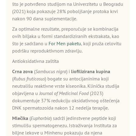
što je potvrđeno studijom na Univerzitetu u Beogradu
(2021) koja pokazuje 28% poboljšanje protoka krvi
nakon 90 dana suplementacije.
Za optimalne rezultate, preporučuje se kombinacija
ovih biljaka u formi standardiziranih ekstrakata, kao
što je sadržano u
For Men paketu
, koji pruža celovitu
podršku reproduktivnom zdravlju.
Antioksidativna zaštita
Crna zova
(
Sambucus nigra
) i
liofilizirana kupina
(
Rubus fruticosus
) bogate su antocijaninima koji
neutrališu reaktivne vrste kiseonika. Klinička studija
objavljena u
Journal of Medicinal Food
(2023)
dokumentuje 37% redukciju oksidativnog oštećenja
DNK spermatozoida nakon 12 nedelja terapije.
Mlečika
(
Euphorbia
) sadrži jedinstvene peptide koji
stimulišu spermatogenezu. Istraživanja Instituta za
biljne lekove u Minhenu pokazuju da njena