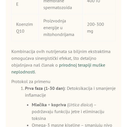
membrane
400 IU
E
spermatozoida
Proizvodnja
Koenzim
200-300
energije u
Q10
mg
mitohondrijama
Kombinacija ovih nutrijenata sa biljnim ekstraktima
omogućava sinergistički efekat, što detaljno
objašnjava naš članak o
prirodnoj terapiji muške
neplodnosti
.
Protokol za primenu
Prva faza (1-30 dan)
: Detoksikacija i smanjenje
inflamacije
Mlečika
+
kopriva
(
Urtica dioica
) –
podržavaju funkciju jetre i eliminaciju
toksina
Omega-3 masne kiseline – smanjuju nivo