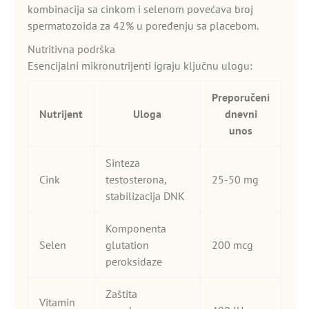
kombinacija sa cinkom i selenom povećava broj
spermatozoida za 42% u poređenju sa placebom.
Nutritivna podrška
Esencijalni mikronutrijenti igraju ključnu ulogu:
Preporučeni
Nutrijent
Uloga
dnevni
unos
Sinteza
Cink
testosterona,
25-50 mg
stabilizacija DNK
Komponenta
Selen
glutation
200 mcg
peroksidaze
Zaštita
Vitamin