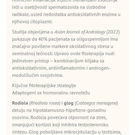
leži u osetljivosti spermatozoida na slobodne
radikale, usled nedostatka antioksidativnih enzima u
njihovoj citoplazmi.
Studija objavljena u
Asian Journal of Andrology
(2022)
pokazuje da 40% pacijenata sa oligospermijom ima
značajno povišene markere oksidativnog stresa u
seminalnoj tečnosti. Upravo ovde fitoterapija nudi
jedinstven pristup – kombinacijom biljaka sa
antioksidativnim, antiinflamatornim i androgen-
modulišućim svojstvima.
Ključne fitoterapijske strategije
Adaptogeni za hormonalnu ravnotežu
Rodiola
(
Rhodiola rosea
) i
glog
(
Crataegus monogyna
)
deluju na hipotalamusno-hipofizno-gonadnu
osovinu. Rodiola povećava otpornost na stres,
smanjujući kortizol koji inhibira testosteronsku
sintezu. Glog poboljšava mikrocirkulaciju u testisima,