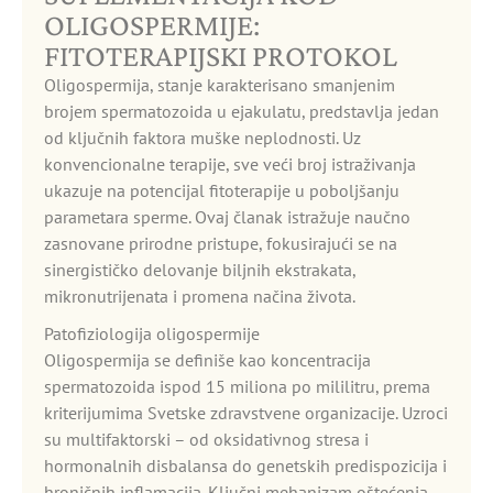
OLIGOSPERMIJE:
FITOTERAPIJSKI PROTOKOL
Oligospermija, stanje karakterisano smanjenim
brojem spermatozoida u ejakulatu, predstavlja jedan
od ključnih faktora muške neplodnosti. Uz
konvencionalne terapije, sve veći broj istraživanja
ukazuje na potencijal fitoterapije u poboljšanju
parametara sperme. Ovaj članak istražuje naučno
zasnovane prirodne pristupe, fokusirajući se na
sinergističko delovanje biljnih ekstrakata,
mikronutrijenata i promena načina života.
Patofiziologija oligospermije
Oligospermija se definiše kao koncentracija
spermatozoida ispod 15 miliona po mililitru, prema
kriterijumima Svetske zdravstvene organizacije. Uzroci
su multifaktorski – od oksidativnog stresa i
hormonalnih disbalansa do genetskih predispozicija i
hroničnih inflamacija. Ključni mehanizam oštećenja