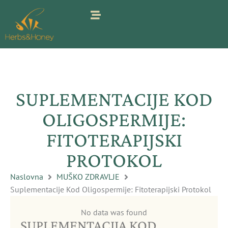
Pređi
na
sadržaj
SUPLEMENTACIJE KOD
OLIGOSPERMIJE:
FITOTERAPIJSKI
PROTOKOL
Naslovna
MUŠKO ZDRAVLJE
Suplementacije Kod Oligospermije: Fitoterapijski Protokol
No data was found
SUPLEMENTACIJA KOD