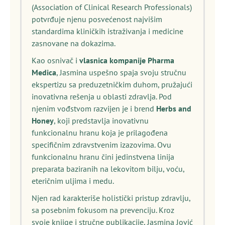
(Association of Clinical Research Professionals)
potvrđuje njenu posvećenost najvišim
standardima kliničkih istraživanja i medicine
zasnovane na dokazima.
Kao osnivač i
vlasnica kompanije Pharma
Medica
, Jasmina uspešno spaja svoju stručnu
ekspertizu sa preduzetničkim duhom, pružajući
inovativna rešenja u oblasti zdravlja. Pod
njenim vođstvom razvijen je i brend
Herbs and
Honey
, koji predstavlja inovativnu
funkcionalnu hranu koja je prilagođena
specifičnim zdravstvenim izazovima. Ovu
funkcionalnu hranu čini jedinstvena linija
preparata baziranih na lekovitom bilju, voću,
eteričnim uljima i medu.
Njen rad karakteriše holistički pristup zdravlju,
sa posebnim fokusom na prevenciju. Kroz
svoje knjige i stručne publikacije, Jasmina Jović