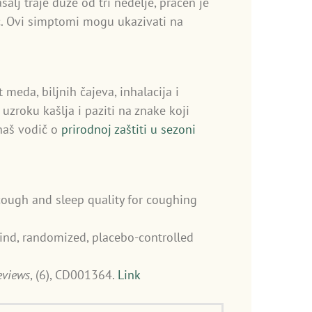
alj traje duže od tri nedelje, praćen je
ć. Ovi simptomi mogu ukazivati na
meda, biljnih čajeva, inhalacija i
uzroku kašlja i paziti na znake koji
naš vodič o
prirodnoj zaštiti u sezoni
 cough and sleep quality for coughing
blind, randomized, placebo-controlled
eviews
, (6), CD001364.
Link