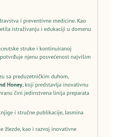
dravstva i preventivne medicine. Kao
etila istraživanju i edukaciji u domenu
eutske struke i kontinuiranoj
) potvrđuje njenu posvećenost najvišim
izu sa preduzetničkim duhom,
and Honey
, koji predstavlja inovativnu
anu čini jedinstvena linija preparata
njige i stručne publikacije, Jasmina
e žlezde, kao i razvoj inovativne