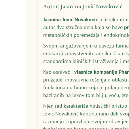
Autor: Jasmina Jović Novaković
Jasmina Jović Novaković
je istaknuti 
autor dva stručna dela koja se bave
p
metaboličkih poremećaja i endokrinolo
Svojim angažovanjem u Savezu farmace
edukaciji zdravstvenih radnika. Članst
standardima kliničkih istraživanja i 
Kao osnivač i
vlasnica kompanije Pha
pružajući inovativna rešenja u oblasti
funkcionalnu hranu koja je prilagođen
baziranih na lekovitom bilju, voću, et
Njen rad karakteriše holistički pristu
Jović Novaković kontinuirano deli svo
razumeju i upravljaju svojim zdravljem