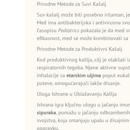
Prirodne Metode za Suvi Kašalj
Suv kašalj može biti posebno iritantan, j
Med ima antibakterijska i antivirusna svojs
časopisu
Pediatrics
pokazala je da med sma
efikasnost, med se može kombinovati sa
Prirodne Metode za Produktivni Kašalj
Kod produktivnog kašlja, cilj je olakšati i
respiratornih tegoba. Njene aktivne supst
inhalacije sa
etarskim uljima
poput eukali
puteve, omogućavajući lakše disanje.
Uloga Ishrane u Ublažavanju Kašlja
Ishrana igra ključnu ulogu u jačanju imun
sipuraka
, pomažu u jačanju odbrambenih
svojstva, koja smanjuju upalu u disajni
oporavku.