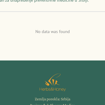
an za unapređenje preventivne medicine u Srbiji.
No data was found
Zemlja porekla: Srbija