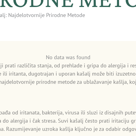
alj: Najdelotvornije Prirodne Metode
No data was found
prati različita stanja, od prehlade i gripa do alergija i re
e ili iritanta, dugotrajan i uporan kašalj može biti izuzet
 najdelotvornije prirodne metode za ublažavanje kašlja, ko
đa od iritanata, bakterija, virusa ili sluzi iz disajnih putev
a do alergija i čak stresa. Suvi kašalj često prati iritaciju
ma. Razumijevanje uzroka kašlja ključno je za odabir odgo