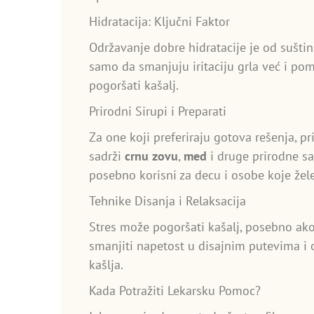
Hidratacija: Ključni Faktor
Održavanje dobre hidratacije je od suštin
samo da smanjuju iritaciju grla već i po
pogoršati kašalj.
Prirodni Sirupi i Preparati
Za one koji preferiraju gotova rešenja, p
sadrži
crnu zovu
,
med
i druge prirodne sa
posebno korisni za decu i osobe koje žele
Tehnike Disanja i Relaksacija
Stres može pogoršati kašalj, posebno ako
smanjiti napetost u disajnim putevima i 
kašlja.
Kada Potražiti Lekarsku Pomoc?