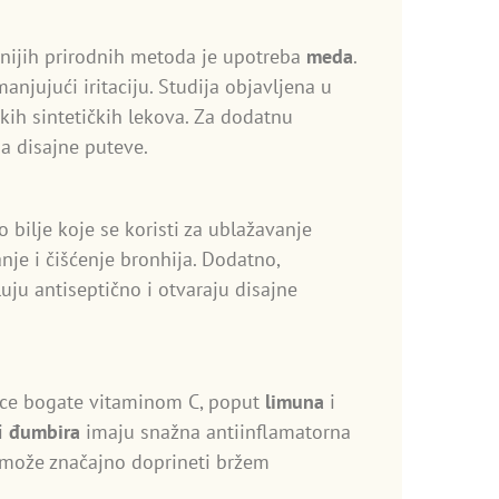
asnijih prirodnih metoda je upotreba
meda
.
anjujući iritaciju. Studija objavljena u
kih sintetičkih lekova. Za dodatnu
na disajne puteve.
o bilje koje se koristi za ublažavanje
nje i čišćenje bronhija. Dodatno,
uju antiseptično i otvaraju disajne
rnice bogate vitaminom C, poput
limuna
i
i
đumbira
imaju snažna antiinflamatorna
 može značajno doprineti bržem