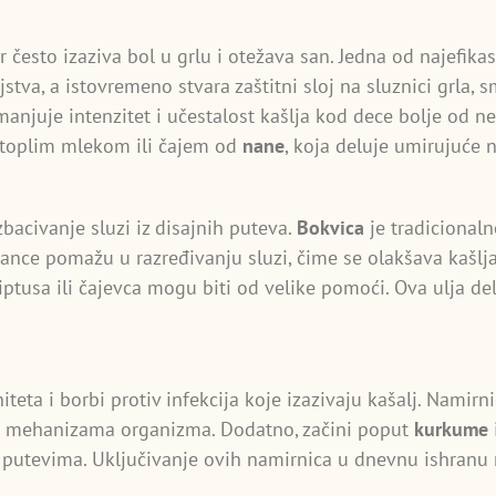
er često izaziva bol u grlu i otežava san. Jedna od najefik
tva, a istovremeno stvara zaštitni sloj na sluznici grla, sm
njuje intenzitet i učestalost kašlja kod dece bolje od ne
 toplim mlekom ili čajem od
nane
, koja deluje umirujuće 
zbacivanje sluzi iz disajnih puteva.
Bokvica
je tradicionaln
ance pomažu u razređivanju sluzi, čime se olakšava kašlja
ptusa ili čajevca mogu biti od velike pomoći. Ova ulja del
iteta i borbi protiv infekcija koje izazivaju kašalj. Nami
 mehanizama organizma. Dodatno, začini poput
kurkume
m putevima. Uključivanje ovih namirnica u dnevnu ishranu