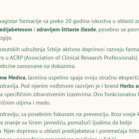
magistar farmacije sa preko 20 godina iskustva u oblasti z
redijabetesom
i
zdravljem štitaste žlezde
, posebno se posv
gije.
utskih udruženja Srbije aktivno doprinosi razvoju farmac
vo u ACRP (Association of Clinical Research Professionals
medicine zasnovane na dokazima.
rma Medica
, Jasmina uspešno spaja svoju stručnu ekspert
 zdravlja. Pod njenim vođstvom razvijen je i brend
Herbs 
a specifičnim zdravstvenim izazovima. Ovu funkcionalnu hr
eričnim uljima i medu.
p zdravlju, sa posebnim fokusom na prevenciju. Kroz svoje k
je znanje sa širom javnošću, pomažući ljudima da bolje
. Njen doprinos u oblasti predijabetesa i poremećaja štitn