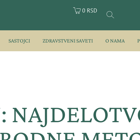
0 RSD
SASTOJCI
ZDRAVSTVENI SAVETI
O NAMA
J: NAJDELOTV
IRODNE MET