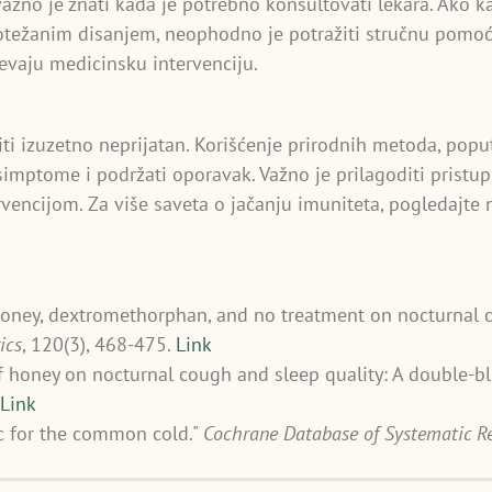
žno je znati kada je potrebno konsultovati lekara. Ako kaš
i otežanim disanjem, neophodno je potražiti stručnu pomo
tevaju medicinsku intervenciju.
i izuzetno neprijatan. Korišćenje prirodnih metoda, poput 
simptome i podržati oporavak. Važno je prilagoditi pristup 
encijom. Za više saveta o jačanju imuniteta, pogledajte 
t of honey, dextromethorphan, and no treatment on nocturnal
ics
, 120(3), 468-475.
Link
ct of honey on nocturnal cough and sleep quality: A double-
Link
inc for the common cold."
Cochrane Database of Systematic R