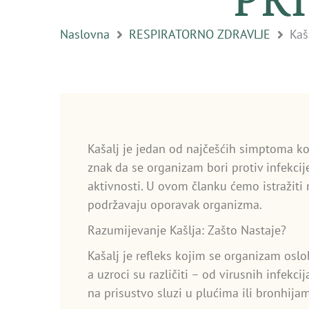
Naslovna
RESPIRATORNO ZDRAVLJE
Kaš
Kašalj je jedan od najčešćih simptoma koji 
znak da se organizam bori protiv infekcij
aktivnosti. U ovom članku ćemo istražiti
podržavaju oporavak organizma.
Razumijevanje Kašlja: Zašto Nastaje?
Kašalj je refleks kojim se organizam osloba
a uzroci su različiti – od virusnih infekcij
na prisustvo sluzi u plućima ili bronhija