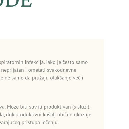
spiratornih infekcija. Iako je često samo
no neprijatan i ometati svakodnevne
je ne samo da pružaju olakšanje već i
a. Može biti suv ili produktivan (s sluzi),
 grla, dok produktivni kašalj obično ukazuje
varajućeg pristupa lečenju.