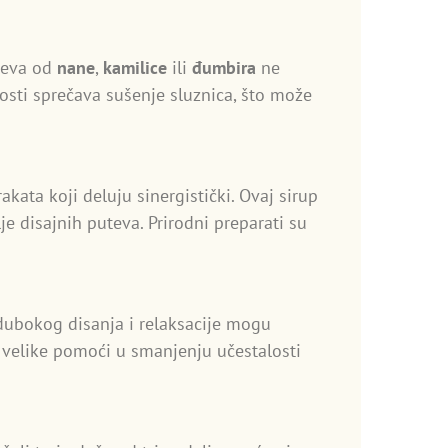
ajeva od
nane
,
kamilice
ili
đumbira
ne
osti sprečava sušenje sluznica, što može
kata koji deluju sinergistički. Ovaj sirup
e disajnih puteva. Prirodni preparati su
 dubokog disanja i relaksacije mogu
d velike pomoći u smanjenju učestalosti