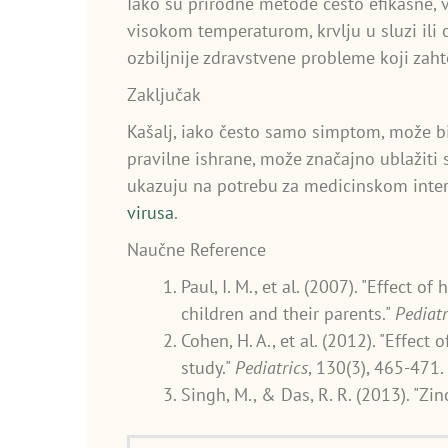
Iako su prirodne metode često efikasne, va
visokom temperaturom, krvlju u sluzi il
ozbiljnije zdravstvene probleme koji zah
Zaključak
Kašalj, iako često samo simptom, može bit
pravilne ishrane, može značajno ublažiti 
ukazuju na potrebu za medicinskom interv
virusa
.
Naučne Reference
Paul, I. M., et al. (2007). "Effec
children and their parents."
Pediatr
Cohen, H. A., et al. (2012). "Effe
study."
Pediatrics
, 130(3), 465-471.
Singh, M., & Das, R. R. (2013). "Z