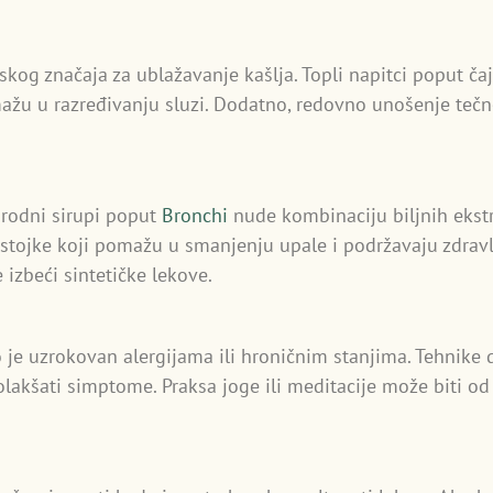
skog značaja za ublažavanje kašlja. Topli napitci poput č
mažu u razređivanju sluzi. Dodatno, redovno unošenje tečn
rirodni sirupi poput
Bronchi
nude kombinaciju biljnih ekstra
stojke koji pomažu u smanjenju upale i podržavaju zdravlj
 izbeći sintetičke lekove.
 je uzrokovan alergijama ili hroničnim stanjima. Tehnike
olakšati simptome. Praksa joge ili meditacije može biti o